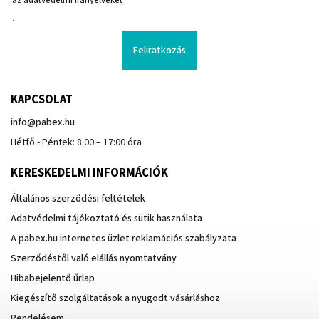
az adatvédelmi irányelveket
.
Feliratkozás
KAPCSOLAT
info
@
pabex.hu
Hétfő - Péntek: 8:00 – 17:00 óra
KERESKEDELMI INFORMÁCIÓK
Általános szerződési feltételek
Adatvédelmi tájékoztató és sütik használata
A pabex.hu internetes üzlet reklamációs szabályzata
Szerződéstől való elállás nyomtatvány
Hibabejelentő űrlap
Kiegészítő szolgáltatások a nyugodt vásárláshoz
Rendelésem