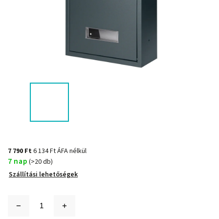
7 790 Ft
6 134 Ft ÁFA nélkül
7 nap
(>20 db)
Szállítási lehetőségek