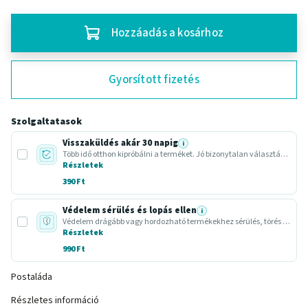
Hozzáadás a kosárhoz
Gyorsított fizetés
Szolgaltatasok
Visszaküldés akár 30 napig
i
Több idő otthon kipróbálni a terméket. Jó bizonytalan választásnál vagy ajándéknál.
Részletek
390 Ft
Védelem sérülés és lopás ellen
i
Védelem drágább vagy hordozható termékekhez sérülés, törés vagy lopás esetére.
Részletek
990 Ft
Postaláda
Részletes információ