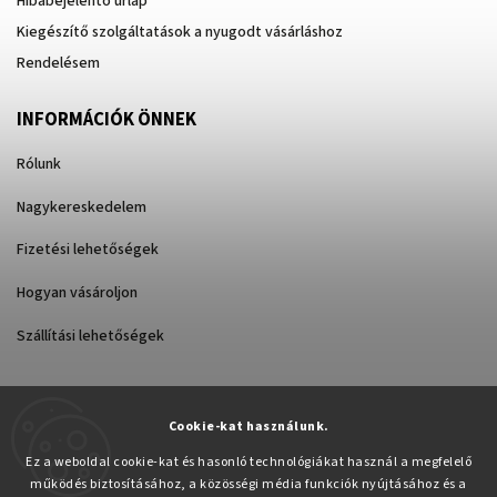
Hibabejelentő űrlap
Kiegészítő szolgáltatások a nyugodt vásárláshoz
Rendelésem
INFORMÁCIÓK ÖNNEK
Rólunk
Nagykereskedelem
Fizetési lehetőségek
Hogyan vásároljon
Szállítási lehetőségek
Cookie-kat használunk.
Árukereső.hu
Ez a weboldal cookie-kat és hasonló technológiákat használ a megfelelő
működés biztosításához, a közösségi média funkciók nyújtásához és a