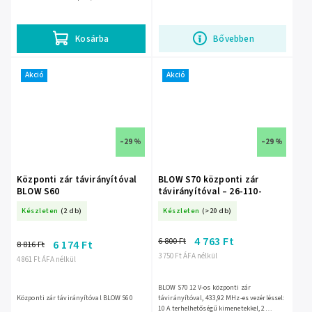
kivitelének és 8 mm-es átmérőjének
köszönhetően egyszerűen szerelhető, és...
Kosárba
Bővebben
Akció
Akció
–29 %
–29 %
Központi zár távirányítóval
BLOW S70 központi zár
BLOW S60
távirányítóval – 26-110-
Készleten
(2 db)
Készleten
(>20 db)
4 763 Ft
6 800 Ft
6 174 Ft
8 816 Ft
3 750 Ft ÁFA nélkül
4 861 Ft ÁFA nélkül
BLOW S70 12 V-os központi zár
Központi zár távirányítóval BLOW S60
távirányítóval, 433,92 MHz-es vezérléssel:
10 A terhelhetőségű kimenetekkel, 2