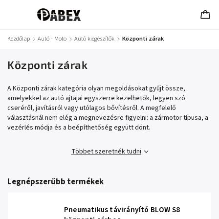
Kezdőlap
/
Autó - Moto
/
Autó kiegészítők
/
Központi zárak
Központi zárak
A Központi zárak kategória olyan megoldásokat gyűjt össze,
amelyekkel az autó ajtajai egyszerre kezelhetők, legyen szó
cseréről, javításról vagy utólagos bővítésről. A megfelelő
választásnál nem elég a megnevezésre figyelni: a zármotor típusa, a
vezérlés módja és a beépíthetőség együtt dönt.
Többet szeretnék tudni
Legnépszerűbb termékek
Pneumatikus távirányító BLOW S8