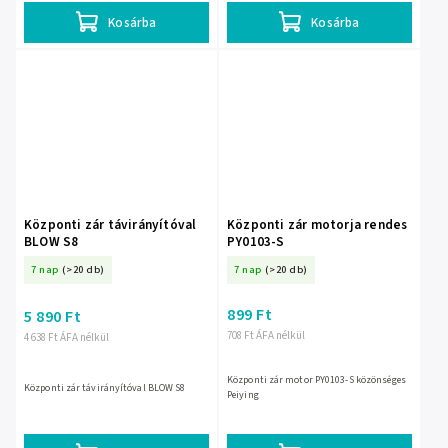
Kosárba
Kosárba
Központi zár távirányítóval
Központi zár motorja rendes
BLOW S8
PY0103-S
7 nap
(>20 db)
7 nap
(>20 db)
899 Ft
5 890 Ft
708 Ft ÁFA nélkül
4 638 Ft ÁFA nélkül
Központi zár motor PY0103-S közönséges
Központi zár távirányítóval BLOW S8
Peiying