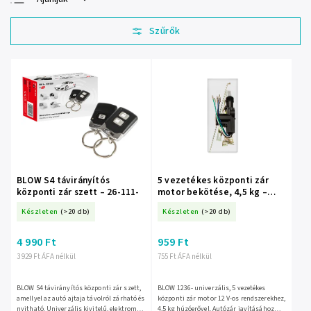
Legolcsóbb elöl
Legdrágább
Legnépszerűbb
termékek
ABC szerint
BLOW S4 távirányítós
5 vezetékes központi zár
központi zár szett – 26-111-
motor bekötése, 4,5 kg –
1236-
Készleten
(>20 db)
Készleten
(>20 db)
4 990 Ft
959 Ft
3 929 Ft ÁFA nélkül
755 Ft ÁFA nélkül
BLOW S4 távirányítós központi zár szett,
BLOW 1236- univerzális, 5 vezetékes
amellyel az autó ajtaja távolról zárható és
központi zár motor 12 V-os rendszerekhez,
nyitható. Univerzális kivitelű, elektromos
4,5 kg húzóerővel. Autózár javításához