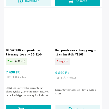
Bővebben
Kosárba
BLOW S80 központi zár
Központi vezérlőegység +
távirányítóval – 26-114-
távirányítók Y3168
7 nap
(>20 db)
Elfogyott
7 490 Ft
9 890 Ft
5 898 Ft ÁFA nélkül
7 787 Ft ÁFA nélkül
BLOW S80 univerzális központi zár
Központi vezérlőegység + távirányítók
távirányítóval, 12 V-os rendszerhez, 10 A
Y3168
terhelhetőséggel. A csomag 2 kulcstartó
alakú távirányítót tartalmaz, a rendszer
ablakszárás funkciót...