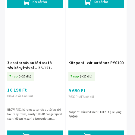
Kosárba
Kosárba
3 csatornás autóriasztó
Központi zár autóhoz PY0100
távirányítóval – 26-121-
7 nap
(>20 db)
7 nap
(>20 db)
10 190 Ft
9 690 Ft
8 024 Ft ÁFA nélkül
7 630 Ft ÁFA nélkül
BLOW AS01 háromcsatornás autóriasztó
Központi zárrendszer (1+3+2 DO) Peiying
távirányítóval, amely 130 dB hangerejével
PY0100
segít időben jelezni a jogosulatlan
behatolási kísérletet. Tartalmaz
vezérlőpanelt, 2 távirányítót...