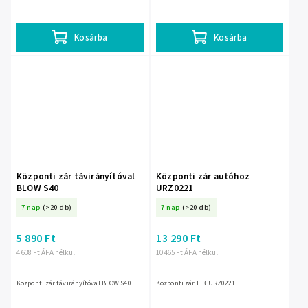
távirányítóval és ablakzáró funkció
támogatással. EAN:...
Kosárba
Kosárba
Központi zár távirányítóval
Központi zár autóhoz
BLOW S40
URZ0221
7 nap
(>20 db)
7 nap
(>20 db)
5 890 Ft
13 290 Ft
4 638 Ft ÁFA nélkül
10 465 Ft ÁFA nélkül
Központi zár távirányítóval BLOW S40
Központi zár 1+3 URZ0221