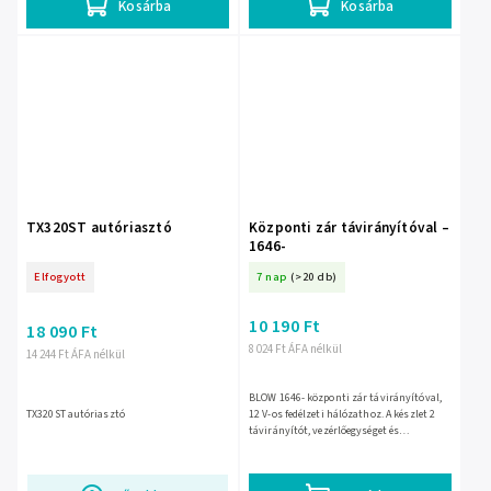
Kosárba
Kosárba
TX320ST autóriasztó
Központi zár távirányítóval –
1646-
Elfogyott
7 nap
(>20 db)
10 190 Ft
18 090 Ft
8 024 Ft ÁFA nélkül
14 244 Ft ÁFA nélkül
BLOW 1646- központi zár távirányítóval,
TX320ST autóriasztó
12 V-os fedélzeti hálózathoz. A készlet 2
távirányítót, vezérlőegységet és
aktuátorokat tartalmaz; készenléti
áramfelvétele 20 mA alatt...