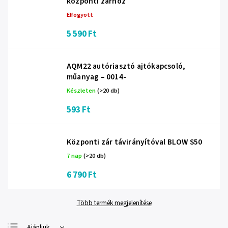
központi zárhoz
Elfogyott
5 590 Ft
AQM22 autóriasztó ajtókapcsoló,
műanyag – 0014-
Készleten
(>20 db)
593 Ft
Központi zár távirányítóval BLOW S50
7 nap
(>20 db)
6 790 Ft
Több termék megjelenítése
Ajánljuk