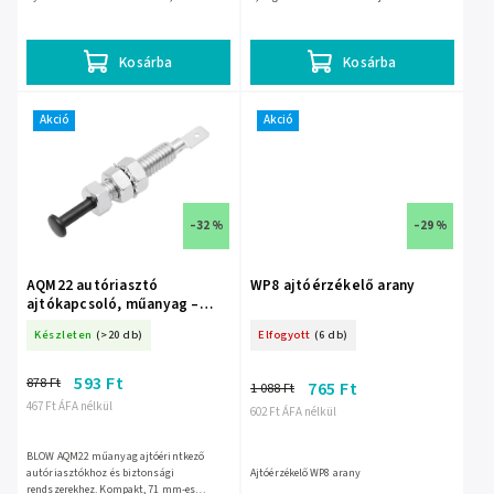
és pneumatikus rendszerekkel is
vagy utólagos központi zárhoz
használható, a...
használható, 0,2 s...
Kosárba
Kosárba
Akció
Akció
–32 %
–29 %
AQM22 autóriasztó
WP8 ajtóérzékelő arany
ajtókapcsoló, műanyag –
0014-
Készleten
(>20 db)
Elfogyott
(6 db)
593 Ft
878 Ft
765 Ft
1 088 Ft
467 Ft ÁFA nélkül
602 Ft ÁFA nélkül
BLOW AQM22 műanyag ajtóérintkező
autóriasztókhoz és biztonsági
Ajtóérzékelő WP8 arany
rendszerekhez. Kompakt, 71 mm-es