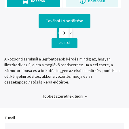
Kosárba
Bővebben
További 14 betöltése
1
2
Fel
A központi záraknál a legfontosabb kérdés mindig az, hogyan
illeszkedik az új elem a meglévő rendszerhez. Ha a cél csere, a
zármotor típusa és a bekötés legyen az első ellenőrzési pont. Ha a
cél kényelmi bővítés, akkor a vezérlés módja és az
összekapcsolhatóság kerül előtérbe.
Többet szeretnék tudni
E-mail