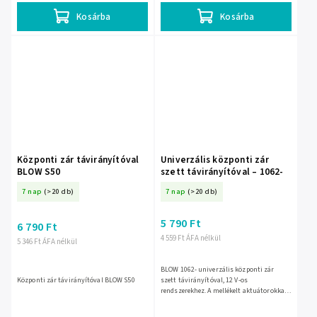
Kosárba
Kosárba
Központi zár távirányítóval
Univerzális központi zár
BLOW S50
szett távirányítóval – 1062-
7 nap
(>20 db)
7 nap
(>20 db)
5 790 Ft
6 790 Ft
4 559 Ft ÁFA nélkül
5 346 Ft ÁFA nélkül
BLOW 1062- univerzális központi zár
Központi zár távirányítóval BLOW S50
szett távirányítóval, 12 V-os
rendszerekhez. A mellékelt aktuátorokkal
és vezérlőegységgel kényelmesen
nyitható-zárható, az aktútor...