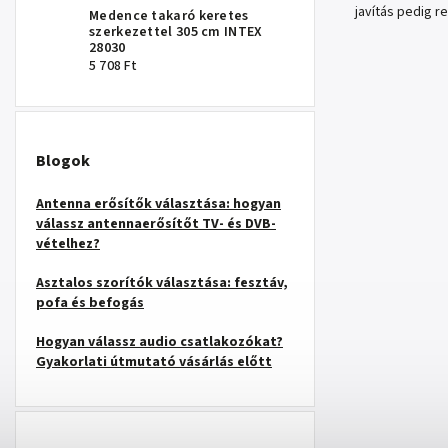
javítás pedig r
Medence takaró keretes
szerkezettel 305 cm INTEX
28030
5 708 Ft
Blogok
Antenna erősítők választása: hogyan
válassz antennaerősítőt TV- és DVB-
vételhez?
Asztalos szorítók választása: fesztáv,
pofa és befogás
Hogyan válassz audio csatlakozókat?
Gyakorlati útmutató vásárlás előtt