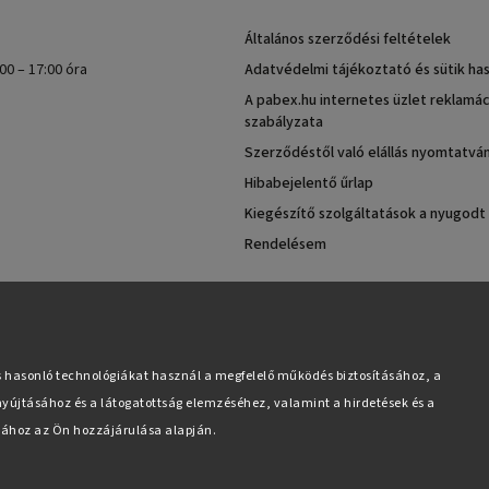
Általános szerződési feltételek
00 – 17:00 óra
Adatvédelmi tájékoztató és sütik ha
A pabex.hu internetes üzlet reklamác
szabályzata
Szerződéstől való elállás nyomtatvá
Hibabejelentő űrlap
Kiegészítő szolgáltatások a nyugodt
Rendelésem
s hasonló technológiákat használ a megfelelő működés biztosításához, a
yújtásához és a látogatottság elemzéséhez, valamint a hirdetések és a
ához az Ön hozzájárulása alapján.
Copyright 2026
Pabex.hu
. Minden jog fenntartva.
Süti beállítások szerkesztése