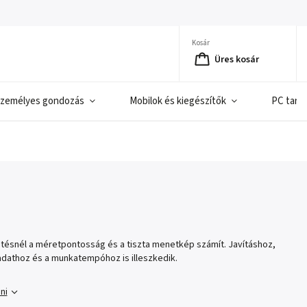
Kosár
Üres kosár
zemélyes gondozás
Mobilok és kiegészítők
PC tart
ésnél a méretpontosság és a tiszta menetkép számít. Javításhoz,
adathoz és a munkatempóhoz is illeszkedik.
ni