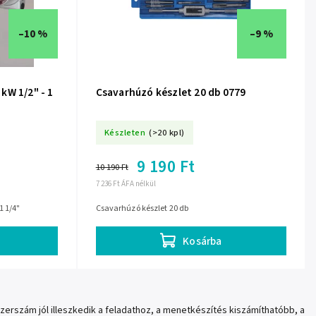
–10 %
–9 %
kW 1/2" - 1
Csavarhúzó készlet 20 db 0779
Készleten
(>20 kpl)
9 190 Ft
10 190 Ft
7 236 Ft ÁFA nélkül
1 1/4"
Csavarhúzó készlet 20 db
Kosárba
szám jól illeszkedik a feladathoz, a menetkészítés kiszámíthatóbb, a