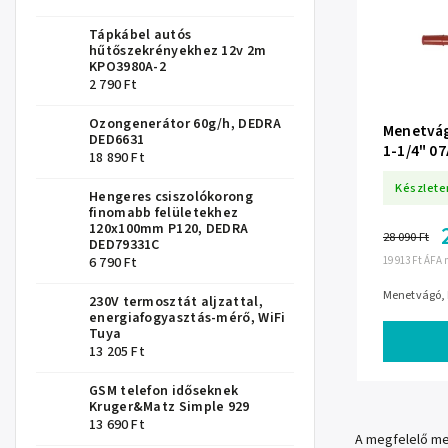
Tápkábel autós
hűtőszekrényekhez 12v 2m
KPO3980A-2
2 790 Ft
Ozongenerátor 60g/h, DEDRA
Menetvágó
DED6631
1-1/4" 0
18 890 Ft
Készlete
Hengeres csiszolókorong
finomabb felületekhez
120x100mm P120, DEDRA
28 090 Ft
DED79331C
19 913 Ft ÁFA 
6 790 Ft
Menetvágó, ké
230V termosztát aljzattal,
energiafogyasztás-mérő, WiFi
Tuya
13 205 Ft
GSM telefon időseknek
Kruger&Matz Simple 929
13 690 Ft
A megfelelő me