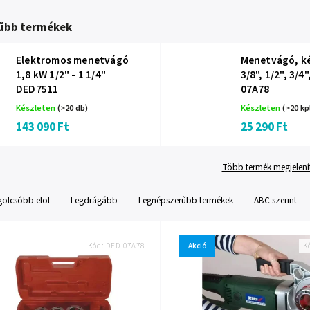
űbb termékek
Elektromos menetvágó
Menetvágó, ké
1,8 kW 1/2" - 1 1/4"
3/8", 1/2", 3/4"
DED7511
07A78
Készleten
(>20 db)
Készleten
(>20 kp
143 090 Ft
25 290 Ft
Több termék megjelení
golcsóbb elöl
Legdrágább
Legnépszerűbb termékek
ABC szerint
Kód:
DED-07A78
Akció
K