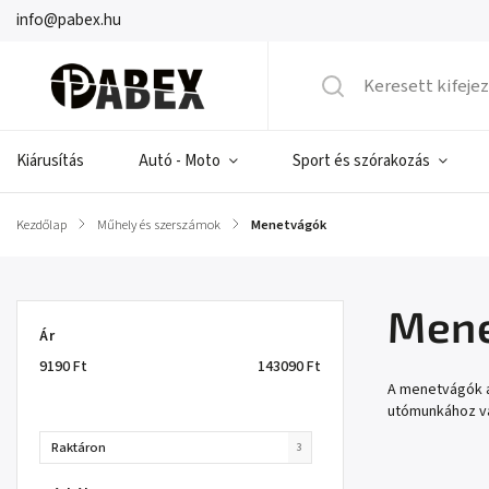
info@pabex.hu
Kiárusítás
Autó - Moto
Sport és szórakozás
Kezdőlap
/
Műhely és szerszámok
/
Menetvágók
Men
Ár
9190
Ft
143090
Ft
A menetvágók a
utómunkához va
Raktáron
3