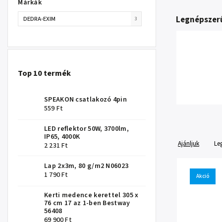
Márkák
Legnépszer
DEDRA-EXIM
3
Top 10 termék
SPEAKON csatlakozó 4pin
559 Ft
LED reflektor 50W, 3700lm,
IP65, 4000K
Ajánljuk
Le
2 231 Ft
Lap 2x3m, 80 g/m2 N06023
1 790 Ft
Akció
Kerti medence kerettel 305 x
76 cm 17 az 1-ben Bestway
56408
69 900 Ft