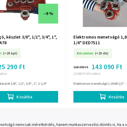
–9 %
, készlet 3/8", 1/2", 3/4", 1",
Elektromos menetvágó 1,8 
7A78
1/4" DED7511
n
(>20 kpl)
Készleten
(>20 db)
25 290 Ft
143 090 Ft
158 990 Ft
nélkül
112 669 Ft ÁFA nélkül
szlet 3/8", 1/2", 3/4", 1", 1-1/4"
Elektromos menetvágó 1,8 kW 1/2" - 
Kosárba
Kosárba
netvágó nemcsak méretkérdés, hanem munkaszervezési döntés is. Ha a szer