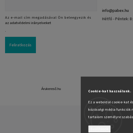
info
@
pabex.hu
Az e-mail cím megadásával Ön beleegyezik és
Hétfő - Péntek: 8:
az adatvédelmi irányelveket
.
Feliratkozás
Árukereső.hu
Cookie-kat használunk.
Ez a weboldal cookie-kat é
közösségi média funkciók n
tartalom személyre szabás
Beállítások