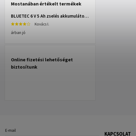
Mostanában értékelt termékek
BLUETEC 6 V 5 Ah zselés akkumulátor – 82-402-
Kovács I.
árban jó
Online fizetési lehetőséget
biztosítunk
E-mail
KAPCSOLAT