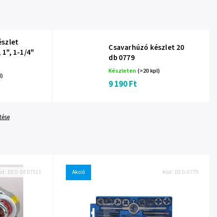
szlet
Csavarhúzó készlet 20
, 1", 1-1/4"
db 0779
Készleten
(>20 kpl)
l)
9 190 Ft
tése
ód:
DED-DED7511
Akció
Kód:
DED-0779