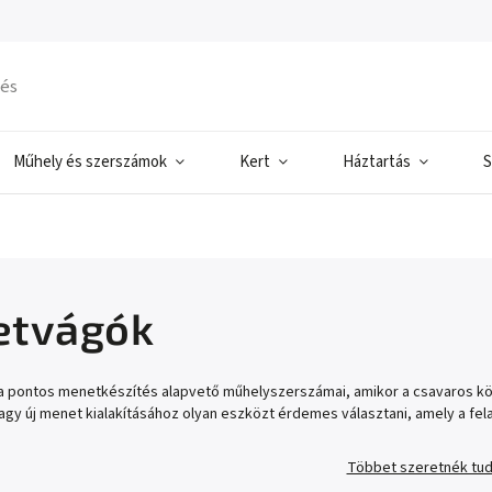
Műhely és szerszámok
Kert
Háztartás
S
etvágók
 pontos menetkészítés alapvető műhelyszerszámai, amikor a csavaros köt
gy új menet kialakításához olyan eszközt érdemes választani, amely a fel
Többet szeretnék tud