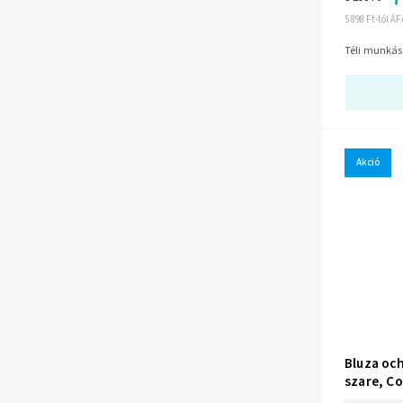
5 898 Ft-tól Á
Téli munkás
Akció
Bluza oc
szare, C