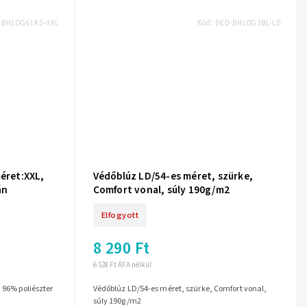
-BHLOG61KS-XXL
Kód:
DED-BHLOG3BL-LD
méret:XXL,
Védőblúz LD/54-es méret, szürke,
án
Comfort vonal, súly 190g/m2
Elfogyott
8 290 Ft
6 528 Ft ÁFA nélkül
 96% poliészter
Védőblúz LD/54-es méret, szürke, Comfort vonal,
súly 190g/m2