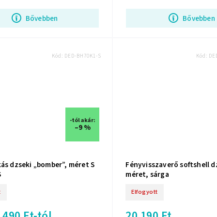
Bővebben
Bővebben
Kód:
DED-BH70K1-S
Kód:
DE
-tól akár:
–9 %
kás dzseki „bomber”, méret S
Fényvisszaverő softshell d
S
méret, sárga
t
Elfogyott
 490 Ft-tól
20 190 Ft