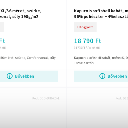
 XL/56 méret, szürke,
Kapucnis softshell kabát, m
vonal, súly 190g/m2
96% poliészter +4%elaszt
t
Elfogyott
Ft
18 790 Ft
élkül
14 795 Ft ÁFA nélkül
56 méret, szürke, Comfort vonal, súly
Kapucnis softshell kabát, méret:S, 9
+4%elasztán
Bővebben
Bővebben
Kód:
DED-BH6KS-L
Kód:
DE