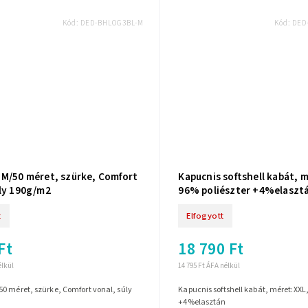
Kód:
DED-BHLOG3BL-M
Kód:
DED
 M/50 méret, szürke, Comfort
Kapucnis softshell kabát, 
úly 190g/m2
96% poliészter +4%elaszt
t
Elfogyott
Ft
18 790 Ft
élkül
14 795 Ft ÁFA nélkül
0 méret, szürke, Comfort vonal, súly
Kapucnis softshell kabát, méret:XXL,
+4%elasztán