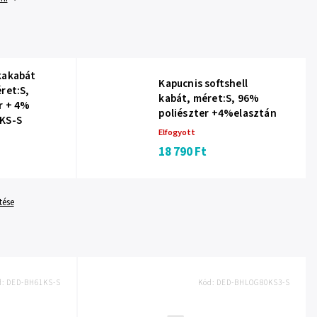
kakabát
Kapucnis softshell
ret:S,
kabát, méret:S, 96%
r + 4%
poliészter +4%elasztán
1KS-S
Elfogyott
18 790 Ft
tése
d:
DED-BH61KS-S
Kód:
DED-BHLOG80KS3-S