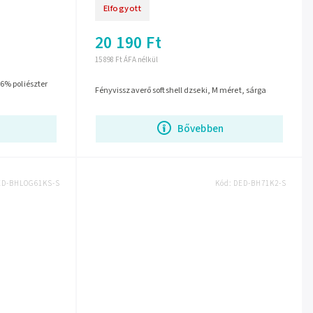
Elfogyott
20 190 Ft
15 898 Ft ÁFA nélkül
96% poliészter
Fényvisszaverő softshell dzseki, M méret, sárga
Bővebben
ED-BHLOG61KS-S
Kód:
DED-BH71K2-S