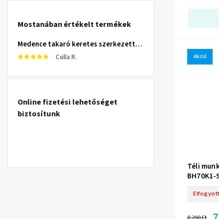
Mostanában értékelt termékek
Medence takaró keretes szerkezettel 305 cm INTEX 28030
Csilla R.
Akció
Online fizetési lehetőséget
biztosítunk
Téli mun
BH70K1-
Elfogyot
7
8 290 Ft