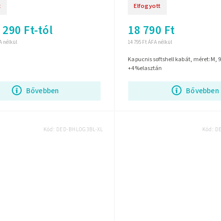
t
Elfogyott
 290 Ft-tól
18 790 Ft
FA nélkül
14 795 Ft ÁFA nélkül
Kapucnis softshell kabát, méret:M, 
+4%elasztán
Bővebben
Bővebben
Kód:
DED-BHLOG3BL-XL
Kód:
D