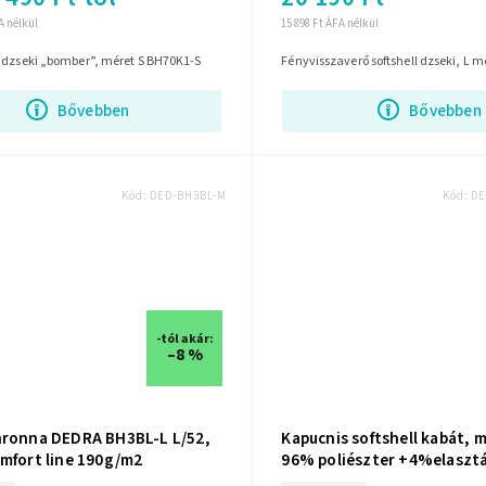
FA nélkül
15 898 Ft ÁFA nélkül
 dzseki „bomber”, méret S BH70K1-S
Fényvisszaverő softshell dzseki, L m
Bővebben
Bővebben
Kód:
DED-BH3BL-M
Kód:
DE
-tól akár:
–8 %
hronna DEDRA BH3BL-L L/52,
Kapucnis softshell kabát, 
omfort line 190g/m2
96% poliészter +4%elaszt