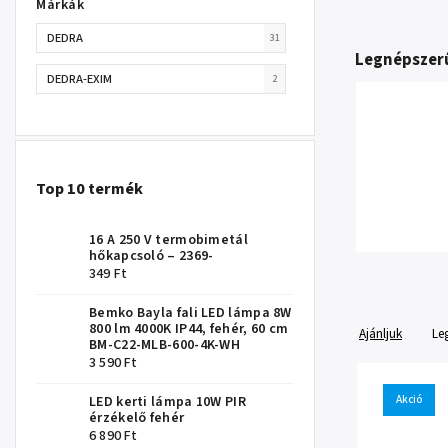
Márkák
DEDRA
31
Legnépszer
DEDRA-EXIM
2
Top 10 termék
16 A 250 V termobimetál
hőkapcsoló – 2369-
349 Ft
Bemko Bayla fali LED lámpa 8W
800 lm 4000K IP44, fehér, 60 cm
Ajánljuk
Le
BM-C22-MLB-600-4K-WH
3 590 Ft
Akció
LED kerti lámpa 10W PIR
érzékelő fehér
6 890 Ft