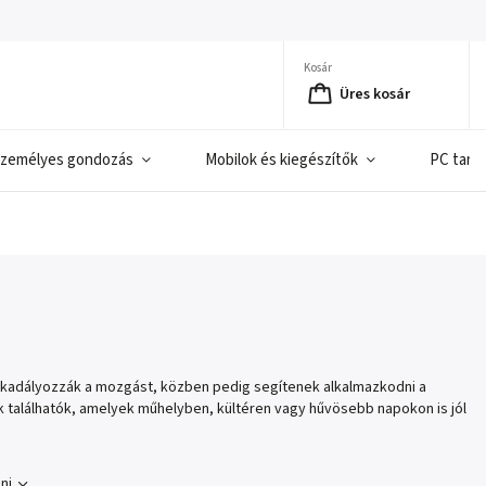
Kosár
Üres kosár
zemélyes gondozás
Mobilok és kiegészítők
PC tart
akadályozzák a mozgást, közben pedig segítenek alkalmazkodni a
találhatók, amelyek műhelyben, kültéren vagy hűvösebb napokon is jól
ni