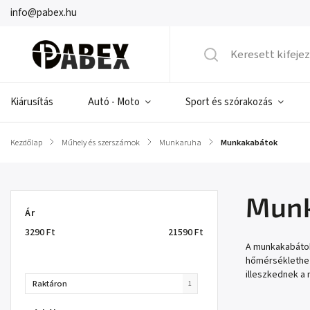
info@pabex.hu
Kiárusítás
Autó - Moto
Sport és szórakozás
Kezdőlap
/
Műhely és szerszámok
/
Munkaruha
/
Munkakabátok
Munk
Ár
3290
Ft
21590
Ft
A munkakabátok
hőmérséklethez
illeszkednek a
Raktáron
1