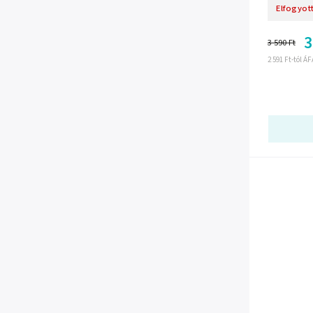
Elfogyot
3
3 590 Ft
2 591 Ft-tól Á