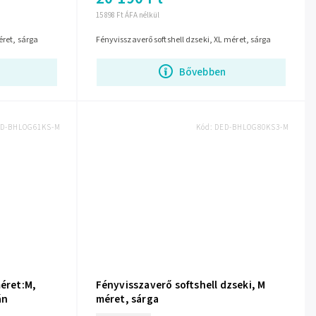
15 898 Ft ÁFA nélkül
éret, sárga
Fényvisszaverő softshell dzseki, XL méret, sárga
Bővebben
D-BHLOG61KS-M
Kód:
DED-BHLOG80KS3-M
méret:M,
Fényvisszaverő softshell dzseki, M
án
méret, sárga