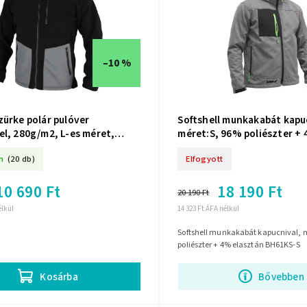
–10 %
zürke polár pulóver
Softshell munkakabát kapu
el, 280g/m2, L-es méret,
méret:S, 96% poliészter +
H6PA1-L
BH61KS-S
n
(20 db)
Elfogyott
10 690 Ft
18 190 Ft
20 190 Ft
élkül
14 323 Ft ÁFA nélkül
Softshell munkakabát kapucnival, 
poliészter + 4% elasztán BH61KS-S
Bővebben
Kosárba