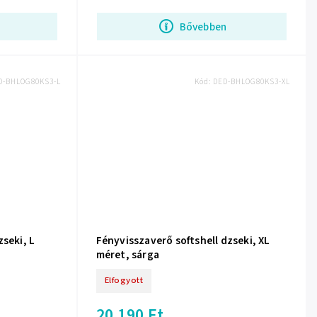
Bővebben
D-BHLOG80KS3-L
Kód:
DED-BHLOG80KS3-XL
zseki, L
Fényvisszaverő softshell dzseki, XL
méret, sárga
Elfogyott
20 190 Ft