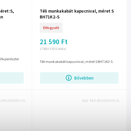
éret:S,
Téli munkakabát kapucnival, méret S
án
BH71K2-S
Elfogyott
21 590 Ft
17 000 Ft ÁFA nélkül
6% poliészter
Téli munkakabát kapucnival, méret S BH71K2-S
Bővebben
D-BHLOG65KS-XS
Kód:
DED-BHLOG61KS-XL