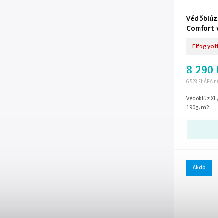
Védőblúz
Comfort 
Elfogyot
8 290 
6 528 Ft ÁFA n
Védőblúz XL/
190g/m2
Akció