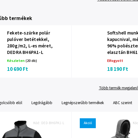
űbb termékek
Fekete-szürke polár
Softshell mun
pulóver betétekkel,
kapucnival, mé
280g/m2, L-es méret,
96% poliészte
DEDRA BH6PA1-L
elasztán BH6
Készleten
(20 db)
Elfogyott
10 690 Ft
18 190 Ft
Több termék megjelení
golcsóbb elöl
Legdrágább
Legnépszerűbb termékek
ABC szerint
Kód:
DED-BH6PA1-L
Akció
Kó