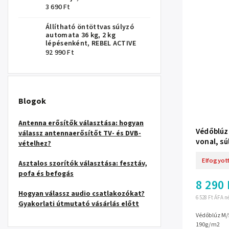
3 690 Ft
Állítható öntöttvas súlyzó
automata 36 kg, 2 kg
lépésenként, REBEL ACTIVE
92 990 Ft
Blogok
Antenna erősítők választása: hogyan
Védőblúz
válassz antennaerősítőt TV- és DVB-
vonal, s
vételhez?
Elfogyot
Asztalos szorítók választása: fesztáv,
pofa és befogás
8 290 
Hogyan válassz audio csatlakozókat?
6 528 Ft ÁFA n
Gyakorlati útmutató vásárlás előtt
Védőblúz M/5
190g/m2