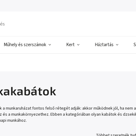
Műhely és szerszámok
Kert
Háztartás
S
akabátok
 a munkaruházat fontos felső rétegét adják: akkor működnek jól, ha nem 
 és a munkakörnyezethez. Ebben a kategóriában olyan kabátok és dzsekik 
 napi munkához.
Többet szeretnék tud