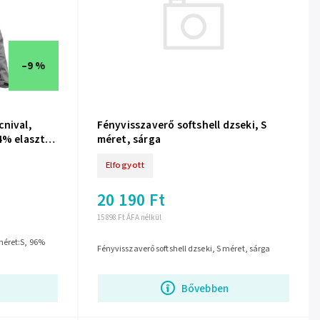
–9 %
Fényvisszaverő softshell dzseki, S
cnival,
méret, sárga
 4% elasztán
Elfogyott
20 190 Ft
15 898 Ft ÁFA nélkül
méret:S, 96%
Fényvisszaverő softshell dzseki, S méret, sárga
Bővebben