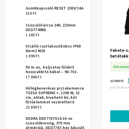
Gombkapcsoló RESET 230V/16A
319 Ft
Csiszolótárcsa 240, 225mm
DED7749B6
1 265 Ft
Vízálló csatlakozódoboz IP68
Fekete-s
6mm2 M20
betétekk
1 690 Ft
DEDRA B
Készlete
50 m-es, 4 aljzatos földelt
hosszabbító kábel – 98-701-
17 690 Ft
11 890 Ft
8 417 Ft ÁFA n
Hőlégkeveréses pizzakemence
TEESA SUPREME +, 1200 W, 32
cm, ablak, kivehető kő, két
fűtőelemmel vezérelhető
23 890 Ft
DEDRA DED7767G16 16-os
csiszolókorong, 370 mm
átmérőjű, DED7767-hez készült