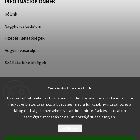
INFORMÁCIÓK ÖNNEK
Rólunk
Nagykereskedelem
Fizetési lehetőségek
Hogyan vásároljon
Szállítási lehetőségek
Cookie-kat használunk.
Árukereső.hu
Ez a weboldal cookie-kat és hasonló technológiákat használ a megfelelő
működés biztosításához, a közösségi média funkciók nyújtásához és a
látogatottság elemzéséhez, valamint a hirdetések és a tartalom
személyre szabásához az Ön hozzájárulása alapján.
Beállítások
Copyright 2026
Pabex.hu
. Minden jog fenntartva.