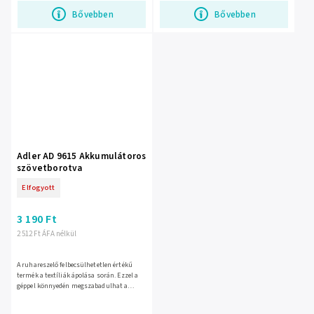
Bővebben
Bővebben
Adler AD 9615 Akkumulátoros
szövetborotva
Elfogyott
3 190 Ft
2 512 Ft ÁFA nélkül
A ruhareszelő felbecsülhetetlen értékű
termék a textíliák ápolása során. Ezzel a
géppel könnyedén megszabadulhat a
csomóktól és a gyűrődésektől kedvenc
pulóvereiben vagy...