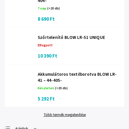
404-
7 nap
(>20 db)
8 690 Ft
Szőrtelenítő BLOW LR-51 UNIQUE
Elfogyott
10 390 Ft
Akkumulátoros textilborotva BLOW LR-
41 – 44-405-
Készleten
(>20 db)
5 292 Ft
Több termék megjelenítése
Ajánljuk