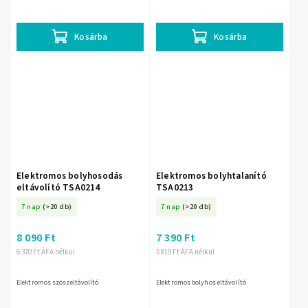
óra, nagy tartály, 3 működési mód, 2 x
rozsdamentes acél...
Kosárba
Kosárba
Elektromos bolyhosodás
Elektromos bolyhtalanító
eltávolító TSA0214
TSA0213
7 nap
(>20 db)
7 nap
(>20 db)
8 090 Ft
7 390 Ft
6 370 Ft ÁFA nélkül
5 819 Ft ÁFA nélkül
Elektromos szöszeltávolító
Elektromos bolyhos eltávolító