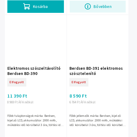
Kosárba
Bővebben
Elektromos szöszeltávolító
Berdsen BD-391 elektromos
Berdsen BD-390
szösztelenítő
Elfogyott
Elfogyott
11 390 Ft
8 590 Ft
8 969 Ft ÁFA nélkül
6 764 Ft ÁFA nélkül
Főbb tulajdonságok márka: Berdsen,
Főbb jellemzők márka: Berdsen, kijelző:
kijelző: LCD, akkumulátor: 2000 mAh,
LCD, akkumulátor: 2000 mAh, működési
működési idő: körülbelül 3 óra, töltési idő:
idő: körülbelül 3 óra, töltési idő: körülbelül
körülbelül 3 óra, nagy tartály, 3 üzemmód,
3 óra, nagy tartály, 3 üzemmód, 2 x
2 X rozsdamentes...
rozsdamentes...