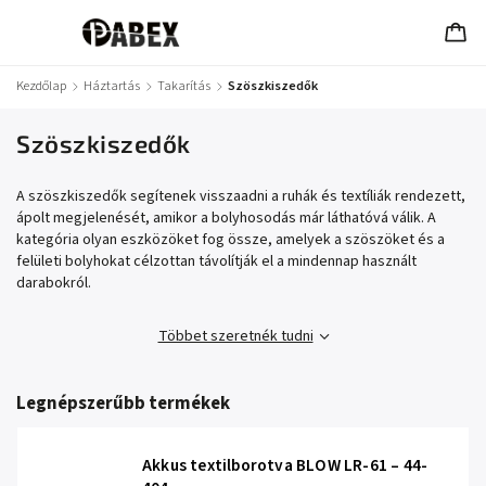
Kezdőlap
/
Háztartás
/
Takarítás
/
Szöszkiszedők
Szöszkiszedők
A szöszkiszedők segítenek visszaadni a ruhák és textíliák rendezett,
ápolt megjelenését, amikor a bolyhosodás már láthatóvá válik. A
kategória olyan eszközöket fog össze, amelyek a szöszöket és a
felületi bolyhokat célzottan távolítják el a mindennap használt
darabokról.
Többet szeretnék tudni
Legnépszerűbb termékek
Akkus textilborotva BLOW LR-61 – 44-