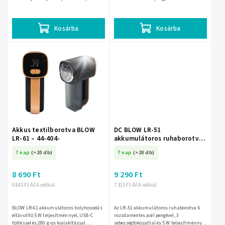
és hajszálakat a ruhákról, takarókról és
rendezett megjelenésűek legyenek. 6
kárpitokról. Kompakt, 90 ×...
pengés forgófeje, 3 fokozatú...
Kosárba
Kosárba
Akkus textilborotva BLOW
DC BLOW LR-51
LR-61 – 44-404-
akkumulátoros ruhaborotva
74 × 113 mm – 44-401-
7 nap
(>20 db)
7 nap
(>20 db)
8 690 Ft
9 290 Ft
6 843 Ft ÁFA nélkül
7 315 Ft ÁFA nélkül
BLOW LR-61 akkumulátoros bolyhosodás
Az LR-51 akkumulátoros ruhaborotva 6
eltávolító 5 W teljesítménnyel, USB-C
rozsdamentes acél pengével, 3
töltéssel és 280 g-os kialakítással.
sebességfokozattal és 5 W teljesítménnyel