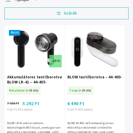
Legolcsóbb elöl
Legdrágább
Legnépszerűbb
termékek
Akció
ABC szerint
–29 %
Akkumulátoros textilborotva
BLOW textilborotva – 44-400-
BLOW LR-41 – 44-405-
Készleten
(>20 db)
7 nap
(>20 db)
5 292 Ft
6 490 Ft
7 556 Ft
4 167 Ft ÁFA nélkül
5 110 Ft ÁFA nélkül
BLOW LR-41 akkumulátoros
BLOW 44-400- odžmolkovač gyorsan
bolyhaitogató ABS házzal, amely gyorsan
eltávolítja a bolyhokat ruhákról és
eltávolítja a bolyhokat, szöszöket, szőrt
otthoni textilekről, hogy azok ismét