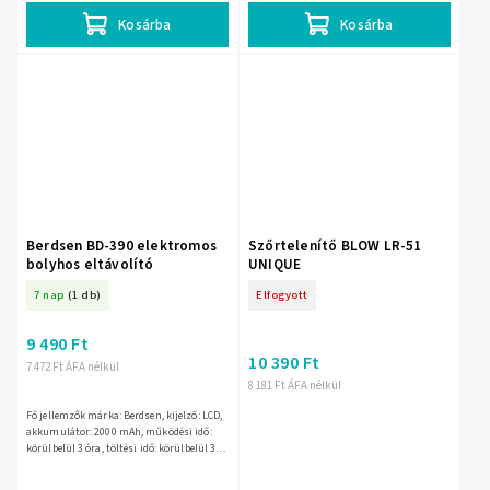
Kosárba
Kosárba
Berdsen BD-390 elektromos
Szőrtelenítő BLOW LR-51
bolyhos eltávolító
UNIQUE
7 nap
(1 db)
Elfogyott
9 490 Ft
10 390 Ft
7 472 Ft ÁFA nélkül
8 181 Ft ÁFA nélkül
Fő jellemzők márka: Berdsen, kijelző: LCD,
akkumulátor: 2000 mAh, működési idő:
körülbelül 3 óra, töltési idő: körülbelül 3
óra, nagy tartály, 3 üzemmód, 2 X
rozsdamentes acél...