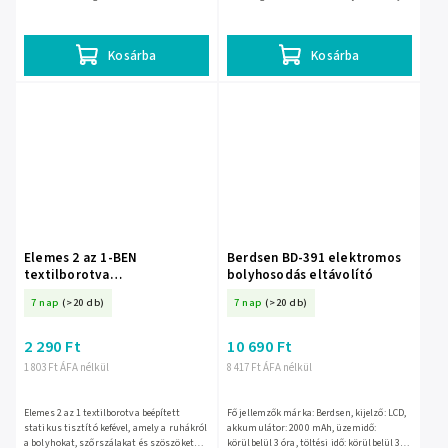
Hatékonyan távolítja el a bolyhokat a
távolítja el a bolyhokat a ruhákról. 2000
ruhákról, takarókról és...
mAh-s akkumulátorral,...
Kosárba
Kosárba
Elemes 2 az 1-BEN
Berdsen BD-391 elektromos
textilborotva
bolyhosodás eltávolító
szöszeltávolító kefével – 44-
7 nap
(>20 db)
7 nap
(>20 db)
402-
2 290 Ft
10 690 Ft
1 803 Ft ÁFA nélkül
8 417 Ft ÁFA nélkül
Elemes 2 az 1 textilborotva beépített
Fő jellemzők márka: Berdsen, kijelző: LCD,
statikus tisztító kefével, amely a ruhákról
akkumulátor: 2000 mAh, üzemidő:
a bolyhokat, szőrszálakat és szöszöket
körülbelül 3 óra, töltési idő: körülbelül 3