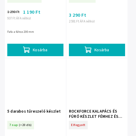
1 190 Ft
1 290 Ft
3 290 Ft
937 Ft ÁFA nélkül
2 591 Ft ÁFA nélkül
Fafa a fához 200mm
Kosárba
Kosárba
5 darabos tűreszelő készlet
ROCKFORCE KALAPÁCS ÉS
FÚRÓ KÉSZLET FÉMHEZ ÉS
FAHOZ 17 DARAB + TOK
7 nap
(>20 db)
Elfogyott