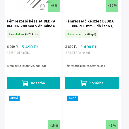
–9 %
–10 %
Fémreszelő készlet DEDRA
Fémreszelő készlet DEDRA
06C007 200 mm 5 db minden
06C006 200 mm 3 db lapos,
forma
félig kerek, kerek
Készleten
(>20 kpl)
Készleten
(>20 kpl)
5 490 Ft
3 490 Ft
6 090 Ft
3 890 Ft
4 323 Ft ÁFA nélkül
2 748 Ft ÁFA nélkül
Fémreszelő készlet 200mm, 5db.
Fémreszelő készlet 200mm, 3db.
Kosárba
Kosárba
Akció
Akció
–15 %
–7 %