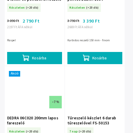
Készleten
(>20 db)
Készleten
(>20 db)
2 790 Ft
3 390 Ft
3 090 Ft
3 790 Ft
2 197 Ft ÁFA nélkül
2 669 Ft ÁFA nélkül
Raspel
Karbidos reszelő 150 mm - finom
Kosárba
Kosárba
Akció
–7 %
DEDRA 06C020 200mm lapos
Tűreszelő készlet 6 darab
fareszelő
tűreszelővel FS-50153
Készleten
(>20 db)
7 nap
(>20 db)