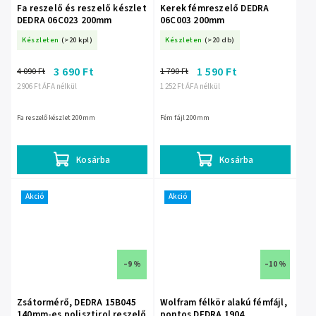
Fa reszelő és reszelő készlet
Kerek fémreszelő DEDRA
DEDRA 06C023 200mm
06C003 200mm
Készleten
(>20 kpl)
Készleten
(>20 db)
3 690 Ft
1 590 Ft
4 090 Ft
1 790 Ft
2 906 Ft ÁFA nélkül
1 252 Ft ÁFA nélkül
Fa reszelő készlet 200mm
Fém fájl 200mm
Kosárba
Kosárba
Akció
Akció
–9 %
–10 %
Zsátormérő, DEDRA 15B045
Wolfram félkör alakú fémfájl,
140mm-es polisztirol reszelő
pontos DEDRA 1904