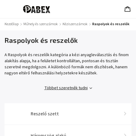
Kezdőlap
/
Műhely és szerszámok
/
Kéziszerszámok
/
Raspolyok és reszelők
Raspolyok és reszelők
A Raspolyok és reszelők kategória a kézi anyagleválasztás és finom
alakítás alapja, ha a felületet kontrolláltan, pontosan és tisztán
szeretné megdolgozni. A különböző formák nem díszítések, hanem
nagyon eltérő felhasználási helyzetekre készültek.
Többet szeretnék tudni
Reszelő szett
Háromszög alakú