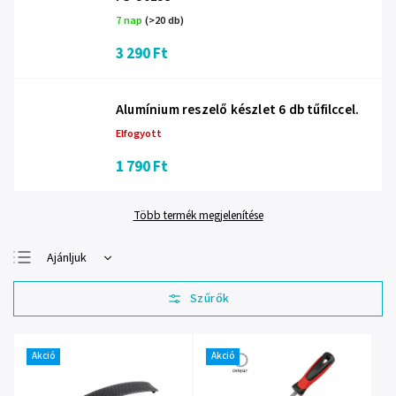
7 nap
(>20 db)
3 290 Ft
Alumínium reszelő készlet 6 db tűfilccel.
Elfogyott
1 790 Ft
Több termék megjelenítése
Ajánljuk
Legolcsóbb elöl
Legdrágább
Legnépszerűbb
termékek
Akció
Akció
ABC szerint