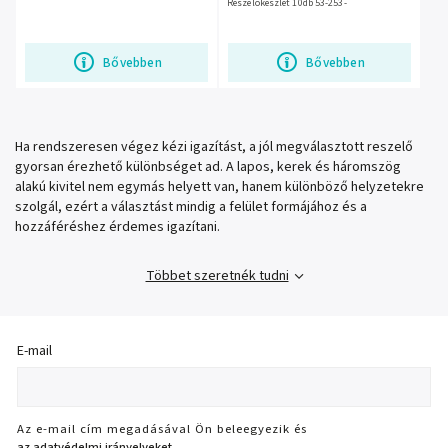
Reszelőkészlet 10db 53-253-
Bővebben
Bővebben
Ha rendszeresen végez kézi igazítást, a jól megválasztott reszelő
gyorsan érezhető különbséget ad. A lapos, kerek és háromszög
alakú kivitel nem egymás helyett van, hanem különböző helyzetekre
szolgál, ezért a választást mindig a felület formájához és a
hozzáféréshez érdemes igazítani.
Többet szeretnék tudni
E-mail
Az e-mail cím megadásával Ön beleegyezik és
az adatvédelmi irányelveket