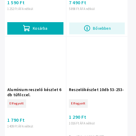
1 590 Ft
7 490 Ft
1 252 Ft ÁFA nélkül
5 898 Ft ÁFA nélkül
Kosárba
Bővebben
Alumínium reszelő készlet 6
Reszelőkészlet 10db 53-253-
db tűfilccel.
Elfogyott
Elfogyott
1 290 Ft
1 790 Ft
1 016 Ft ÁFA nélkül
1 409 Ft ÁFA nélkül