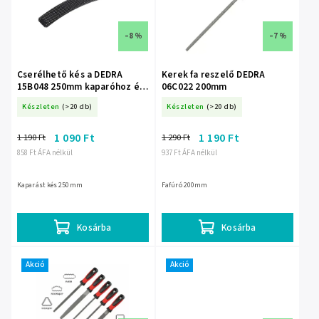
–8 %
–7 %
Cserélhető kés a DEDRA
Kerek fa reszelő DEDRA
15B048 250mm kaparóhoz és
06C022 200mm
reszelőhöz
Készleten
(>20 db)
Készleten
(>20 db)
1 090 Ft
1 190 Ft
1 190 Ft
1 290 Ft
858 Ft ÁFA nélkül
937 Ft ÁFA nélkül
Kaparást kés 250mm
Fafúró 200mm
Kosárba
Kosárba
Akció
Akció