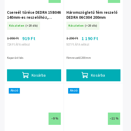
Csereél tűrése DEDRA 15B046
Háromszögletű fém reszelő
140mm-es reszelőhöz,
DEDRA 06C004 200mm
zsírzáshoz
Készleten
(>20 db)
Készleten
(>20 db)
919 Ft
1 190 Ft
1 090 Ft
1 290 Ft
724 Ft ÁFA nélkül
937 Ft ÁFA nélkül
Kaparást kés
Fémreszelő 200mm
Kosárba
Kosárba
Akció
Akció
–9 %
–11 %