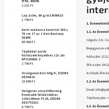
IP65, 4000K
2 231 Ft
inte
Lap 2x3m, 80 g/m2 N06023
1 790 Ft
1. Üzemeltető
Kerti medence kerettel 305 x
1.1. Az Üzeme
76 cm 17 az 1-ben Bestway
56408
Cégnév: E.K. Co
69 900 Ft
Bejegyezve a B
Tápkábel autós
hűtőszekrényekhez 12v 2m
Adószám: 2121
KPO3980A-2
2 790 Ft
ÁFA-szám: SK2
Ozongenerátor 60g/h, DEDRA
Az Eladó ÁFA-k
DED6631
18 890 Ft
1.2. Az Üzemel
Email:
info@pab
Hengeres csiszolókorong
finomabb felületekhez
Telefonszám: +
120x100mm P120, DEDRA
DED79331C
1.3. Az Üzeme
6 790 Ft