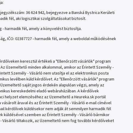
a:
égjegyzékszám: 36 624 942, bejegyezve a Banská Bystrica Kerületi
 fél, aki logisztikai szolgáltatásokat biztosít.
 - harmadik fél, amely a könyvelést biztosítja.
saság, IČO: 02387727 - harmadik fél, amely a weboldal működésének
rdőíveken keresztül értékeli a "Ellenőrzött vásárlók" program
Az Üzemeltető minden alkalommal, amikor az Érintett Személy -
ntett Személy - Vásárló nem utasítja el az elektronikus posta
onikus levélben küld kérdőívet. Az "Ellenőrzött vásárlók" program
 Üzemeltető saját jogos érdekén alapulóan végzi, amely az
tronikus kereskedelmi eladó webáruházában. A kérdőívek
iaci helyzet elemzéséhez az Üzemeltető a Heureka.sk portál
vásárolt áruval és az Érintett Személy - Vásárló e-mail címével
mail kérdőívek küldésekor nem adják át semmilyen harmadik fél
vek küldésével szemben az Érintett Személy - Vásárló bármikor
ly - Vásárló tiltakozik, az Üzemeltető nem fog további kérdőíveket