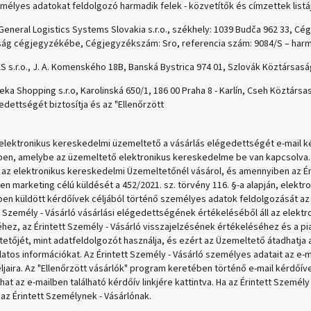
mélyes adatokat feldolgozó harmadik felek - közvetítők és címzettek listáj
General Logistics Systems Slovakia s.r.o., székhely: 1039 Budča 962 33, C
ság cégjegyzékébe, Cégjegyzékszám: Sro, referencia szám: 9084/S – harmadik
S s.r.o., J. A. Komenského 18B, Banská Bystrica 974 01, Szlovák Köztársaság
eka Shopping s.r.o, Karolinská 650/1, 186 00 Praha 8 - Karlín, Cseh Köztár
edettségét biztosítja és az "Ellenőrzött
elektronikus kereskedelmi üzemeltető a vásárlás elégedettségét e-mail ké
en, amelybe az üzemeltető elektronikus kereskedelme be van kapcsolva. 
 az elektronikus kereskedelmi Üzemeltetőnél vásárol, és amennyiben az Éri
en marketing célú küldését a 452/2021. sz. törvény 116. §-a alapján, elektr
en küldött kérdőívek céljából történő személyes adatok feldolgozását az
t Személy - Vásárló vásárlási elégedettségének értékeléséből áll az elek
hez, az Érintett Személy - Vásárló visszajelzésének értékeléséhez és a p
etőjét, mint adatfeldolgozót használja, és ezért az Üzemeltető átadhatja a 
atos információkat. Az Érintett Személy - Vásárló személyes adatait az e-
éljaira. Az "Ellenőrzött vásárlók" program keretében történő e-mail kérdőí
zhat az e-mailben található kérdőív linkjére kattintva. Ha az Érintett Szemé
 az Érintett Személynek - Vásárlónak.