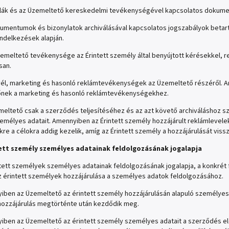
ák és az Üzemeltető kereskedelmi tevékenységével kapcsolatos dokume
umentumok és bizonylatok archiválásával kapcsolatos jogszabályok betartá
ndelkezések alapján.
emeltető tevékenysége az Érintett személy által benyújtott kérésekkel, 
san.
vél, marketing és hasonló reklámtevékenységek az Üzemeltető részéről. Am
nek a marketing és hasonló reklámtevékenységekhez.
eltető csak a szerződés teljesítéséhez és az azt követő archiváláshoz szük
mélyes adatait. Amennyiben az Érintett személy hozzájárult reklámlevele
kre a célokra addig kezelik, amíg az Érintett személy a hozzájárulását viss
tett személy személyes adatainak feldolgozásának jogalapja
tett személyek személyes adatainak feldolgozásának jogalapja, a konkrét 
z érintett személyek hozzájárulása a személyes adatok feldolgozásához.
ben az Üzemeltető az érintett személy hozzájárulásán alapuló személyes 
 hozzájárulás megtörténte után kezdődik meg.
ben az Üzemeltető az érintett személy személyes adatait a szerződés elő