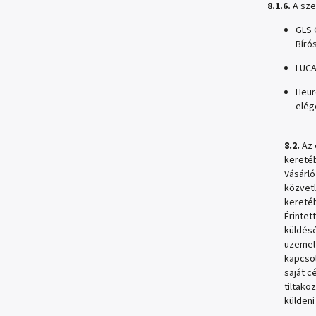
8.1.6.
A sze
GLS 
Bíró
LUCA
Heur
elég
8.2.
Az 
keretéb
Vásárló
közvetl
keretéb
Érintet
küldésé
üzemelt
kapcsol
saját c
tiltako
küldeni