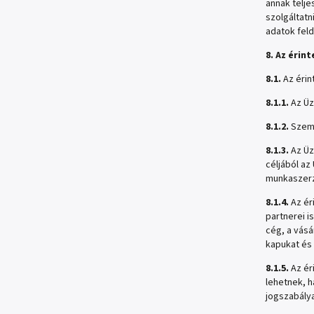
annak telje
szolgáltatn
adatok feld
8. Az érin
8.1.
Az érin
8.1.1.
Az Üz
8.1.2.
Szemé
8.1.3.
Az Üz
céljából a
munkaszerz
8.1.4.
Az ér
partnerei i
cég, a vásá
kapukat és
8.1.5.
Az ér
lehetnek, h
jogszabálya