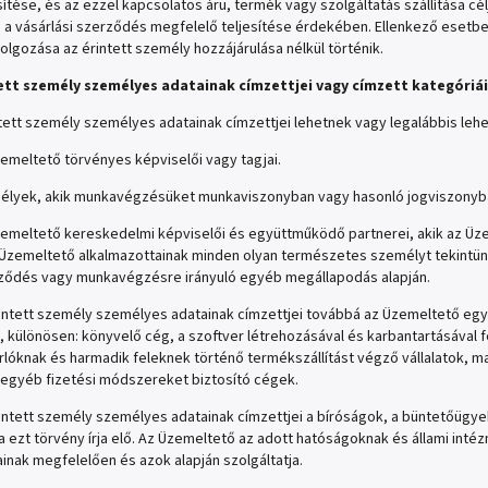
sítése, és az ezzel kapcsolatos áru, termék vagy szolgáltatás szállítása c
i a vásárlási szerződés megfelelő teljesítése érdekében. Ellenkező esetbe
olgozása az érintett személy hozzájárulása nélkül történik.
tett személy személyes adatainak címzettjei vagy címzett kategóriái
tett személy személyes adatainak címzettjei lehetnek vagy legalábbis leh
emeltető törvényes képviselői vagy tagjai.
lyek, akik munkavégzésüket munkaviszonyban vagy hasonló jogviszonyban 
emeltető kereskedelmi képviselői és együttműködő partnerei, akik az Üz
z Üzemeltető alkalmazottainak minden olyan természetes személyt tekintü
ődés vagy munkavégzésre irányuló egyéb megállapodás alapján.
intett személy személyes adatainak címzettjei továbbá az Üzemeltető együ
s, különösen: könyvelő cég, a szoftver létrehozásával és karbantartásával 
rlóknak és harmadik feleknek történő termékszállítást végző vállalatok, 
 egyéb fizetési módszereket biztosító cégek.
intett személy személyes adatainak címzettjei a bíróságok, a büntetőügyek
a ezt törvény írja elő. Az Üzemeltető az adott hatóságoknak és állami in
inak megfelelően és azok alapján szolgáltatja.