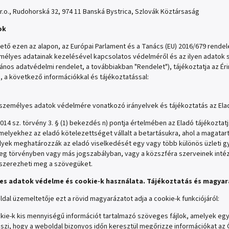
r.o., Rudohorská 32, 974 11 Banská Bystrica, Szlovák Köztársaság
ok
tő ezen az alapon, az Európai Parlament és a Tanács (EU) 2016/679 rendele
élyes adatainak kezelésével kapcsolatos védelméről és az ilyen adatok sza
alános adatvédelmi rendelet, a továbbiakban "Rendelet"), tájékoztatja az Ér
ti, a következő információkkal és tájékoztatással:
személyes adatok védelmére vonatkozó irányelvek és tájékoztatás az Eladó
014 sz. törvény 3. § (1) bekezdés n) pontja értelmében az Eladó tájékoztat
elyekhez az eladó kötelezettséget vállalt a betartásukra, ahol a magata
elyek meghatározzák az eladó viselkedését egy vagy több különös üzleti g
 meg törvényben vagy más jogszabályban, vagy a közszféra szerveinek int
 szerezheti meg a szövegüket.
yes adatok védelme és cookie-k használata. Tájékoztatás és magyar
dal üzemeltetője ezt a rövid magyarázatot adja a cookie-k funkciójáról:
kie-k kis mennyiségű információt tartalmazó szöveges fájlok, amelyek egy
szi, hogy a weboldal bizonyos időn keresztül megőrizze információkat az Ö