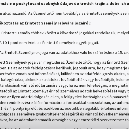
ormácie o poskytovaní osobných údajov do tretích krajín a dobe ich 
 alkalmazandó. Az Üzemeltető nem továbbítja az érintett személyek szem
jékoztatás az Érintett Személy releváns jogairól:
 Érintett Személy többek között a következő jogokkal rendelkezik, melyek 
A 10.1 pont nem érinti az Érintett Személyek egyéb jogait.
Az Érintett Személynek joga van az adatokhoz való hozzáféréshez a 15. cikk
tett Személynek joga van megtudni az Üzemeltetőtől, hogy az Érintett Szem
en. Ha az adatok feldolgozásra kerülnek, jogosult arra, hogy megismerje 
résére vonatkozó információkat, különösen az adatfeldolgozás okaira, az
 kategóriákra, akiknek az adatokat továbbították vagy továbbítják, külö
tárolásának várható időtartamára vagy, ha ez nem lehetséges, a meghatáro
etőtől az Érintett Személyt érintő személyes adatok helyesbítését vagy tö
zzon az ilyen adatfeldolgozás ellen, a felügyeleti hatósághoz való panaszt
den rendelkezésre álló információra a forrásukkal kapcsolatban, az automati
k 1. és 4. pontja írja elő, és ezekben az esetekben legalább értelmes informá
dolgozás személyre gyakorolt jelentőségéről és várható következményeiről
ákra, ha az adatokat harmadik országba vagy nemzetközi szervezethez to