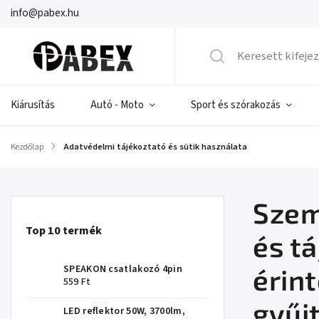
info@pabex.hu
Kiárusítás
Autó - Moto
Sport és szórakozás
Kezdőlap
/
Adatvédelmi tájékoztató és sütik használata
Szem
Top 10 termék
és t
SPEAKON csatlakozó 4pin
érin
559 Ft
gyűj
LED reflektor 50W, 3700lm,