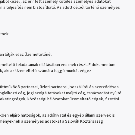
éljából kezeli, az érintett személy köteles személyes adatokat
n a teljesítés nem biztosítható. Az adott célból történő személyes
etnek:
látják el az Üzemeltetőnél.
emeltető feladatainak ellátásában vesznek részt. E dokumentum
nk, aki az Üzemeltető számára függő munkát végez
ttműködő partnerei, üzleti partnerei, beszállítói és szerződéses
foglalkozó cég, jogi szolgáltatásokat nyújtó cég, tanácsadást nyújtó
marketingcégek, közösségi hálózatokat üzemeltető cégek, fizetési
ben eljáró hatóságok, az adóhivatal és egyéb állami szervek is
tézményeknek a személyes adatokat a Szlovák Köztársaság