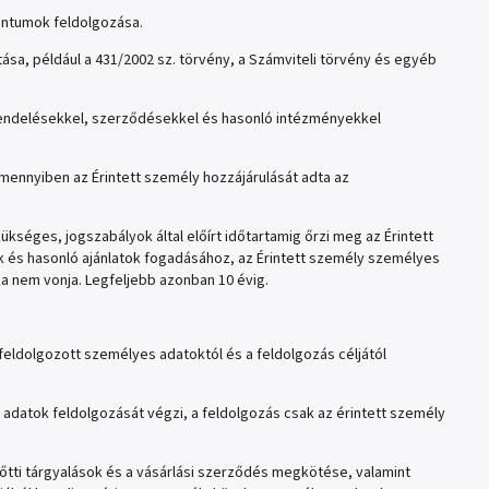
ntumok feldolgozása.
sa, például a 431/2002 sz. törvény, a Számviteli törvény és egyéb
rendelésekkel, szerződésekkel és hasonló intézményekkel
ennyiben az Érintett személy hozzájárulását adta az
séges, jogszabályok által előírt időtartamig őrzi meg az Érintett
k és hasonló ajánlatok fogadásához, az Érintett személy személyes
za nem vonja. Legfeljebb azonban 10 évig.
feldolgozott személyes adatoktól és a feldolgozás céljától
adatok feldolgozását végzi, a feldolgozás csak az érintett személy
tti tárgyalások és a vásárlási szerződés megkötése, valamint