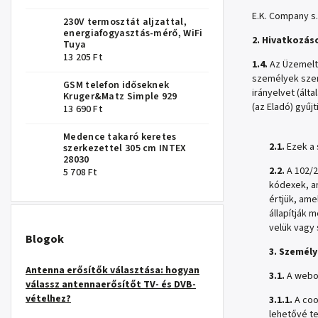
E.K. Company s.
230V termosztát aljzattal,
energiafogyasztás-mérő, WiFi
2. Hivatkozás
Tuya
13 205 Ft
1.4.
Az Üzemelte
személyek szem
GSM telefon időseknek
irányelvet (ált
Kruger&Matz Simple 929
(az Eladó) gyűj
13 690 Ft
Medence takaró keretes
2.1.
Ezek a 
szerkezettel 305 cm INTEX
28030
2.2.
A 102/2
5 708 Ft
kódexek, am
értjük, am
állapítják
velük vagy
Blogok
3. Személ
Antenna erősítők választása: hogyan
3.1.
A webol
válassz antennaerősítőt TV- és DVB-
vételhez?
3.1.1.
A coo
lehetővé te