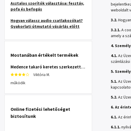
Asztalos szorítók választása: fesztáv,
bejelentkez
pofa és befogás
weboldalt v
3.2.
Hogyan 
Hogyan válassz audio csatlakozókat?
Gyakorlati útmutató vásárlás előtt
3.2.1.
A coo
amely a szá
4. Személ
Mostanában értékelt termékek
4.1.
Az Üzem
számlázási 
Medence takaró keretes szerkezettel 305 cm INTEX 28030
5. Személ
Viktória M.
5.1.
Az Üzem
működik
kapcsolatos
5.2.
Az Üzem
6. Az érin
Online fizetési lehetőséget
biztosítunk
6.1.
Az érin
6.1.1.
nyilv