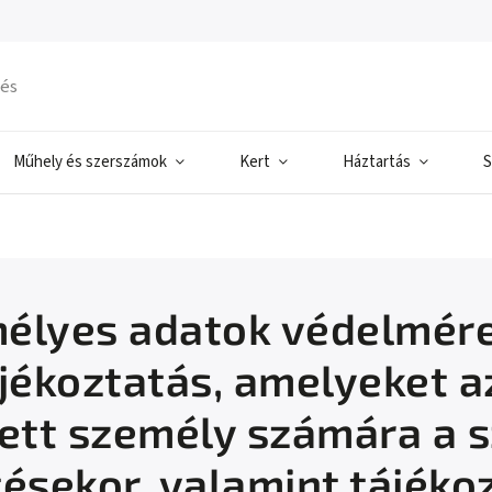
Műhely és szerszámok
Kert
Háztartás
S
élyes adatok védelmére
ájékoztatás, amelyeket a
tett személy számára a 
tésekor, valamint tájéko