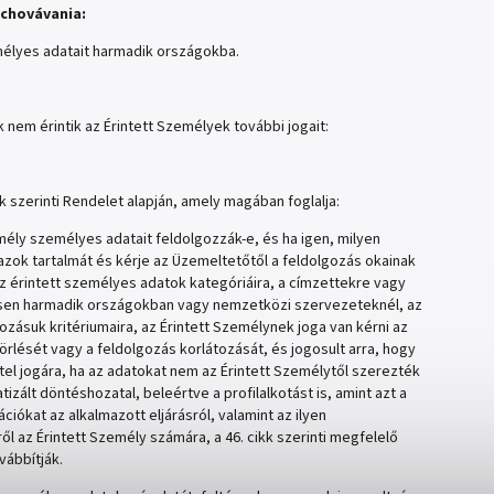
uchovávania:
élyes adatait harmadik országokba.
nem érintik az Érintett Személyek további jogait:
 szerinti Rendelet alapján, amely magában foglalja:
ély személyes adatait feldolgozzák-e, és ha igen, milyen
azok tartalmát és kérje az Üzemeltetőtől a feldolgozás okainak
 érintett személyes adatok kategóriáira, a címzettekre vagy
nösen harmadik országokban vagy nemzetközi szervezeteknél, az
zásuk kritériumaira, az Érintett Személynek joga van kérni az
rlését vagy a feldolgozás korlátozását, és jogosult arra, hogy
étel jogára, ha az adatokat nem az Érintett Személytől szerezték
zált döntéshozatal, beleértve a profilalkotást is, amint azt a
ciókat az alkalmazott eljárásról, valamint az ilyen
 az Érintett Személy számára, a 46. cikk szerinti megfelelő
vábbítják.