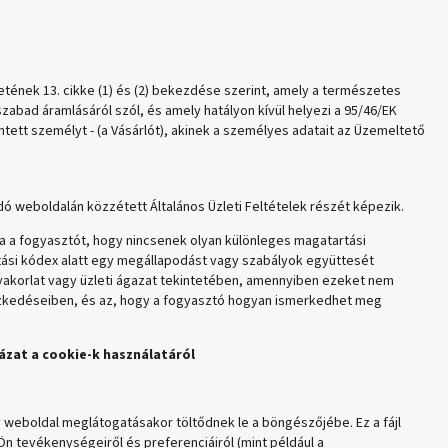
tének 13. cikke (1) és (2) bekezdése szerint, amely a természetes
bad áramlásáról szól, és amely hatályon kívül helyezi a 95/46/EK
intett személyt - (a Vásárlót), akinek a személyes adatait az Üzemeltető
 weboldalán közzétett Általános Üzleti Feltételek részét képezik.
ja a fogyasztót, hogy nincsenek olyan különleges magatartási
rtási kódex alatt egy megállapodást vagy szabályok együttesét
yakorlat vagy üzleti ágazat tekintetében, amennyiben ezeket nem
ézkedéseiben, és az, hogy a fogyasztó hogyan ismerkedhet meg
ázat a cookie-k használatáról
 weboldal meglátogatásakor töltődnek le a böngészőjébe. Ez a fájl
n tevékenységeiről és preferenciáiról (mint például a