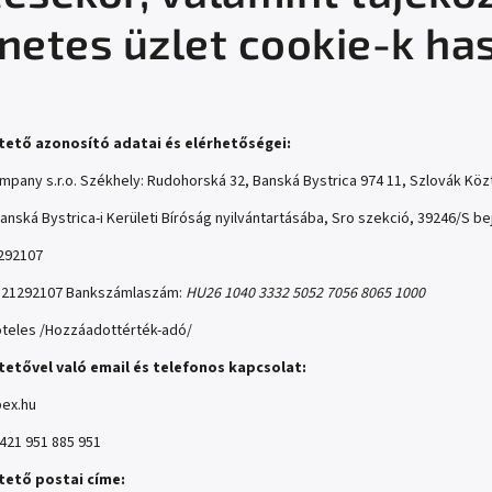
rnetes üzlet cookie-k ha
ltető azonosító adatai és elérhetőségei:
mpany s.r.o. Székhely: Rudohorská 32, Banská Bystrica 974 11, Szlovák Kö
anská Bystrica-i Kerületi Bíróság nyilvántartásába, Sro szekció, 39246/S 
292107
121292107 Bankszámlaszám:
HU26 1040 3332 5052 7056 8065 1000
öteles /Hozzáadottérték-adó/
tetővel való email és telefonos kapcsolat:
ex.hu
421 951 885 951
ltető postai címe: