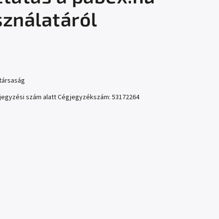
sználatáról
ztársaság
bejegyzési szám alatt Cégjegyzékszám: 53172264