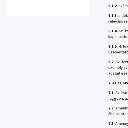
6.1.2.
száml
6.1.3.
a dok
releváns re
6.1.4.
Az Üz
kapcsolato
6.1.5.
Hírle
Üzemeltető
6.2.
Az Üzem
személy sze
adatait eze
7. Az érin
7.1.
Az érin
függően, a
7.2.
Amennyi
által adott
7.3.
Amennyi