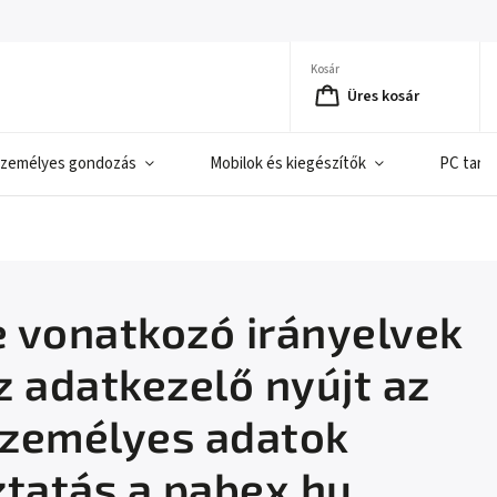
Kosár
Üres kosár
zemélyes gondozás
Mobilok és kiegészítők
PC tart
 vonatkozó irányelvek
z adatkezelő nyújt az
személyes adatok
ztatás a pabex.hu