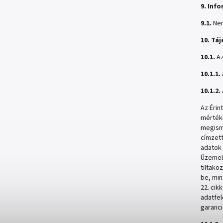
9. Inf
9.1.
Nem
10. Tá
10.1.
Az
10.1.1.
10.1.2.
Az Érin
mértékb
megisme
címzett
adatok 
Üzemelt
tiltako
be, min
22. cik
adatfel
garanci