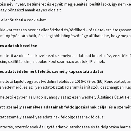
ési név, nyelv, betűméret és egyéb megjelenítési beállítások), így nem k
agy böngészi annak egyes oldalait.
ellenőrizheti a cookie-kat:
kie-kat tetszés szerint ellenőrizheti és/törölheti – részletekért látogasso
mítógépén tárolódik, és a legtöbb böngészőt úgy állíthatja be, hogy mega
yes adatok kezelése
eltető az oldalán a következő személyes adatokat kezeli: név, vezetéknév
cím, szállítási cím, a cookie-kból származó adatok, IP címek.
yes adatvédelemért felelős személy kapcsolati adatai
eltető kijelölt egy adatvédelmi felelőst a 2016/679-es (EU) Rendelettel
 védelméről és az ilyen adatok szabad áramlásáról szól, összhangban. Ka
eltető egyben az Eladó is, ahogy azt az ezen webhely Általános Üzleti Fe
tett személy személyes adatainak feldolgozásának céljai és a szem
tett személy személyes adatainak feldolgozásának fő céljai:
ántartás, szerződések és ügyféladatok létrehozása és feldolgozása harmad