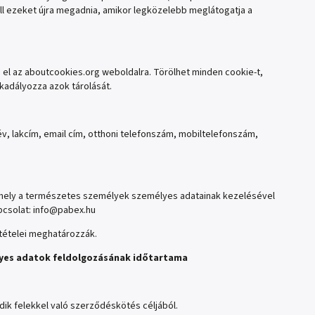
ell ezeket újra megadnia, amikor legközelebb meglátogatja a
n el az aboutcookies.org weboldalra. Törölhet minden cookie-t,
kadályozza azok tárolását.
, lakcím, email cím, otthoni telefonszám, mobiltelefonszám,
, amely a természetes személyek személyes adatainak kezelésével
pcsolat:
info@pabex.hu
ltételei meghatározzák.
élyes adatok feldolgozásának időtartama
ik felekkel való szerződéskötés céljából.