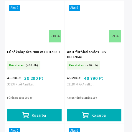
Akció
Akció
–10 %
–9 %
Fúrókalapács 900 W DED7850
AKU fúrókalapács 18V
DED7048
Készleten
(>20 db)
Készleten
(>20 db)
39 290 Ft
40 790 Ft
43 690 Ft
45 290 Ft
30 937 Ft ÁFA nélkül
32 118 Ft ÁFA nélkül
Fúrókalapács 900 W
Akkus fúrókalapács 18V
Kosárba
Kosárba
Akció
Akció