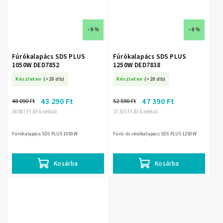
–9 %
–9 %
Fúrókalapács SDS PLUS
Fúrókalapács SDS PLUS
1050W DED7852
1250W DED7838
Készleten
(>20 db)
Készleten
(>20 db)
43 290 Ft
47 390 Ft
48 090 Ft
52 590 Ft
34 087 Ft ÁFA nélkül
37 315 Ft ÁFA nélkül
Fúrókalapács SDS PLUS 1050W
Fúró- és vésőkalapács SDS PLUS 1250W
Kosárba
Kosárba