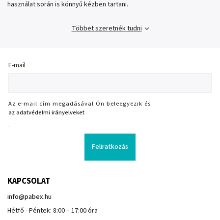
használat során is könnyű kézben tartani.
Többet szeretnék tudni
E-mail
Az e-mail cím megadásával Ön beleegyezik és
az adatvédelmi irányelveket
.
Feliratkozás
KAPCSOLAT
info
@
pabex.hu
Hétfő - Péntek: 8:00 – 17:00 óra