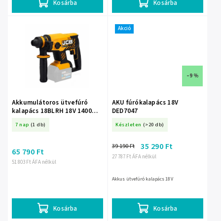
Kosárba
Kosárba
Akció
–9 %
Akkumulátoros ütvefúró
AKU fúrókalapács 18V
kalapács 18BLRH 18V 1400
DED7047
ford/perc
7 nap
(1 db)
Készleten
(>20 db)
35 290 Ft
39 190 Ft
65 790 Ft
27 787 Ft ÁFA nélkül
51 803 Ft ÁFA nélkül
Akkus ütvefúró kalapács 18V
Kosárba
Kosárba