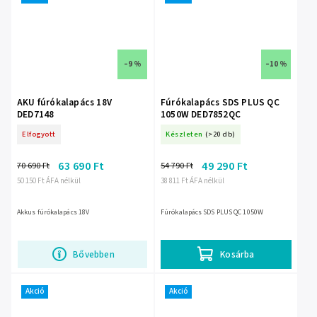
–9 %
–10 %
AKU fúrókalapács 18V
Fúrókalapács SDS PLUS QC
DED7148
1050W DED7852QC
Elfogyott
Készleten
(>20 db)
63 690 Ft
49 290 Ft
70 690 Ft
54 790 Ft
50 150 Ft ÁFA nélkül
38 811 Ft ÁFA nélkül
Akkus fúrókalapács 18V
Fúrókalapács SDS PLUS QC 1050W
Bővebben
Kosárba
Akció
Akció