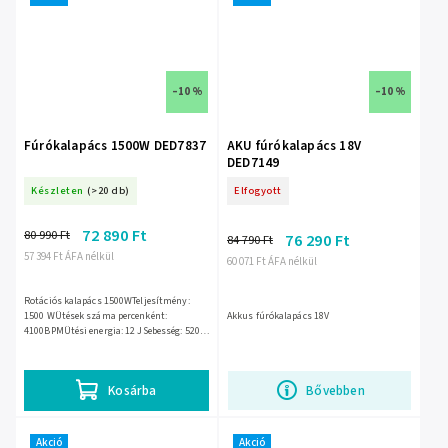
–10 %
–10 %
Fúrókalapács 1500W DED7837
AKU fúrókalapács 18V
DED7149
Készleten
(>20 db)
Elfogyott
72 890 Ft
80 990 Ft
76 290 Ft
84 790 Ft
57 394 Ft ÁFA nélkül
60 071 Ft ÁFA nélkül
Rotációs kalapács 1500WTeljesítmény:
1500 WÜtések száma percenként:
Akkus fúrókalapács 18V
4100BPMÜtési energia: 12 JSebesség: 520
fordulat/percFeszítőfej típusa: SDS-
MAXSúly: 6,8 kg
Kosárba
Bővebben
Akció
Akció