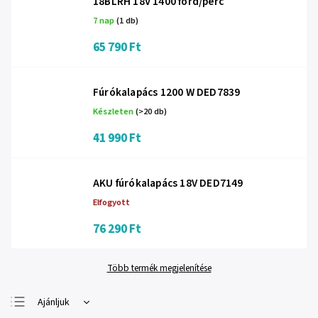
18BLRH 18V 1400 ford/perc
7 nap
(1 db)
65 790 Ft
Fúrókalapács 1200 W DED7839
Készleten
(>20 db)
41 990 Ft
AKU fúrókalapács 18V DED7149
Elfogyott
76 290 Ft
Több termék megjelenítése
Ajánljuk