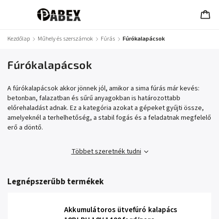
Kezdőlap
/
Műhely és szerszámok
/
Fúrás
/
Fúrókalapácsok
Fúrókalapácsok
A fúrókalapácsok akkor jönnek jól, amikor a sima fúrás már kevés:
betonban, falazatban és sűrű anyagokban is határozottabb
előrehaladást adnak. Ez a kategória azokat a gépeket gyűjti össze,
amelyeknél a terhelhetőség, a stabil fogás és a feladatnak megfelelő
erő a döntő.
Többet szeretnék tudni
Legnépszerűbb termékek
Akkumulátoros ütvefúró kalapács