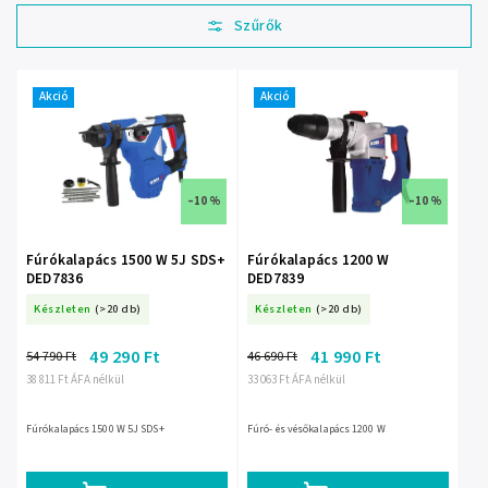
Legolcsóbb elöl
Legdrágább
Legnépszerűbb
termékek
Akció
Akció
ABC szerint
–10 %
–10 %
Fúrókalapács 1500 W 5J SDS+
Fúrókalapács 1200 W
DED7836
DED7839
Készleten
(>20 db)
Készleten
(>20 db)
49 290 Ft
41 990 Ft
54 790 Ft
46 690 Ft
38 811 Ft ÁFA nélkül
33 063 Ft ÁFA nélkül
Fúrókalapács 1500 W 5J SDS+
Fúró- és vésőkalapács 1200 W