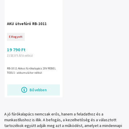
AKU ütvefúró RB-1011
Elfogyott
19 790 Ft
15 583 Ft ÁFA nélkül
RB-1011 Akkus fúrókalapács 20V REBEL
TOOLS - akkumulátor nélkül
Bővebben
A jó fúrókalapács nemcsak erős, hanem a feladathoz és a
munkastílushoz is illik. A befogás, a kezelhetőség és a választott
tartozékok együtt adják meg azt a működést, amelyet a mindennapi