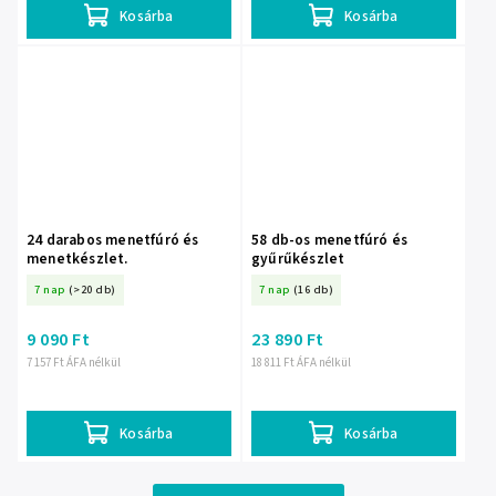
Kosárba
Kosárba
24 darabos menetfúró és
58 db-os menetfúró és
menetkészlet.
gyűrűkészlet
7 nap
(>20 db)
7 nap
(16 db)
9 090 Ft
23 890 Ft
7 157 Ft ÁFA nélkül
18 811 Ft ÁFA nélkül
Kosárba
Kosárba