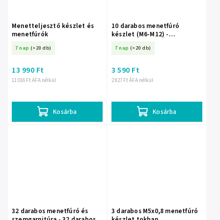
Menetteljesztő készlet és
10 darabos menetfúró
menetfúrók
készlet (M6-M12) -
Menetfúró készlet 10 db M6-
7 nap
(>20 db)
7 nap
(>20 db)
M12 méretben
13 990 Ft
3 590 Ft
11 016 Ft ÁFA nélkül
2 827 Ft ÁFA nélkül
Kosárba
Kosárba
32 darabos menetfúró és
3 darabos M5x0,8 menetfúró
szemgarnitúra - 32 darabos
készlet tokban