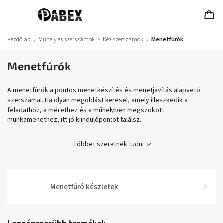
Kezdőlap
/
Műhely és szerszámok
/
Kéziszerszámok
/
Menetfúrók
Menetfúrók
A menetfúrók a pontos menetkészítés és menetjavítás alapvető
szerszámai. Ha olyan megoldást keresel, amely illeszkedik a
feladathoz, a mérethez és a műhelyben megszokott
munkamenethez, itt jó kiindulópontot találsz.
Többet szeretnék tudni
Menetfúró készletek