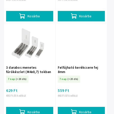
Kosárba
Kosárba
3 darabos menetes
Felfújható kerékcsere fej
fúrókészlet (M4x0,7) tokban
8mm
7 nap
(>20 db)
7 nap
(>20 db)
629 Ft
559 Ft
495 Ft ÁFA nélkül
440 Ft ÁFA nélkül
Kosárba
Kosárba