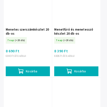
Menetes szerszámkészlet 20
Menetfúró és menetessző
db-os
készlet 20 db-os
7 nap
(>20 db)
7 nap
(>20 db)
8 690 Ft
8 390 Ft
6 843 Ft ÁFA nélkül
6 606 Ft ÁFA nélkül
Kosárba
Kosárba