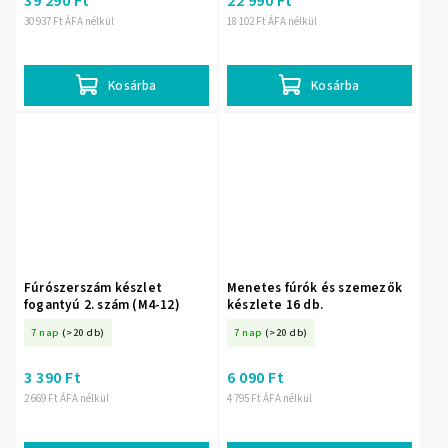
39 290 Ft
22 990 Ft
30 937 Ft ÁFA nélkül
18 102 Ft ÁFA nélkül
Kosárba
Kosárba
Fúrószerszám készlet
Menetes fúrók és szemezők
fogantyú 2. szám (M4-12)
készlete 16 db.
7 nap
(>20 db)
7 nap
(>20 db)
3 390 Ft
6 090 Ft
2 669 Ft ÁFA nélkül
4 795 Ft ÁFA nélkül