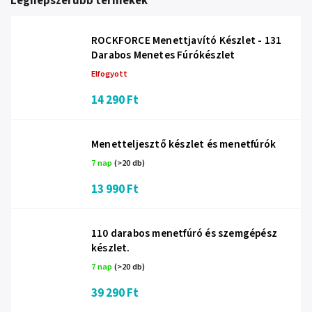
Legnépszerűbb termékek
ROCKFORCE Menettjavító Készlet - 131
Darabos Menetes Fúrókészlet
Elfogyott
14 290 Ft
Menetteljesztő készlet és menetfúrók
7 nap
(>20 db)
13 990 Ft
110 darabos menetfúró és szemgépész
készlet.
7 nap
(>20 db)
39 290 Ft