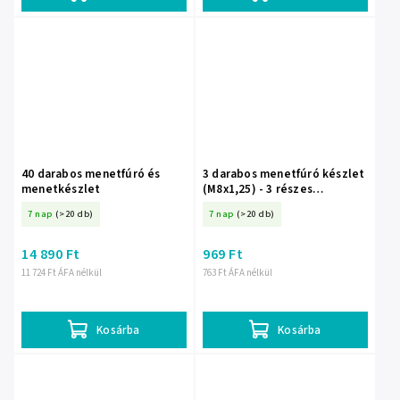
40 darabos menetfúró és
3 darabos menetfúró készlet
menetkészlet
(M8x1,25) - 3 részes
menetfúró szett (M8x1,25)
7 nap
(>20 db)
7 nap
(>20 db)
14 890 Ft
969 Ft
11 724 Ft ÁFA nélkül
763 Ft ÁFA nélkül
Kosárba
Kosárba