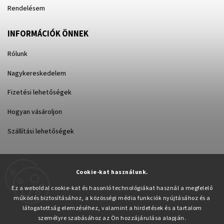
Rendelésem
INFORMÁCIÓK ÖNNEK
Rólunk
Nagykereskedelem
Fizetési lehetőségek
Hogyan vásároljon
Szállítási lehetőségek
Cookie-kat használunk.
Árukereső.hu
Ez a weboldal cookie-kat és hasonló technológiákat használ a megfelelő
működés biztosításához, a közösségi média funkciók nyújtásához és a
látogatottság elemzéséhez, valamint a hirdetések és a tartalom
személyre szabásához az Ön hozzájárulása alapján.