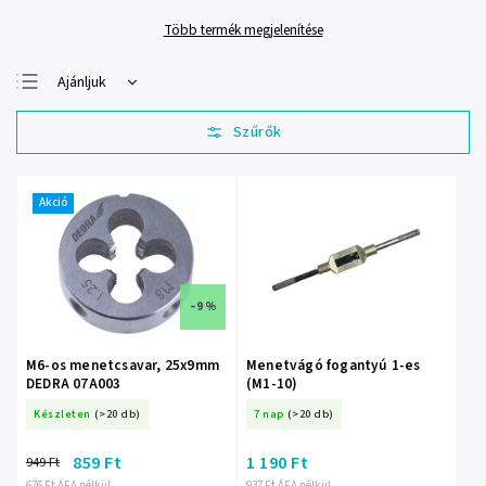
Több termék megjelenítése
Ajánljuk
Legolcsóbb elöl
Legdrágább
Legnépszerűbb
termékek
Akció
ABC szerint
–9 %
M6-os menetcsavar, 25x9mm
Menetvágó fogantyú 1-es
DEDRA 07A003
(M1-10)
Készleten
(>20 db)
7 nap
(>20 db)
859 Ft
1 190 Ft
949 Ft
676 Ft ÁFA nélkül
937 Ft ÁFA nélkül