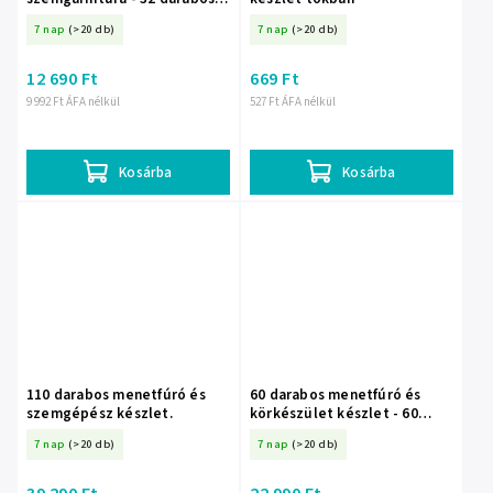
menetfúró és szemcsavar
7 nap
(>20 db)
7 nap
(>20 db)
készlet
12 690 Ft
669 Ft
9 992 Ft ÁFA nélkül
527 Ft ÁFA nélkül
Kosárba
Kosárba
110 darabos menetfúró és
60 darabos menetfúró és
szemgépész készlet.
körkészület készlet - 60
darabos menetfúró és
7 nap
(>20 db)
7 nap
(>20 db)
körkészület szett