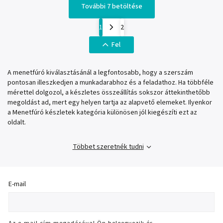
További 7 betöltése
1
2
Fel
A menetfúró kiválasztásánál a legfontosabb, hogy a szerszám
pontosan illeszkedjen a munkadarabhoz és a feladathoz. Ha többféle
mérettel dolgozol, a készletes összeállítás sokszor áttekinthetőbb
megoldást ad, mert egy helyen tartja az alapvető elemeket. Ilyenkor
a Menetfúró készletek kategória különösen jól kiegészíti ezt az
oldalt.
Többet szeretnék tudni
E-mail
Az e-mail cím megadásával Ön beleegyezik és