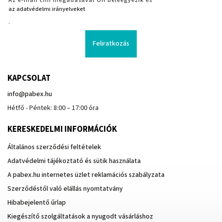
az adatvédelmi irányelveket
.
Feliratkozás
KAPCSOLAT
info
@
pabex.hu
Hétfő - Péntek: 8:00 – 17:00 óra
KERESKEDELMI INFORMÁCIÓK
Általános szerződési feltételek
Adatvédelmi tájékoztató és sütik használata
A pabex.hu internetes üzlet reklamációs szabályzata
Szerződéstől való elállás nyomtatvány
Hibabejelentő űrlap
Kiegészítő szolgáltatások a nyugodt vásárláshoz