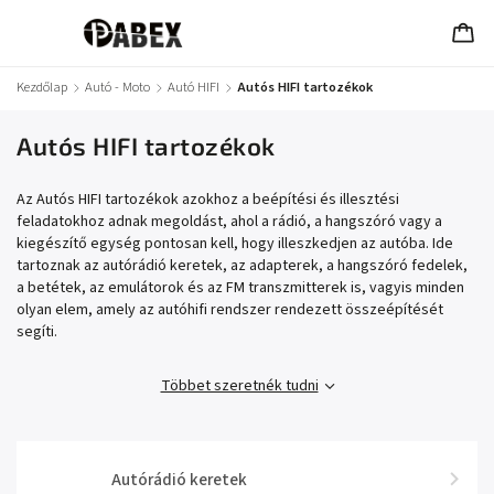
Kezdőlap
/
Autó - Moto
/
Autó HIFI
/
Autós HIFI tartozékok
Autós HIFI tartozékok
Az Autós HIFI tartozékok azokhoz a beépítési és illesztési
feladatokhoz adnak megoldást, ahol a rádió, a hangszóró vagy a
kiegészítő egység pontosan kell, hogy illeszkedjen az autóba. Ide
tartoznak az autórádió keretek, az adapterek, a hangszóró fedelek,
a betétek, az emulátorok és az FM transzmitterek is, vagyis minden
olyan elem, amely az autóhifi rendszer rendezett összeépítését
segíti.
Többet szeretnék tudni
Autórádió keretek