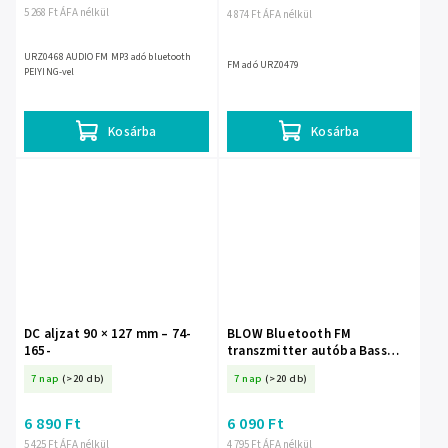
5 268 Ft ÁFA nélkül
4 874 Ft ÁFA nélkül
URZ0468 AUDIO FM MP3 adó bluetooth
FM adó URZ0479
PEIYING-vel
Kosárba
Kosárba
DC aljzat 90 × 127 mm – 74-
BLOW Bluetooth FM
165-
transzmitter autóba Bass
Boost funkcióval – 74-153-
7 nap
(>20 db)
7 nap
(>20 db)
6 890 Ft
6 090 Ft
5 425 Ft ÁFA nélkül
4 795 Ft ÁFA nélkül