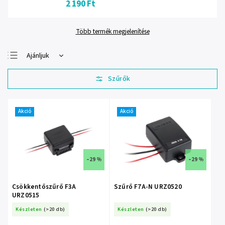
2 190 Ft
Több termék megjelenítése
Ajánljuk
Legolcsóbb elöl
Legdrágább
Legnépszerűbb
termékek
Akció
Akció
ABC szerint
–29 %
–29 %
Csökkentőszűrő F3A
Szűrő F7A-N URZ0520
URZ0515
Készleten
(>20 db)
Készleten
(>20 db)