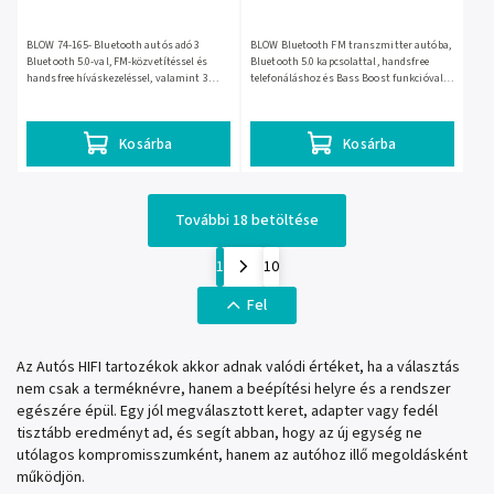
BLOW 74-165- Bluetooth autós adó 3
BLOW Bluetooth FM transzmitter autóba,
Bluetooth 5.0-val, FM-közvetítéssel és
Bluetooth 5.0 kapcsolattal, handsfree
handsfree híváskezeléssel, valamint 3
telefonáláshoz és Bass Boost funkcióval.
USB kimenettel az autós töltéshez. Mérete
12–24 V-os tápellátással működik, mérete
90 × 127 mm, tömege...
43,2 × 38,7 × 85,3...
Kosárba
Kosárba
További 18 betöltése
1
10
Fel
Az Autós HIFI tartozékok akkor adnak valódi értéket, ha a választás
nem csak a terméknévre, hanem a beépítési helyre és a rendszer
egészére épül. Egy jól megválasztott keret, adapter vagy fedél
tisztább eredményt ad, és segít abban, hogy az új egység ne
utólagos kompromisszumként, hanem az autóhoz illő megoldásként
működjön.