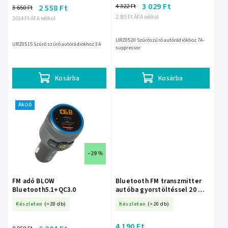
3 029 Ft
4 322 Ft
2 558 Ft
3 650 Ft
2 385 Ft ÁFA nélkül
2 014 Ft ÁFA nélkül
URZ0520 Szűrőszűrő autórádiókhoz 7A-
URZ0515 Szűrő szűrő autórádiókhoz 3A
suppressor
Kosárba
Kosárba
Akció
–29 %
FM adó BLOW
Bluetooth FM transzmitter
Bluetooth5.1+QC3.0
autóba gyorstöltéssel 20 W –
74-173-
Készleten
(>20 db)
Készleten
(>20 db)
4 190 Ft