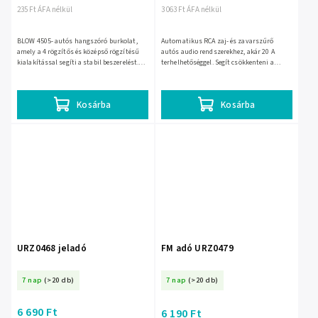
235 Ft ÁFA nélkül
3 063 Ft ÁFA nélkül
BLOW 4505- autós hangszóró burkolat,
Automatikus RCA zaj- és zavarszűrő
amely a 4 rögzítős és középső rögzítésű
autós audio rendszerekhez, akár 20 A
kialakítással segíti a stabil beszerelést.
terhelhetőséggel. Segít csökkenteni a
Védi a hangszórót és a rögzítést,
sziszegést, brummogást és egyéb
miközben rendezett,...
zavarokat, így tisztább hangzást ad...
Kosárba
Kosárba
URZ0468 jeladó
FM adó URZ0479
7 nap
(>20 db)
7 nap
(>20 db)
6 690 Ft
6 190 Ft