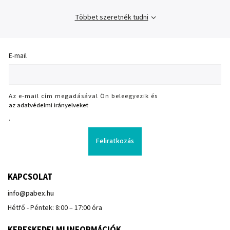
Többet szeretnék tudni
E-mail
Az e-mail cím megadásával Ön beleegyezik és
az adatvédelmi irányelveket
.
Feliratkozás
KAPCSOLAT
info
@
pabex.hu
Hétfő - Péntek: 8:00 – 17:00 óra
KERESKEDELMI INFORMÁCIÓK