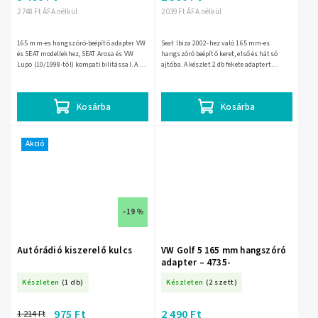
2 748 Ft ÁFA nélkül
2 039 Ft ÁFA nélkül
165 mm-es hangszóró-beépítő adapter VW
Seat Ibiza 2002-hez való 165 mm-es
és SEAT modellekhez, SEAT Arosa és VW
hangszóró beépítő keret, első és hátsó
Lupo (10/1998-tól) kompatibilitással. A 2
ajtóba. A készlet 2 db fekete adaptert
darabos, fekete készlet megkönnyíti a
tartalmaz, így pontosabb és stabilabb
gyári helyre...
szerelést tesz lehetővé....
Kosárba
Kosárba
Akció
–19 %
Autórádió kiszerelő kulcs
VW Golf 5 165 mm hangszóró
adapter – 4735-
Készleten
(1 db)
Készleten
(2 szett)
975 Ft
2 490 Ft
1 214 Ft