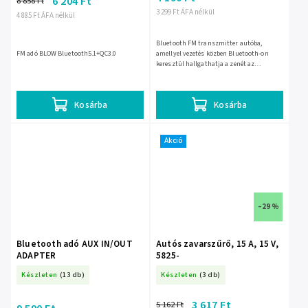
6 204 Ft
8 858 Ft
3 299 Ft ÁFA nélkül
4 885 Ft ÁFA nélkül
Bluetooth FM transzmitter autóba,
FM adó BLOW Bluetooth5.1+QC3.0
amellyel vezetés közben Bluetooth-on
keresztül hallgathatja a zenét az
autórádión. A 20 W-os gyorstöltés, a
kettős USB-port és az LCD kijelző...
Kosárba
Kosárba
Akció
–29 %
Bluetooth adó AUX IN/OUT
Autós zavarszűrő, 15 A, 15 V,
ADAPTER
5825-
Készleten
(13 db)
Készleten
(3 db)
3 617 Ft
5 162 Ft