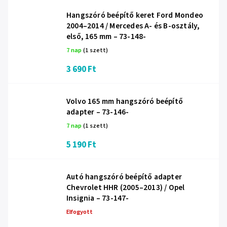
Hangszóró beépítő keret Ford Mondeo
2004–2014 / Mercedes A- és B-osztály,
első, 165 mm – 73-148-
7 nap
(1 szett)
3 690 Ft
Volvo 165 mm hangszóró beépítő
adapter – 73-146-
7 nap
(1 szett)
5 190 Ft
Autó hangszóró beépítő adapter
Chevrolet HHR (2005–2013) / Opel
Insignia – 73-147-
Elfogyott