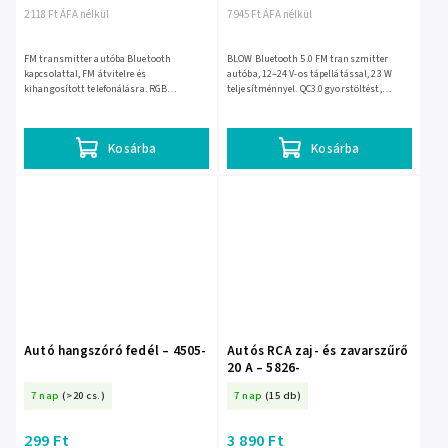
2 118 Ft ÁFA nélkül
7 945 Ft ÁFA nélkül
FM transmitter autóba Bluetooth
BLOW Bluetooth 5.0 FM transzmitter
kapcsolattal, FM átvitelre és
autóba, 12–24 V-os tápellátással, 23 W
kihangosított telefonálásra. RGB
teljesítménnyel. QC3.0 gyorstöltést,
világítása modern megjelenést ad az
handsfree kihangosítást és microSD-
utastérnek, egyszerűen használható a 12
lejátszást kínál; mérete 84,8 ×...
V-os...
Kosárba
Kosárba
Autó hangszóró fedél – 4505-
Autós RCA zaj- és zavarszűrő
20 A – 5826-
7 nap
(>20 cs.)
7 nap
(15 db)
299 Ft
3 890 Ft