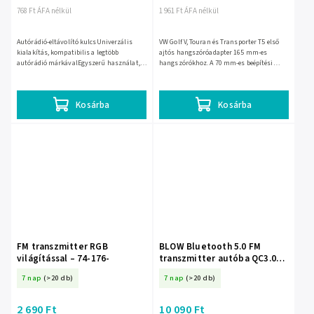
768 Ft ÁFA nélkül
1 961 Ft ÁFA nélkül
Autórádió-eltávolító kulcsUniverzális
VW Golf V, Touran és Transporter T5 első
kialakítás, kompatibilis a legtöbb
ajtós hangszóróadapter 165 mm-es
autórádió márkávalEgyszerű használat,
hangszórókhoz. A 70 mm-es beépítési
nincs szükség különleges
mélységet is támogatja, a csomag 2 db
készségekreNöveli a biztonságot az...
fekete adaptert tartalmaz,...
Kosárba
Kosárba
FM transzmitter RGB
BLOW Bluetooth 5.0 FM
világítással – 74-176-
transzmitter autóba QC3.0
gyorstöltéssel – 74-168-
7 nap
(>20 db)
7 nap
(>20 db)
2 690 Ft
10 090 Ft