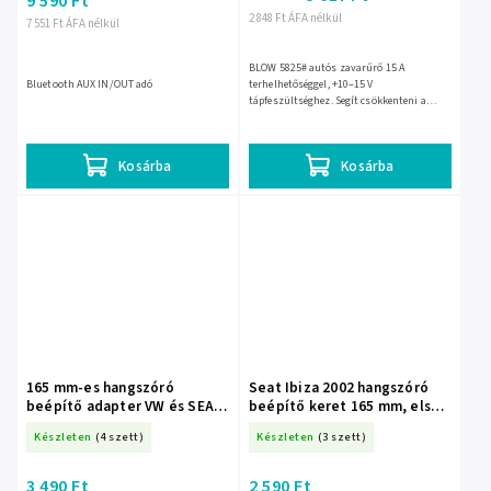
9 590 Ft
2 848 Ft ÁFA nélkül
7 551 Ft ÁFA nélkül
BLOW 5825# autós zavarűrő 15 A
Bluetooth AUX IN/OUT adó
terhelhetőséggel, +10–15 V
tápfeszültséghez. Segít csökkenteni a
rádióvételt rontó autóelektronikai
zajokat, tisztább FM- és AM-vételt
biztosítva....
Kosárba
Kosárba
165 mm-es hangszóró
Seat Ibiza 2002 hangszóró
beépítő adapter VW és SEAT
beépítő keret 165 mm, első
modellekhez – 4746-
és hátsó ajtóhoz – 4740-
Készleten
(4 szett)
Készleten
(3 szett)
3 490 Ft
2 590 Ft