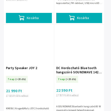
kapcsolattal, FM rádióval, USB/microSD és
3,5 mm jack lejátszással. Kompakt, 69 ×
68,5 mm-es...
Kosárba
Kosárba
Party Speaker JOY 2
DC Hordozható Bluetooth
hangszóró SOUNDWAVE 142 ×
201 mm – 30-405-
7 nap
(>20 db)
7 nap
(>20 db)
22 590 Ft
21 990 Ft
17 787 Ft ÁFA nélkül
17 315 Ft ÁFA nélkül
A SOUNDWAVE Bluetooth hangszóró 80 W
KM0561 Kruger&Matz JOY 2 hordozható
maximális kimenő teljesítménnyel,