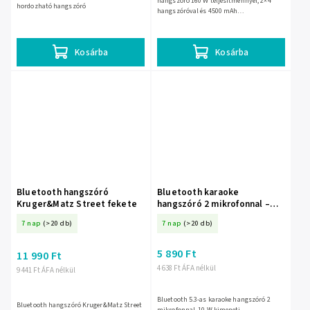
hangszóró 160 W teljesítménnyel, 2×4"
hordozható hangszóró
hangszóróval és 4500 mAh
akkumulátorral. 195 × 425 mm-es, 2,9 kg-
os kivitelben érkezik, otthoni bulikhoz és...
Kosárba
Kosárba
Bluetooth hangszóró
Bluetooth karaoke
Kruger&Matz Street fekete
hangszóró 2 mikrofonnal –
30-358-
7 nap
(>20 db)
7 nap
(>20 db)
5 890 Ft
11 990 Ft
4 638 Ft ÁFA nélkül
9 441 Ft ÁFA nélkül
Bluetooth 5.3-as karaoke hangszóró 2
Bluetooth hangszóró Kruger&Matz Street