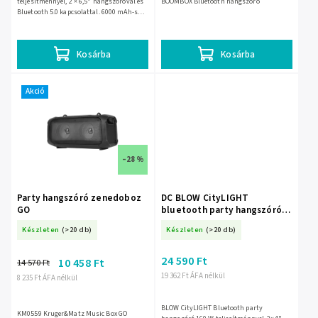
teljesítménnyel, 2 × 6,5" hangszóróval és
BOOMBOX Bluetooth hangszóró
Bluetooth 5.0 kapcsolattal. 6000 mAh-s
akkumulátorral működik, mérete 600 ×
246 × 268 mm, tömege 5,7...
Kosárba
Kosárba
Akció
–28 %
Party hangszóró zenedoboz
DC BLOW CityLIGHT
GO
bluetooth party hangszóró
195 × 425 mm – 30-391-
Készleten
(>20 db)
Készleten
(>20 db)
24 590 Ft
10 458 Ft
14 570 Ft
19 362 Ft ÁFA nélkül
8 235 Ft ÁFA nélkül
BLOW CityLIGHT Bluetooth party
KM0559 Kruger&Matz Music Box GO