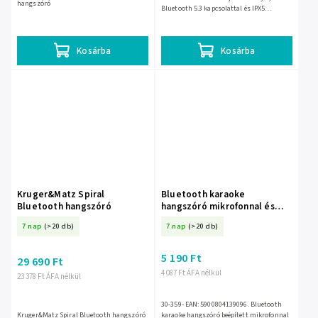
hangszóró
Bluetooth 5.3 kapcsolattal és IPX5
fröccsenésállósággal érkezik. 368 × 142 ×
201 mm-es mérete és 2,7 kg-os...
Kosárba
Kosárba
Kruger&Matz Spiral
Bluetooth karaoke
Bluetooth hangszóró
hangszóró mikrofonnal és
RGB világítással – 30-359-
7 nap
(>20 db)
7 nap
(>20 db)
5 190 Ft
29 690 Ft
4 087 Ft ÁFA nélkül
23 378 Ft ÁFA nélkül
30-359- EAN: 5900804139096. Bluetooth
Kruger&Matz Spiral Bluetooth hangszóró
karaoke hangszóró beépített mikrofonnal