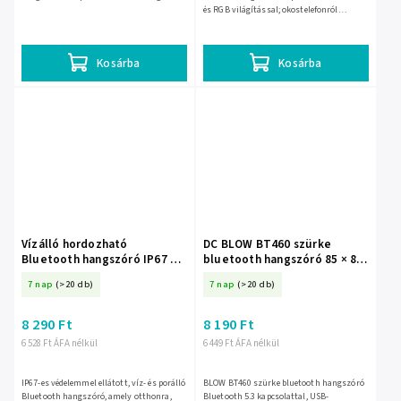
és RGB világítással; okostelefonról
gyorsan párosítható, és kompakt
kialakítása miatt könnyen...
Kosárba
Kosárba
Vízálló hordozható
DC BLOW BT460 szürke
Bluetooth hangszóró IP67 –
bluetooth hangszóró 85 × 80
30-360-
mm – 30-326-
7 nap
(>20 db)
7 nap
(>20 db)
8 290 Ft
8 190 Ft
6 528 Ft ÁFA nélkül
6 449 Ft ÁFA nélkül
IP67-es védelemmel ellátott, víz- és porálló
BLOW BT460 szürke bluetooth hangszóró
Bluetooth hangszóró, amely otthonra,
Bluetooth 5.3 kapcsolattal, USB-