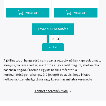
Kosárba
Kosárba
További 18 betöltése
1
3
Fel
A jó Bluetooth hangszóró nem csak a vezeték nélküli kapcsolat miatt
előnyös, hanem azért is, mert ott és úgy szólal meg jól, ahol valóban
használni fogod. Érdemes együtt nézni a méretet, a
hordozhatóságot, a hangszóró jellegét és azt is, hogy inkább
hétköznapi zenehallgatásra vagy közös használatra keresed-e.
Többet szeretnék tudni