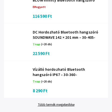
BLOW Infinity Bluetooth hangszóró
Elfogyott
116 590 Ft
DC Hordozható Bluetooth hangszóró
SOUNDWAVE 142 × 201 mm – 30-405-
7 nap
(>20 db)
22 590 Ft
Vízálló hordozható Bluetooth
hangszóró IP67 – 30-360-
7 nap
(>20 db)
8 290 Ft
Több termék megjelenítése