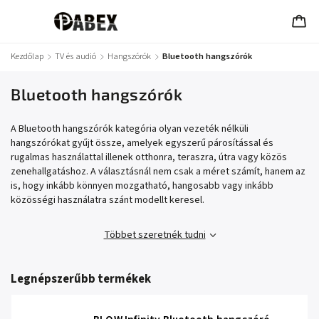
Kezdőlap
/
TV és audió
/
Hangszórók
/
Bluetooth hangszórók
Bluetooth hangszórók
A Bluetooth hangszórók kategória olyan vezeték nélküli
hangszórókat gyűjt össze, amelyek egyszerű párosítással és
rugalmas használattal illenek otthonra, teraszra, útra vagy közös
zenehallgatáshoz. A választásnál nem csak a méret számít, hanem az
is, hogy inkább könnyen mozgatható, hangosabb vagy inkább
közösségi használatra szánt modellt keresel.
Többet szeretnék tudni
Legnépszerűbb termékek