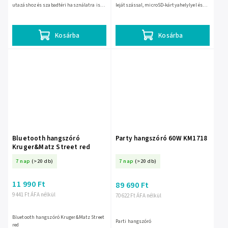
utazáshoz és szabadtéri használatra is
lejátszással, microSD-kártyahelylyel és
alkalmas. Kompakt kialakítása könnyű
AUX bemenettel. Kompakt, 185 × 85 × 80
hordozhatóságot ad,...
mm-es kivitelben, 2 × 10 W...
Kosárba
Kosárba
Bluetooth hangszóró
Party hangszóró 60W KM1718
Kruger&Matz Street red
7 nap
(>20 db)
7 nap
(>20 db)
11 990 Ft
89 690 Ft
9 441 Ft ÁFA nélkül
70 622 Ft ÁFA nélkül
Bluetooth hangszóró Kruger&Matz Street
Parti hangszóró
red