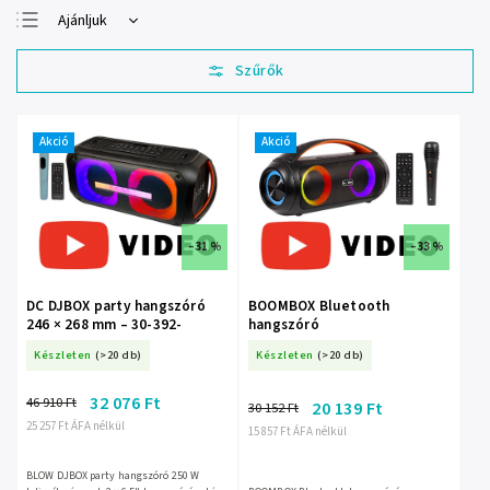
Ajánljuk
Legolcsóbb elöl
Legdrágább
Legnépszerűbb
termékek
Akció
Akció
ABC szerint
–31 %
–33 %
DC DJBOX party hangszóró
BOOMBOX Bluetooth
246 × 268 mm – 30-392-
hangszóró
Készleten
(>20 db)
Készleten
(>20 db)
32 076 Ft
46 910 Ft
20 139 Ft
30 152 Ft
25 257 Ft ÁFA nélkül
15 857 Ft ÁFA nélkül
BLOW DJBOX party hangszóró 250 W