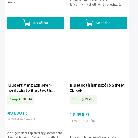
mikrofonnal, 10 W kimeneti
fekete
teljesítménnyel, otthoni énekléshez és
kisebb közös programokhoz. USB-C-n
tölthető, TF-kártyát és 3,5 mm-es AUX...
Kosárba
Kosárba
Krüger&Matz Explorer+
Bluetooth hangszóró Street
hordozható Bluetooth
XL kék
hangszóró L-KM0553
7 nap
(>20 db)
7 nap
(>20 db)
49 890 Ft
18 490 Ft
39 283 Ft ÁFA nélkül
14 559 Ft ÁFA nélkül
A Krüger&Matz Explorer+ egy hordozható
Bluetooth hangszóró, amelyet kültéri
Bluetooth hangszóró Street XL kék