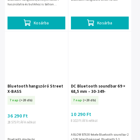
használatra és bulikhoz is bátran
választhatsz. Bluetooth 5.0 kapcsolattal,
IPX7 vízállósággal, akár...
Kosárba
Kosárba
Bluetooth hangszóró Street
DC Bluetooth soundbar 69 ×
X-BASS
68,5 mm – 30-349-
7 nap
(>20 db)
7 nap
(>20 db)
10 290 Ft
36 290 Ft
8 102 Ft ÁFA nélkül
28 575 Ft ÁFA nélkül
A BLOW BT630 fekete Bluetooth soundbar 2
Bluetooth playbackr
× 5 W teljesítménnyel, Bluetooth 5.3