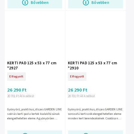
Bővebben
Bővebben
KERTI PAD 125 x 53 x 77 cm
KERTI PAD 125 x 53 x 77 cm
*2927
*2910
Elfogyott
Elfogyott
26 290 Ft
26 290 Ft
20 701 Ft ÁFA nélkül
20 701 Ft ÁFA nélkül
Gyönyörű, praktikus, díszes GARDEN LINE
Gyönyörű, praktikus, díszes GARDEN LINE
szériás kerti pad a kertek kialakításának
sorozatú kertiszék elengedhetetlen eleme
elengedhetetlen eleme. A gyönyörűen
minden kert berendezésének. Csodásan
díszített, nem standard hátlap eleganciát
díszített, ötletes támla eleganciát és
és stílust...
osztályt kölcsönöz a...