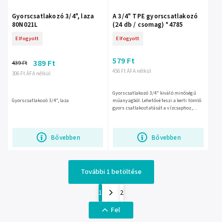
Gyorscsatlakozó 3/4", laza
A 3/4" TPE gyorscsatlakozó
80N021L
(24 db / csomag) *4785
Elfogyott
Elfogyott
579 Ft
389 Ft
439 Ft
456 Ft ÁFA nélkül
306 Ft ÁFA nélkül
Gyorscsatlakozó 3/4" kiváló minőségű
Gyorscsatlakozó 3/4", laza
műanyagból. Lehetővé teszi a kerti tömlő
gyors csatlakoztatását a vízcsaphoz,
permetezőhöz, pisztolyhoz vagy más
berendezéshez. Használat: A...
Bővebben
Bővebben
További 1 betöltése
1
2
Fel