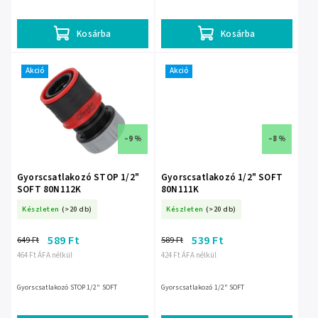
Kosárba
Kosárba
Akció
Akció
–9 %
–8 %
Gyorscsatlakozó STOP 1/2"
Gyorscsatlakozó 1/2" SOFT
SOFT 80N112K
80N111K
Készleten
(>20 db)
Készleten
(>20 db)
589 Ft
539 Ft
649 Ft
589 Ft
464 Ft ÁFA nélkül
424 Ft ÁFA nélkül
Gyorscsatlakozó STOP 1/2" SOFT
Gyorscsatlakozó 1/2" SOFT