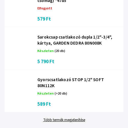
csomag) *4785
Elfogyott
579 Ft
Sarokcsap csatlakozó dupla 1/2"-3/4",
kártya, GARDEN DEDRA 80N008K
Készleten
(20 db)
5 790 Ft
Gyorscsatlakozó STOP 1/2" SOFT
80N112K
Készleten
(>20 db)
589 Ft
Több termék megjelenítése