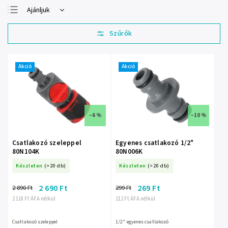
Ajánljuk
Legolcsóbb elöl
Legdrágább
Legnépszerűbb
termékek
Akció
Akció
ABC szerint
–6 %
–10 %
Csatlakozó szeleppel
Egyenes csatlakozó 1/2"
80N104K
80N006K
Készleten
(>20 db)
Készleten
(>20 db)
2 690 Ft
269 Ft
2 890 Ft
299 Ft
2 118 Ft ÁFA nélkül
212 Ft ÁFA nélkül
Csatlakozó szeleppel
1/2" egyenes csatlakozó