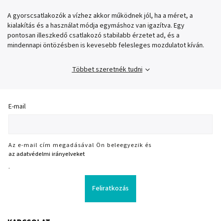
A gyorscsatlakozók a vízhez akkor működnek jól, ha a méret, a
kialakítás és a használat módja egymáshoz van igazítva. Egy
pontosan illeszkedő csatlakozó stabilabb érzetet ad, és a
mindennapi öntözésben is kevesebb felesleges mozdulatot kíván.
Többet szeretnék tudni
E-mail
Az e-mail cím megadásával Ön beleegyezik és
az adatvédelmi irányelveket
.
Feliratkozás