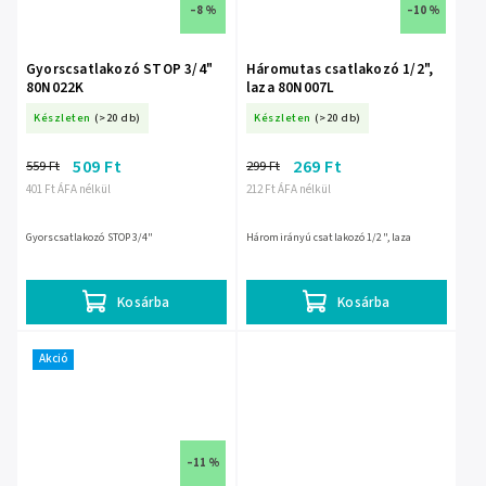
–8 %
–10 %
Gyorscsatlakozó STOP 3/4"
Háromutas csatlakozó 1/2",
80N022K
laza 80N007L
Készleten
(>20 db)
Készleten
(>20 db)
509 Ft
269 Ft
559 Ft
299 Ft
401 Ft ÁFA nélkül
212 Ft ÁFA nélkül
Gyorscsatlakozó STOP 3/4"
Háromirányú csatlakozó 1/2", laza
Kosárba
Kosárba
Akció
–11 %