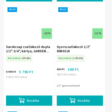
Akció
Akció
–10 %
–11 %
Sarokcsap csatlakozó dupla
Gyorscsatlakozó 1/2"
1/2"-3/4", kártya, GARDEN
80N011K
DEDRA 80N008K
Készleten
(20 db)
Készleten
(>20 db)
389 Ft
439 Ft
5 790 Ft
6 490 Ft
306 Ft ÁFA nélkül
4 559 Ft ÁFA nélkül
1/2" gyorscsatlakozó
Kosárba
Kosárba