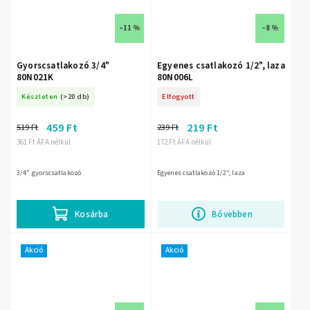
–11 %
–8 %
Gyorscsatlakozó 3/4"
Egyenes csatlakozó 1/2", laza
80N021K
80N006L
Készleten
(>20 db)
Elfogyott
459 Ft
219 Ft
519 Ft
239 Ft
361 Ft ÁFA nélkül
172 Ft ÁFA nélkül
3/4" gyorscsatlakozó
Egyenes csatlakozó 1/2", laza
Kosárba
Bővebben
Akció
Akció