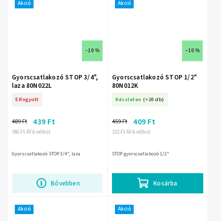
Akció
Akció
–10 %
–10 %
Gyorscsatlakozó STOP 3/4",
Gyorscsatlakozó STOP 1/2"
laza 80N022L
80N012K
Elfogyott
Készleten
(>20 db)
439 Ft
409 Ft
489 Ft
459 Ft
346 Ft ÁFA nélkül
322 Ft ÁFA nélkül
Gyorscsatlakozó STOP 3/4", laza
STOP gyorscsatlakozó 1/2"
Bővebben
Kosárba
Akció
Akció