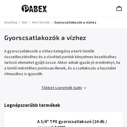
Kezdőlap
/
Kert
/
Kerti tömlők
/
Gyorscsatlakozók a vízhez
Gyorscsatlakozók a vízhez
A gyorscsatlakozók a vízhez kategória a kerti tömlők
összeillesztéséhez és a vízvételi pontok kényelmes kezeléséhez
tartozó elemeket gyűjti össze. Akkor adnak igazán jó eredményt, ha
a tömlő méretéhez pontosan illenek, és a csatlakozás a használat
ritmusához is igazodik.
Többet szeretnék tudni
Legnépszerűbb termékek
A 3/4" TPE gyorscsatlakozó (24 db /