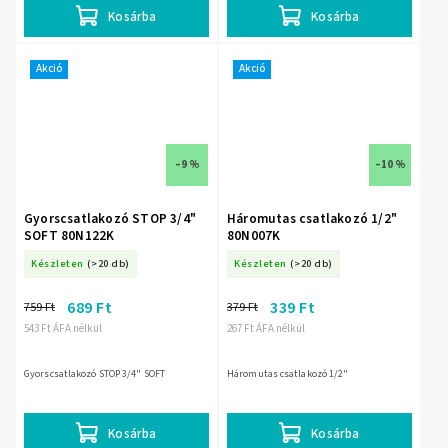
Kosárba
Kosárba
Akció
Akció
–9 %
–10 %
Gyorscsatlakozó STOP 3/4"
Háromutas csatlakozó 1/2"
SOFT 80N122K
80N007K
Készleten
(>20 db)
Készleten
(>20 db)
689 Ft
339 Ft
759 Ft
379 Ft
543 Ft ÁFA nélkül
267 Ft ÁFA nélkül
Gyorscsatlakozó STOP 3/4" SOFT
Háromutas csatlakozó 1/2"
Kosárba
Kosárba