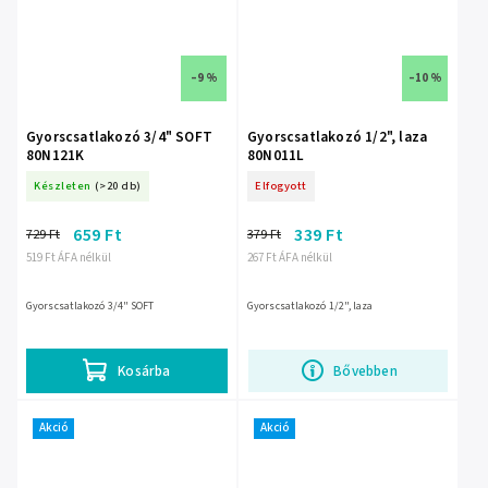
–9 %
–10 %
Gyorscsatlakozó 3/4" SOFT
Gyorscsatlakozó 1/2", laza
80N121K
80N011L
Készleten
(>20 db)
Elfogyott
659 Ft
339 Ft
729 Ft
379 Ft
519 Ft ÁFA nélkül
267 Ft ÁFA nélkül
Gyorscsatlakozó 3/4" SOFT
Gyorscsatlakozó 1/2", laza
Kosárba
Bővebben
Akció
Akció