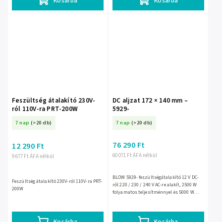
Kosárba
Kosárba
Feszültség átalakító 230V-
DC aljzat 172 × 140 mm –
ról 110V-ra PRT-200W
5929-
7 nap
(>20 db)
7 nap
(>20 db)
76 290 Ft
12 290 Ft
60 071 Ft ÁFA nélkül
9 677 Ft ÁFA nélkül
BLOW 5929- feszültségátalakító 12 V DC-
Feszültség átalakító 230V-ról 110V-ra PRT-
ről 220 / 230 / 240 V AC-re alakít, 2500 W
200W
folyamatos teljesítménnyel és 5000 W
csúcsteljesítménnyel. 172 × 140 mm-es
készülékház, 4 kg...
Kosárba
Kosárba