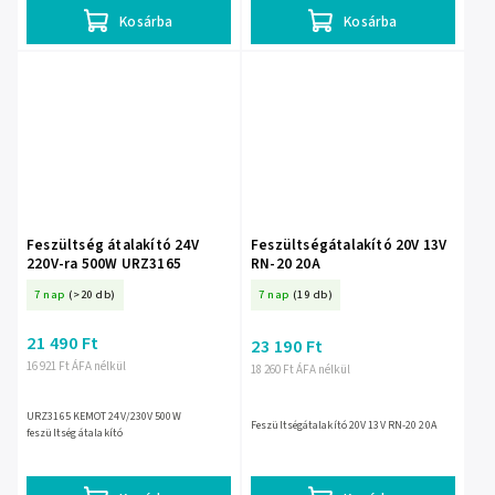
Kosárba
Kosárba
Feszültség átalakító 24V
Feszültségátalakító 20V 13V
220V-ra 500W URZ3165
RN-20 20A
7 nap
(>20 db)
7 nap
(19 db)
21 490 Ft
23 190 Ft
16 921 Ft ÁFA nélkül
18 260 Ft ÁFA nélkül
URZ3165 KEMOT 24V/230V 500W
Feszültségátalakító 20V 13V RN-20 20A
feszültség átalakító