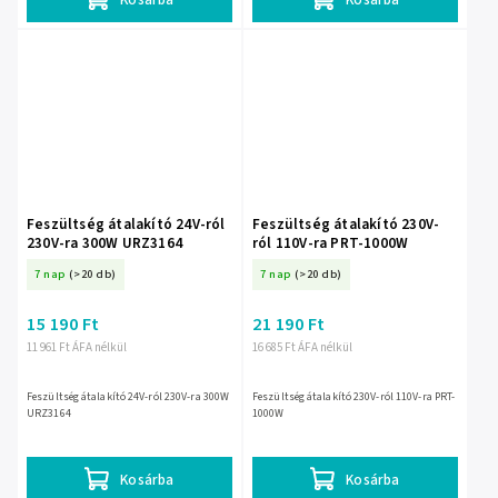
Feszültség átalakító 24V-ról
Feszültség átalakító 230V-
230V-ra 300W URZ3164
ról 110V-ra PRT-1000W
7 nap
(>20 db)
7 nap
(>20 db)
15 190 Ft
21 190 Ft
11 961 Ft ÁFA nélkül
16 685 Ft ÁFA nélkül
Feszültség átalakító 24V-ról 230V-ra 300W
Feszültség átalakító 230V-ról 110V-ra PRT-
URZ3164
1000W
Kosárba
Kosárba