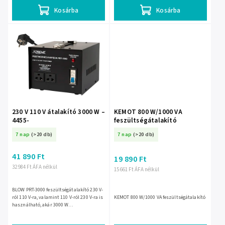
Kosárba
Kosárba
230 V 110 V átalakító 3000 W –
KEMOT 800 W/1000 VA
4455-
feszültségátalakító
7 nap
(>20 db)
7 nap
(>20 db)
41 890 Ft
19 890 Ft
32 984 Ft ÁFA nélkül
15 661 Ft ÁFA nélkül
BLOW PRT-3000 feszültségátalakító 230 V-
ról 110 V-ra, valamint 110 V-ról 230 V-ra is
KEMOT 800 W/1000 VA feszültségátalakító
használható, akár 3000 W
teljesítménnyel. Amerikai vagy japán
szabványú készülékek...