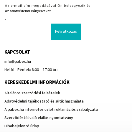
Az e-mail cím megadásával Ön beleegyezik és
az adatvédelmi irányelveket
.
Feliratkozás
KAPCSOLAT
info
@
pabex.hu
Hétfő - Péntek: 8:00 – 17:00 óra
KERESKEDELMI INFORMÁCIÓK
Általános szerződési feltételek
Adatvédelmi tájékoztató és sütik használata
A pabex.hu internetes üzlet reklamációs szabályzata
Szerződéstől való elállás nyomtatvány
Hibabejelentő űrlap