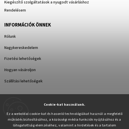
Kiegészítő szolgáltatások a nyugodt vásárláshoz
Rendelésem
INFORMÁCIÓK ÖNNEK
Rólunk
Nagykereskedelem
Fizetési lehetőségek
Hogyan vásároljon
Szállítási lehetőségek
Cookie-kat használunk.
Árukereső.hu
Ez a weboldal cookie-kat és hasonló technológiákat használ a megfelelő
működés biztosításához, a közösségi média funkciók nyújtásához és a
látogatottság elemzéséhez, valamint a hirdetések és a tartalom