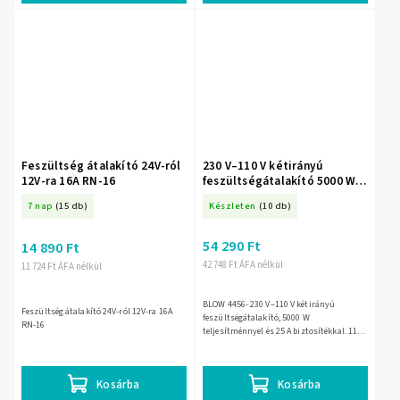
Feszültség átalakító 24V-ról
230 V–110 V kétirányú
12V-ra 16A RN-16
feszültségátalakító 5000 W –
4456-
7 nap
(15 db)
Készleten
(10 db)
54 290 Ft
14 890 Ft
42 748 Ft ÁFA nélkül
11 724 Ft ÁFA nélkül
BLOW 4456- 230 V–110 V kétirányú
Feszültség átalakító 24V-ról 12V-ra 16A
feszültségátalakító, 5000 W
RN-16
teljesítménnyel és 25 A biztosítékkal. 110
V-os amerikai készülékekhez használható,
210 × 320 × 190 mm-es...
Kosárba
Kosárba