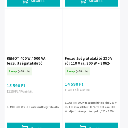
Kosárba
Kosárba
KEMOT 400 W / 500 VA
Feszültség átalakító 230 V
feszültségátalakító
ról 110 V ra, 300 W – 3862-
7 nap
(>20 db)
7 nap
(>20 db)
14 590 Ft
15 590 Ft
11 488 Ft ÁFA nélkül
12 276 Ft ÁFA nélkül
BLOW PRT-300W feszültségátalakító 230 V-
KEMOT 400 W / 500 VA feszültségátalakító
ról 110 V-ra, illetve 110 V-ról 230 V-ra, 300
W teljesítménnyel. Kompakt, 120 × 155 ×
105 mm-es kivitel, 1,5 A biztosítékkal
amerikai...