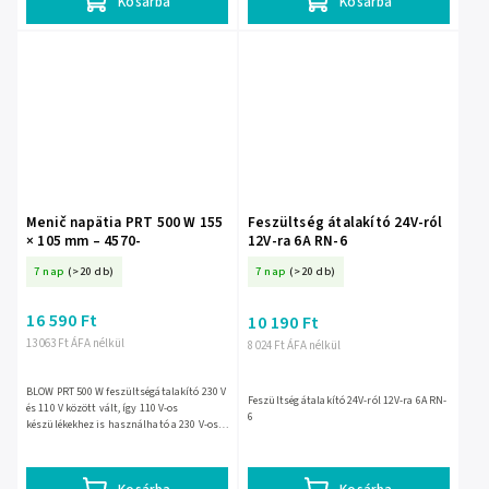
Kosárba
Kosárba
Menič napätia PRT 500 W 155
Feszültség átalakító 24V-ról
× 105 mm – 4570-
12V-ra 6A RN-6
7 nap
(>20 db)
7 nap
(>20 db)
16 590 Ft
10 190 Ft
13 063 Ft ÁFA nélkül
8 024 Ft ÁFA nélkül
BLOW PRT 500 W feszültségátalakító 230 V
Feszültség átalakító 24V-ról 12V-ra 6A RN-
és 110 V között vált, így 110 V-os
6
készülékekhez is használható a 230 V-os
hálózaton. 500 W teljesítményű, kompakt
kivitele 120 × 155 ×...