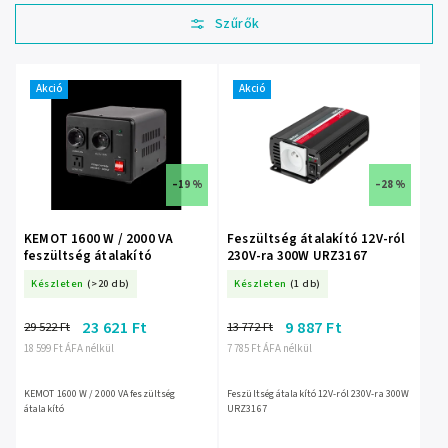
Legolcsóbb elöl
Legdrágább
Legnépszerűbb
termékek
Akció
Akció
ABC szerint
–19 %
–28 %
KEMOT 1600 W / 2000 VA
Feszültség átalakító 12V-ról
feszültség átalakító
230V-ra 300W URZ3167
Készleten
(>20 db)
Készleten
(1 db)
23 621 Ft
9 887 Ft
29 522 Ft
13 772 Ft
18 599 Ft ÁFA nélkül
7 785 Ft ÁFA nélkül
KEMOT 1600 W / 2000 VA feszültség
Feszültség átalakító 12V-ról 230V-ra 300W
átalakító
URZ3167