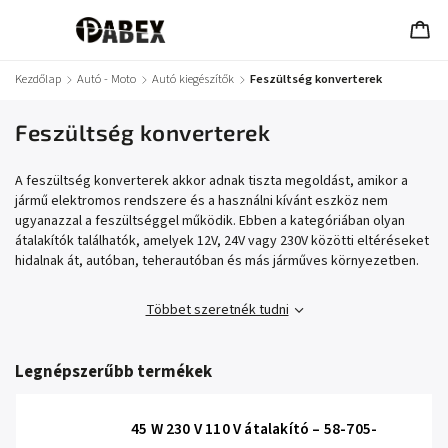
Kezdőlap
/
Autó - Moto
/
Autó kiegészítők
/
Feszültség konverterek
Feszültség konverterek
A feszültség konverterek akkor adnak tiszta megoldást, amikor a
jármű elektromos rendszere és a használni kívánt eszköz nem
ugyanazzal a feszültséggel működik. Ebben a kategóriában olyan
átalakítók találhatók, amelyek 12V, 24V vagy 230V közötti eltéréseket
hidalnak át, autóban, teherautóban és más járműves környezetben.
Többet szeretnék tudni
Legnépszerűbb termékek
45 W 230 V 110 V átalakító – 58-705-