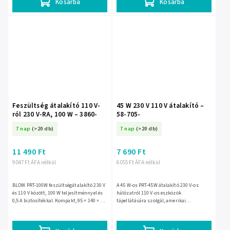
Kosárba
Kosárba
Feszültség átalakító 110 V-
45 W 230 V 110 V átalakító –
ról 230 V-RA, 100 W – 3860-
58-705-
7 nap
(>20 db)
7 nap
(>20 db)
11 490 Ft
7 690 Ft
9 047 Ft ÁFA nélkül
6 055 Ft ÁFA nélkül
BLOW PRT-100W feszültségátalakító 230 V
A 45 W-os PRT-45W átalakító 230 V-os
és 110 V között, 100 W teljesítménnyel és
hálózatról 110 V-os eszközök
0,5 A biztosítékkal. Kompakt, 95 × 140 × 95
tápellátására szolgál, amerikai
mm-es kivitel, két kimenettel a 110 V-os és
csatlakozós készülékekhez. CE
230...
minősítésű, 500 g tömegű, kompakt
kivitelű...