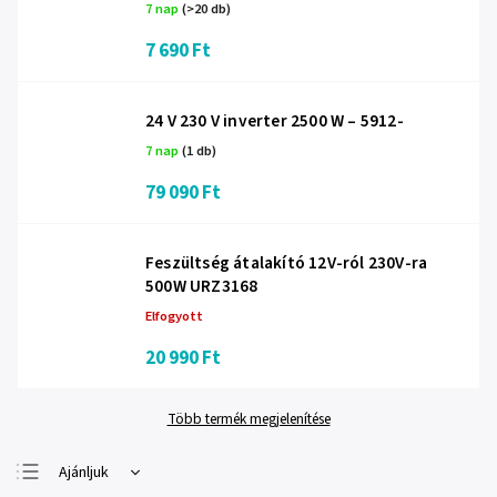
7 nap
(>20 db)
7 690 Ft
24 V 230 V inverter 2500 W – 5912-
7 nap
(1 db)
79 090 Ft
Feszültség átalakító 12V-ról 230V-ra
500W URZ3168
Elfogyott
20 990 Ft
Több termék megjelenítése
Ajánljuk