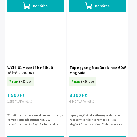
Kosárba
Kosárba
WCH-01 vezeték nélküli
Tápegység MacBook-hoz 60W
töltő – 76-061-
MagSafe 1
7 nap
(>20 db)
7 nap
(>20 db)
1 590 Ft
8 190 Ft
1 252 Ft ÁFA nélkül
6 449 Ft ÁFA nélkül
WCH-01 indukciós vezeték nélküli töltő Qi-
Tápegység60W teljesítmény a MacBook
kompatibilis készülékekhez, 5 W
hatékony töltéséhezKompatibilis a
teljesítménnyel és 5 V/1,5 A bemenettel.
MagSafe 1 csatlakozóvalBiztonságos és
Ultra vékony, 6,9 × 1 cm-es kialakítása
stabil áramellátásEgyszerű és kényelmes
mellett túlmelegedés...
használat