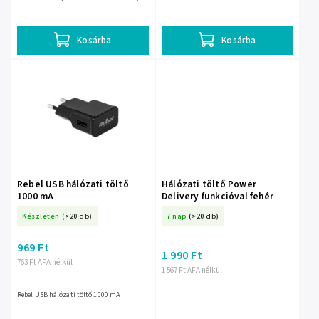
Egyetlen helyen töltheted vele az Apple
eszközeidet kábelek...
Kosárba
Kosárba
Rebel USB hálózati töltő
Hálózati töltő Power
1000 mA
Delivery funkcióval fehér
Készleten
(>20 db)
7 nap
(>20 db)
969 Ft
1 990 Ft
763 Ft ÁFA nélkül
1 567 Ft ÁFA nélkül
Rebel USB hálózati töltő 1000 mA