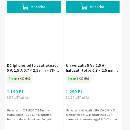
Kosárba
Kosárba
DC Iphone töltő csatlakozó,
Univerzális 5 V / 1,5 A
5 V, 1,5 A 0,7 × 2,5 mm – 78-
hálózati töltő 0,7 × 2,5 mm
473-
csatlakozóval – 78-474-
7 nap
(>20 db)
7 nap
(>20 db)
1 190 Ft
1 290 Ft
937 Ft ÁFA nélkül
1 016 Ft ÁFA nélkül
Univerzális DC töltő 0,7/2,5 mm-es
Univerzális hálózati töltő 100–240 V AC
csatlakozóval, 5 V / 1,5 A kimenettel
bemenettel, 5 V DC kimenettel és 1,5 A
kompatibilis eszközökhöz. Kompakt
maximális áramerősséggel. 0,7 × 2,5 mm-
kivitele otthoni használatra és utazáshoz
es csatlakozója kompatibilis
is kényelmes, egyszerűen...
készülékekhez készült, kompakt...