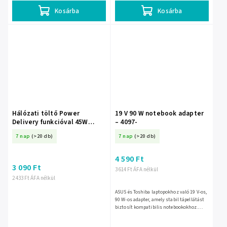
Kosárba
Kosárba
Hálózati töltő Power
19 V 90 W notebook adapter
Delivery funkcióval 45W
– 4097-
fehér
7 nap
(>20 db)
7 nap
(>20 db)
4 590 Ft
3 090 Ft
3 614 Ft ÁFA nélkül
2 433 Ft ÁFA nélkül
ASUS és Toshiba laptopokhoz való 19 V-os,
90 W-os adapter, amely stabil tápellátást
biztosít kompatibilis notebookokhoz.
Kompakt kivitele miatt otthon, irodában
vagy útközben is...