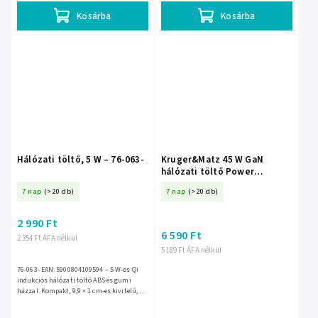
Kosárba
Kosárba
Hálózati töltő, 5 W – 76-063-
Kruger&Matz 45 W GaN
hálózati töltő Power
Delivery és Quick Charge
7 nap
(>20 db)
7 nap
(>20 db)
funkcióval
2 990 Ft
6 590 Ft
2 354 Ft ÁFA nélkül
5 189 Ft ÁFA nélkül
76-063- EAN: 5900804109594 – 5 W-os Qi
indukciós hálózati töltő ABS és gumi
házzal. Kompakt, 9,9 × 1 cm-es kivitelű, 55
g tömegű töltő 5 V bemenettel, vezeték
nélküli, kényelmes...