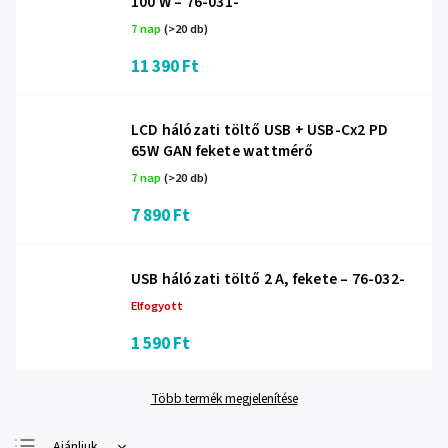
100 W – 76-031-
7 nap
(>20 db)
11 390 Ft
LCD hálózati töltő USB + USB-Cx2 PD
65W GAN fekete wattmérő
7 nap
(>20 db)
7 890 Ft
USB hálózati töltő 2 A, fekete – 76-032-
Elfogyott
1 590 Ft
Több termék megjelenítése
Ajánljuk