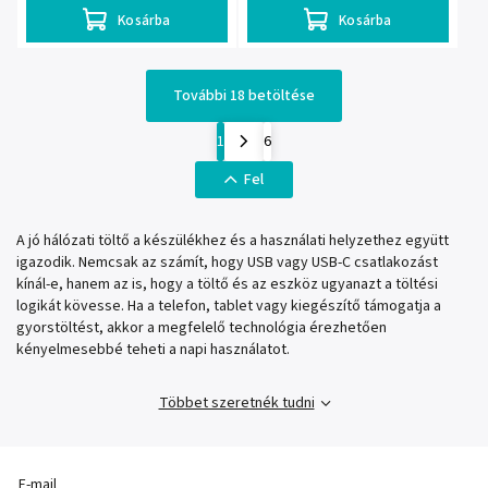
Kosárba
Kosárba
További 18 betöltése
1
6
Fel
A jó hálózati töltő a készülékhez és a használati helyzethez együtt
igazodik. Nemcsak az számít, hogy USB vagy USB-C csatlakozást
kínál-e, hanem az is, hogy a töltő és az eszköz ugyanazt a töltési
logikát kövesse. Ha a telefon, tablet vagy kiegészítő támogatja a
gyorstöltést, akkor a megfelelő technológia érezhetően
kényelmesebbé teheti a napi használatot.
Többet szeretnék tudni
E-mail