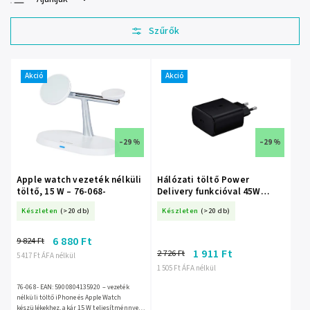
Legolcsóbb elöl
Legdrágább
Legnépszerűbb
termékek
Akció
Akció
ABC szerint
–29 %
–29 %
Apple watch vezeték nélküli
Hálózati töltő Power
töltő, 15 W – 76-068-
Delivery funkcióval 45W
fekete
Készleten
(>20 db)
Készleten
(>20 db)
6 880 Ft
9 824 Ft
1 911 Ft
2 726 Ft
5 417 Ft ÁFA nélkül
1 505 Ft ÁFA nélkül
76-068- EAN: 5900804135920 – vezeték
nélküli töltő iPhone és Apple Watch
készülékekhez, akár 15 W teljesítménnyel.