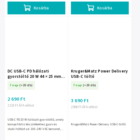
Kosárba
Kosárba
DC USB-C PD hálózati
Kruger&Matz Power Delivery
gyorstöltő 20 W 44 × 25 mm –
USB-C töltő
76-009-
7 nap
(>20 db)
7 nap
(>20 db)
2 690 Ft
3 690 Ft
2 118 Ft ÁFA nélkül
2 906 Ft ÁFA nélkül
USB-C PD 20 W hálózati gyorstöltő, amely
kompatibilis készülékekhez gyors és
Kruger&Matz Power Delivery USB-C töltő
stabil töltést ad. 100–240 V AC bemenet,
USB-C kimenet, 5 V / 3 A, 9 V / 2,22 A, 12 V /
1,67 A; a...