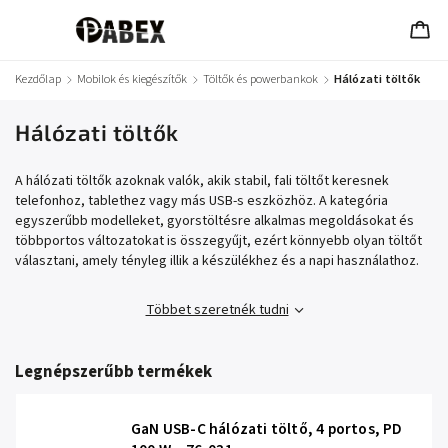
Kezdőlap
/
Mobilok és kiegészítők
/
Töltők és powerbankok
/
Hálózati töltők
Hálózati töltők
A hálózati töltők azoknak valók, akik stabil, fali töltőt keresnek
telefonhoz, tablethez vagy más USB-s eszközhöz. A kategória
egyszerűbb modelleket, gyorstöltésre alkalmas megoldásokat és
többportos változatokat is összegyűjt, ezért könnyebb olyan töltőt
választani, amely tényleg illik a készülékhez és a napi használathoz.
Többet szeretnék tudni
Legnépszerűbb termékek
GaN USB-C hálózati töltő, 4 portos, PD