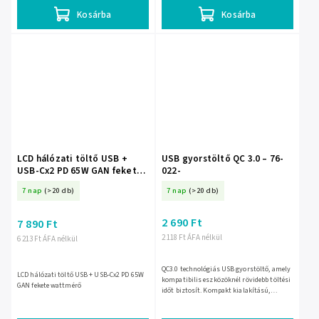
Kosárba
Kosárba
LCD hálózati töltő USB +
USB gyorstöltő QC 3.0 – 76-
USB-Cx2 PD 65W GAN fekete
022-
wattmérő
7 nap
(>20 db)
7 nap
(>20 db)
2 690 Ft
7 890 Ft
2 118 Ft ÁFA nélkül
6 213 Ft ÁFA nélkül
QC3.0 technológiás USB gyorstöltő, amely
LCD hálózati töltő USB + USB-Cx2 PD 65W
kompatibilis eszközöknél rövidebb töltési
GAN fekete wattmérő
időt biztosít. Kompakt kialakítású,
univerzális USB-porttal és túlterhelés,
illetve...