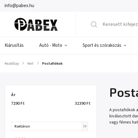
info@pabex.hu
Kiárusítás
Autó - Moto
Sport és szórakozás
Kezdőlap
/
Kert
/
Postafiókok
Post
Ár
7290
Ft
32390
Ft
A postafiókok a
kiválasztott da
vagy fémes hat
Raktáron
19