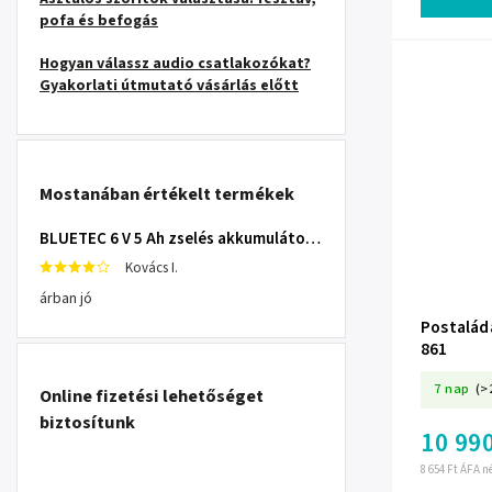
pofa és befogás
Hogyan válassz audio csatlakozókat?
Gyakorlati útmutató vásárlás előtt
Mostanában értékelt termékek
BLUETEC 6 V 5 Ah zselés akkumulátor – 82-402-
Kovács I.
árban jó
Postalád
861
7 nap
(>
Online fizetési lehetőséget
biztosítunk
10 990
8 654 Ft ÁFA n