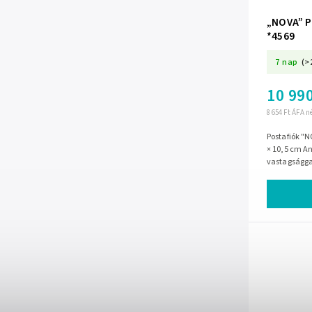
„NOVA” P
*4569
7 nap
(>
10 990
8 654 Ft ÁFA n
Postafiók "N
× 10,5 cm A
vastagsággal