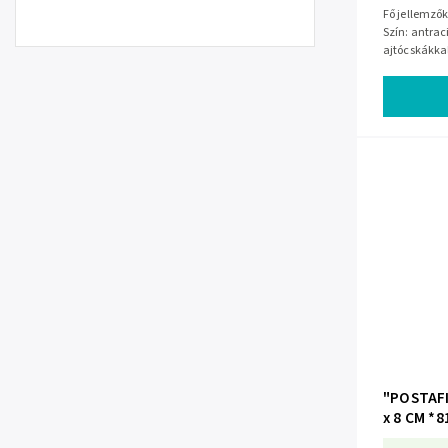
Fő jellemzők Anyag: porfestett horganyzott ac
Szín: antraci
ajtócskákka
Újságtartó A 
"POSTAFI
x 8 CM *8