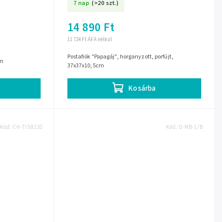
7 nap
(>20 szt.)
14 890 Ft
11 724 Ft ÁFA nélkül
Postafiók "Papagáj", horganyzott, porfújt,
cm
37x37x10,5cm
Kosárba
Kód:
CH-TIS8220
Kód:
O-MB-1/B