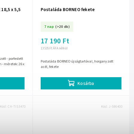
18,5 x 5,5
Postaláda BORNEO fekete
7 nap
(>20 db)
17 190 Ft
13 535 Ft ÁFA nélkül
ott - porfestett
Postaláda BORNEO újságtartóval, horganyzott
 - méretek: 26 x
acél, fekete
Kosárba
Kód:
CH-TIS3470
Kód:
J-586400