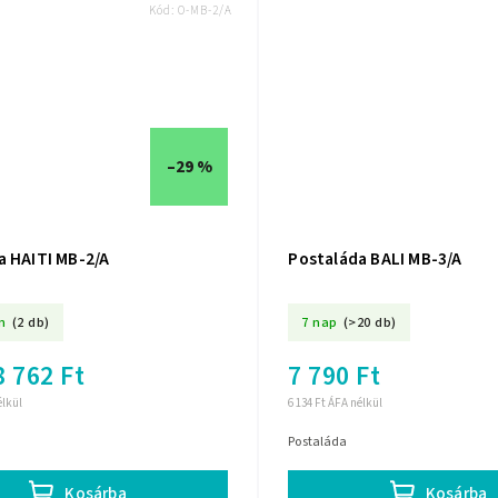
Kód:
O-MB-2/A
–29 %
a HAITI MB-2/A
Postaláda BALI MB-3/A
n
(2 db)
7 nap
(>20 db)
8 762 Ft
7 790 Ft
élkül
6 134 Ft ÁFA nélkül
Postaláda
Kosárba
Kosárba