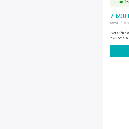
7 nap
(>
7 690 
6 055 Ft ÁFA n
Postafiók "DO
2 kulccsal a 