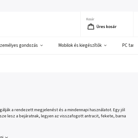
Kosár
Üres kosár
zemélyes gondozás
Mobilok és kiegészítők
PC tart
gálják a rendezett megjelenést és a mindennapi használatot. Egy jól
ze lesz a bejáratnak, legyen az visszafogott antracit, fekete, barna
ni