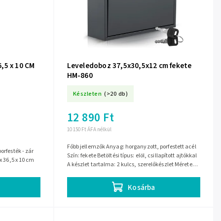
,5 x 10 CM
Leveledoboz 37,5x30,5x12 cm fekete
HM-860
Készleten
(>20 db)
12 890 Ft
10 150 Ft ÁFA nélkül
Főbb jellemzők Anyag: horganyzott, porfestett acél
orfesték - zár
Szín: fekete Betöltési típus: elöl, csillapított ajtókkal
 x 36,5 x 10 cm
A készlet tartalma: 2 kulcs, szerelőkészlet Méretek:
37,5 x 30 x 12...
Kosárba