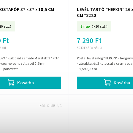
OSTAFÓK 37 x 37 x 10,5 CM
LEVÉL TARTÓ "HERON" 26 x 
CM *8220
20 szt.)
7 nap
(>20 szt.)
 Ft
7 290 Ft
élkül
5 740 Ft ÁFA nélkül
OVA" Kulccsal zárható Méretek: 37 × 37
Postai levélzálog "HERON" - horganyz
nyag: horganyzott acél 0,6 mm
- zárakkal és 2 kulccsal a csomagban
, porfestett
18,5 x 5,5 cm
Kosárba
Kosárba
Kód:
O-MB-4/G