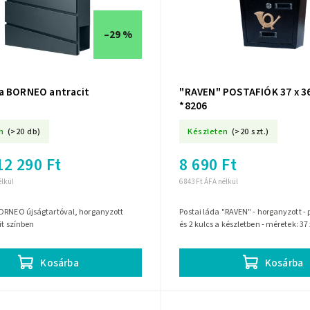
–29 %
a BORNEO antracit
"RAVEN" POSTAFIÓK 37 x 36
*8206
n
(>20 db)
Készleten
(>20 szt.)
12 290 Ft
8 690 Ft
élkül
6 843 Ft ÁFA nélkül
ORNEO újságtartóval, horganyzott
Postai láda "RAVEN" - horganyzott - p
it színben
és 2 kulcs a készletben - méretek: 37
Kosárba
Kosárba