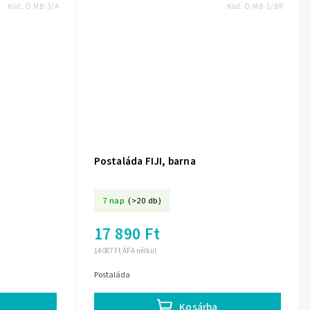
Kód:
O-MB-3/A
Kód:
O-MB-5/BR
Postaláda FIJI, barna
7 nap
(>20 db)
17 890 Ft
14 087 Ft ÁFA nélkül
Postaláda
Kosárba