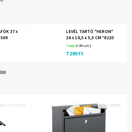
FÓK 37 x
LEVÉL TARTÓ "HERON"
4569
26 x 18,5 x 5,5 CM *8220
7 nap
(>20 szt.)
7 290 Ft
tése
Kód:
CH-TIS8206
Kód:
J-586000