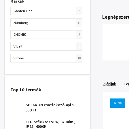
Márkák
Garden Line
7
Legnépszer
Humberg
5
CHOMIK
2
Vibell
1
Virone
10
Ajánljuk
Le
Top 10 termék
Akció
SPEAKON csatlakozó 4pin
559 Ft
LED reflektor 50W, 3700lm,
IP65, 4000K