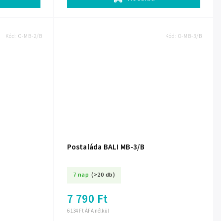
Kód:
O-MB-2/B
Kód:
O-MB-3/B
Postaláda BALI MB-3/B
7 nap
(>20 db)
7 790 Ft
6 134 Ft ÁFA nélkül