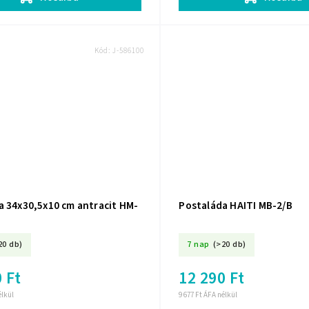
Kód:
J-586100
a 34x30,5x10 cm antracit HM-
Postaláda HAITI MB-2/B
20 db)
7 nap
(>20 db)
 Ft
12 290 Ft
élkül
9 677 Ft ÁFA nélkül