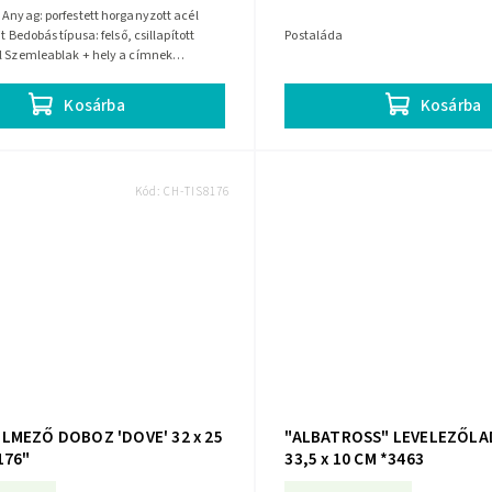
él
t Bedobás típusa: felső, csillapított
Postaláda
l Szemleablak + hely a címnek
készlet tartalma: 2...
Kosárba
Kosárba
Kód:
CH-TIS8176
LMEZŐ DOBOZ 'DOVE' 32 x 25
"ALBATROSS" LEVELEZŐLAD
176"
33,5 x 10 CM *3463