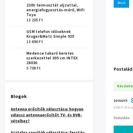
Akció
230V termosztát aljzattal,
energiafogyasztás-mérő, WiFi
Tuya
13 205 Ft
GSM telefon időseknek
Kruger&Matz Simple 929
13 690 Ft
Medence takaró keretes
szerkezettel 305 cm INTEX
28030
5 708 Ft
Postalád
Készlete
Blogok
12 512 Ft
6 899 Ft ÁFA n
Antenna erősítők választása: hogyan
válassz antennaerősítőt TV- és DVB-
Postaláda
vételhez?
Asztalos szorítók választása: fesztáv,