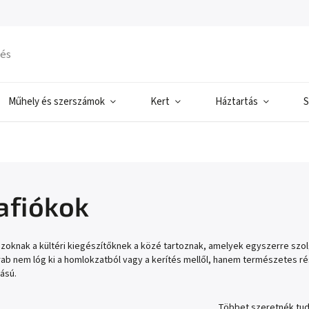
Műhely és szerszámok
Kert
Háztartás
S
afiókok
zoknak a kültéri kiegészítőknek a közé tartoznak, amelyek egyszerre szol
rab nem lóg ki a homlokzatból vagy a kerítés mellől, hanem természetes rés
ású.
Többet szeretnék tud