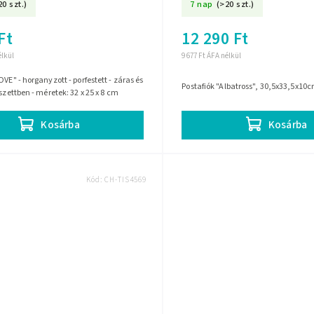
20 szt.)
7 nap
(>20 szt.)
Ft
12 290 Ft
élkül
9 677 Ft ÁFA nélkül
VE" - horganyzott - porfestett - záras és
Postafiók "Albatross", 30,5x33,5x10
szettben - méretek: 32 x 25 x 8 cm
Kosárba
Kosárba
Kód:
CH-TIS4569