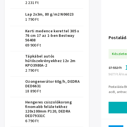
2 231 Ft
Lap 2x3m, 80 g/m2 N06023
1 790 Ft
Kerti medence kerettel 305 x
76 cm 17 az 1-ben Bestway
Postalád
56408
69 900 Ft
Készlete
Tápkábel autós
hűtőszekrényekhez 12v 2m
KPO3980A-2
17 552 Ft
2 790 Ft
9 677 Ft ÁFA n
Ozongenerátor 60g/h, DEDRA
DED6631
Postaláda B
18 890 Ft
acél, antrac
Hengeres csiszolókorong
finomabb felületekhez
120x100mm P120, DEDRA
DED79331C
6 790 Ft