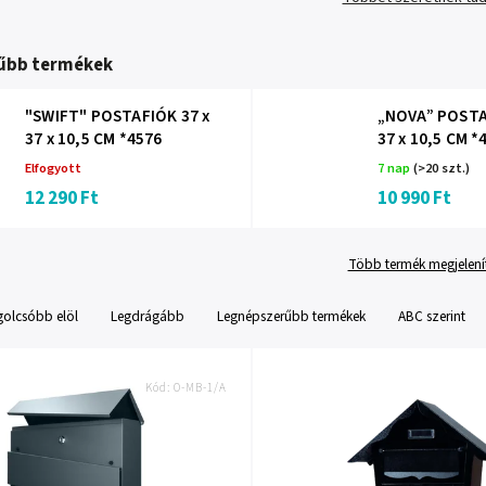
űbb termékek
"SWIFT" POSTAFIÓK 37 x
„NOVA” POSTA
37 x 10,5 CM *4576
37 x 10,5 CM *
Elfogyott
7 nap
(>20 szt.)
12 290 Ft
10 990 Ft
Több termék megjelení
golcsóbb elöl
Legdrágább
Legnépszerűbb termékek
ABC szerint
Kód:
O-MB-1/A