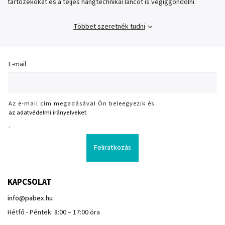
tartozékokat és a teljes hangtechnikai láncot is végiggondolni.
Többet szeretnék tudni
E-mail
Az e-mail cím megadásával Ön beleegyezik és
az adatvédelmi irányelveket
.
Feliratkozás
KAPCSOLAT
info
@
pabex.hu
Hétfő - Péntek: 8:00 – 17:00 óra