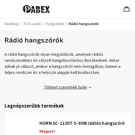
Kezdőlap
/
TV és audió
/
Hangszórók
/
Rádió hangszórók
Rádió hangszórók
A rádió hangszórók olyan megoldások, amelyek rádiós
rendszerekhez és célzott hangelosztáshoz illeszkednek. Akkor
adnak jó választ, amikor a hangszórót nem önmagában, hanem a
teljes rendszer és a helyszín alapján kell kiválasztani.
Többet szeretnék tudni
Legnépszerűbb termékek
HORN SC-1130T 5-30W rádiós hangszóró
Elfogyott