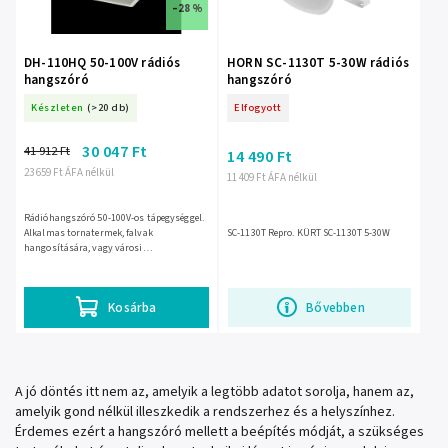
–28 %
DH-110HQ 50-100V rádiós
HORN SC-1130T 5-30W rádiós
hangszóró
hangszóró
Készleten
(>20 db)
Elfogyott
30 047 Ft
41 912 Ft
14 490 Ft
23 659 Ft ÁFA nélkül
11 409 Ft ÁFA nélkül
Rádióhangszóró 50-100V-os tápegységgel.
Alkalmas tornatermek, falvak
SC-1130T Repro. KÜRT SC-1130T 5-30W
hangosítására, vagy városi
hangosbeszélőként is használható.
Kosárba
Bővebben
A jó döntés itt nem az, amelyik a legtöbb adatot sorolja, hanem az,
amelyik gond nélkül illeszkedik a rendszerhez és a helyszínhez.
Érdemes ezért a hangszóró mellett a beépítés módját, a szükséges