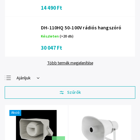
14 490 Ft
DH-110HQ 50-100V rádiós hangszóró
Készleten
(>20 db)
30 047 Ft
Több termék megjelenítése
Ajánljuk
Legolcsóbb elöl
Legdrágább
Legnépszerűbb
termékek
Akció
ABC szerint