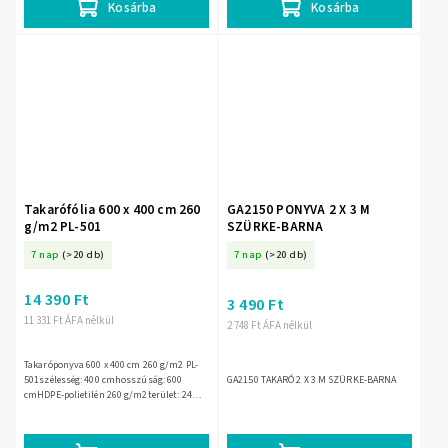
Kosárba
Kosárba
Takarófólia 600 x 400 cm 260
GA2150 PONYVA 2 X 3 M
g/m2 PL-501
SZÜRKE-BARNA
7 nap
(>20 db)
7 nap
(>20 db)
14 390 Ft
3 490 Ft
11 331 Ft ÁFA nélkül
2 748 Ft ÁFA nélkül
Takaróponyva 600 x 400 cm 260 g/m2 PL-
501szélesség: 400 cmhosszúság: 600
GA2150 TAKARÓ 2 X 3 M SZÜRKE-BARNA
cmHDPE-polietilén 260 g/m2terület: 24
m2vízállófagyálló: -20 és 40 Celsius fok...