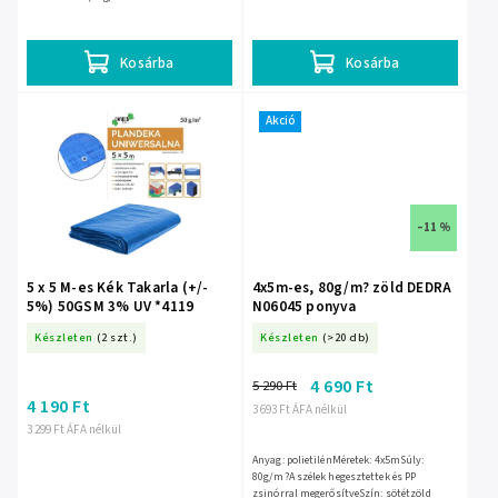
anyagsúlykönnyűvízállóerős és
tartósnem nyeli el az UV-
sugarakatellenáll a változó...
Kosárba
Kosárba
Akció
–11 %
5 x 5 M-es Kék Takarla (+/-
4x5m-es, 80g/m? zöld DEDRA
5%) 50GSM 3% UV *4119
N06045 ponyva
Készleten
(2 szt.)
Készleten
(>20 db)
4 690 Ft
5 290 Ft
4 190 Ft
3 693 Ft ÁFA nélkül
3 299 Ft ÁFA nélkül
Anyag: polietilénMéretek: 4x5mSúly:
80g/m?A szélek hegesztettek és PP
zsinórral megerősítveSzín: sötétzöld