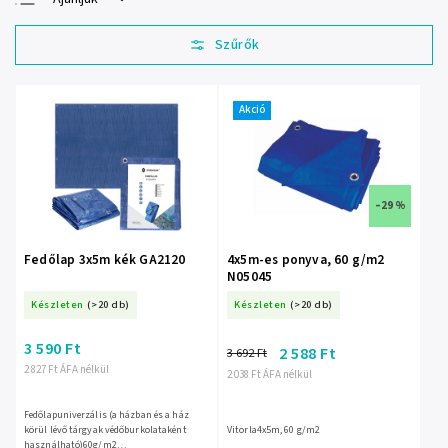
Legolcsóbb elöl
Legdrágább
Legnépszerűbb
termékek
Akció
ABC szerint
–29 %
Fedőlap 3x5m kék GA2120
4x5m-es ponyva, 60 g/m2
N05045
Készleten
(>20 db)
Készleten
(>20 db)
3 590 Ft
2 588 Ft
3 692 Ft
2 827 Ft ÁFA nélkül
2 038 Ft ÁFA nélkül
Fedőlapuniverzális (a házban és a ház
körül lévő tárgyak védőburkolataként
Vitorla4x5m, 60 g/m2
használható)60g/m2