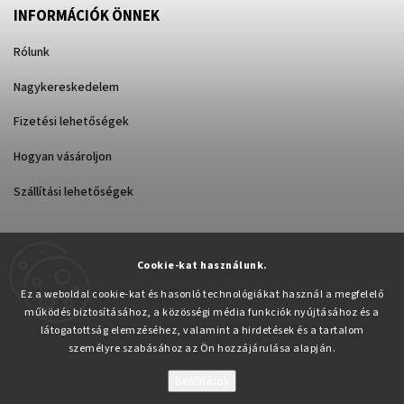
INFORMÁCIÓK ÖNNEK
Rólunk
Nagykereskedelem
Fizetési lehetőségek
Hogyan vásároljon
Szállítási lehetőségek
Cookie-kat használunk.
Árukereső.hu
Ez a weboldal cookie-kat és hasonló technológiákat használ a megfelelő
működés biztosításához, a közösségi média funkciók nyújtásához és a
látogatottság elemzéséhez, valamint a hirdetések és a tartalom
személyre szabásához az Ön hozzájárulása alapján.
Beállítások
Copyright 2026
Pabex.hu
. Minden jog fenntartva.