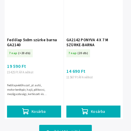
Fedőlap 5x8m szürke barna
GA2142 PONYVA 4 X 7 M
GA2140
SZÜRKE-BARNA
7 nap
(>20 db)
7 nap
(20 db)
19 590 Ft
14 690 Ft
15 425 Ft ÁFA nélkül
11 567 Ft ÁFA nélkül
Fedőlapvédőhuzat, pl. autó,
motorkerékpár, hajó, pótkocsi,
mezőgazdasági, kertészeti és
gyümölcsészeti gépekheztűzifa takarása
télenépítőanyagok rögzítésefészerek,
bútorok vagy...
Kosárba
Kosárba