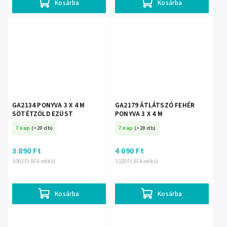
Kosárba
Kosárba
GA2134 PONYVA 3 X 4 M
GA2179 ÁTLÁTSZÓ FEHÉR
SÖTÉTZÖLD EZÜST
PONYVA 3 X 4 M
7 nap
(>20 db)
7 nap
(>20 db)
3 890 Ft
4 090 Ft
3 063 Ft ÁFA nélkül
3 220 Ft ÁFA nélkül
Kosárba
Kosárba