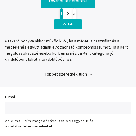
További 18 betöltése
1
5
Fel
A takaró ponyva akkor működik jól, ha a méret, a használat és a
megjelenés együtt adnak elfogadható kompromisszumot. Ha a kerti
megoldásokat szélesebb körben is nézi, a Kert kategória jó
kiindulópont lehet a továbblépéshez.
Többet szeretnék tudni
E-mail
Az e-mail cím megadásával Ön beleegyezik és
az adatvédelmi irányelveket
.