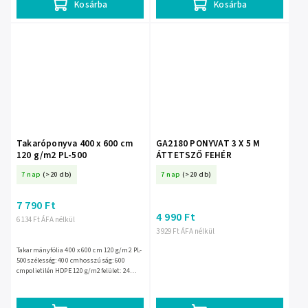
Kosárba
Kosárba
Takaróponyva 400 x 600 cm
GA2180 PONYVAT 3 X 5 M
120 g/m2 PL-500
ÁTTETSZŐ FEHÉR
7 nap
(>20 db)
7 nap
(>20 db)
7 790 Ft
4 990 Ft
6 134 Ft ÁFA nélkül
3 929 Ft ÁFA nélkül
Takarmányfólia 400 x 600 cm 120 g/m2 PL-
500szélesség: 400 cmhosszúság: 600
cmpolietilén HDPE 120 g/m2felület: 24
m2vízállófagyálló: -20 és 40 Celsius...