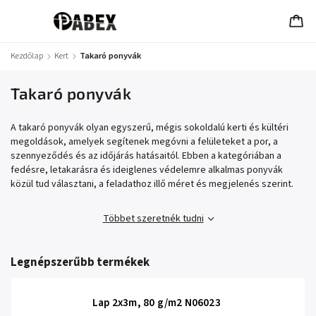
Kezdőlap
/
Kert
/
Takaró ponyvák
Takaró ponyvák
A takaró ponyvák olyan egyszerű, mégis sokoldalú kerti és kültéri
megoldások, amelyek segítenek megóvni a felületeket a por, a
szennyeződés és az időjárás hatásaitól. Ebben a kategóriában a
fedésre, letakarásra és ideiglenes védelemre alkalmas ponyvák
közül tud választani, a feladathoz illő méret és megjelenés szerint.
Többet szeretnék tudni
Legnépszerűbb termékek
Lap 2x3m, 80 g/m2 N06023