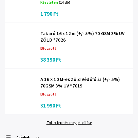
Készleten
(14 db)
1 790 Ft
Takaró 16 x 12 m (+/- 5%) 70 GSM 3% UV
ZÖLD *7026
Elfogyott
38 390 Ft
A 16 X 10 M-es Zöld Védőfólia (+/- 5%)
70GSM 3% UV *7019
Elfogyott
31 990 Ft
Több termék megjelenítése
Ajánljuk