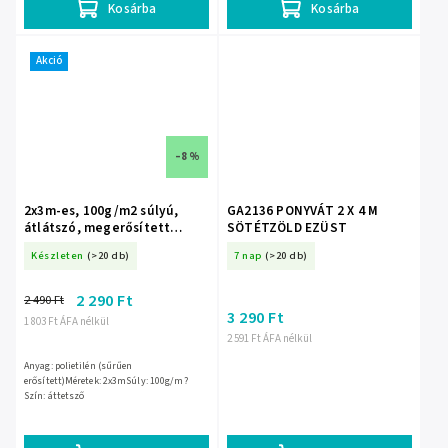
Kosárba
Kosárba
Akció
–8 %
2x3m-es, 100g/m2 súlyú,
GA2136 PONYVÁT 2 X 4 M
átlátszó, megerősített
SÖTÉTZÖLD EZÜST
DEDRA N09023 ponyva
Készleten
(>20 db)
7 nap
(>20 db)
2 290 Ft
2 490 Ft
3 290 Ft
1 803 Ft ÁFA nélkül
2 591 Ft ÁFA nélkül
Anyag: polietilén (sűrűen
erősített)Méretek: 2x3mSúly: 100g/m?
Szín: áttetsző