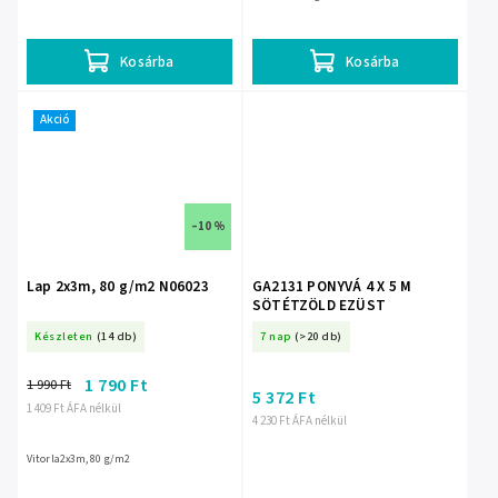
Kosárba
Kosárba
Akció
–10 %
Lap 2x3m, 80 g/m2 N06023
GA2131 PONYVÁ 4 X 5 M
SÖTÉTZÖLD EZÜST
Készleten
(14 db)
7 nap
(>20 db)
1 790 Ft
1 990 Ft
5 372 Ft
1 409 Ft ÁFA nélkül
4 230 Ft ÁFA nélkül
Vitorla2x3m, 80 g/m2