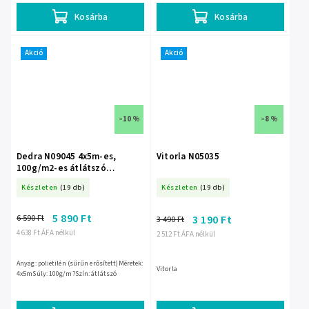
Kosárba
Kosárba
Akció
Akció
–10 %
–8 %
Dedra N09045 4x5m-es,
Vitorla N05035
100g/m2-es átlátszó
erősített ponyva
Készleten
(19 db)
Készleten
(19 db)
5 890 Ft
6 590 Ft
3 190 Ft
3 490 Ft
4 638 Ft ÁFA nélkül
2 512 Ft ÁFA nélkül
Anyag: polietilén (sűrűn erősített)Méretek:
Vitorla
4x5mSúly: 100g/m?Szín: átlátszó