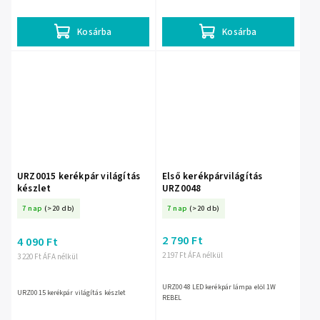
rendelkezik. Praktikus hátsó
akkumulátor hosszú működést biztosít,
kerékpárlámpa, amely jobb...
az alumínium ház pedig vízálló
kivitelben...
Kosárba
Kosárba
URZ0015 kerékpár világítás
Első kerékpárvilágítás
készlet
URZ0048
7 nap
(>20 db)
7 nap
(>20 db)
2 790 Ft
4 090 Ft
2 197 Ft ÁFA nélkül
3 220 Ft ÁFA nélkül
URZ0048 LED kerékpár lámpa elöl 1W
URZ0015 kerékpár világítás készlet
REBEL