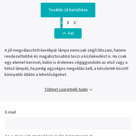
További 18 betöltése
1
3
Fel
A jól megválasztott kerékpár lámpa nemcsak segít látszani, hanem
rendezettebbé és magabiztosabbá teszi a közlekedést is. Ha csak
egy elemet keresel, külön is érdemes végiggondolni az első vagy a
hátsó lámpát, ha pedig egységes megoldás kell, a készletek között
könnyebb átlátni a lehetőségeket.
Többet szeretnék tudni
E-mail
Az e-mail cím megadásával Ön beleegyezik és