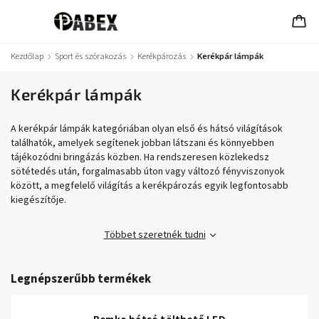
Kezdőlap
/
Sport és szórakozás
/
Kerékpározás
/
Kerékpár lámpák
Kerékpár lámpák
A kerékpár lámpák kategóriában olyan első és hátsó világítások
találhatók, amelyek segítenek jobban látszani és könnyebben
tájékozódni bringázás közben. Ha rendszeresen közlekedsz
sötétedés után, forgalmasabb úton vagy változó fényviszonyok
között, a megfelelő világítás a kerékpározás egyik legfontosabb
kiegészítője.
Többet szeretnék tudni
Legnépszerűbb termékek