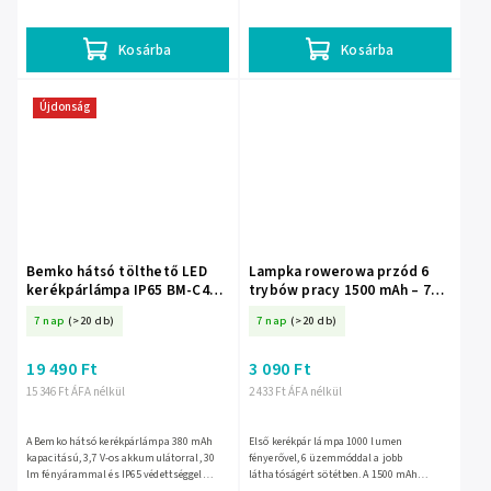
közlekedést biztosít sötétben és rosszabb
látási viszonyok között is. USB-C...
Kosárba
Kosárba
Újdonság
Bemko hátsó tölthető LED
Lampka rowerowa przód 6
kerékpárlámpa IP65 BM-C49-
trybów pracy 1500 mAh – 71-
LTB02
164-
7 nap
(>20 db)
7 nap
(>20 db)
19 490 Ft
3 090 Ft
15 346 Ft ÁFA nélkül
2 433 Ft ÁFA nélkül
A Bemko hátsó kerékpárlámpa 380 mAh
Első kerékpár lámpa 1000 lumen
kapacitású, 3,7 V-os akkumulátorral, 30
fényerővel, 6 üzemmóddal a jobb
lm fényárammal és IP65 védettséggel
láthatóságért sötétben. A 1500 mAh