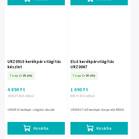
URZ0910 kerékpár világítás
Első kerékpárvilágítás
készlet
URZ0067
7 nap
(>20 db)
7 nap
(>20 db)
4 890 Ft
1 090 Ft
3 850 Ft ÁFA nélkül
858 Ft ÁFA nélkül
URZ0910 kerékpár világítás készlet
URZ0067 LED kerékpár lámpa elöl REBEL
Kosárba
Kosárba