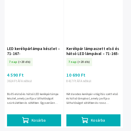
LED kerékpárlámpa készlet –
Kerékpár lámpaszett első és
71-167-
hátsó LED lámpával – 71-165-
7 nap
(>20 db)
7 nap
(>20 db)
4 590 Ft
10 690 Ft
3 614 Ft ÁFA nélkül
8 417 Ft ÁFA nélkül
BL-05 elülső és hátsó LED kerékpárlámpa
Két darabos kerékpár-világítás szett első
készlet, amely javítja a láthatóságot
és hátsó lámpával, amely javítja a
szürkületben és sötétben. Egyszerűen
láthatóságot sötétben és rossz
felszerelhető, USB-n tölthető, több
fényviszonyok között. Egyszerűen
világítási móddal és...
felszerelhető, kompakt kivitelű...
Kosárba
Kosárba