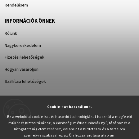
Rendelésem
INFORMÁCIÓK ÖNNEK
Rólunk
Nagykereskedelem
Fizetési lehetőségek
Hogyan vásároljon
Szállítási lehetőségek
Cookie-kat használunk.
Árukereső.hu
Ez a weboldal cookie-kat és hasonló technológiákat használ a megfelelő
működés biztosításához, a közösségi média funkciók nyújtásához és a
látogatottság elemzéséhez, valamint a hirdetések és a tartalom
személyre szabásához az Ön hozzájárulása alapján.