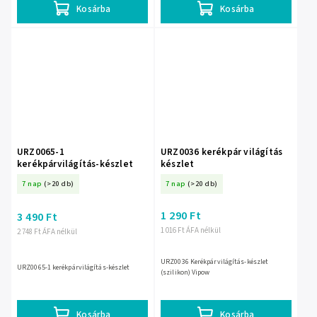
Kosárba
Kosárba
URZ0065-1
URZ0036 kerékpár világítás
kerékpárvilágítás-készlet
készlet
7 nap
(>20 db)
7 nap
(>20 db)
1 290 Ft
3 490 Ft
1 016 Ft ÁFA nélkül
2 748 Ft ÁFA nélkül
URZ0036 Kerékpárvilágítás-készlet
URZ0065-1 kerékpárvilágítás-készlet
(szilikon) Vipow
Kosárba
Kosárba