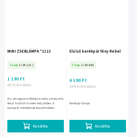
MINI ZSEBLÁMPA *1113
Elülső kerékpár fény Rebel
7 nap
(>20 szt.)
7 nap
(>20 db)
1 190 Ft
6 190 Ft
937 Ft ÁFA nélkül
4 874 Ft ÁFA nélkül
Kis, de nagyon erőteljes eszköz, amely erős
fényt biztosít minden helyzetben. A
Kerékpár lámpa
kompakt méreteknek köszönhetően
zsebben, táskában vagy hátizsákban elfér,
így ideális megoldás...
Kosárba
Kosárba