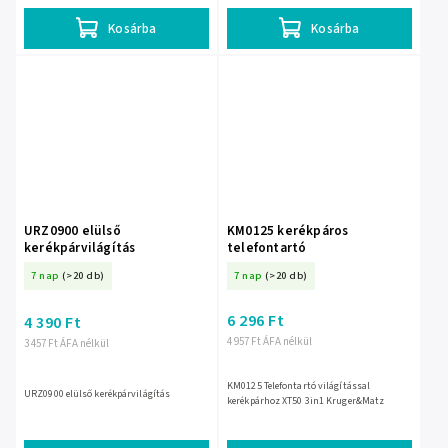
Kosárba
Kosárba
URZ0900 elülső
KM0125 kerékpáros
kerékpárvilágítás
telefontartó
7 nap
(>20 db)
7 nap
(>20 db)
6 296 Ft
4 390 Ft
4 957 Ft ÁFA nélkül
3 457 Ft ÁFA nélkül
KM0125 Telefontartó világítással
URZ0900 elülső kerékpárvilágítás
kerékpárhoz XT50 3in1 Kruger&Matz