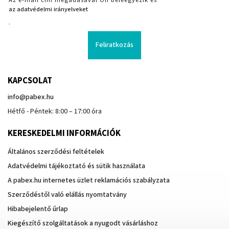
az adatvédelmi irányelveket
.
Feliratkozás
KAPCSOLAT
info
@
pabex.hu
Hétfő - Péntek: 8:00 – 17:00 óra
KERESKEDELMI INFORMÁCIÓK
Általános szerződési feltételek
Adatvédelmi tájékoztató és sütik használata
A pabex.hu internetes üzlet reklamációs szabályzata
Szerződéstől való elállás nyomtatvány
Hibabejelentő űrlap
Kiegészítő szolgáltatások a nyugodt vásárláshoz