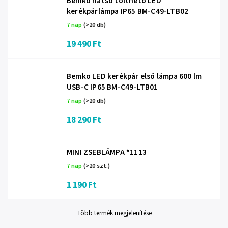
Bemko hátsó tölthető LED
kerékpárlámpa IP65 BM-C49-LTB02
7 nap
(>20 db)
19 490 Ft
Bemko LED kerékpár első lámpa 600 lm
USB-C IP65 BM-C49-LTB01
7 nap
(>20 db)
18 290 Ft
MINI ZSEBLÁMPA *1113
7 nap
(>20 szt.)
1 190 Ft
Több termék megjelenítése