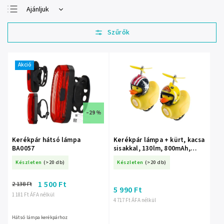
Ajánljuk
Legolcsóbb elöl
Legdrágább
Legnépszerűbb
termékek
Akció
ABC szerint
–29 %
Kerékpár hátsó lámpa
Kerékpár lámpa + kürt, kacsa
BA0057
sisakkal, 130lm, 800mAh,
6000K, 2 dizájn (vegyes)
Készleten
(>20 db)
Készleten
(>20 db)
1 500 Ft
2 138 Ft
5 990 Ft
1 181 Ft ÁFA nélkül
4 717 Ft ÁFA nélkül
Hátsó lámpa kerékpárhoz