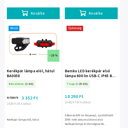
Kosárba
Kosárba
Akció
Újdonság
–29 %
Kerékpár lámpa elöl, hátul
Bemko LED kerékpár első
BA0058
lámpa 600 lm USB-C IP65 BM-
C49-LTB01
Készleten
(2 db)
7 nap
(>20 db)
18 290 Ft
3 352 Ft
4 784 Ft
14 402 Ft ÁFA nélkül
2 639 Ft ÁFA nélkül
A Bemko 600 lm fényerejű, újratölthető
Kerékpár lámpa elöl, hátul
2000 mAh akkumulátoros első
kerékpárlámpa biztonságosabb