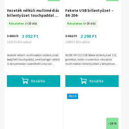
Vezeték nélküli multimédiás
Fekete USB billentyűzet –
billentyűzet touchpaddal –
84-204-
84-256-
Készleten
(>20 db)
Készleten
(>20 db)
3 092 Ft
2 298 Ft
3 860 Ft
3 062 Ft
2 435 Ft ÁFA nélkül
1 809 Ft ÁFA nélkül
Vezeték nélküli multimédiás billentyűzet
BLOW KP-112 USB fekete billentyűzet 112
beépített touchpaddal, amellyel egér nélkül
gombbal, külön numerikus résszel és
is kényelmesen vezérelhető a kurzor.
multimédiás billentyűkkel a kényelmes
Kompakt kialakítása és multimédiás
gépeléshez és gyors számbevitelhez. A 1,5
gyorsgombjai miatt...
m-es USB-kábel és a...
Kosárba
Kosárba
Akció
–29 %