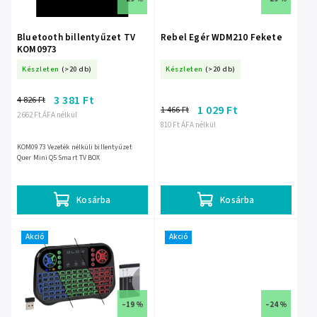
Bluetooth billentyűzet TV
Rebel Egér WDM210 Fekete
KOM0973
Készleten
(>20 db)
Készleten
(>20 db)
3 381 Ft
4 826 Ft
1 029 Ft
1 466 Ft
2 662 Ft ÁFA nélkül
810 Ft ÁFA nélkül
KOM0973 Vezeték nélküli billentyűzet
Quer Mini Q5 Smart TV BOX
Kosárba
Kosárba
Akció
Akció
–19 %
–24 %