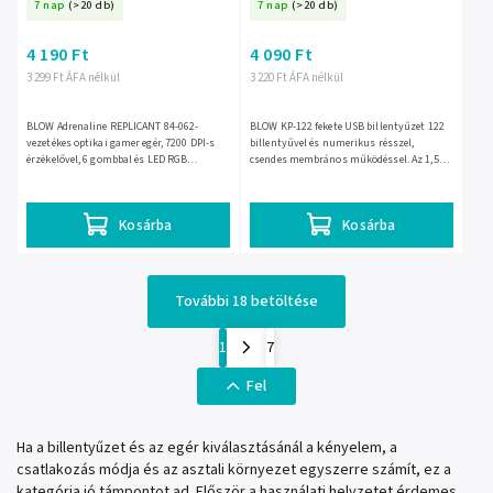
7 nap
(>20 db)
7 nap
(>20 db)
4 190 Ft
4 090 Ft
3 299 Ft ÁFA nélkül
3 220 Ft ÁFA nélkül
BLOW Adrenaline REPLICANT 84-062-
BLOW KP-122 fekete USB billentyűzet 122
vezetékes optikai gamer egér, 7200 DPI-s
billentyűvel és numerikus résszel,
érzékelővel, 6 gombbal és LED RGB
csendes membrános működéssel. Az 1,5
világítással. USB-s csatlakozása stabil
m-es kábelnek köszönhetően egyszerűen
működést ad, a cserélhető...
csatlakoztatható PC-hez...
Kosárba
Kosárba
További 18 betöltése
1
7
Fel
Ha a billentyűzet és az egér kiválasztásánál a kényelem, a
csatlakozás módja és az asztali környezet egyszerre számít, ez a
kategória jó támpontot ad. Először a használati helyzetet érdemes