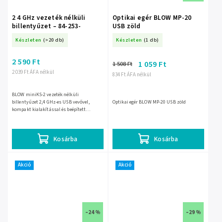
2 4 GHz vezeték nélküli
Optikai egér BLOW MP-20
billentyűzet – 84-253-
USB zöld
Készleten
(>20 db)
Készleten
(1 db)
2 590 Ft
1 059 Ft
1 508 Ft
2 039 Ft ÁFA nélkül
834 Ft ÁFA nélkül
BLOW miniKS-2 vezeték nélküli
billentyűzet 2,4 GHz-es USB vevővel,
Optikai egér BLOW MP-20 USB zöld
kompakt kialakítással és beépített
touchpaddel a kényelmes vezérléshez. 2×
AAA elemmel működik, tömege 110 g,...
Kosárba
Kosárba
Akció
Akció
–24 %
–29 %