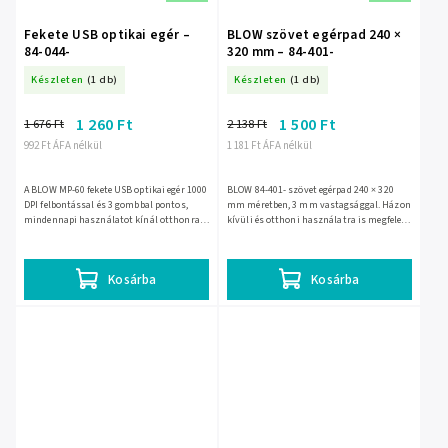
Fekete USB optikai egér –
BLOW szövet egérpad 240 ×
84-044-
320 mm – 84-401-
Készleten
(1 db)
Készleten
(1 db)
1 260 Ft
1 500 Ft
1 676 Ft
2 138 Ft
992 Ft ÁFA nélkül
1 181 Ft ÁFA nélkül
A BLOW MP-60 fekete USB optikai egér 1000
BLOW 84-401- szövet egérpad 240 × 320
DPI felbontással és 3 gombbal pontos,
mm méretben, 3 mm vastagsággal. Házon
mindennapi használatot kínál otthonra
kívüli és otthoni használatra is megfelelő,
és irodába. A kb. 1,5 m-es kábel és az RGB
sima felülete pontos egérmozgást, gumis
LED...
alja pedig stabil...
Kosárba
Kosárba