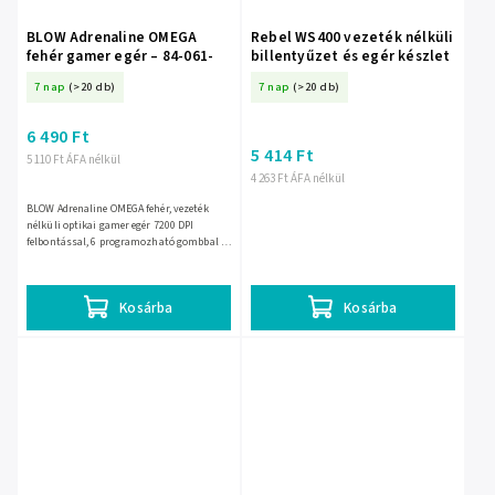
BLOW Adrenaline OMEGA
Rebel WS400 vezeték nélküli
fehér gamer egér – 84-061-
billentyűzet és egér készlet
7 nap
(>20 db)
7 nap
(>20 db)
6 490 Ft
5 414 Ft
5 110 Ft ÁFA nélkül
4 263 Ft ÁFA nélkül
BLOW Adrenaline OMEGA fehér, vezeték
nélküli optikai gamer egér 7200 DPI
felbontással, 6 programozható gombbal és
LED RGB világítással. 2,4 g, Bluetooth
vagy USB-kábeles...
Kosárba
Kosárba