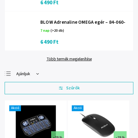
6 490 Ft
BLOW Adrenaline OMEGA egér – 84-060-
7 nap
(>20 db)
6 490 Ft
Több termék megjelenítése
Ajánljuk
Legolcsóbb elöl
Legdrágább
Legnépszerűbb
termékek
Akció
Akció
ABC szerint
–29 %
–29 %