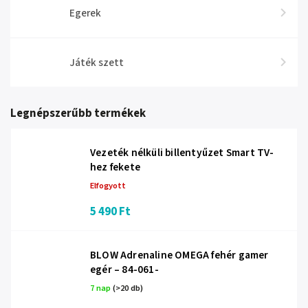
Egerek
Játék szett
Legnépszerűbb termékek
Vezeték nélküli billentyűzet Smart TV-
hez fekete
Elfogyott
5 490 Ft
BLOW Adrenaline OMEGA fehér gamer
egér – 84-061-
7 nap
(>20 db)