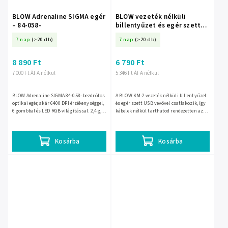
BLOW Adrenaline SIGMA egér
BLOW vezeték nélküli
– 84-058-
billentyűzet és egér szett
KM-2 – 85-466-
7 nap
(>20 db)
7 nap
(>20 db)
8 890 Ft
6 790 Ft
7 000 Ft ÁFA nélkül
5 346 Ft ÁFA nélkül
BLOW Adrenaline SIGMA 84-058- bezdrótos
A BLOW KM-2 vezeték nélküli billentyűzet
optikai egér, akár 6400 DPI érzékenységgel,
és egér szett USB vevővel csatlakozik, így
6 gombbal és LED RGB világítással. 2,4 g,
kábelek nélkül tarthatod rendezetten az
Bluetooth vagy USB-kábeles
asztalt. A slim kialakítás helytakarékos,
csatlakozással játékhoz...
otthoni,...
Kosárba
Kosárba