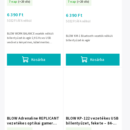
7 nap
(>20 db)
7 nap
(>20 db)
6 390 Ft
6 390 Ft
5 032 Ft ÁFA nélkül
5 032 Ft ÁFA nélkül
BLOW WORK BALANCE vezeték nélküli
BLOW KM-1 Bluetooth vezeték nélküli
billentyűzet és egér 2,4 GHz-es USB
billentyűzet és egér
vevővel a kényelmes, kábelmentes
munkához. QWERTY kiosztása és akár 10
m hatótávja miatt jól használható...
Kosárba
Kosárba
BLOW Adrenaline REPLICANT
BLOW KP-122 vezetékes USB
vezetékes optikai gamer
billentyűzet, fekete – 84-
egér – 84-062-
226-