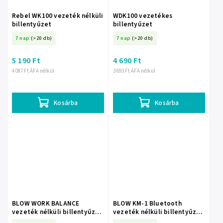
Rebel WK100 vezeték nélküli
WDK100 vezetékes
billentyűzet
billentyűzet
7 nap
(>20 db)
7 nap
(>20 db)
5 190 Ft
4 690 Ft
4 087 Ft ÁFA nélkül
3 693 Ft ÁFA nélkül
Kosárba
Kosárba
BLOW WORK BALANCE
BLOW KM-1 Bluetooth
vezeték nélküli billentyűzet
vezeték nélküli billentyűzet
és egér – 85-475-
és egér