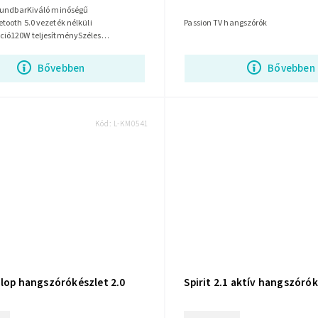
oundbarKiváló minőségű
ooth 5.0 vezeték nélküli
Passion TV hangszórók
ió120W teljesítménySzéles
nyFekete fényes kivitelTökéletes
ndenkinek
Bővebben
Bővebben
Kód:
L-KM0541
zlop hangszórókészlet 2.0
Spirit 2.1 aktív hangszórók