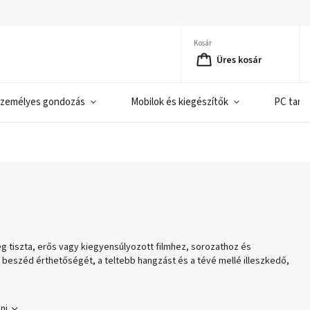
Kosár
Üres kosár
zemélyes gondozás
Mobilok és kiegészítők
PC tart
g tiszta, erős vagy kiegyensúlyozott filmhez, sorozathoz és
eszéd érthetőségét, a teltebb hangzást és a tévé mellé illeszkedő,
ni