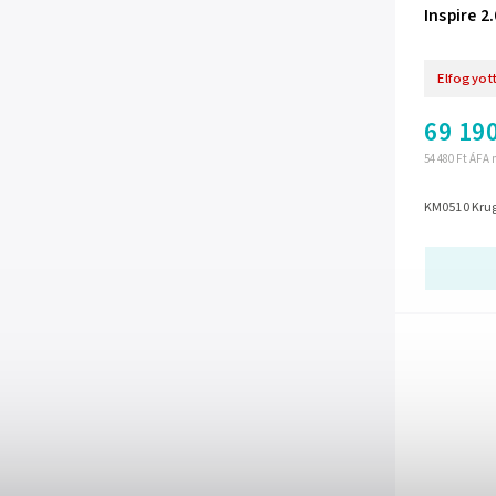
Inspire 
Elfogyot
69 190
54 480 Ft ÁFA 
KM0510 Krug