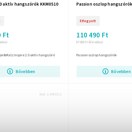
2.0 aktív hangszórók KKM0510
Passion oszlop hangszóró
t
Elfogyott
 Ft
110 490 Ft
nélkül
87 000 Ft ÁFA nélkül
er&Matz Inspire 2.0 aktív hangszóró
Passion oszlop hangszórók
Bővebben
Bővebben
Kód:
L-KM0512