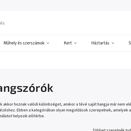
Műhely és szerszámok
Kert
Háztartás
S
angszórók
 akkor hoznak valódi különbséget, amikor a tévé saját hangja már nem elé
ézéshez. Ebben a kategóriában olyan megoldások szerepelnek, amelyek a b
álatot helyezik előtérbe.
Többet szeretnék tud