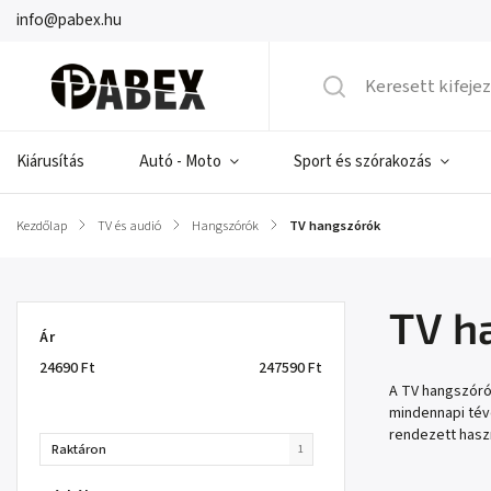
info@pabex.hu
Kiárusítás
Autó - Moto
Sport és szórakozás
Kezdőlap
/
TV és audió
/
Hangszórók
/
TV hangszórók
TV h
Ár
24690
Ft
247590
Ft
A TV hangszórók
mindennapi tév
rendezett haszn
Raktáron
1