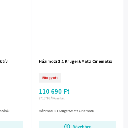
ktív
Házimozi 3.1 Kruger&Matz Cinematix
Elfogyott
110 690 Ft
87 157 Ft ÁFA nélkül
gszórók
Házimozi 3.1 Kruger&Matz Cinematix
Bővebben