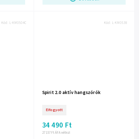
Kód:
L-KM0504C
Kód:
L-KM0538
Spirit 2.0 aktív hangszórók
Elfogyott
34 490 Ft
27 157 Ft ÁFA nélkül