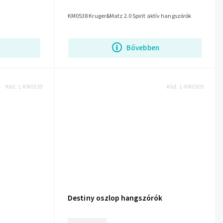
KM0538 Kruger&Matz 2.0 Spirit aktív hangszórók
Bővebben
Kód:
L-KM0539
Kód:
L-KM0505
Destiny oszlop hangszórók