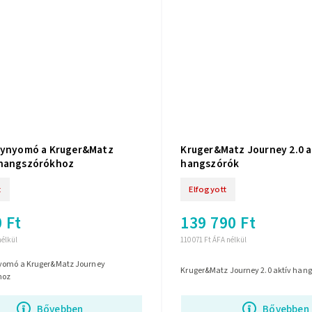
lynyomó a Kruger&Matz
Kruger&Matz Journey 2.0 a
 hangszórókhoz
hangszórók
t
Elfogyott
 Ft
139 790 Ft
nélkül
110 071 Ft ÁFA nélkül
yomó a Kruger&Matz Journey
Kruger&Matz Journey 2.0 aktív han
hoz
Bővebben
Bővebben