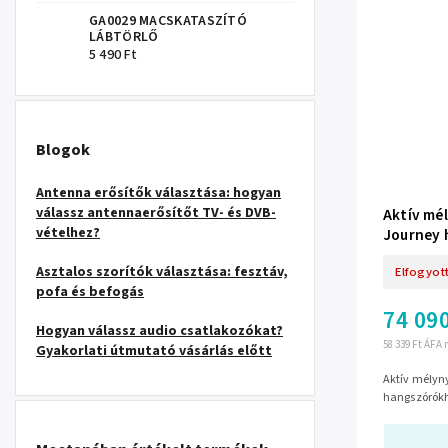
GA0029 MACSKATASZÍTÓ
LÁBTÖRLŐ
5 490 Ft
Blogok
Antenna erősítők választása: hogyan
válassz antennaerősítőt TV- és DVB-
Aktív mé
vételhez?
Journey
Asztalos szorítók választása: fesztáv,
Elfogyot
pofa és befogás
74 090
Hogyan válassz audio csatlakozókat?
58 339 Ft ÁFA 
Gyakorlati útmutató vásárlás előtt
Aktív mélyn
hangszórók