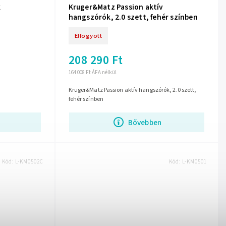
k
Kruger&Matz Passion aktív
hangszórók, 2.0 szett, fehér színben
Elfogyott
208 290 Ft
164 008 Ft ÁFA nélkül
Kruger&Matz Passion aktív hangszórók, 2.0 szett,
fehér színben
Bővebben
Kód:
L-KM0502C
Kód:
L-KM0501