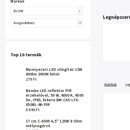
Márkák
BLOW
1
Legnépszer
Kruger&Matz
18
Top 10 termék
Mennyezeti LED világítás 12W
800lm 3000K fehér
279 Ft
Ajánljuk
Le
Bemko LED reflektor PIR
érzékelővel, 50 W, 4000 K, 4500
lm, IP65, fekete BM-C65-LFX-
050BL-4K-PIR
8 890 Ft
17 cm C-6505 6,5" 125W 8 Ohm
mélysugárzó