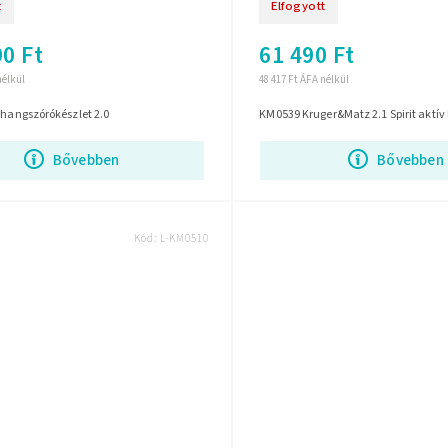
t
Elfogyott
0 Ft
61 490 Ft
nélkül
48 417 Ft ÁFA nélkül
 hangszórókészlet 2.0
KM0539 Kruger&Matz 2.1 Spirit aktí
Bővebben
Bővebben
Kód:
L-KM0510