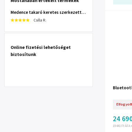
Mostanában értékelt termékek
Medence takaró keretes szerkezettel 305 cm INTEX 28030
Csilla R.
Online fizetési lehetőséget
biztosítunk
Bluetoot
Elfogyot
24 690
19 441 Ft ÁFA 