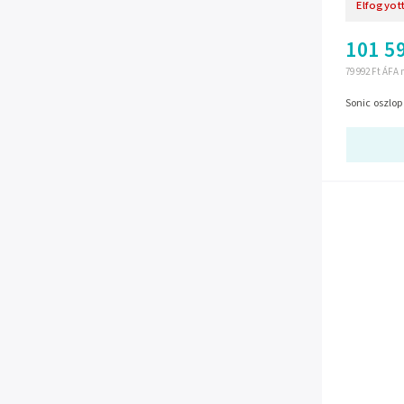
Elfogyot
101 59
79 992 Ft ÁFA 
Sonic oszlop