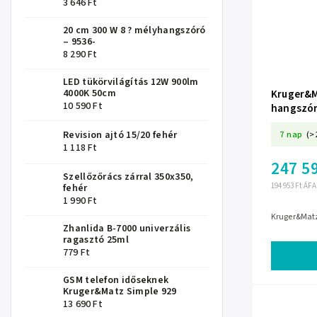
3 646 Ft
20 cm 300 W 8 ? mélyhangszóró
– 9536-
8 290 Ft
LED tükörvilágítás 12W 900lm
Kruger&M
4000K 50cm
10 590 Ft
hangszó
7 nap
(>
Revision ajtó 15/20 fehér
1 118 Ft
247 59
Szellőzőrács zárral 350x350,
194 953 Ft ÁFA
fehér
1 990 Ft
Kruger&Matz
Zhanlida B-7000 univerzális
ragasztó 25ml
779 Ft
GSM telefon időseknek
Kruger&Matz Simple 929
13 690 Ft