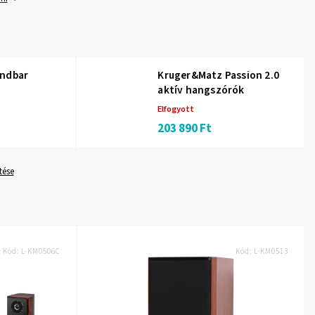
undbar
Kruger&Matz Passion 2.0
aktív hangszórók
Elfogyott
203 890 Ft
tése
Kód:
L-KM0506C
Kód:
L-KM0513