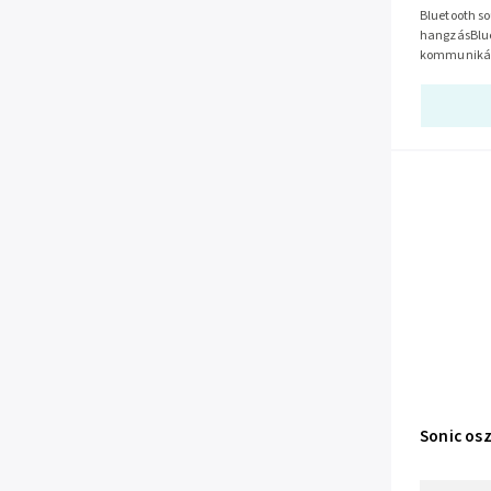
Bluetooth s
hangzásBluet
kommunikác
hangtartomá
hangzás mi
Sonic os