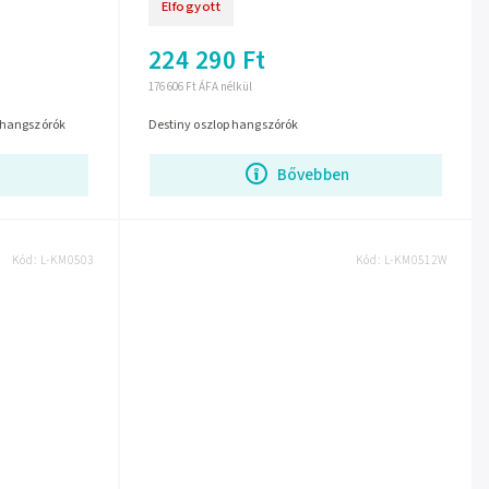
Elfogyott
224 290 Ft
176 606 Ft ÁFA nélkül
v hangszórók
Destiny oszlop hangszórók
Bővebben
Kód:
L-KM0503
Kód:
L-KM0512W