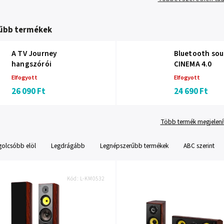
űbb termékek
A TV Journey
Bluetooth so
hangszórói
CINEMA 4.0
Elfogyott
Elfogyott
26 090 Ft
24 690 Ft
Több termék megjelení
golcsóbb elöl
Legdrágább
Legnépszerűbb termékek
ABC szerint
Kód:
L-KM0532