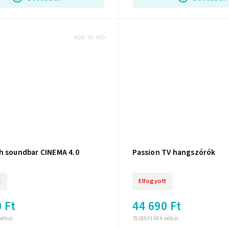
Kód:
30-450-
h soundbar CINEMA 4.0
Passion TV hangszórók
t
Elfogyott
 Ft
44 690 Ft
nélkül
35 189 Ft ÁFA nélkül