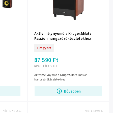
Aktív mélynyomó a Kruger&Matz
Passion hangszórókészletekhez
Elfogyott
87 590 Ft
68 969 Ft ÁFA nélkül
Aktív mélynyomó a Kruger&Matz Passion
hangszórókészletekhez
Bővebben
Kód:
L-KM0511
Kód:
L-KM0540