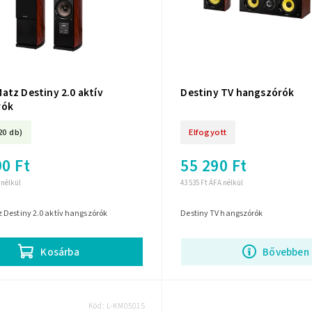
atz Destiny 2.0 aktív
Destiny TV hangszórók
rók
20 db)
Elfogyott
0 Ft
55 290 Ft
 nélkül
43 535 Ft ÁFA nélkül
 Destiny 2.0 aktív hangszórók
Destiny TV hangszórók
Kosárba
Bővebben
Kód:
L-KM0501S