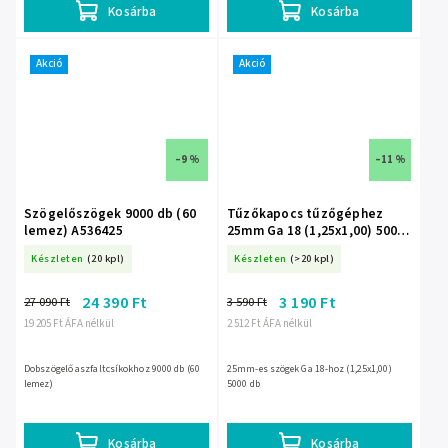
Kosárba
Kosárba
Akció
Akció
–9 %
–11 %
Szögelőszögek 9000 db (60
Tűzőkapocs tűzőgéphez
lemez) A536425
25mm Ga 18 (1,25x1,00) 5000
db A536025
Készleten
(20 kpl)
Készleten
(>20 kpl)
24 390 Ft
3 190 Ft
27 090 Ft
3 590 Ft
19 205 Ft ÁFA nélkül
2 512 Ft ÁFA nélkül
Dobszögelő aszfaltcsíkokhoz 9000 db (60
25mm-es szögek Ga 18-hoz (1,25x1,00)
lemez)
5000 db
Kosárba
Kosárba