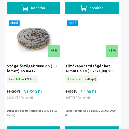
Kosárba
Kosárba
Akció
Akció
–9 %
–8 %
Szögelőszögek 9000 db (60
Tűzőkapocs tűzőgéphez
lemez) A536432
45mm Ga 18 (1,25x1,00) 5000
db A536045
Készleten
(20 kpl)
Készleten
(>20 kpl)
31 590 Ft
5 190 Ft
35 090 Ft
5 690 Ft
24 874 Ft ÁFA nélkül
4 087 Ft ÁFA nélkül
Dobszögelő aszfaltcsíkokhoz 9000 db (60
Szögek 45mm Ga 18-hoz (1,25x1,00) 5000
lemez)
db