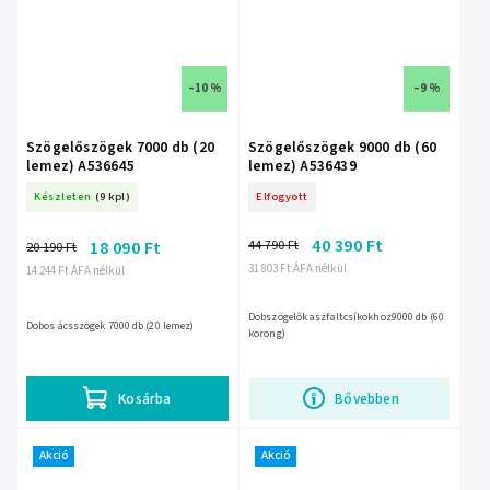
–10 %
–9 %
Szögelőszögek 7000 db (20
Szögelőszögek 9000 db (60
lemez) A536645
lemez) A536439
Készleten
(9 kpl)
Elfogyott
40 390 Ft
44 790 Ft
18 090 Ft
20 190 Ft
31 803 Ft ÁFA nélkül
14 244 Ft ÁFA nélkül
Dobszögelők aszfaltcsíkokhoz9000 db (60
Dobos ácsszögek 7000 db (20 lemez)
korong)
Kosárba
Bővebben
Akció
Akció