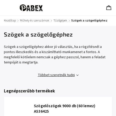
Kezdőlap
/
Műhely és szerszámok
/
Tűzőgépek
/
Szögek a szögelőgéphez
Szögek a szögelőgéphez
Szögek a szögelőgéphez akkor jó választás, ha a rögzítésnél a
pontos illeszkedés és a kiszámítható munkamenet a fontos. A
megfelelő kötőelem nemcsak a géphez passzol, hanem a feladat
tempóját is megtartja.
Többet szeretnék tudni
Legnépszerűbb termékek
Szögelőszögek 9000 db (60 lemez)
A536425