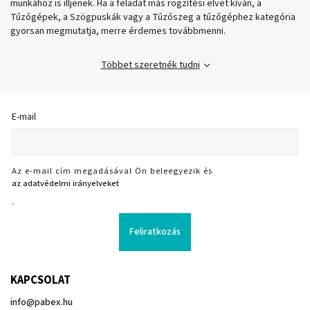
munkához is illjenek. Ha a feladat más rögzítési elvet kíván, a
Tűzőgépek, a Szögpuskák vagy a Tűzőszeg a tűzőgéphez kategória
gyorsan megmutatja, merre érdemes továbbmenni.
Többet szeretnék tudni
E-mail
Az e-mail cím megadásával Ön beleegyezik és
az adatvédelmi irányelveket
.
Feliratkozás
KAPCSOLAT
info
@
pabex.hu