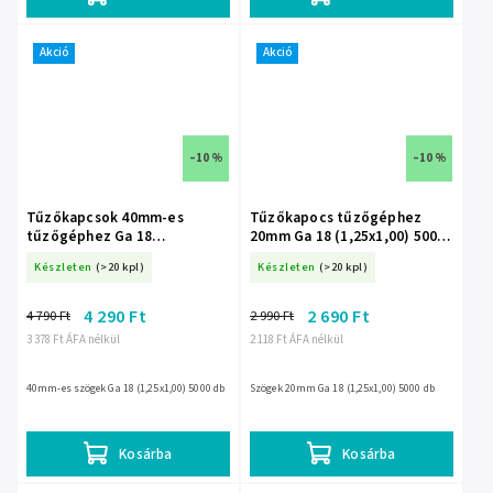
Akció
Akció
–10 %
–10 %
Tűzőkapcsok 40mm-es
Tűzőkapocs tűzőgéphez
tűzőgéphez Ga 18
20mm Ga 18 (1,25x1,00) 5000
(1,25x1,00) 5000 db A536040
db A536020
Készleten
(>20 kpl)
Készleten
(>20 kpl)
4 290 Ft
2 690 Ft
4 790 Ft
2 990 Ft
3 378 Ft ÁFA nélkül
2 118 Ft ÁFA nélkül
40mm-es szögek Ga 18 (1,25x1,00) 5000 db
Szögek 20mm Ga 18 (1,25x1,00) 5000 db
Kosárba
Kosárba