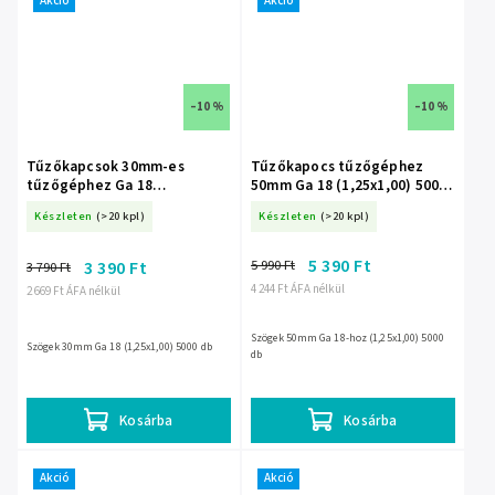
Akció
Akció
–10 %
–10 %
Tűzőkapcsok 30mm-es
Tűzőkapocs tűzőgéphez
tűzőgéphez Ga 18
50mm Ga 18 (1,25x1,00) 5000
(1,25x1,00) 5000 db A536030
db A536050
Készleten
(>20 kpl)
Készleten
(>20 kpl)
5 390 Ft
5 990 Ft
3 390 Ft
3 790 Ft
4 244 Ft ÁFA nélkül
2 669 Ft ÁFA nélkül
Szögek 50mm Ga 18-hoz (1,25x1,00) 5000
Szögek 30mm Ga 18 (1,25x1,00) 5000 db
db
Kosárba
Kosárba
Akció
Akció