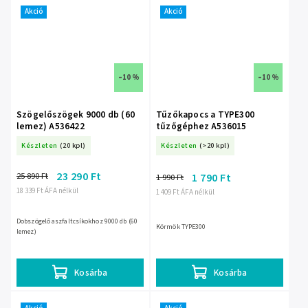
Akció
Akció
–10 %
–10 %
Szögelőszögek 9000 db (60
Tűzőkapocs a TYPE300
lemez) A536422
tűzőgéphez A536015
Készleten
(20 kpl)
Készleten
(>20 kpl)
23 290 Ft
25 890 Ft
1 790 Ft
1 990 Ft
18 339 Ft ÁFA nélkül
1 409 Ft ÁFA nélkül
Dobszögelő aszfaltcsíkokhoz 9000 db (60
Körmök TYPE300
lemez)
Kosárba
Kosárba