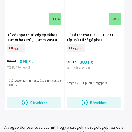
–10 %
–10 %
Tűzőkapocs tűzőgépekhez
Tűzőkapcsok D11T 11Z310
12mm hosszú, 1,2mm vastag
típusú tűzőgéphez
1000 db 11Z312
Elfogyott
Elfogyott
899 Ft
999 Ft
889 Ft
989 Ft
708 Ft ÁFA nélkül
700 Ft ÁFA nélkül
Tűzőszögek 12mm hosszú, 1,2mm vastag
Szögek D11T típusú tűzőgéphez
1000 db
Bővebben
Bővebben
A végső döntésnél az számít, hogy a szögek a szögelőgéphez és a