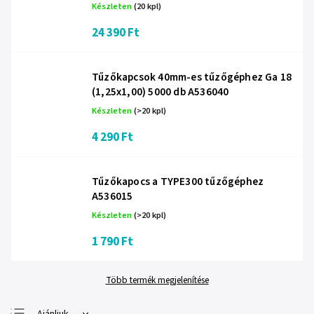
Készleten
(20 kpl)
24 390 Ft
Tűzőkapcsok 40mm-es tűzőgéphez Ga 18
(1,25x1,00) 5000 db A536040
Készleten
(>20 kpl)
4 290 Ft
Tűzőkapocs a TYPE300 tűzőgéphez
A536015
Készleten
(>20 kpl)
1 790 Ft
Több termék megjelenítése