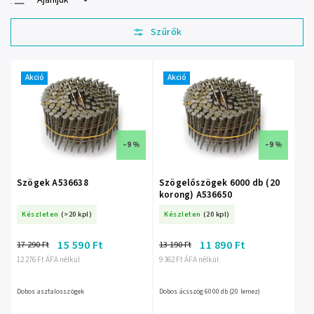
Ajánljuk
Legolcsóbb elöl
Legdrágább
Legnépszerűbb
termékek
Akció
Akció
ABC szerint
–9 %
–9 %
Szögek A536638
Szögelőszögek 6000 db (20
korong) A536650
Készleten
(>20 kpl)
Készleten
(20 kpl)
15 590 Ft
11 890 Ft
17 290 Ft
13 190 Ft
12 276 Ft ÁFA nélkül
9 362 Ft ÁFA nélkül
Dobos asztalosszögek
Dobos ácsszög 6000 db (20 lemez)