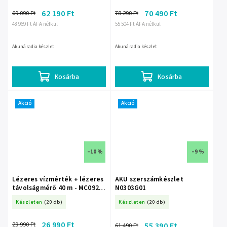
62 190 Ft
70 490 Ft
69 090 Ft
78 290 Ft
48 969 Ft ÁFA nélkül
55 504 Ft ÁFA nélkül
Akunáradia készlet
Akunáradia készlet
Kosárba
Kosárba
Akció
Akció
–10 %
–9 %
Lézeres vízmérték + lézeres
AKU szerszámkészlet
távolságmérő 40 m - MC0920
N0303G01
készlet
Készleten
(20 db)
Készleten
(20 db)
26 990 Ft
29 990 Ft
55 390 Ft
61 490 Ft