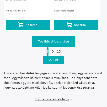
44 717 Ft ÁFA nélkül
60 150 Ft ÁFA nélkül
Akunáradia készlet
Akunáradia készlet
Kosárba
Kosárba
További 18 betöltése
1
10
Fel
A szerszámkészletek lényege az összehangoltság: egy választással
több, egymáshoz illő elemet kap a munkához. Ez előnyt adhat ott,
ahol fontos a gyors munkakezdés, a feladatok közti váltás és az,
hogy az eszközök ne külön logika szerint legyenek összerakva.
Többet szeretnék tudni