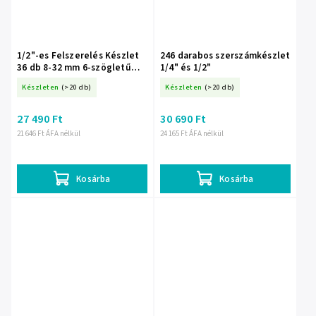
1/2"-es Felszerelés Készlet
246 darabos szerszámkészlet
36 db 8-32 mm 6-szögletű
1/4" és 1/2"
Táskával
Készleten
(>20 db)
Készleten
(>20 db)
27 490 Ft
30 690 Ft
21 646 Ft ÁFA nélkül
24 165 Ft ÁFA nélkül
Kosárba
Kosárba