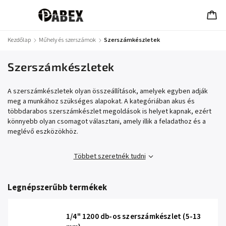
Kezdőlap
/
Műhely és szerszámok
/
Szerszámkészletek
Szerszámkészletek
A szerszámkészletek olyan összeállítások, amelyek egyben adják
meg a munkához szükséges alapokat. A kategóriában akus és
többdarabos szerszámkészlet megoldások is helyet kapnak, ezért
könnyebb olyan csomagot választani, amely illik a feladathoz és a
meglévő eszközökhöz.
Többet szeretnék tudni
Legnépszerűbb termékek
1/4" 1200 db-os szerszámkészlet (5-13