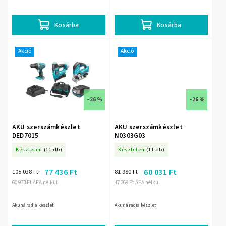
Kosárba
Kosárba
Akció
Akció
–26 %
–26 %
AKU szerszámkészlet
AKU szerszámkészlet
DED7015
N0303G03
Készleten
(11 db)
Készleten
(11 db)
77 436 Ft
60 031 Ft
105 038 Ft
81 980 Ft
60 973 Ft ÁFA nélkül
47 269 Ft ÁFA nélkül
Akunáradia készlet
Akunáradia készlet