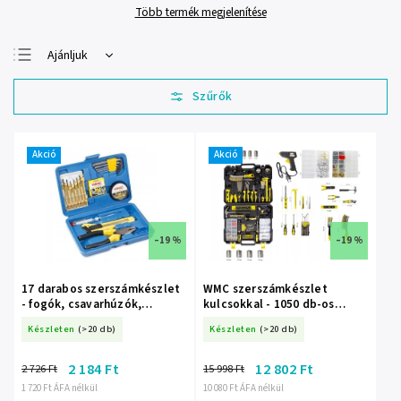
Több termék megjelenítése
Ajánljuk
Legolcsóbb elöl
Legdrágább
Legnépszerűbb
termékek
Akció
Akció
ABC szerint
–19 %
–19 %
17 darabos szerszámkészlet
WMC szerszámkészlet
- fogók, csavarhúzók,
kulcsokkal - 1050 db-os
imbuszkulcsok
bőrönd
Készleten
(>20 db)
Készleten
(>20 db)
2 184 Ft
12 802 Ft
2 726 Ft
15 998 Ft
1 720 Ft ÁFA nélkül
10 080 Ft ÁFA nélkül