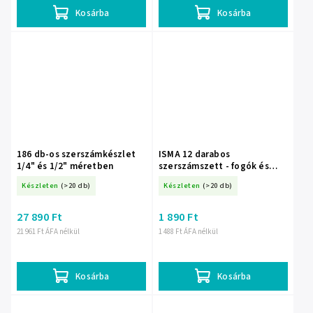
Kosárba
Kosárba
186 db-os szerszámkészlet
ISMA 12 darabos
1/4" és 1/2" méretben
szerszámszett - fogók és
kulcsok
Készleten
(>20 db)
Készleten
(>20 db)
27 890 Ft
1 890 Ft
21 961 Ft ÁFA nélkül
1 488 Ft ÁFA nélkül
Kosárba
Kosárba