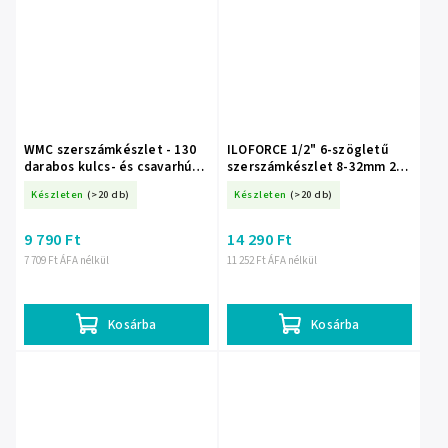
WMC szerszámkészlet - 130
ILOFORCE 1/2" 6-szögletű
darabos kulcs- és csavarhúzó
szerszámkészlet 8-32mm 24
készlet, bitkészlettel
DARAB + TÁSKA
Készleten
(>20 db)
Készleten
(>20 db)
9 790 Ft
14 290 Ft
7 709 Ft ÁFA nélkül
11 252 Ft ÁFA nélkül
Kosárba
Kosárba