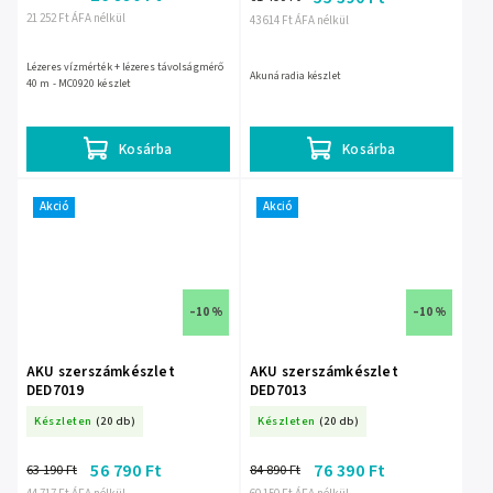
21 252 Ft ÁFA nélkül
43 614 Ft ÁFA nélkül
Lézeres vízmérték + lézeres távolságmérő
Akunáradia készlet
40 m - MC0920 készlet
Kosárba
Kosárba
Akció
Akció
–10 %
–10 %
AKU szerszámkészlet
AKU szerszámkészlet
DED7019
DED7013
Készleten
(20 db)
Készleten
(20 db)
56 790 Ft
76 390 Ft
63 190 Ft
84 890 Ft