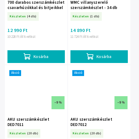
700 darabos szerszámkészlet
WMC villanyszerelő
csavarhúzókkal és bitjeikkel
szerszámkészlet - 34 db
Készleten
(4 db)
Készleten
(1 db)
12 990 Ft
14 890 Ft
10 228 Ft ÁFA nélkül
11 724 Ft ÁFA nélkül
Kosárba
Kosárba
Akció
Akció
–9 %
–9 %
AKU szerszámkészlet
AKU szerszámkészlet
DED7011
DED7012
Készleten
(20 db)
Készleten
(20 db)