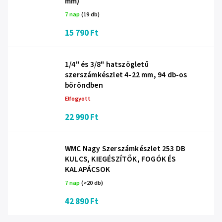
mm)
7 nap
(19 db)
15 790 Ft
1/4" és 3/8" hatszögletű
szerszámkészlet 4-22 mm, 94 db-os
bőröndben
Elfogyott
22 990 Ft
WMC Nagy Szerszámkészlet 253 DB
KULCS, KIEGÉSZÍTŐK, FOGÓK ÉS
KALAPÁCSOK
7 nap
(>20 db)
42 890 Ft