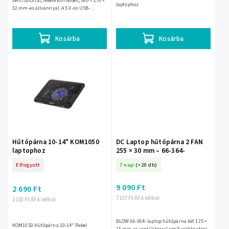
ventilátorral, fekete kivitelben, 360 × 270 ×
laptophoz
32 mm-es állvánnyal. A 5 V-os USB-
tápellátású, 760 g-os, fém és műanyag
szerkezet segít...
Kosárba
Kosárba
Hűtőpárna 10-14" KOM1050
DC Laptop hűtőpárna 2 FAN
laptophoz
255 × 30 mm – 66-364-
Elfogyott
7 nap
(>20 db)
9 090 Ft
2 690 Ft
7 157 Ft ÁFA nélkül
2 118 Ft ÁFA nélkül
BLOW 66-364- laptop hűtőpárna két 125 ×
KOM1050 Hűtőpárna 10-14" Rebel