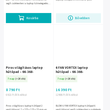
segít csökkenteni a laptop túlmelegedését.
5 V-os USB-tápról működik, fekete
műanyag-fém kivitelben,...
Kosárba
Bővebben
Piros világításos laptop
6 FAN VORTEX laptop
hűtőpad – 66-368-
hűtőpad – 66-366-
7 nap
(>20 db)
7 nap
(>20 db)
8 790 Ft
16 390 Ft
6 921 Ft ÁFA nélkül
12 906 Ft ÁFA nélkül
Piros világításos laptop hűtőpad 2
BLOW 6 FAN VORTEX laptop hűtőpad 6
ventilátorral, 2 × 125 × 125 × 15 mm-es
ventilátorral segít csökkenteni a notebook