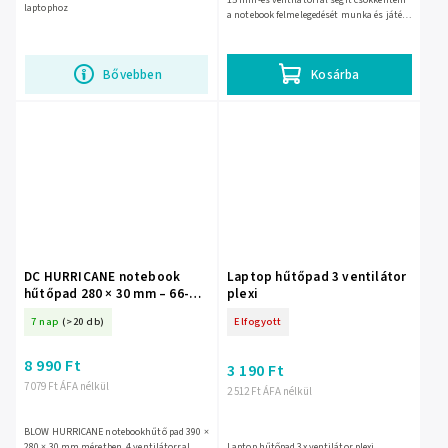
15 mm-es ventilátorral segít csökkenteni
laptophoz
a notebook felmelegedését munka és játék
közben. 5 V-ról működik, 1,75 W
teljesítményű, fekete...
Bővebben
Kosárba
DC HURRICANE notebook
Laptop hűtőpad 3 ventilátor
hűtőpad 280 × 30 mm – 66-
plexi
365-
7 nap
(>20 db)
Elfogyott
8 990 Ft
3 190 Ft
7 079 Ft ÁFA nélkül
2 512 Ft ÁFA nélkül
BLOW HURRICANE notebookhűtő pad 390 ×
280 × 30 mm méretben, 4 ventilátorral
Laptop hűtőpad 3x ventilátor plexi