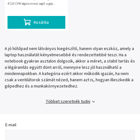
47,35 CFM légárammal segít a gép
hűtésében. Beépített USB hubbal, 330 ×
250 × 27 mm-es...
Kosárba
A jó hűtőpad nem látványos kiegészítő, hanem olyan eszköz, amely a
laptop használatát kényelmesebbé és rendezettebbé teszi. Ha a
notebook gyakran asztalon dolgozik, akkor a méret, a stabil tartás és
a légáramlás együtt dönt arról, mennyire lesz jól használható a
mindennapokban. A kategória ezért akkor működik igazán, ha nem
csak a ventilátorok számát nézed, hanem azt is, hogyan illeszkedik a
gépedhez és a munkakörnyezetedhez.
Többet szeretnék tudni
E-mail