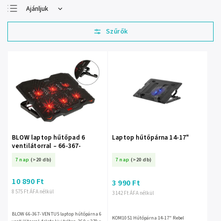
Ajánljuk
Legolcsóbb elöl
Legdrágább
Legnépszerűbb
termékek
ABC szerint
BLOW laptop hűtőpad 6
Laptop hűtőpárna 14-17"
ventilátorral – 66-367-
7 nap
(>20 db)
7 nap
(>20 db)
10 890 Ft
3 990 Ft
8 575 Ft ÁFA nélkül
3 142 Ft ÁFA nélkül
BLOW 66-367- VENTUS laptop hűtőpárna 6
KOM1051 Hűtőpárna 14-17" Rebel