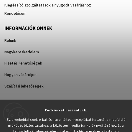
Kiegészítő szolgáltatások a nyugodt vásárláshoz
Rendelésem
INFORMÁCIÓK ÖNNEK
Rólunk
Nagykereskedelem
Fizetési lehetőségek
Hogyan vásároljon
Szállítási lehetőségek
Cookie-kat használunk.
Árukereső.hu
Ez a weboldal cookie-kat és hasonló technológiákat használ a megfelelő
működés biztosításához, a közösségi média funkciók nyújtásához és a
látogatottság elemzéséhez, valamint a hirdetések és a tartalom