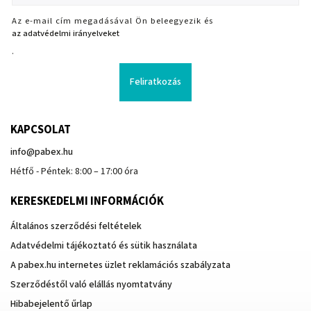
Az e-mail cím megadásával Ön beleegyezik és
az adatvédelmi irányelveket
.
Feliratkozás
KAPCSOLAT
info
@
pabex.hu
Hétfő - Péntek: 8:00 – 17:00 óra
KERESKEDELMI INFORMÁCIÓK
Általános szerződési feltételek
Adatvédelmi tájékoztató és sütik használata
A pabex.hu internetes üzlet reklamációs szabályzata
Szerződéstől való elállás nyomtatvány
Hibabejelentő űrlap