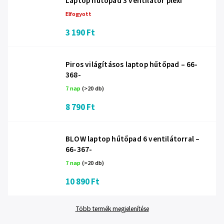
Laptop hűtőpad 3 ventilátor plexi
Elfogyott
3 190 Ft
Piros világításos laptop hűtőpad – 66-
368-
7 nap
(>20 db)
8 790 Ft
BLOW laptop hűtőpad 6 ventilátorral –
66-367-
7 nap
(>20 db)
10 890 Ft
Több termék megjelenítése