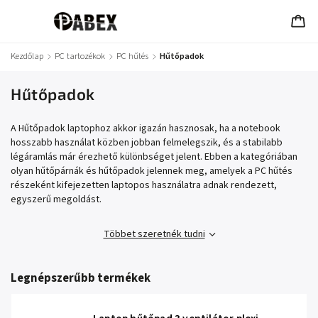
Kezdőlap
/
PC tartozékok
/
PC hűtés
/
Hűtőpadok
Hűtőpadok
A Hűtőpadok laptophoz akkor igazán hasznosak, ha a notebook
hosszabb használat közben jobban felmelegszik, és a stabilabb
légáramlás már érezhető különbséget jelent. Ebben a kategóriában
olyan hűtőpárnák és hűtőpadok jelennek meg, amelyek a PC hűtés
részeként kifejezetten laptopos használatra adnak rendezett,
egyszerű megoldást.
Többet szeretnék tudni
Legnépszerűbb termékek