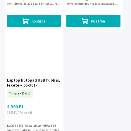
ventilátorral és 20 dB zajszinttel. A 1,75
hőmérsékletét munka és játék közben.
W-os, DC 5 V-os kivitel 2 USB-
Fekete kivitelű, 390 × 265 × 35 mm-es
csatlakozóval működik, és...
állványa 5 V USB-ről...
Kosárba
Kosárba
Laptop hűtőpad USB hubbal,
fekete – 66-361-
7 nap
(>20 db)
4 990 Ft
3 929 Ft ÁFA nélkül
BLOW 66-361- fekete laptop hűtőpad 14
cm-es ventilátorral, 21 dBA zajszinttel és