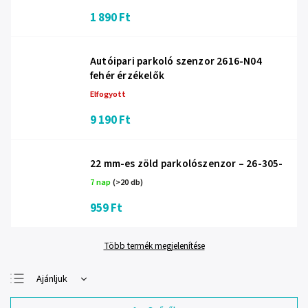
1 890 Ft
Autóipari parkoló szenzor 2616-N04
fehér érzékelők
Elfogyott
9 190 Ft
22 mm-es zöld parkolószenzor – 26-305-
7 nap
(>20 db)
959 Ft
Több termék megjelenítése
Ajánljuk
Legolcsóbb elöl