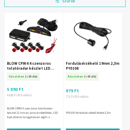
Legdrágább
Legnépszerűbb
termékek
ABC szerint
BLOW CPW4 4 szenzoros
Fordulásérzékelő 19mm 2,5m
tolatóradar készlet LED
PY0108
kijelzővel, 22 mm, piros – 26-
Készleten
(>20 db)
Készleten
(>20 db)
324-
5 890 Ft
979 Ft
4 638 Ft ÁFA nélkül
771 Ft ÁFA nélkül
BLOW CPW4 4 szenzoros tolatóradar-
készlet 22 mm-es piros érzékelőkkel, LED
PY0108 Parkolásérzékelő fekete 2,5m
kijelzővel és hangjelzéssel segíti a
parkolást és a tolatást. A csomag 4
ultrahangos szenzort,...