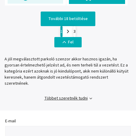
További 18 betöltése
1
3
Fel
A jól megválasztott parkoló szenzor akkor hasznos igazán, ha
gyorsan értelmezhető jelzést ad, és nem terheli túl a vezetést. Ez a
kategória ezért azoknak is jó kiindulópont, akik nem különálló kütyüt
keresnek, hanem átgondolt vezetéstámogató rendszert
szeretnének.
Többet szeretnék tudni
E-mail