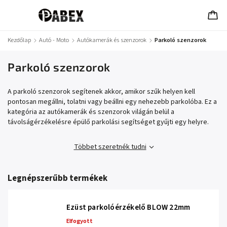
Kezdőlap
/
Autó - Moto
/
Autókamerák és szenzorok
/
Parkoló szenzorok
Parkoló szenzorok
A parkoló szenzorok segítenek akkor, amikor szűk helyen kell
pontosan megállni, tolatni vagy beállni egy nehezebb parkolóba. Ez a
kategória az autókamerák és szenzorok világán belül a
távolságérzékelésre épülő parkolási segítséget gyűjti egy helyre.
Többet szeretnék tudni
Legnépszerűbb termékek
Ezüst parkolóérzékelő BLOW 22mm
Elfogyott