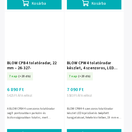
Kosárba
Kosárba
BLOW CPB4 tolatóradar, 22
BLOW CPW4 tolatóradar
mm – 26-327-
készlet, 4 szenzoros, LED
kijelzővel, fekete, 19 mm –
7 nap
(>20 db)
7 nap
(>20 db)
26-321-
6 890 Ft
7 090 Ft
5 425 Ft ÁFA nélkül
5 583 Ft ÁFA nélkül
A BLOW CPB4 4 szenzoros tolatóradar
BLOW CPW4 4 szenzoros tolatóradar
segít pontosabban parkolni és
készlet LED kijelzővel és beépített
biztonságosabban tolatni, mert
hangjelzéssel, fekete kivitelben, 19 mm-es
akusztikus jelzéssel figyelmeztet az
szenzorfuratokhoz. 12 V-os fedélzeti
akadályokra. 12 V-os rendszerhez
hálózathoz, 9–16 V üzemi...
készült,...