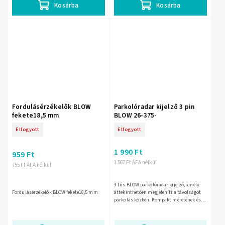
Kosárba
Kosárba
Fordulásérzékelők BLOW
Parkolóradar kijelző 3 pin
fekete18,5 mm
BLOW 26-375-
Elfogyott
Elfogyott
1 990 Ft
959 Ft
1 567 Ft ÁFA nélkül
755 Ft ÁFA nélkül
3 tűs BLOW parkolóradar kijelző, amely
Fordulásérzékelők BLOW fekete18,5 mm
áttekinthetően megjeleníti a távolságot
parkolás közben. Kompakt méretének és
egyszerű csatlakoztatásának
köszönhetően jól illeszkedik...