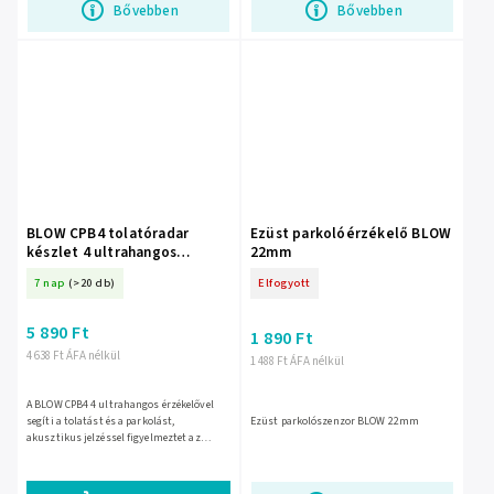
Bővebben
Bővebben
BLOW CPB4 tolatóradar
Ezüst parkolóérzékelő BLOW
készlet 4 ultrahangos
22mm
szenzorral, ezüst, 22 mm –
7 nap
(>20 db)
Elfogyott
26-333-
5 890 Ft
1 890 Ft
4 638 Ft ÁFA nélkül
1 488 Ft ÁFA nélkül
A BLOW CPB4 4 ultrahangos érzékelővel
segíti a tolatást és a parkolást,
Ezüst parkolószenzor BLOW 22mm
akusztikus jelzéssel figyelmeztet az
akadályokra. 12 V-os rendszerhez, 9–16 V
üzemi feszültséggel, 22...