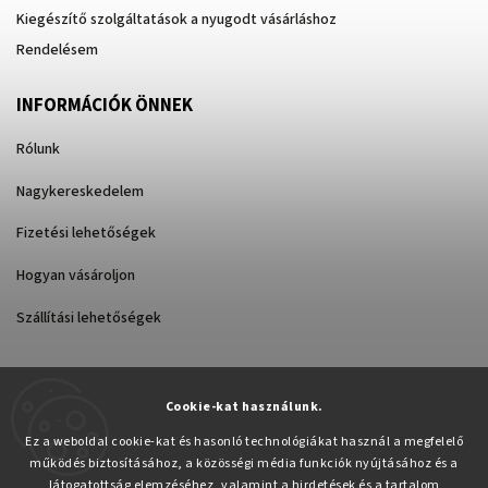
Kiegészítő szolgáltatások a nyugodt vásárláshoz
Rendelésem
INFORMÁCIÓK ÖNNEK
Rólunk
Nagykereskedelem
Fizetési lehetőségek
Hogyan vásároljon
Szállítási lehetőségek
Cookie-kat használunk.
Árukereső.hu
Ez a weboldal cookie-kat és hasonló technológiákat használ a megfelelő
működés biztosításához, a közösségi média funkciók nyújtásához és a
látogatottság elemzéséhez, valamint a hirdetések és a tartalom