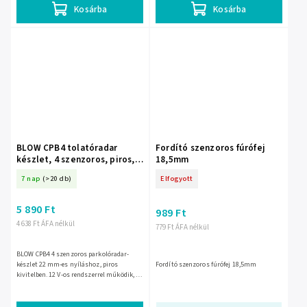
Kosárba
Kosárba
BLOW CPB4 tolatóradar
Fordító szenzoros fúrófej
készlet, 4 szenzoros, piros,
18,5mm
22 mm – 26-329-
7 nap
(>20 db)
Elfogyott
5 890 Ft
989 Ft
4 638 Ft ÁFA nélkül
779 Ft ÁFA nélkül
BLOW CPB4 4 szenzoros parkolóradar-
készlet 22 mm-es nyíláshoz, piros
Fordító szenzoros fúrófej 18,5mm
kivitelben. 12 V-os rendszerrel működik, 0–
2,5 m-es érzékelési tartománnyal és
hangjelzéssel segíti a...