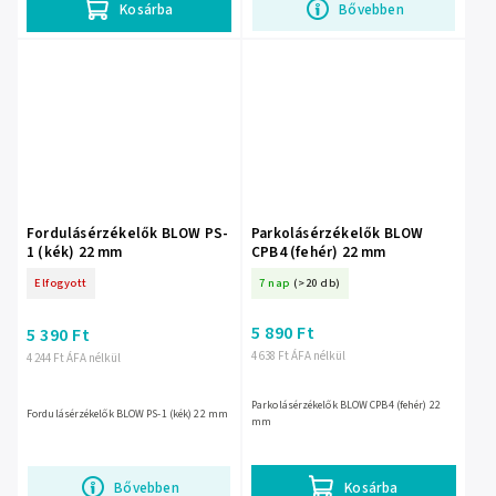
Kosárba
Bővebben
Fordulásérzékelők BLOW PS-
Parkolásérzékelők BLOW
1 (kék) 22 mm
CPB4 (fehér) 22 mm
Elfogyott
7 nap
(>20 db)
5 890 Ft
5 390 Ft
4 638 Ft ÁFA nélkül
4 244 Ft ÁFA nélkül
Parkolásérzékelők BLOW CPB4 (fehér) 22
Fordulásérzékelők BLOW PS-1 (kék) 22 mm
mm
Bővebben
Kosárba