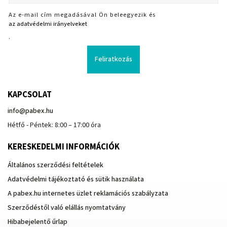
Az e-mail cím megadásával Ön beleegyezik és
az adatvédelmi irányelveket
.
Feliratkozás
KAPCSOLAT
info
@
pabex.hu
Hétfő - Péntek: 8:00 – 17:00 óra
KERESKEDELMI INFORMÁCIÓK
Általános szerződési feltételek
Adatvédelmi tájékoztató és sütik használata
A pabex.hu internetes üzlet reklamációs szabályzata
Szerződéstől való elállás nyomtatvány
Hibabejelentő űrlap