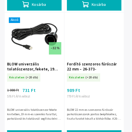
Kosárba
Kosárba
Akció
–32 %
BLOW univerzális
Fordító szenzoros fúrószár
tolatószenzor, fekete, 19
22 mm – 26-373-
mm – 26-302-
Készleten
(>20 db)
Készleten
(>20 db)
731 Ft
989 Ft
1 088 Ft
576 Ft ÁFA nélkül
779 Ft ÁFA nélkül
BLOW univerzális tolatószenzor fekete
BLOW 22 mm-es szenzoros fúrószár
kivitelben, 19 mm-es szerelési furattal,
parkolószenzorok pontos beépítéséhez,
parkolásnál és tolatásnál segít észlelni az
tiszta furatot készít a lökhárítóba. A 26-
akadályokat 0–2,5 m távolságig. 40 kHz-es
373 / EAN 5900804129370 cikkszámú
ultrahangos...
szerszám segít a megfelelő...