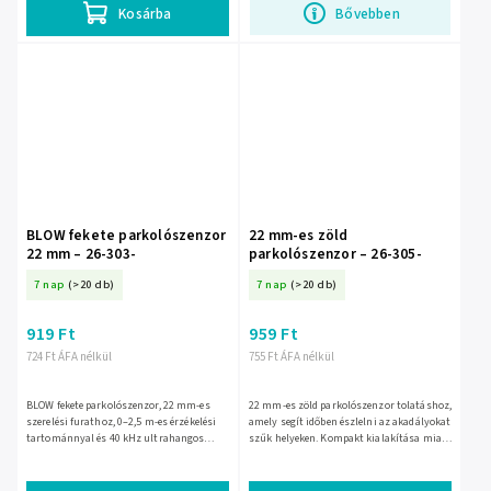
Kosárba
Bővebben
BLOW fekete parkolószenzor
22 mm-es zöld
22 mm – 26-303-
parkolószenzor – 26-305-
7 nap
(>20 db)
7 nap
(>20 db)
919 Ft
959 Ft
724 Ft ÁFA nélkül
755 Ft ÁFA nélkül
BLOW fekete parkolószenzor, 22 mm-es
22 mm-es zöld parkolószenzor tolatáshoz,
szerelési furathoz, 0–2,5 m-es érzékelési
amely segít időben észlelni az akadályokat
tartománnyal és 40 kHz ultrahangos
szűk helyeken. Kompakt kialakítása miatt
működéssel. 240 cm-es kábellel, -30 °C és
diszkréten beépíthető, a zöld szín pedig
+70 °C közötti...
jól...