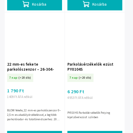
Kosárba
Kosárba
22 mm-es fekete
Parkolásérzékelők ezüst
parkolószenzor – 26-304-
PY0104S
7 nap
(>20 db)
7 nap
(>20 db)
1 790 Ft
6 290 Ft
1 409 Ft ÁFA nélkül
4 953 Ft ÁFA nélkül
BLOW fekete, 22 mm-es parkolószenzor 0–
PY0104S Parkolóérzékelők Peiying
2,5 m-es akadályérzékeléssel, a legtöbb
kijelzővel ezüst színben
parkolóradar- és tolatórendszerhez. 20
cm-es kábellel és 220 cm-es
hosszabbítóval érkezik, -30 °C...