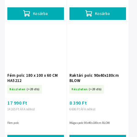
polcok terhelhetősége akár 175 kg, a polcok
Mélység 40 cm • Profilok: fém, horganyzott
magassága pedig...
• Polcok MDF lapokból • 5...
Kosárba
Kosárba
Fém polc 180 x 100 x 60 CM
Raktári polc 90x40x180cm
HA5212
BLOW
Készleten
(>20 db)
Készleten
(>20 db)
17 990 Ft
8 390 Ft
14 165 Ft ÁFA nélkül
6 606 Ft ÁFA nélkül
Fém polc
Mágaspolc 90x40x180cm BLOW