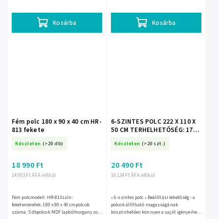
Kosárba
Kosárba
Fém polc 180 x 90 x 40 cm HR-
6-SZINTES POLC 222 X 110 X
813 fekete
50 CM TERHELHETŐSÉG: 175
KG *0612
Készleten
(>20 db)
Készleten
(>20 szt.)
18 990 Ft
20 490 Ft
14 953 Ft ÁFA nélkül
16 134 Ft ÁFA nélkül
Fém polcmodell: HR-813szín:
• 6-szintes polc • Beállítási lehetőség - a
feketeméretek: 180 x 90 x 40 cmpolcok
polcok állítható magasságának
száma: 5 dbpolcok MDF lapbólhorganyzott
köszönhetően könnyen a saját igényeihez