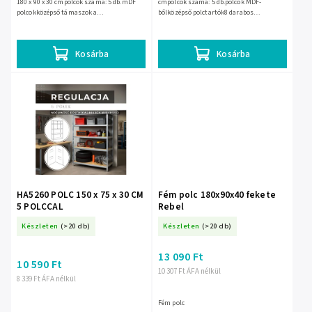
180 x 90 x 30 cmpolcok száma: 5 db.mDF
cmpolcok száma: 5 db.polcok MDF-
polcokközépső támaszok a
bőlközépső polctartók8 darabos
polcokhozhorganyzott profilok8 darabos
védősapka-készletmaximális terhelés
védőkupak készletmaximális...
polconként 175 kgteljes terhelhetőség:...
Kosárba
Kosárba
HA5260 POLC 150 x 75 x 30 CM
Fém polc 180x90x40 fekete
5 POLCCAL
Rebel
Készleten
(>20 db)
Készleten
(>20 db)
13 090 Ft
10 590 Ft
10 307 Ft ÁFA nélkül
8 339 Ft ÁFA nélkül
Fém polc