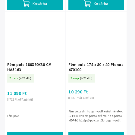
Kosárba
Kosárba
Fém polc 180X90X30 CM
Fém polc 174 x 80 x 40 Plonos
HA5163
470100
7 nap
(>20 db)
7 nap
(>20 db)
10 290 Ft
11 090 Ft
8 102 Ft ÁFA nélkül
8 732 Ft ÁFA nélkül
Fém polcszín: horganyzott ezüstméretek:
Fém polc
174 x 80 x 40 cmpolcok száma: 4 db.polcok
MDF-bőlközépső polctartókhorganyzott
profilok8 darabos védősapka-
készletmaximális terhelés...