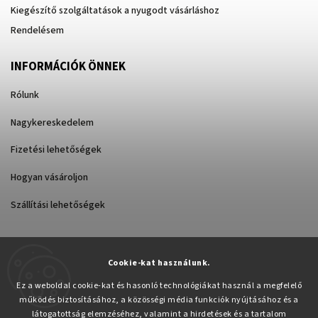
Kiegészítő szolgáltatások a nyugodt vásárláshoz
Rendelésem
INFORMÁCIÓK ÖNNEK
Rólunk
Nagykereskedelem
Fizetési lehetőségek
Hogyan vásároljon
Szállítási lehetőségek
Cookie-kat használunk.
Árukereső.hu
Ez a weboldal cookie-kat és hasonló technológiákat használ a megfelelő
működés biztosításához, a közösségi média funkciók nyújtásához és a
látogatottság elemzéséhez, valamint a hirdetések és a tartalom