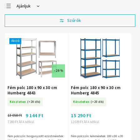
Ajánljuk
Legolcsóbb elöl
Legdrágább
Legnépszerűbb
termékek
Akció
ABC szerint
–29 %
Fém polc 180 x 90 x 30 cm
Fém polc 180 x 90 x 30 cm
Humberg 4843
Humberg 4845
Készleten
(>20 db)
Készleten
(>20 db)
9 144 Ft
15 290 Ft
13 058 Ft
7 200 Ft ÁFA nélkül
12 039 Ft ÁFA nélkül
Fém polcszín: horganyzott ezüstméretek:
Fém polcszín: kékméretek: 180 x 90 x 30