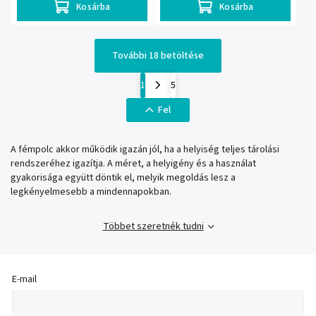
Kosárba
Kosárba
További 18 betöltése
1
5
Fel
A fémpolc akkor működik igazán jól, ha a helyiség teljes tárolási
rendszeréhez igazítja. A méret, a helyigény és a használat
gyakorisága együtt döntik el, melyik megoldás lesz a
legkényelmesebb a mindennapokban.
Többet szeretnék tudni
E-mail