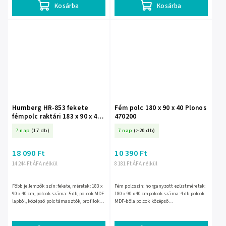
Kosárba
Kosárba
Humberg HR-853 fekete
Fém polc 180 x 90 x 40 Plonos
fémpolc raktári 183 x 90 x 40
470200
cm méretben
7 nap
(17 db)
7 nap
(>20 db)
18 090 Ft
10 390 Ft
14 244 Ft ÁFA nélkül
8 181 Ft ÁFA nélkül
Főbb jellemzők szín: fekete, méretek: 183 x
Fém polcszín: horganyzott ezüstméretek:
90 x 40 cm, polcok száma: 5 db, polcok MDF
180 x 90 x 40 cmpolcok száma: 4 db.polcok
lapból, középső polc támasztók, profilok
MDF-bőla polcok középső
galvanizált, profilok vastagsága: 0,8 mm,
támaszaihorganyzott profilok8 darabos
védő...
védősapka-készletmaximális...