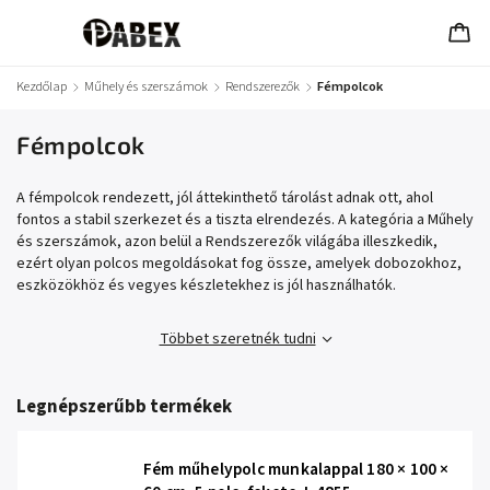
Kezdőlap
/
Műhely és szerszámok
/
Rendszerezők
/
Fémpolcok
Fémpolcok
A fémpolcok rendezett, jól áttekinthető tárolást adnak ott, ahol
fontos a stabil szerkezet és a tiszta elrendezés. A kategória a Műhely
és szerszámok, azon belül a Rendszerezők világába illeszkedik,
ezért olyan polcos megoldásokat fog össze, amelyek dobozokhoz,
eszközökhöz és vegyes készletekhez is jól használhatók.
Többet szeretnék tudni
Legnépszerűbb termékek
Fém műhelypolc munkalappal 180 × 100 ×