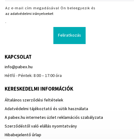
Az e-mail cím megadásával Ön beleegyezik és
az adatvédelmi irányelveket
.
Feliratkozás
KAPCSOLAT
info
@
pabex.hu
Hétfő - Péntek: 8:00 – 17:00 óra
KERESKEDELMI INFORMÁCIÓK
Általános szerződési feltételek
Adatvédelmi tájékoztató és sütik használata
A pabex.hu internetes üzlet reklamációs szabályzata
Szerződéstől való elállás nyomtatvány
Hibabejelentő űrlap