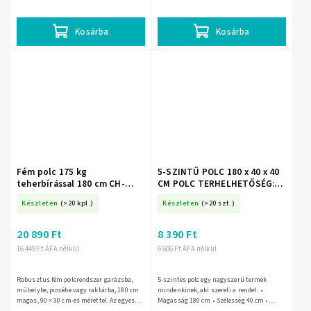
profilok8 db-os védősapka
igazíthatja a polcot • Stabil szerkezet •
készletmaximális terhelés polconként
Maximális terhelés:...
265...
Kosárba
Kosárba
Fém polc 175 kg
5-SZINTŰ POLC 180 x 40 x 40
teherbírással 180 cm CH-
CM POLC TERHELHETŐSÉG:
GWI0885
175 KG *9412
Készleten
(>20 kpl.)
Készleten
(>20 szt.)
20 890 Ft
8 390 Ft
16 449 Ft ÁFA nélkül
6 606 Ft ÁFA nélkül
Robusztus fém polcrendszer garázsba,
5-szintes polc egy nagyszerű termék
műhelybe, pincébe vagy raktárba, 180 cm
mindenkinek, aki szereti a rendet. •
magas, 90 × 30 cm-es mérettel. Az egyes
Magasság 180 cm • Szélesség 40 cm •