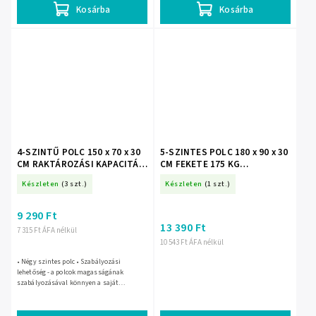
Kosárba
Kosárba
4-SZINTŰ POLC 150 x 70 x 30
5-SZINTES POLC 180 x 90 x 30
CM RAKTÁROZÁSI KAPACITÁS:
CM FEKETE 175 KG
150 KG *7792
TEHERBÍRÁS *7361
Készleten
(3 szt.)
Készleten
(1 szt.)
9 290 Ft
13 390 Ft
7 315 Ft ÁFA nélkül
10 543 Ft ÁFA nélkül
• Négy szintes polc • Szabályozási
lehetőség - a polcok magasságának
szabályozásával könnyen a saját
igényeihez igazíthatja a polcot • Stabil
szerkezet • Kivitel: festett fém •...