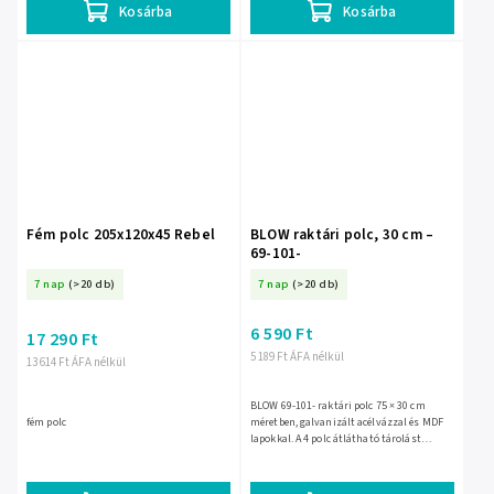
Kosárba
Kosárba
Fém polc 205x120x45 Rebel
BLOW raktári polc, 30 cm –
69-101-
7 nap
(>20 db)
7 nap
(>20 db)
6 590 Ft
17 290 Ft
5 189 Ft ÁFA nélkül
13 614 Ft ÁFA nélkül
BLOW 69-101- raktári polc 75 × 30 cm
fém polc
méretben, galvanizált acélvázzal és MDF
lapokkal. A 4 polc átlátható tárolást
biztosít műhelybe, raktárba vagy
garázsba, a szürke cink...