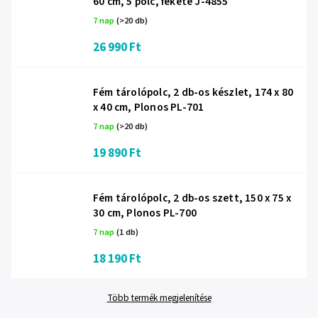
60 cm, 5 polc, fekete J-4855
7 nap
(>20 db)
26 990 Ft
Fém tárolópolc, 2 db-os készlet, 174 x 80
x 40 cm, Plonos PL-701
7 nap
(>20 db)
19 890 Ft
Fém tárolópolc, 2 db-os szett, 150 x 75 x
30 cm, Plonos PL-700
7 nap
(1 db)
18 190 Ft
Több termék megjelenítése