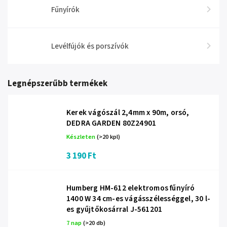
Fűnyírók
Levélfújók és porszívók
Legnépszerűbb termékek
Kerek vágószál 2,4mm x 90m, orsó,
DEDRA GARDEN 80Z24901
Készleten
(>20 kpl)
3 190 Ft
Humberg HM-612 elektromos fűnyíró
1400 W 34 cm-es vágásszélességgel, 30 l-
es gyűjtőkosárral J-561201
7 nap
(>20 db)