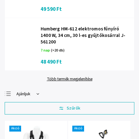
49 590 Ft
Humberg HM-612 elektromos fűnyíró
1400 W, 34 cm, 30 l-es gyűjtőkosárral J-
561200
7 nap
(>20 db)
48 490 Ft
Több termék megjelenítése
Ajánljuk
Legolcsóbb elöl
Legdrágább
Legnépszerűbb
termékek
Akció
Akció
ABC szerint