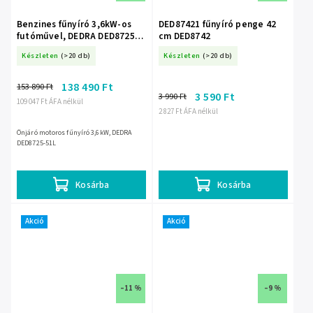
Benzines fűnyíró 3,6kW-os
DED87421 fűnyíró penge 42
futóművel, DEDRA DED8725-
cm DED8742
51L
Készleten
(>20 db)
Készleten
(>20 db)
138 490 Ft
153 890 Ft
3 590 Ft
3 990 Ft
109 047 Ft ÁFA nélkül
2 827 Ft ÁFA nélkül
Önjáró motoros fűnyíró 3,6kW, DEDRA
DED8725-51L
Kosárba
Kosárba
Akció
Akció
–11 %
–9 %