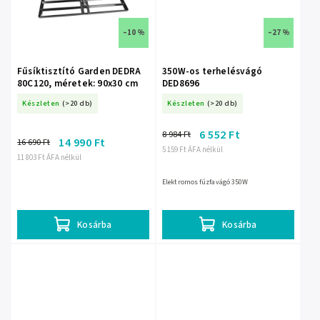
–10 %
–27 %
Fűsíktisztító Garden DEDRA
350W-os terhelésvágó
80C120, méretek: 90x30 cm
DED8696
Készleten
(>20 db)
Készleten
(>20 db)
6 552 Ft
8 984 Ft
14 990 Ft
16 690 Ft
5 159 Ft ÁFA nélkül
11 803 Ft ÁFA nélkül
Elektromos fűzfavágó 350W
Kosárba
Kosárba