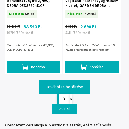
Benzines fűnyíró 2,7kW,
Vágószál kaszához, agresszív
DEDRA DED8720-43CP
kivitel, GARDEN DEDRA
80Z30154 3,0mmx15m
Készleten
(20 db)
Készleten
(>20 kpl)
88 590 Ft
2 690 Ft
98 490 Ft
2 890 Ft
69 756 Ft ÁFA nélkül
2 118 Ft ÁFA nélkül
Motoros fűnyíró hajtás nélkül 2,7kW,
Zsinór átmérő: 3 mmZsinór hossza: 15
DEDRA DED8720-43CP
mZsinór keresztmetszete: fogazott
Kosárba
Kosárba
További 18 betöltése
1
6
Fel
A rendezett kert alapja a jó eszközválasztás, ezért a fűápolás