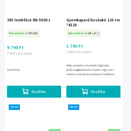
20V lombfúvó RB-5000.1
Gyomkaparó/kockakő 120 cm
*4328
Készleten
(>20 db)
Készleten
(>20 szt.)
1 790 Ft
9 790 Ft
1 409 Ft ÁFA nélkül
7 709 Ft ÁFA nélkül
Kefe, amelyet a burkolat fugáinak,
Lombfúvó
járdaszegélyeknek a mohot vagy a kis
növényi maradványoknak a hatékony
tisztítására terveztek. ## Ezenkívül egy
háromszög alakú, acél...
Kosárba
Kosárba
Akció
Akció