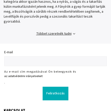
kategória akkor igazán hasznos, ha a nyírás, a vágás és a takarítás
külön munkafázisként jelenik meg. A Fűnyírók a gyep formáját tartják
meg, a Bozótvágók a sűrűbb részek rendbetételében segítenek, a
Levélfújók és porszívók pedig a szezonális takarítást teszik
gyorsabbá.
Többet szeretnék tudni
E-mail
Az e-mail cím megadásával Ön beleegyezik és
az adatvédelmi irányelveket
.
Feliratkozás
KAPCSOLAT