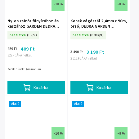
–10 %
–8 %
Nylon zsinór fűnyíróhoz és
Kerek vágószál 2,4mm x 90m,
kaszához GARDEN DEDRA
orsó, DEDRA GARDEN
80Z16151, kerek 1,6 mm, 15
80Z24901
Készleten
(1 kpl)
Készleten
(>20 kpl)
m hosszú
409 Ft
459 Ft
3 190 Ft
3 490 Ft
322 Ft ÁFA nélkül
2 512 Ft ÁFA nélkül
Kerek húrok 1,6mmx15m
Kosárba
Kosárba
Akció
Akció
–10 %
–9 %