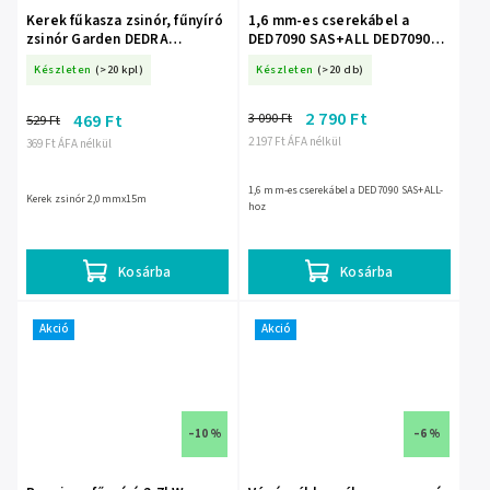
Kerek fűkasza zsinór, fűnyíró
1,6 mm-es cserekábel a
zsinór Garden DEDRA
DED7090 SAS+ALL DED70901-
80Z20151 2,0mmx15mm
hez
Készleten
(>20 kpl)
Készleten
(>20 db)
2 790 Ft
3 090 Ft
469 Ft
529 Ft
2 197 Ft ÁFA nélkül
369 Ft ÁFA nélkül
1,6 mm-es cserekábel a DED7090 SAS+ALL-
Kerek zsinór 2,0mmx15m
hoz
Kosárba
Kosárba
Akció
Akció
–10 %
–6 %