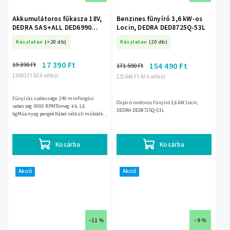
Akkumulátoros fűkasza 18V,
Benzines fűnyíró 3,6 kW-os
DEDRA SAS+ALL DED6990
Locin, DEDRA DED8725Q-53L
műanyag kés, vágási
Készleten
(>20 db)
Készleten
(20 db)
szélesség 240 mm
17 390 Ft
19 390 Ft
154 490 Ft
171 590 Ft
13 693 Ft ÁFA nélkül
121 646 Ft ÁFA nélkül
Fűnyírás szélessége: 240 mmForgási
Önjáró motoros fűnyíró 3,6kW Locin,
sebesség: 9000 RPMTömeg: kb. 1,6
DEDRA DED8725Q-53L
kgMűanyag pengékKábel nélküli működés
lehetősége
Kosárba
Kosárba
Akció
Akció
–11 %
–9 %