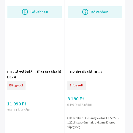
Bővebben
Bővebben
CO2-érzékelő + füstérzékelő
CO2 érzékelő DC-3
DC-4
Elfogyott
Elfogyott
8 190 Ft
11 990 Ft
6 449 Ft ÁFA nélkül
9 441 Ft ÁFA nélkül
CO2 érzékelő DC-3- megfelel az EN 50291-
1:2018 szabványnak- akkumulátoros
tápegység