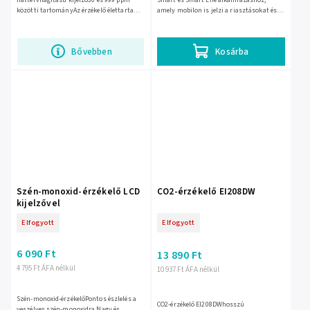
háttérvilágítású kijelző30 és 999 ppm
Smart és Smart Life alkalmazáshoz,
közötti tartományAz érzékelő élettartama
amely mobilon is jelzi a riasztásokat és
akár 6 év
az eseményeket. Konyhába, gázkészülékek
mellé vagy...
Bővebben
Kosárba
Szén-monoxid-érzékelő LCD
CO2-érzékelő EI208DW
kijelzővel
Elfogyott
Elfogyott
6 090 Ft
13 890 Ft
4 795 Ft ÁFA nélkül
10 937 Ft ÁFA nélkül
Szén-monoxid-érzékelőPontos észlelés a
CO2-érzékelő EI208DWhosszú
veszélyes szén-monoxidra.Nagy és