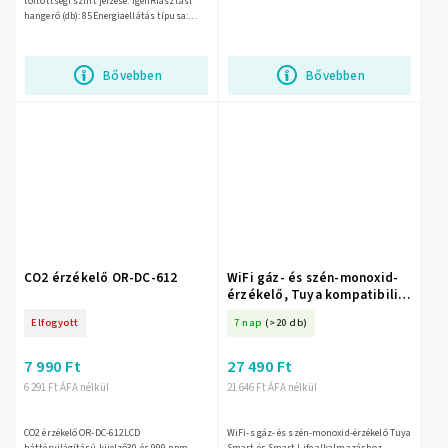
töltöttségi szint jelzése: igenRiasztási
hangerő (db): 85Energiaellátás típusa:
elemmelTesztgomb: igenNévleges
feszültség: 1 x 9V DCNémító gomb:...
Bővebben
Bővebben
CO2 érzékelő OR-DC-612
WiFi gáz- és szén-monoxid-
érzékelő, Tuya kompatibilis
– 50-643-
Elfogyott
7 nap
(>20 db)
7 990 Ft
27 490 Ft
6 291 Ft ÁFA nélkül
21 646 Ft ÁFA nélkül
CO2 érzékelő OR-DC-612LCD
WiFi-s gáz- és szén-monoxid-érzékelő Tuya