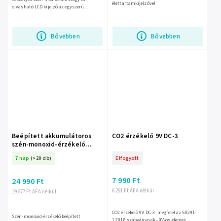
élettartamkijelzővel
olvasható LCD kijelző az egyszerű
figyelemmel kíséréshez.Hang- és vizuális
riasztás a azonnali...
Bővebben
Bővebben
Beépített akkumulátoros
CO2 érzékelő 9V DC-3
szén-monoxid-érzékelő
FA3820
7 nap
(>20 db)
Elfogyott
7 990 Ft
24 990 Ft
6 291 Ft ÁFA nélkül
19 677 Ft ÁFA nélkül
CO2 érzékelő 9V DC-3- megfelel az 50291-
Szén-monoxid-érzékelő beépített
1:2018 szabványnak - 9V-os elemes