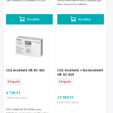
Szén-monoxid (CO) érzékelő KD-218B
akkumulátor élettartam a veszélyes gáz
elleni hosszú távú védelem
érdekében.Kiváló érzékenység a szén-
monoxid korai észleléséhez.Egyszerű
telepítés...
Kosárba
Kosárba
CO2 érzékelő OR-DC-633
CO2-érzékelő + füstérzékelő
OR-DC-620
Elfogyott
Elfogyott
6 790 Ft
10 990 Ft
5 346 Ft ÁFA nélkül
8 654 Ft ÁFA nélkül
CO2 érzékelő OR-DC-633Alacsony