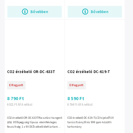
Bővebben
Bővebben
CO2 érzékelő OR-DC-633T
CO2 érzékelő DC-619-T
Elfogyott
Elfogyott
8 790 Ft
8 590 Ft
6 921 Ft ÁFA nélkül
6 764 Ft ÁFA nélkül
CO2 érzékelő OR-DC-633TRiasztási hangerő
CO2 érzékelő DC-619-TLCD kijelzőTUV
(db): 85Tápegység típusa: elemNévleges
tanúsítvány30 és 999 ppm közötti
feszültség: 1 x 9V DCÉrzékelő élettartama:
tartomány
7 évMéretek - Szélesség: 124mmMegfelelés