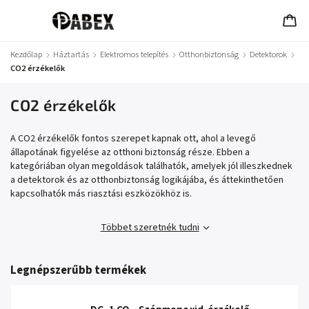
Kezdőlap
/
Háztartás
/
Elektromos telepítés
/
Otthonbiztonság
/
Detektorok
/
CO2 érzékelők
CO2 érzékelők
A CO2 érzékelők fontos szerepet kapnak ott, ahol a levegő
állapotának figyelése az otthoni biztonság része. Ebben a
kategóriában olyan megoldások találhatók, amelyek jól illeszkednek
a detektorok és az otthonbiztonság logikájába, és áttekinthetően
kapcsolhatók más riasztási eszközökhöz is.
Többet szeretnék tudni
Legnépszerűbb termékek