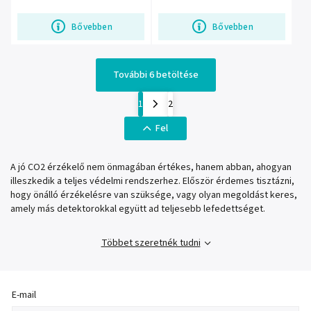
a...
Bővebben
Bővebben
További 6 betöltése
1
2
Fel
A jó CO2 érzékelő nem önmagában értékes, hanem abban, ahogyan
illeszkedik a teljes védelmi rendszerhez. Először érdemes tisztázni,
hogy önálló érzékelésre van szüksége, vagy olyan megoldást keres,
amely más detektorokkal együtt ad teljesebb lefedettséget.
Többet szeretnék tudni
E-mail