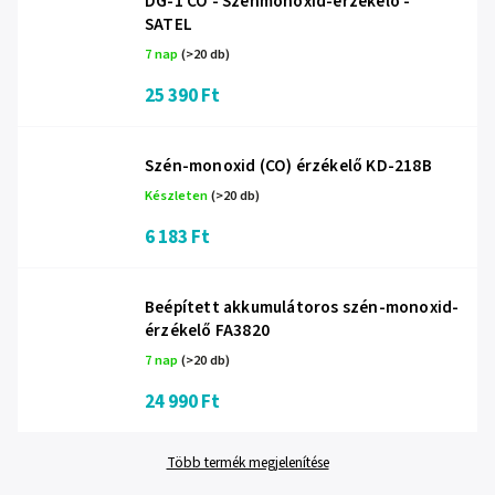
DG-1 CO - Szénmonoxid-érzékelő -
SATEL
7 nap
(>20 db)
25 390 Ft
Szén-monoxid (CO) érzékelő KD-218B
Készleten
(>20 db)
6 183 Ft
Beépített akkumulátoros szén-monoxid-
érzékelő FA3820
7 nap
(>20 db)
24 990 Ft
Több termék megjelenítése