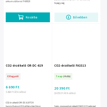
akkumulátorral FA3820
tápegység
Kosárba
Bővebben
CO2-érzékelő OR-DC-619
CO2-érzékelő FA3313
Elfogyott
7 nap
(4 db)
6 690 Ft
20 390 Ft
5 268 Ft ÁFA nélkül
16 055 Ft ÁFA nélkül
CO2 érzékelő OR-DC-619TÜV
tanúsítványLCD háttérvilágítású
Szén-monoxid-érzékelő FA3313 FireAngel