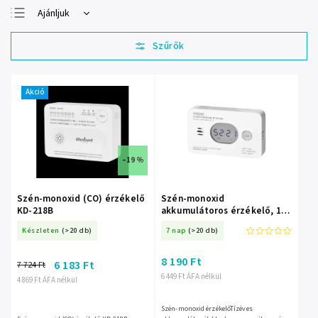
Ajánljuk
Legolcsóbb elöl
Legdrágább
Legnépszerűbb
termékek
Akció
ABC szerint
–19 %
Szén-monoxid (CO) érzékelő
Szén-monoxid
KD-218B
akkumulátoros érzékelő, 10
év
Készleten
(>20 db)
7 nap
(>20 db)
8 190 Ft
6 183 Ft
7 724 Ft
6 449 Ft ÁFA nélkül
4 869 Ft ÁFA nélkül
Szén-monoxid érzékelőTízéves