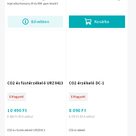
kijelzőtartomány30 és 999 ppm között
Bővebben
Kosárba
CO2 és füstérzékelő URZ0413
CO2 érzékelő DC-1
Elfogyott
Elfogyott
10 490 Ft
8 090 Ft
8 260 Ft ÁFA nélkül
6 370 Ft ÁFA nélkül
CO2 és füstérzékelő URZ0413
CO2 érzékelő