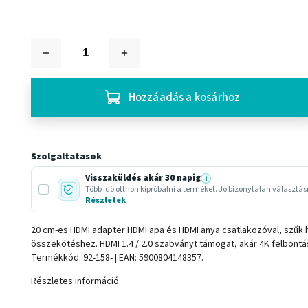
Hozzáadás a kosárhoz
Szolgaltatasok
Visszaküldés akár 30 napig
i
Több idő otthon kipróbálni a terméket. Jó bizonytalan választá
Részletek
20 cm-es HDMI adapter HDMI apa és HDMI anya csatlakozóval, szűk 
összekötéshez. HDMI 1.4 / 2.0 szabványt támogat, akár 4K felbontás 
Termékkód: 92-158- | EAN: 5900804148357.
Részletes információ