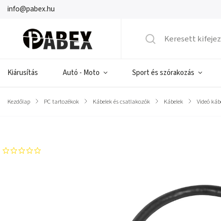
info@pabex.hu
Kiárusítás
Autó - Moto
Sport és szórakozás
Kezdőlap
/
PC tartozékok
/
Kábelek és csatlakozók
/
Kábelek
/
Videó káb
Márka:
PROLECH