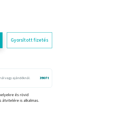
Gyorsított fizetés
snál vagy ajándéknál.
390 Ft
helyekre és rövid
átvitelére is alkalmas.