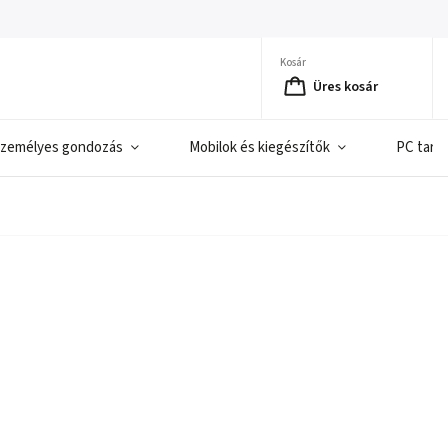
Kosár
Üres kosár
zemélyes gondozás
Mobilok és kiegészítők
PC tart