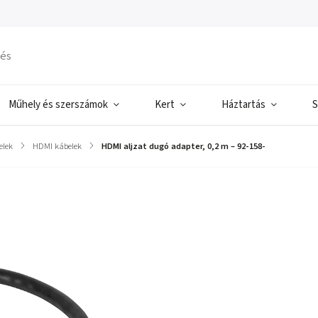
Műhely és szerszámok
Kert
Háztartás
S
elek
/
HDMI kábelek
/
HDMI aljzat dugó adapter, 0,2 m – 92-158-