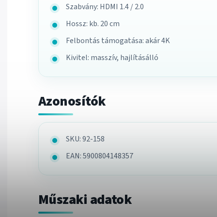
Szabvány: HDMI 1.4 / 2.0
Hossz: kb. 20 cm
Felbontás támogatása: akár 4K
Kivitel: masszív, hajlításálló
Azonosítók
SKU: 92-158
EAN: 5900804148357
Műszaki adatok