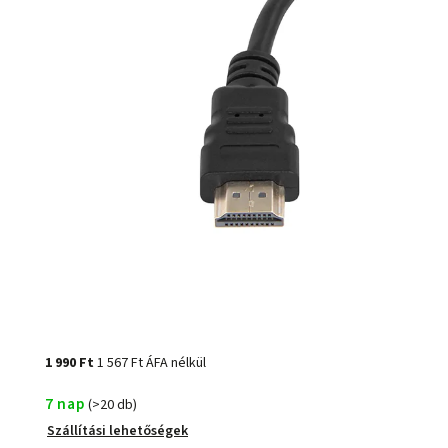
1 990 Ft
1 567 Ft ÁFA nélkül
7 nap
(>20 db)
Szállítási lehetőségek