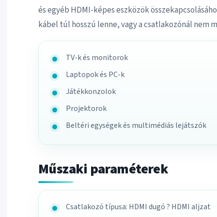
és egyéb HDMI-képes eszközök összekapcsolásához
kábel túl hosszú lenne, vagy a csatlakozónál nem 
TV-k és monitorok
Laptopok és PC-k
Játékkonzolok
Projektorok
Beltéri egységek és multimédiás lejátszók
Műszaki paraméterek
Csatlakozó típusa: HDMI dugó ? HDMI aljzat