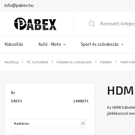
info@pabex.hu
Kiárusítás
Autó - Moto
Sport és szórakozás
Kezdőlap
/
PC tartozékok
/
Kábelek és csatlakozók
/
Kábelek
/
Videó káb
HDMI
Ár
549
Ft
14490
Ft
Az HDMI kábelek
játékkonzol mel
Raktáron
92