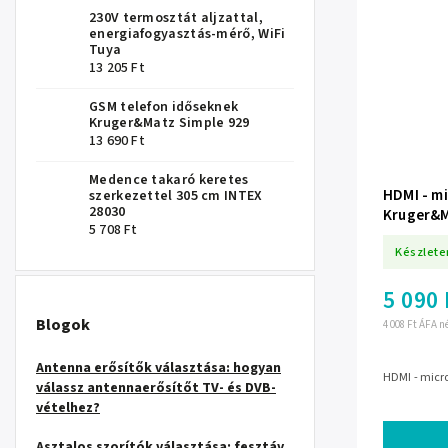
230V termosztát aljzattal,
energiafogyasztás-mérő, WiFi
Tuya
13 205 Ft
GSM telefon időseknek
Kruger&Matz Simple 929
13 690 Ft
Medence takaró keretes
HDMI - mi
szerkezettel 305 cm INTEX
28030
Kruger&
5 708 Ft
Készlete
5 090 
Blogok
4 008 Ft ÁFA n
Antenna erősítők választása: hogyan
HDMI - micr
válassz antennaerősítőt TV- és DVB-
vételhez?
Asztalos szorítók választása: fesztáv,