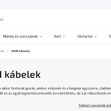
Műhely és szerszámok
Kert
Háztartás
S
elek
/
HDMI kábelek
 kábelek
 akkor fontosak igazán, amikor a képnek és a hangnak egyszerre, stabilan
lé ez az egyik legtermészetesebb összeköttetés, de a jó választásnál a h
Többet szeretnék tud