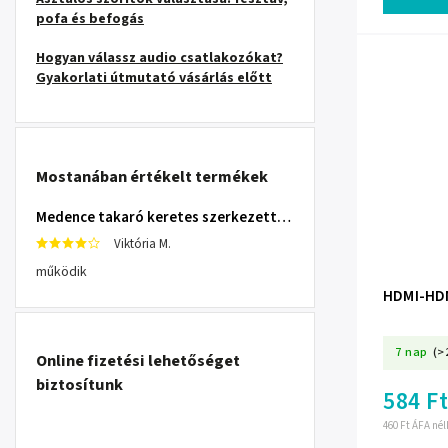
pofa és befogás
Hogyan válassz audio csatlakozókat?
Gyakorlati útmutató vásárlás előtt
Mostanában értékelt termékek
Medence takaró keretes szerkezettel 305 cm INTEX 28030
Viktória M.
működik
HDMI-HDMI
7 nap
(>
Online fizetési lehetőséget
biztosítunk
584 Ft
460 Ft ÁFA nél