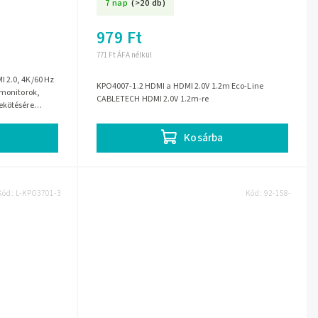
7 nap
(>20 db)
979 Ft
771 Ft ÁFA nélkül
 2.0, 4K/60 Hz
KPO4007-1.2 HDMI a HDMI 2.0V 1.2m Eco-Line
 monitorok,
CABLETECH HDMI 2.0V 1.2m-re
ekötésére
 a...
Kosárba
Kód:
L-KPO3701-3
Kód:
92-158-