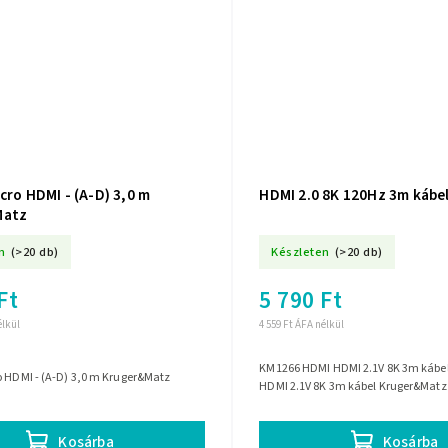
cro HDMI - (A-D) 3,0 m
HDMI 2.0 8K 120Hz 3m kábe
Matz
n
(>20 db)
Készleten
(>20 db)
Ft
5 790 Ft
élkül
4 559 Ft ÁFA nélkül
KM1266 HDMI HDMI 2.1V 8K 3m kábe
o HDMI - (A-D) 3,0 m Kruger&Matz
HDMI 2.1V 8K 3m kábel Kruger&Matz
Kosárba
Kosárba