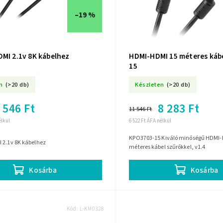
–19 %
DMI 2.1v 8K kábelhez
HDMI-HDMI 15 méteres káb
15
n
(>20 db)
Készleten
(>20 db)
 546 Ft
8 283 Ft
11 546 Ft
élkül
6 522 Ft ÁFA nélkül
KPO3703-15 Kiváló minőségű HDMI-
 2.1v 8K kábelhez
méteres kábel szűrőkkel, v1.4
Kosárba
Kosárba
Kód:
L-KM0328