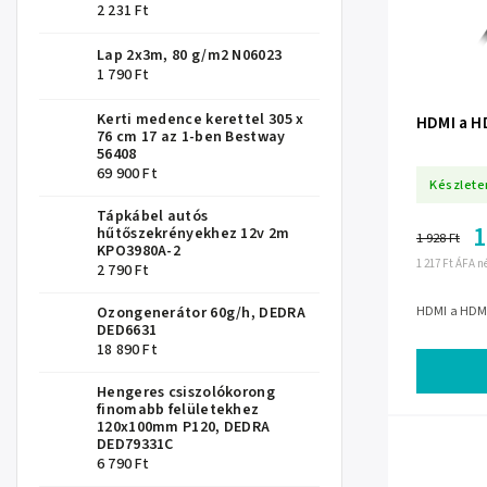
2 231 Ft
Lap 2x3m, 80 g/m2 N06023
1 790 Ft
Kerti medence kerettel 305 x
HDMI a H
76 cm 17 az 1-ben Bestway
56408
69 900 Ft
Készlete
Tápkábel autós
1
hűtőszekrényekhez 12v 2m
1 928 Ft
KPO3980A-2
1 217 Ft ÁFA n
2 790 Ft
HDMI a HDMI
Ozongenerátor 60g/h, DEDRA
DED6631
18 890 Ft
Hengeres csiszolókorong
finomabb felületekhez
120x100mm P120, DEDRA
DED79331C
6 790 Ft