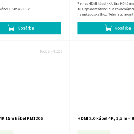
7 m-es HDMI kábel 4K Ultra HD támo
ábel 1,5 m 4K 2.0 V
18 Gbps adatátvitellel a zökkenőmen
hangkapcsolathoz. Televízor, monito
vagy játékkonzol összekötésére is...
Kosárba
Kosárba
Kód:
L-KM1206
 4K 15m kábel KM1206
HDMI 2.0 kábel 4K, 1,5 m – 