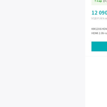
7 nap
(>
12 090
9 520 Ft ÁFA n
KM1206 HDMI
HDMI 2.0V-r