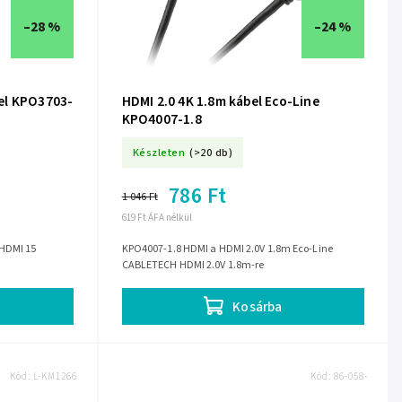
–28 %
–24 %
el KPO3703-
HDMI 2.0 4K 1.8m kábel Eco-Line
KPO4007-1.8
Készleten
(>20 db)
786 Ft
1 046 Ft
619 Ft ÁFA nélkül
HDMI 15
KPO4007-1.8 HDMI a HDMI 2.0V 1.8m Eco-Line
CABLETECH HDMI 2.0V 1.8m-re
Kosárba
Kód:
L-KM1266
Kód:
86-058-