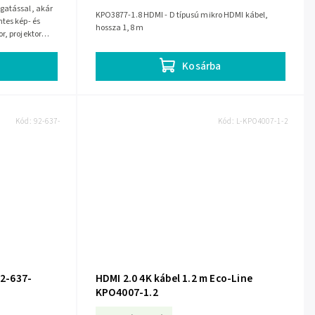
gatással, akár
KPO3877-1.8 HDMI - D típusú mikro HDMI kábel,
tes kép- és
hossza 1,8 m
r, projektor
Kosárba
Kód:
92-637-
Kód:
L-KPO4007-1-2
92-637-
HDMI 2.0 4K kábel 1.2 m Eco-Line
KPO4007-1.2