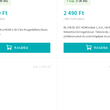
20 db)
7 nap
(>20 db)
 Ft
2 490 Ft
élkül
1 961 Ft ÁFA nélkül
BLOW 92-637 HDMI kábel 1,5 m, HDMI
 a HDMI 2.0V 15m Kruger&Matz Basic
felbontás támogatással. Televíziók,
a
játékkonzolok és számítógépek össz
alkalmas, aranyozott csatlakozókkal
Kosárba
Kosárba
Kód:
L-KM1207