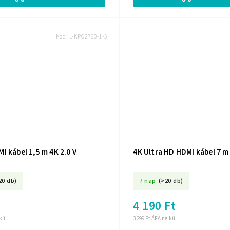
Kód:
L-KPO2760-1-5
 kábel 1,5 m 4K 2.0 V
4K Ultra HD HDMI kábel 7 m
20 db)
7 nap
(>20 db)
4 190 Ft
kül
3 299 Ft ÁFA nélkül