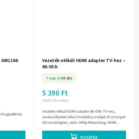
l KM1266
Vezeték nélküli HDMI adapter TV-hez –
86-058-
7 nap
(>20 db)
5 390 Ft
4 244 Ft ÁFA nélkül
Vezeték nélküli HDMI adapter 86-058- TV-hez,
l Kruger&Matz
amely kábelek nélkül továbbítja a képet és a hangot
HD minőségben, akár 1080p felbontásig. HDMI
porton csatlakozik, és iOS, Android,...
Kosárba