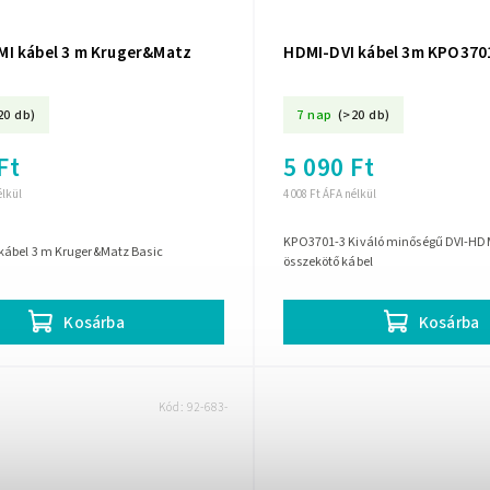
I kábel 3 m Kruger&Matz
HDMI-DVI kábel 3m KPO370
20 db)
7 nap
(>20 db)
Ft
5 090 Ft
élkül
4 008 Ft ÁFA nélkül
KPO3701-3 Kiváló minőségű DVI-HD
ábel 3 m Kruger&Matz Basic
összekötő kábel
Kosárba
Kosárba
Kód:
92-683-