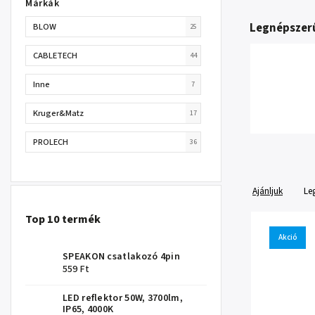
Márkák
Legnépszer
BLOW
25
CABLETECH
44
Inne
7
Kruger&Matz
17
PROLECH
36
Ajánljuk
Le
Top 10 termék
Akció
SPEAKON csatlakozó 4pin
559 Ft
LED reflektor 50W, 3700lm,
IP65, 4000K