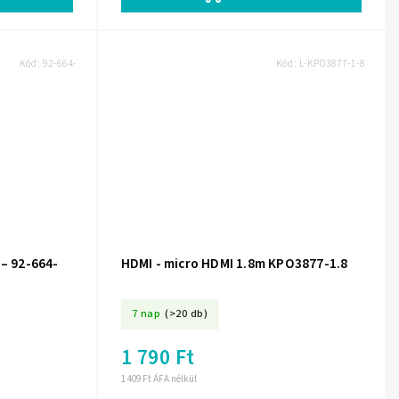
Kód:
92-664-
Kód:
L-KPO3877-1-8
 – 92-664-
HDMI - micro HDMI 1.8m KPO3877-1.8
7 nap
(>20 db)
1 790 Ft
1 409 Ft ÁFA nélkül