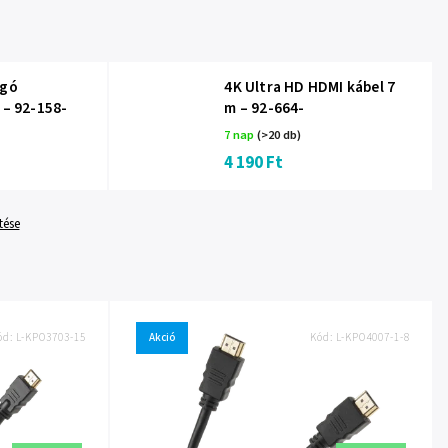
ugó
4K Ultra HD HDMI kábel 7
 – 92-158-
m – 92-664-
7 nap
(>20 db)
4 190 Ft
tése
ód:
L-KPO3703-15
Akció
Kód:
L-KPO4007-1-8