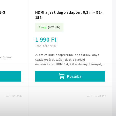
1-3
HDMI aljzat dugó adapter, 0,2 m – 92-
158-
7 nap
(>20 db)
1 990 Ft
1 567 Ft ÁFA nélkül
20 cm-es HDMI adapter HDMI apa és HDMI anya
MI 3m-es
csatlakozóval, szűk helyekre és rövid
összekötéshez. HDMI 1.4 / 2.0 szabványt támogat,
akár 4K felbontás átvitelére is alkalmas....
Kosárba
Kód:
92-638-
Kód:
L-KM1204