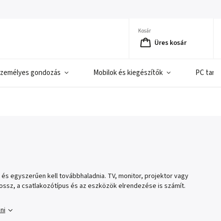
Kosár
Üres kosár
zemélyes gondozás
Mobilok és kiegészítők
PC tart
 és egyszerűen kell továbbhaladnia. TV, monitor, projektor vagy
ossz, a csatlakozótípus és az eszközök elrendezése is számít.
ni