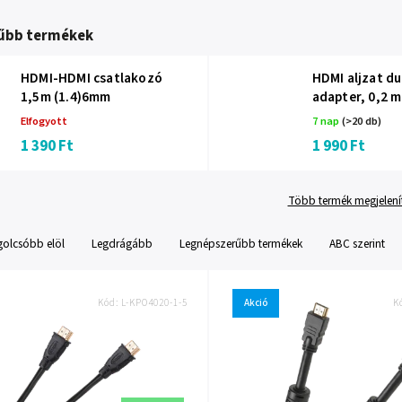
űbb termékek
HDMI-HDMI csatlakozó
HDMI aljzat d
1,5m (1.4)6mm
adapter, 0,2 m
Elfogyott
7 nap
(>20 db)
1 390 Ft
1 990 Ft
Több termék megjelení
golcsóbb elöl
Legdrágább
Legnépszerűbb termékek
ABC szerint
Kód:
L-KPO4020-1-5
Akció
K