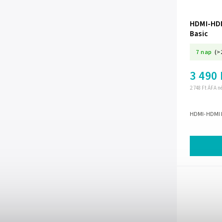
HDMI-HDM
Basic
7 nap
(>
3 490 
2 748 Ft ÁFA n
HDMI-HDMI k