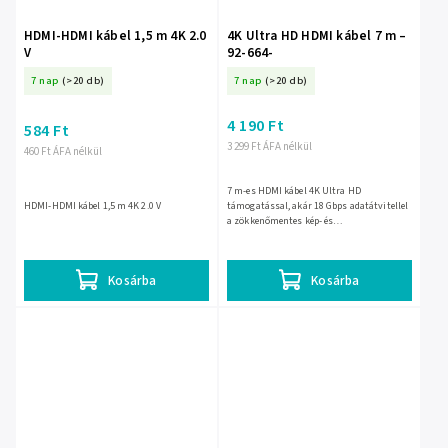
HDMI-HDMI kábel 1,5 m 4K 2.0
4K Ultra HD HDMI kábel 7 m –
V
92-664-
7 nap
(>20 db)
7 nap
(>20 db)
4 190 Ft
584 Ft
3 299 Ft ÁFA nélkül
460 Ft ÁFA nélkül
7 m-es HDMI kábel 4K Ultra HD
HDMI-HDMI kábel 1,5 m 4K 2.0 V
támogatással, akár 18 Gbps adatátvitellel
a zökkenőmentes kép- és
hangkapcsolathoz. Televízor, monitor,
projektor vagy játékkonzol összekötésére
is...
Kosárba
Kosárba