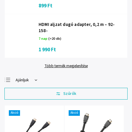
899 Ft
HDMI aljzat dugó adapter, 0,2 m – 92-
158-
7 nap
(>20 db)
1 990 Ft
Több termék megjelenítése
Ajánljuk
Legolcsóbb elöl
Legdrágább
Legnépszerűbb
termékek
Akció
Akció
ABC szerint