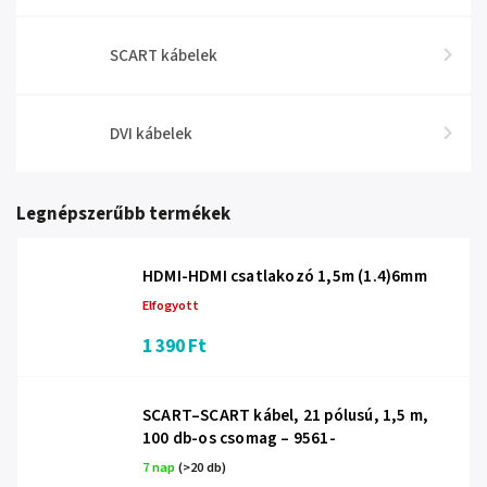
SCART kábelek
DVI kábelek
Legnépszerűbb termékek
HDMI-HDMI csatlakozó 1,5m (1.4)6mm
Elfogyott
1 390 Ft
SCART–SCART kábel, 21 pólusú, 1,5 m,
100 db-os csomag – 9561-
7 nap
(>20 db)