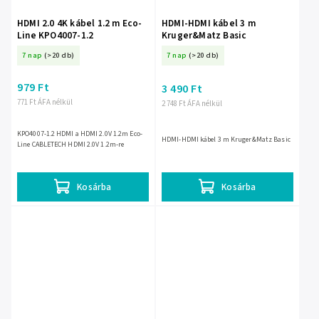
HDMI 2.0 4K kábel 1.2 m Eco-
HDMI-HDMI kábel 3 m
Line KPO4007-1.2
Kruger&Matz Basic
7 nap
(>20 db)
7 nap
(>20 db)
979 Ft
3 490 Ft
771 Ft ÁFA nélkül
2 748 Ft ÁFA nélkül
KPO4007-1.2 HDMI a HDMI 2.0V 1.2m Eco-
HDMI-HDMI kábel 3 m Kruger&Matz Basic
Line CABLETECH HDMI 2.0V 1.2m-re
Kosárba
Kosárba