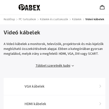
Kezdőlap
/
PC tartozékok
/
Kábelek és csatlakozók
/
Kábelek
/
Videó kábelek
Videó kábelek
A Videó kábelek a monitorok, televíziók, projektorok és más kijelzők
megbízható összekötésének alapjai. Ebben a kategóriában gyorsan
megtalálod, melyik irány a megfelelő: HDMI, VGA, DVI vagy SCART.
Többet szeretnék tudni
VGA kábelek
HDMI kábelek