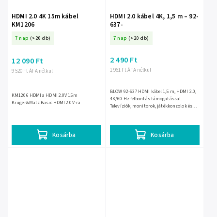
HDMI 2.0 4K 15m kábel
HDMI 2.0 kábel 4K, 1,5 m – 92-
KM1206
637-
7 nap
(>20 db)
7 nap
(>20 db)
2 490 Ft
12 090 Ft
1 961 Ft ÁFA nélkül
9 520 Ft ÁFA nélkül
BLOW 92-637 HDMI kábel 1,5 m, HDMI 2.0,
KM1206 HDMI a HDMI 2.0V 15m
4K/60 Hz felbontás támogatással.
Kruger&Matz Basic HDMI 2.0V-ra
Televíziók, monitorok, játékkonzolok és
számítógépek összekötésére alkalmas,
aranyozott csatlakozókkal a...
Kosárba
Kosárba