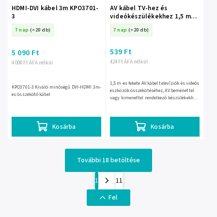
HDMI-DVI kábel 3m KPO3701-
AV kábel TV-hez és
3
videókészülékekhez 1,5 m
fekete – 4330-
7 nap
(>20 db)
7 nap
(>20 db)
539 Ft
5 090 Ft
424 Ft ÁFA nélkül
4 008 Ft ÁFA nélkül
1,5 m-es fekete AV kábel televíziók és videós
KPO3701-3 Kiváló minőségű DVI-HDMI 3m-
eszközök összekötéséhez, AV bemenettel
es összekötő kábel
vagy kimenettel rendelkező készülékekhez.
Szerszám nélkül csatlakoztatható, kép-
és...
Kosárba
Kosárba
További 18 betöltése
1
11
Fel