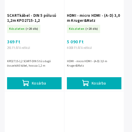
SCARTkábel - DIN 5 pólusú
HDMI - micro HDMI - (A-D) 3,0
1,2m KPO2715-1,2
m Kruger&Matz
Készleten
(>20 db)
Készleten
(>20 db)
369 Ft
5 090 Ft
291 Ft ÁFA nélkül
4 008 Ft ÁFA nélkül
KPO2715-1,2 SCART-DIN 5 tűs dugó
HDMI - micro HDMI - (A-D) 3,0 m
összekötő kábel, hossza 1,2 m
Kruger&Matz
Kosárba
Kosárba