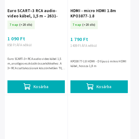
Euro SCART–3 RCA audio-
HDMI - micro HDMI 1.8m
video kábel, 1,5 m – 2631-
KPO3877-1.8
7 nap
(>20 db)
7 nap
(>20 db)
1 090 Ft
1 790 Ft
858 Ft ÁFA nélkül
1 409 Ft ÁFA nélkül
Euro SCART–3× RCA audio-video kábel 1,5
KPO3877-1.8 HDMI - D típusú mikro HDMI
m, analógos eszközök összekötéséhez. A
kábel, hossza 1,8 m
3× RCA csatlakozásnak köszönhetően TV,
DVD-lejátszó vagy más régebbi készülék
egyszerűen...
Kosárba
Kosárba