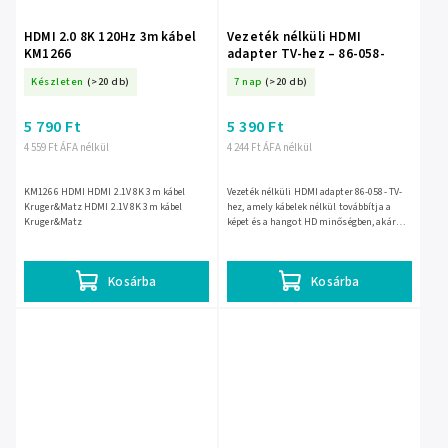
HDMI 2.0 8K 120Hz 3m kábel
Vezeték nélküli HDMI
KM1266
adapter TV-hez – 86-058-
Készleten
(>20 db)
7 nap
(>20 db)
5 790 Ft
5 390 Ft
4 559 Ft ÁFA nélkül
4 244 Ft ÁFA nélkül
KM1266 HDMI HDMI 2.1V 8K 3m kábel
Vezeték nélküli HDMI adapter 86-058- TV-
Kruger&Matz HDMI 2.1V 8K 3m kábel
hez, amely kábelek nélkül továbbítja a
Kruger&Matz
képet és a hangot HD minőségben, akár
1080p felbontásig. HDMI porton
csatlakozik, és iOS, Android,...
Kosárba
Kosárba