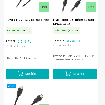
–19 %
–28 %
HDMI a HDMI 2.1v 8K kábelhez
HDMI-HDMI 15 méteres kábel
KPO3703-15
Készleten
(>20 db)
Készleten
(>20 db)
8 283 Ft
11 546 Ft
1 546 Ft
1 928 Ft
6 522 Ft ÁFA nélkül
1 217 Ft ÁFA nélkül
KPO3703-15 Kiváló minőségű HDMI-HDMI
HDMI a HDMI 2.1v 8K kábelhez
15 méteres kábel szűrőkkel, v1.4
Kosárba
Kosárba
Akció