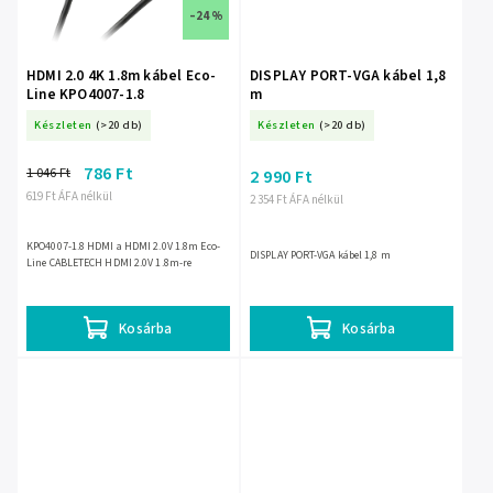
–24 %
HDMI 2.0 4K 1.8m kábel Eco-
DISPLAY PORT-VGA kábel 1,8
Line KPO4007-1.8
m
Készleten
(>20 db)
Készleten
(>20 db)
786 Ft
1 046 Ft
2 990 Ft
619 Ft ÁFA nélkül
2 354 Ft ÁFA nélkül
KPO4007-1.8 HDMI a HDMI 2.0V 1.8m Eco-
DISPLAY PORT-VGA kábel 1,8 m
Line CABLETECH HDMI 2.0V 1.8m-re
Kosárba
Kosárba