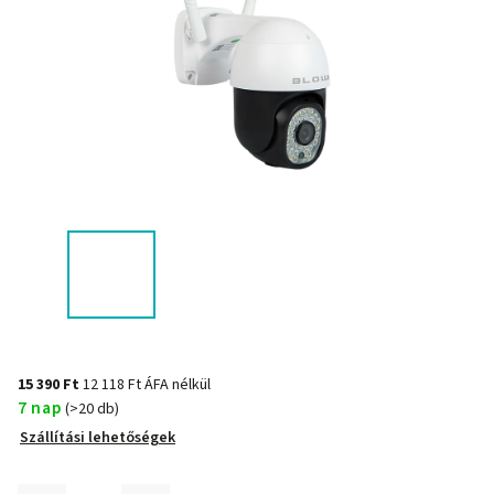
15 390 Ft
12 118 Ft ÁFA nélkül
7 nap
(>20 db)
Szállítási lehetőségek