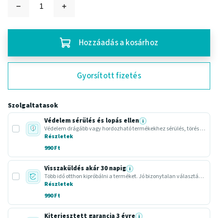
Hozzáadás a kosárhoz
Gyorsított fizetés
Szolgaltatasok
Védelem sérülés és lopás ellen
i
Védelem drágább vagy hordozható termékekhez sérülés, törés vagy lopás esetére.
Részletek
990 Ft
Visszaküldés akár 30 napig
i
Több idő otthon kipróbálni a terméket. Jó bizonytalan választásnál vagy ajándéknál.
Részletek
990 Ft
Kiterjesztett garancia 3 évre
i