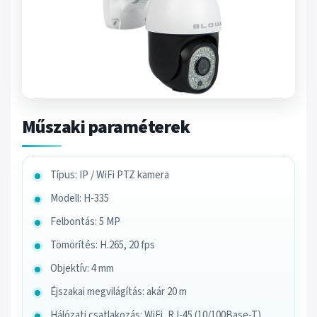
Műszaki paraméterek
Típus: IP / WiFi PTZ kamera
Modell: H-335
Felbontás: 5 MP
Tömörítés: H.265, 20 fps
Objektív: 4 mm
Éjszakai megvilágítás: akár 20 m
Hálózati csatlakozás: WiFi, RJ-45 (10/100Base-T),