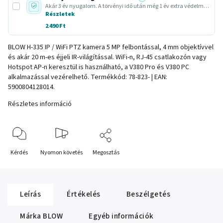
Akár 3 év nyugalom. A törvényi idő után még 1 év extra védelmet adunk.
Részletek
2 490 Ft
BLOW H-335 IP / WiFi PTZ kamera 5 MP felbontással, 4 mm objektívvel
és akár 20 m-es éjjeli IR-világítással. WiFi-n, RJ-45 csatlakozón vagy
Hotspot AP-n keresztül is használható, a V380 Pro és V380 PC
alkalmazással vezérelhető. Termékkód: 78-823- | EAN:
5900804128014.
Részletes információ
Kérdés
Nyomon követés
Megosztás
Leírás
Értékelés
Beszélgetés
Márka
BLOW
Egyéb információk