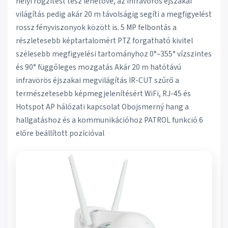
helyi rögzítést tesz lehetővé, az infravörös éjszakai
világítás pedig akár 20 m távolságig segíti a megfigyelést
rossz fényviszonyok között is. 5 MP felbontás a
részletesebb képtartalomért PTZ forgatható kivitel
szélesebb megfigyelési tartományhoz 0°–355° vízszintes
és 90° függőleges mozgatás Akár 20 m hatótávú
infravörös éjszakai megvilágítás IR-CUT szűrő a
természetesebb képmegjelenítésért WiFi, RJ-45 és
Hotspot AP hálózati kapcsolat Obojsmerný hang a
hallgatáshoz és a kommunikációhoz PATROL funkció 6
előre beállított pozícióval