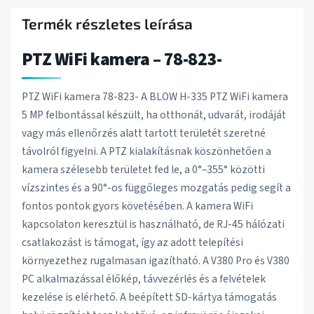
Termék részletes leírása
PTZ WiFi kamera – 78-823-
PTZ WiFi kamera 78-823- A BLOW H-335 PTZ WiFi kamera
5 MP felbontással készült, ha otthonát, udvarát, irodáját
vagy más ellenőrzés alatt tartott területét szeretné
távolról figyelni. A PTZ kialakításnak köszönhetően a
kamera szélesebb területet fed le, a 0°–355° közötti
vízszintes és a 90°-os függőleges mozgatás pedig segít a
fontos pontok gyors követésében. A kamera WiFi
kapcsolaton keresztül is használható, de RJ-45 hálózati
csatlakozást is támogat, így az adott telepítési
környezethez rugalmasan igazítható. A V380 Pro és V380
PC alkalmazással élőkép, távvezérlés és a felvételek
kezelése is elérhető. A beépített SD-kártya támogatás