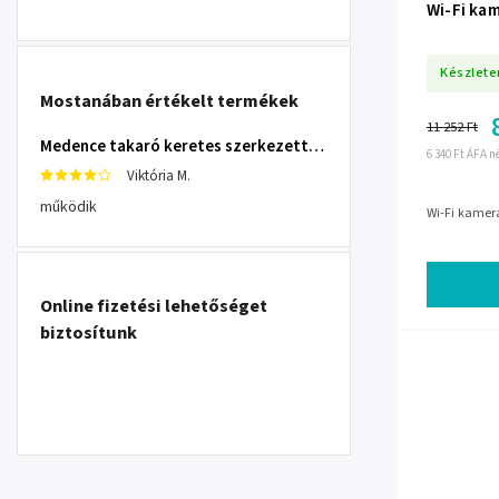
Wi-Fi ka
Készlete
Mostanában értékelt termékek
11 252 Ft
Medence takaró keretes szerkezettel 305 cm INTEX 28030
6 340 Ft ÁFA n
Viktória M.
működik
Wi-Fi kamer
Online fizetési lehetőséget
biztosítunk