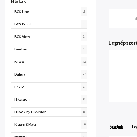
Márkák
BCS Line
13
B
BCS Point
3
BCS View
1
Legnépszer
Berdsen
5
BLOW
32
Dahua
57
EZVIZ
1
Hikvision
41
Hilook by Hikvision
8
Kruger&Matz
18
Ajánljuk
Le
Neutral
1