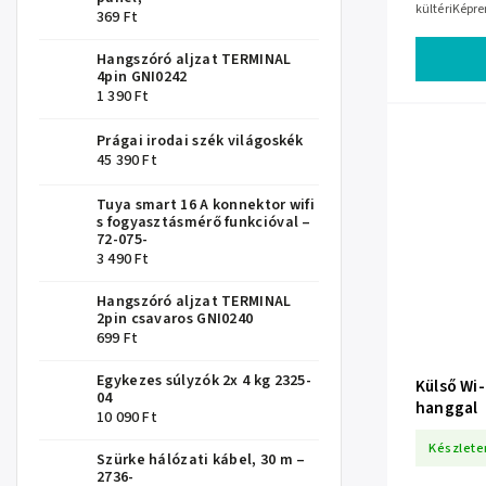
kültériKépr
369 Ft
SzínesGyújt
Hangszóró aljzat TERMINAL
4pin GNI0242
1 390 Ft
Prágai irodai szék világoskék
45 390 Ft
Tuya smart 16 A konnektor wifi
s fogyasztásmérő funkcióval –
72-075-
3 490 Ft
Hangszóró aljzat TERMINAL
2pin csavaros GNI0240
699 Ft
Egykezes súlyzók 2x 4 kg 2325-
Külső Wi
04
hanggal
10 090 Ft
Készlete
Szürke hálózati kábel, 30 m –
2736-