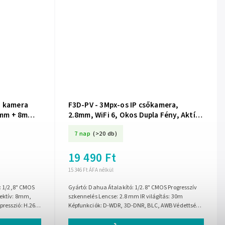
P kamera
F3D-PV - 3Mpx-os IP csőkamera,
mm + 8mm,
2.8mm, WiFi 6, Okos Dupla Fény, Aktív
a Hikvision-
Elrettentés - Dahua
7 nap
(>20 db)
19 490 Ft
15 346 Ft ÁFA nélkül
ó: 1/2,8" CMOS
Gyártó: Dahua Átalakító: 1/2.8" CMOS Progresszív
jektív: 8mm,
szkennelés Lencse: 2.8 mm IR világítás: 30m
resszió: H.265/
Képfunkciók: D-WDR, 3D-DNR, BLC, AWB Védettségi
osztály: IP67