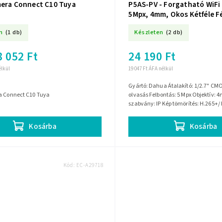
mera Connect C10 Tuya
P5AS-PV - Forgatható WiFi
5Mpx, 4mm, Okos Kétféle F
Védelem - Dahua
n
(1 db)
Készleten
(2 db)
8 052 Ft
24 190 Ft
élkül
19 047 Ft ÁFA nélkül
Gyártó: Dahua Átalakító: 1/2.7" CMO
a Connect C10 Tuya
olvasás Felbontás: 5 Mpx Objektív: 4
szabvány: IP Kép tömörítés: H.265+/
H.264/ MJPEG IR megvilágító:...
Kosárba
Kosárba
Kód:
EC-A29718