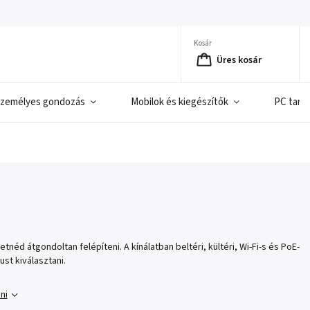
Kosár
Üres kosár
zemélyes gondozás
Mobilok és kiegészítők
PC tart
éd átgondoltan felépíteni. A kínálatban beltéri, kültéri, Wi‑Fi-s és PoE-
st kiválasztani.
ni