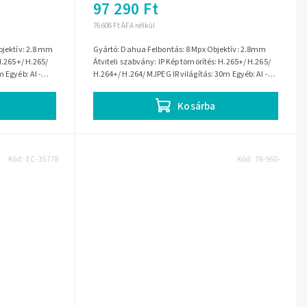
97 290 Ft
76 606 Ft ÁFA nélkül
bjektív: 2.8 mm
Gyártó: Dahua Felbontás: 8 Mpx Objektív: 2.8mm
H.265+/ H.265/
Átviteli szabvány: IP Kép tömörítés: H.265+/ H.265/
 Egyéb: AI -
H.264+/ H.264/ MJPEG IR világítás: 30m Egyéb: AI -
Intelligens képelemző...
Kosárba
Kód:
EC-35778
Kód:
78-960-