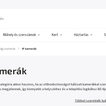
Műhely és szerszámok
Kert
Háztartás
S
sági kamerák
/
IP kamerák
amerák
ategória akkor hasznos, ha az otthonbiztonságot hálózati kamerákkal szeretn
 megjelennek, így könnyebb a helyszínhez és a telepítési logikához illő típu
Többet szeretnék tud