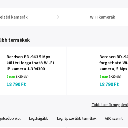
eltéri kamerák
WIFI kamerák
űbb termékek
Berdsen BD-943 5 Mpx
Berdsen BD-94
kültéri forgatható Wi-Fi
forgatható Wi‑
IP kamera J-394300
kamera, 5 Mpx
7 nap
(>20 db)
7 nap
(>20 db)
18 790 Ft
18 790 Ft
Több termék megjelení
golcsóbb elöl
Legdrágább
Legnépszerűbb termékek
ABC szerint