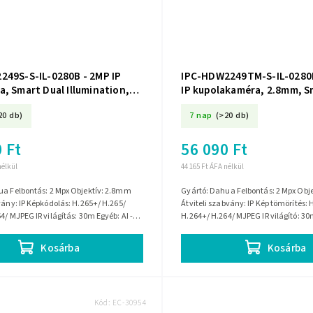
249S-S-IL-0280B - 2MP IP
IPC-HDW2249TM-S-IL-0280B
, Smart Dual Illumination,
IP kupolakaméra, 2.8mm, S
, 2.8mm, Mikrofon - DAHUA
Illumination, WizSense, Mi
20 db)
7 nap
(>20 db)
DAHUA
 Ft
56 090 Ft
nélkül
44 165 Ft ÁFA nélkül
ua Felbontás: 2 Mpx Objektív: 2.8mm
Gyártó: Dahua Felbontás: 2 Mpx Obj
vány: IP Képkódolás: H.265+/ H.265/
Átviteli szabvány: IP Kép tömörítés: 
4/ MJPEG IR világítás: 30m Egyéb: AI -
H.264+/ H.264/ MJPEG IR világító: 30m
képelemző funkciók,...
Intelligens képelemző...
Kosárba
Kosárba
Kód:
EC-30954