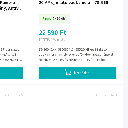
 Kamera
20 MP éjjellátó vadkamera – 78-960-
ény, Aktív
7 nap
(>20 db)
22 590 Ft
17 787 Ft ÁFA nélkül
S Progresszív
78-960- EAN: 5900804134855 20 MP-es éjjellátó
mm Átviteli
vadkamera, amely gyenge fényben is éles képeket
 H.265/ H.264+/
rögzít. Mozgásérzékelésre indul, ezért erdőben,
telken vagy épület környékén is jól...
Kosárba
Kód:
EC-30659
Kód:
EC-33404