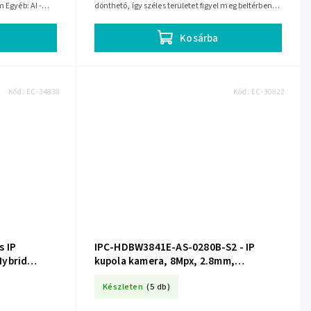
 Egyéb: AI -
dönthető, így széles területet figyel meg beltérben
vagy védett kültéren. Az alkalmazásból...
Kosárba
Kód:
EC-34838
Kód:
EC-30822
s IP
IPC-HDBW3841E-AS-0280B-S2 - IP
Hybrid
kupola kamera, 8Mpx, 2.8mm,
ion
WizSense, Starlight, Mikrofon - DAHUA
Készleten
(5 db)