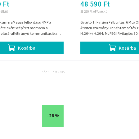
 Ft
48 590 Ft
nélkül
38 260 Ft ÁFA nélkül
Fi kameraMagas felbontású 4MP a
Gyártó: Hikvision Felbontás: 6 Mpx O
lvételekértBeépített memória a
Átviteli szabvány: IP Kép tömörítés: 
tárolásáraKétirányú kommunikáció a
H.264+/ H.264/ MJPEG IR világító: 30m
krofon és hangszóró...
Intelligens képelemző...
Kosárba
Kosárba
Kód:
L-KM2205
–28 %