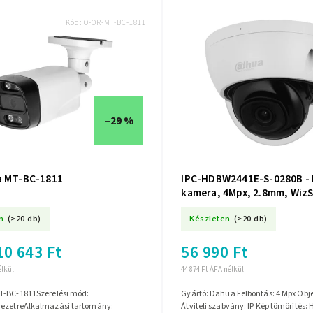
Kód:
O-OR-MT-BC-1811
–29 %
a MT-BC-1811
IPC-HDBW2441E-S-0280B - 
kamera, 4Mpx, 2.8mm, Wiz
Starlight, Mikrofon - DAHU
n
(>20 db)
Készleten
(>20 db)
10 643 Ft
56 990 Ft
élkül
44 874 Ft ÁFA nélkül
T-BC-1811Szerelési mód:
Gyártó: Dahua Felbontás: 4 Mpx Obj
ezetreAlkalmazási tartomány:
Átviteli szabvány: IP Kép tömörítés: 