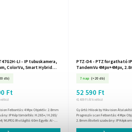
47G2H-LI - IP tubuskamera,
PTZ-D4 - PTZ forgatható I
mm, ColorVu, Smart Hybrid
TandemVu 4Mpx+4Mpx, 2.8
 - Hikvision
Okos Hybrid Fény - HiLook 
20 db)
7 nap
(>20 db)
től
0 Ft
52 590 Ft
 nélkül
41 409 Ft ÁFA nélkül
ision Felbontás: 4 Mpx Objektív: 2.8mm
Gyártó: Hilook by Hikvision Átalakít
bvány: IP Kép tömörítés: H.265+/ H.265/
Progreszív scan Felbontás: 4 Mpx Ob
4/ MJPEG IR világító: 60m Egyéb: AI -
2.8mm Átviteli szabvány: IP Képkomp
képelemző...
H.264/ MJPEG IR világító:...