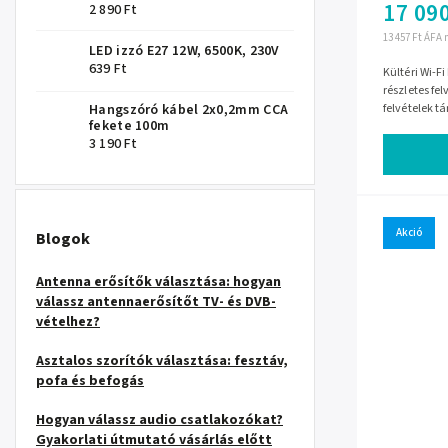
17 090
2 890 Ft
13 457 Ft ÁFA 
LED izzó E27 12W, 6500K, 230V
639 Ft
Kültéri Wi-
részletes fe
Hangszóró kábel 2x0,2mm CCA
felvételek 
fekete 100m
beépített mi
3 190 Ft
Akció
Blogok
Antenna erősítők választása: hogyan
válassz antennaerősítőt TV- és DVB-
vételhez?
Asztalos szorítók választása: fesztáv,
pofa és befogás
Hogyan válassz audio csatlakozókat?
Gyakorlati útmutató vásárlás előtt