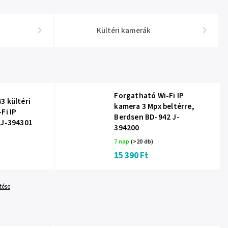
Kültéri kamerák
Forgatható Wi-Fi IP
3 kültéri
kamera 3 Mpx beltérre,
Fi IP
Berdsen BD-942 J-
 J-394301
394200
7 nap
(>20 db)
15 390 Ft
tése