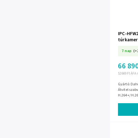
IPC-HFW2
túrkamera
WizSense
7 nap
(>
66 890
52 669 Ft ÁFA 
Gyártó: Dah
Átvitel szab
H.264+/ H.26
Intelligens 