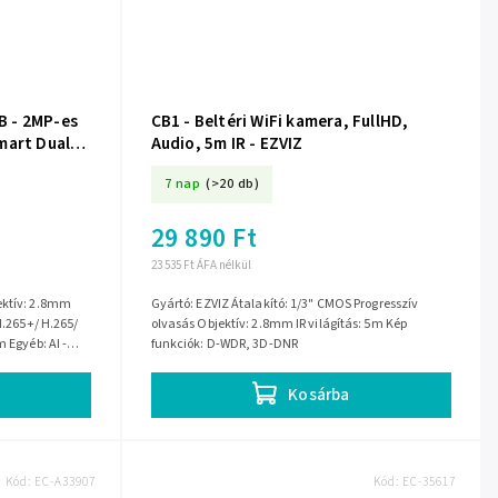
 - 2MP-es
CB1 - Beltéri WiFi kamera, FullHD,
mart Dual
Audio, 5m IR - EZVIZ
krofon -
7 nap
(>20 db)
29 890 Ft
23 535 Ft ÁFA nélkül
ektív: 2.8mm
Gyártó: EZVIZ Átalakító: 1/3" CMOS Progresszív
H.265+/ H.265/
olvasás Objektív: 2.8mm IR világítás: 5m Kép
 Egyéb: AI -
funkciók: D-WDR, 3D-DNR
Kosárba
Kód:
EC-A33907
Kód:
EC-35617