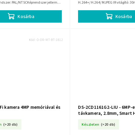
endszer: PAL/NTSCKéprendszer jellemző:
H.264+/ H.264/ MJPEG IR világító: 30m
ótávolság: 3,6 mm
Intelligens kép elemző...
Kosárba
Kosárba
Kód:
O-OR-MT-BT-1812
-Fi kamera 4MP memóriával és
DS-2CD1161G2-LIU - 6MP-e
távkamera, 2.8mm, Smart 
Light, MD2.0, IK08 - Hikvis
n
(>20 db)
Készleten
(>20 db)