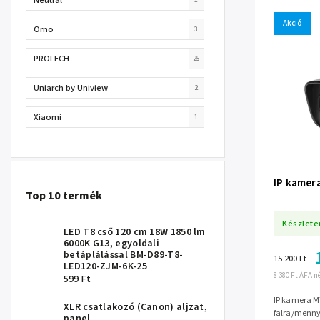
Akció
Orno
3
PROLECH
25
Uniarch by Uniview
2
Xiaomi
1
IP kamer
Top 10 termék
Készlete
LED T8 cső 120 cm 18W 1850 lm
6000K G13, egyoldali
betáplálással BM-D89-T8-
15 200 Ft
LED120-ZJM-6K-25
8 380 Ft ÁFA n
599 Ft
IP kamera M
XLR csatlakozó (Canon) aljzat,
falra/menny
panel,