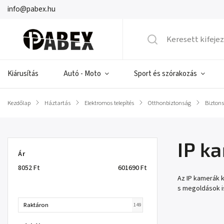
info@pabex.hu
Kiárusítás
Autó - Moto
Sport és szórakozás
Kezdőlap
/
Háztartás
/
Elektromos telepítés
/
Otthonbiztonság
/
Bizton
IP k
Ár
8052
Ft
601690
Ft
Az IP kamerák k
s megoldások is
Raktáron
149