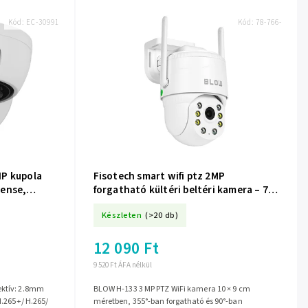
Kód:
EC-30991
Kód:
78-766-
IP kupola
Fisotech smart wifi ptz 2MP
Sense,
forgatható kültéri beltéri kamera – 78-
A
766-
Készleten
(>20 db)
12 090 Ft
9 520 Ft ÁFA nélkül
ektív: 2.8mm
BLOW H-133 3 MP PTZ WiFi kamera 10 × 9 cm
H.265+/ H.265/
méretben, 355°-ban forgatható és 90°-ban