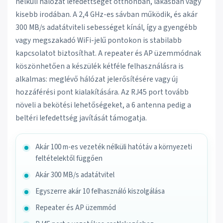
nélküli hálózat lefedettségét otthonban, lakásban vagy
kisebb irodában. A 2,4 GHz-es sávban működik, és akár
300 MB/s adatátviteli sebességet kínál, így a gyengébb
vagy megszakadó WiFi-jelű pontokon is stabilabb
kapcsolatot biztosíthat. A repeater és AP üzemmódnak
köszönhetően a készülék kétféle felhasználásra is
alkalmas: meglévő hálózat jelerősítésére vagy új
hozzáférési pont kialakítására. Az RJ45 port tovább
növeli a bekötési lehetőségeket, a 6 antenna pedig a
beltéri lefedettség javítását támogatja.
Akár 100 m-es vezeték nélküli hatótáv a környezeti
feltételektől függően
Akár 300 MB/s adatátvitel
Egyszerre akár 10 felhasználó kiszolgálása
Repeater és AP üzemmód