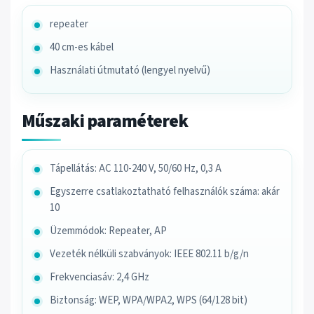
repeater
40 cm-es kábel
Használati útmutató (lengyel nyelvű)
Műszaki paraméterek
Tápellátás: AC 110-240 V, 50/60 Hz, 0,3 A
Egyszerre csatlakoztatható felhasználók száma: akár
10
Üzemmódok: Repeater, AP
Vezeték nélküli szabványok: IEEE 802.11 b/g/n
Frekvenciasáv: 2,4 GHz
Biztonság: WEP, WPA/WPA2, WPS (64/128 bit)