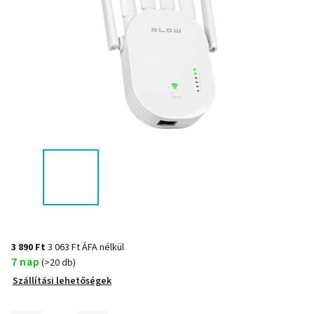
3 890 Ft
3 063 Ft ÁFA nélkül
7 nap
(>20 db)
Szállítási lehetőségek