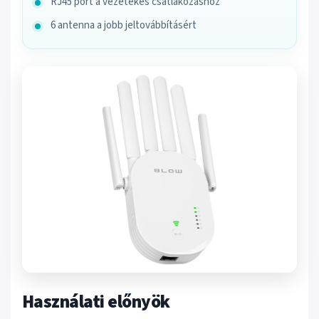
RJ45 port a vezetékes csatlakozáshoz
6 antenna a jobb jeltovábbításért
Használati előnyök