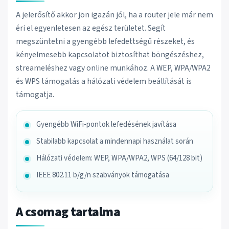
A jelerősítő akkor jön igazán jól, ha a router jele már nem
éri el egyenletesen az egész területet. Segít
megszüntetni a gyengébb lefedettségű részeket, és
kényelmesebb kapcsolatot biztosíthat böngészéshez,
streameléshez vagy online munkához. A WEP, WPA/WPA2
és WPS támogatás a hálózati védelem beállítását is
támogatja.
Gyengébb WiFi-pontok lefedésének javítása
Stabilabb kapcsolat a mindennapi használat során
Hálózati védelem: WEP, WPA/WPA2, WPS (64/128 bit)
IEEE 802.11 b/g/n szabványok támogatása
A csomag tartalma