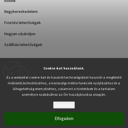
Rólunk
Nagykereskedelem
Fizetési lehetőségek
Hogyan vásároljon
Szállítási lehetőségek
Cookie-kat használunk.
Árukereső.hu
Ez a weboldal cookie-kat és hasonló technológiákat használ a megfelelő
működés biztosításához, a közösségi média funkciók nyújtásához és a
látogatottság elemzéséhez, valamint a hirdetések és a tartalom
személyre szabásához az Ön hozzájárulása alapján.
Beállítások
Copyright 2026
Pabex.hu
. Minden jog fenntartva.
Süti beállítások szerkesztése
Elfogadom
Vytvořil
Shoptet
| Design
Shoptak.cz