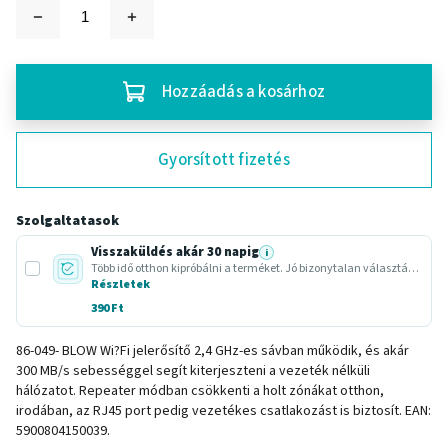
Hozzáadás a kosárhoz
Gyorsított fizetés
Szolgaltatasok
Visszaküldés akár 30 napig
i
Több idő otthon kipróbálni a terméket. Jó bizonytalan választásnál vagy ajándéknál.
Részletek
390 Ft
86-049- BLOW Wi?Fi jelerősítő 2,4 GHz-es sávban működik, és akár
300 MB/s sebességgel segít kiterjeszteni a vezeték nélküli
hálózatot. Repeater módban csökkenti a holt zónákat otthon,
irodában, az RJ45 port pedig vezetékes csatlakozást is biztosít. EAN:
5900804150039.