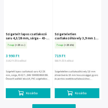
Szigetelt lapos csatlakozó
Szigeteletlen
saru 4,3/26 mm, sárga – 43-
csatlakozóhüvely 3,9 mm 18
027-
mm – 43-114-
7 nap
(>20 cs.)
7 nap
(>20 db)
3 990 Ft
719 Ft
3 142 Ft ÁFA nélkül
566 Ft ÁFA nélkül
Szigetelt lapos csatlakozó saru 4,3/26
Szigeteletlen csatlakozóhüvely 3,9 mm
mm, sárga, 43-027-, EAN: 5900804069386.
átmérővel és 18 mm hosszúsággal, gyors
Ónozott acélból készült, PVC szigeteléssel,
és pontos vezetékcsatlakozáshoz.
4–6 mm? vezetékhez, 48 A maximális
Kompakt kialakítása egyszerű szerelést és
áramhoz.
stabil érintkezést segít...
Kosárba
Kosárba