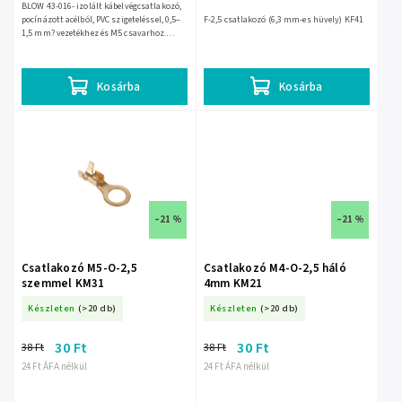
BLOW 43-016- izolált kábelvégcsatlakozó,
pocínázott acélból, PVC szigeteléssel, 0,5–
F-2,5 csatlakozó (6,3 mm-es hüvely) KF41
1,5 mm? vezetékhez és M5 csavarhoz.
Piros kivitelben, 19 A terhelhetőséggel, 100
db-os...
Kosárba
Kosárba
–21 %
–21 %
Csatlakozó M5-O-2,5
Csatlakozó M4-O-2,5 háló
szemmel KM31
4mm KM21
Készleten
(>20 db)
Készleten
(>20 db)
30 Ft
30 Ft
38 Ft
38 Ft
24 Ft ÁFA nélkül
24 Ft ÁFA nélkül