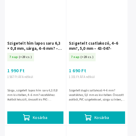
Szigetelt hím lapos saru 6,3
Szigetelt csatlakozó, 4–6
× 0,8 mm, sárga, 4–6 mm? –
mm?, 5,0 mm – 43-047-
43-036-
7 nap
(>20 cs.)
7 nap
(>20 cs.)
1 990 Ft
1 690 Ft
1 567 Ft ÁFA nélkül
1 331 Ft ÁFA nélkül
Sárga, szigetelt lapos hím saru 6,3/0,8
Szigetelt dugó csatlakozó 4–6 mm?
mm kivitelben, 4–6 mm? vezetékhez.
vezetékhez, 5,0 mm-es kivitelben. Ónozott
Acélból készült, ónozott és PVC-
acélból, PVC szigeteléssel, sárga színben,
szigetelésű, max. 24 A terhelhetőséggel.
legfeljebb 24 A terhelhetőséggel; EAN:
EAN: 5900804069515, modell:...
5900804069621,...
Kosárba
Kosárba