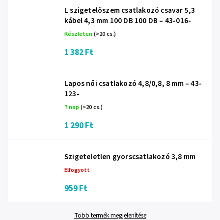
L szigetelőszem csatlakozó csavar 5,3
kábel 4,3 mm 100 DB 100 DB – 43-016-
Készleten
(>20 cs.)
1 382 Ft
Lapos női csatlakozó 4,8/0,8, 8 mm – 43-
123-
7 nap
(>20 cs.)
1 290 Ft
Szigeteletlen gyorscsatlakozó 3,8 mm
Elfogyott
959 Ft
Több termék megjelenítése