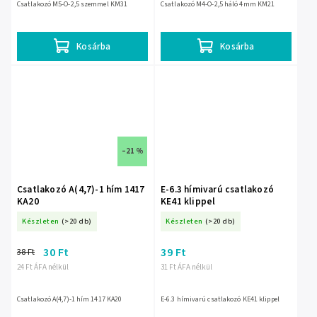
Csatlakozó M5-O-2,5 szemmel KM31
Csatlakozó M4-O-2,5 háló 4mm KM21
Kosárba
Kosárba
–21 %
Csatlakozó A(4,7)-1 hím 1417
E-6.3 hímivarú csatlakozó
KA20
KE41 klippel
Készleten
(>20 db)
Készleten
(>20 db)
30 Ft
39 Ft
38 Ft
24 Ft ÁFA nélkül
31 Ft ÁFA nélkül
Csatlakozó A(4,7)-1 hím 1417 KA20
E-6.3 hímivarú csatlakozó KE41 klippel