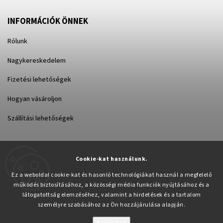
INFORMÁCIÓK ÖNNEK
Rólunk
Nagykereskedelem
Fizetési lehetőségek
Hogyan vásároljon
Szállítási lehetőségek
Cookie-kat használunk.
Árukereső.hu
Ez a weboldal cookie-kat és hasonló technológiákat használ a megfelelő
működés biztosításához, a közösségi média funkciók nyújtásához és a
látogatottság elemzéséhez, valamint a hirdetések és a tartalom
személyre szabásához az Ön hozzájárulása alapján.
Beállítások