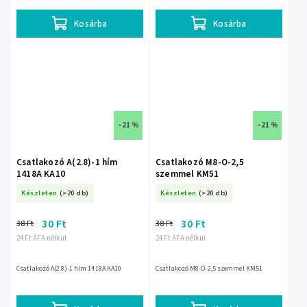
Kosárba
Kosárba
–21 %
–21 %
Csatlakozó A(2.8)-1 hím
Csatlakozó M8-O-2,5
1418A KA10
szemmel KM51
Készleten
(>20 db)
Készleten
(>20 db)
30 Ft
30 Ft
38 Ft
38 Ft
24 Ft ÁFA nélkül
24 Ft ÁFA nélkül
Csatlakozó A(2.8)-1 hím 1418A KA10
Csatlakozó M8-O-2,5 szemmel KM51