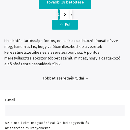
További 18 betöltése
1
7
Fel
Ha a kötés tartóssága fontos, ne csak a csatlakozó típusát nézze
meg, hanem azt is, hogy valóban illeszkedik-e a vezeték
keresztmetszetéhez és a szerelési ponthoz. A pontos
méretválasztás sokszor többet számít, mint az, hogy a csatlakozó
első ránézésre hasonlónak tűnik.
Többet szeretnék tudni
E-mail
Az e-mail cím megadásával Ön beleegyezik és
az adatvédelmi irányelveket