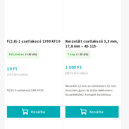
F(2.8)-1 csatlakozó 1390 KF10
Neizolált csatlakozó 3,3 mm,
17,6 mm – 43-115-
Készleten
(>20 db)
7 nap
(>20 db)
1 090 Ft
19 Ft
858 Ft ÁFA nélkül
15 Ft ÁFA nélkül
Neizolált 3,3 mm-es csatlakozó 17,6 mm
F(2.8)-1 csatlakozó 1390 KF10
hosszban, gyors és biztos elektromos
összekötéshez. Kompakt kialakítása
megkönnyíti a szerelést, a szigetelés
nélküli kivitel pedig jó...
Kosárba
Kosárba