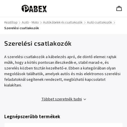
Kezdőlap
/
Autó - Moto
/
Autókábelek és csatlakozók
/
Autó csatlakozók
/
Szerelési csatlakozók
Szerelési csatlakozók
A szerelési csatlakozók a kábelezés apró, de döntő elemei: rajtuk
múlik, hogy a kötés pontosan illeszkedik-e, stabil marad-e, és
szerelés közben tisztán kezelhető-e. Ebben a kategóriában olyan
megoldások találhatók, amelyek autós és más elektromos szerelési
feladatoknál segítenek rendezett, megbízható kapcsolatot
kialakítani.
Többet szeretnék tudni
Legnépszerűbb termékek