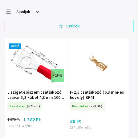
Ajánljuk
Legolcsóbb elöl
Legdrágább
Legnépszerűbb
termékek
Akció
ABC szerint
–29 %
L szigetelőszem csatlakozó
F-2,5 csatlakozó (6,3 mm-es
csavar 5,3 kábel 4,3 mm 100
hüvely) KF41
DB 100 DB – 43-016-
Készleten
(>20 cs.)
Készleten
(>20 db)
1 382 Ft
1 970 Ft
29 Ft
1 088 Ft ÁFA nélkül
23 Ft ÁFA nélkül