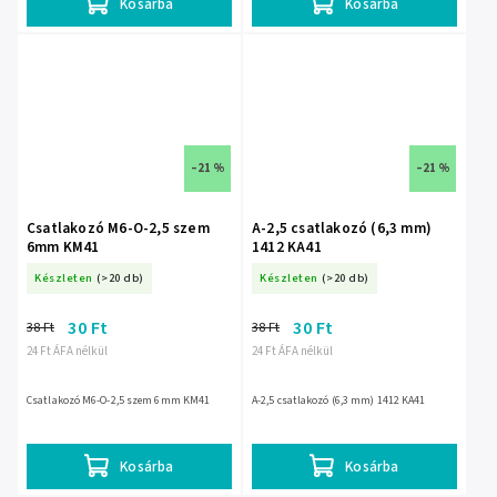
Kosárba
Kosárba
–21 %
–21 %
Csatlakozó M6-O-2,5 szem
A-2,5 csatlakozó (6,3 mm)
6mm KM41
1412 KA41
Készleten
(>20 db)
Készleten
(>20 db)
30 Ft
30 Ft
38 Ft
38 Ft
24 Ft ÁFA nélkül
24 Ft ÁFA nélkül
Csatlakozó M6-O-2,5 szem 6mm KM41
A-2,5 csatlakozó (6,3 mm) 1412 KA41
Kosárba
Kosárba