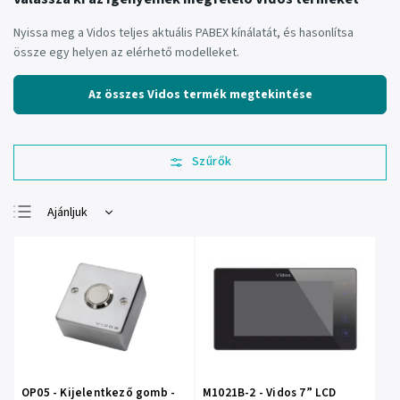
Nyissa meg a Vidos teljes aktuális PABEX kínálatát, és hasonlítsa
össze egy helyen az elérhető modelleket.
Az összes Vidos termék megtekintése
Ajánljuk
Legolcsóbb elöl
Legdrágább
Legnépszerűbb
termékek
ABC szerint
OP05 - Kijelentkező gomb -
M1021B-2 - Vidos 7” LCD