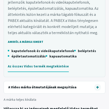
jellemzők: kaputelefonok és videókaputelefonok,
beléptetés, épületautomatizálás, kapuautomatika. Az
áttekintés külön kezeli a márka tágabb fókuszát és a
PABEX aktuális kínálatát. A PABEX a Vidos ténylegesen
elérhető kategóriáit és konkrét modelljeit mutatja; a
teljes aktuális választék a terméklistán nyitható meg.
AMIRŐL A MÁRKA ISMERT
kaputelefonok és videókaputelefonok
beléptetés
épületautomatizálás
kapuautomatika
Az összes Vidos termék megtekintése
A Vidos márka útmutatójának megnyitása
A márka teljes kínálata
Válassza ki az igényeinek megfelelő Vidos terméket