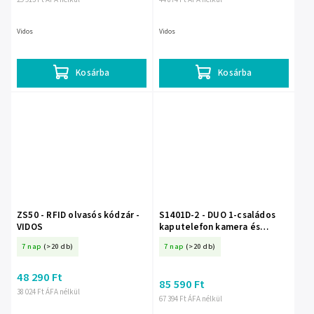
Vidos
Vidos
Kosárba
Kosárba
ZS50 - RFID olvasós kódzár -
S1401D-2 - DUO 1-családos
VIDOS
kaputelefon kamera és
kódolóval, beépített - Vidos
7 nap
(>20 db)
7 nap
(>20 db)
48 290 Ft
85 590 Ft
38 024 Ft ÁFA nélkül
67 394 Ft ÁFA nélkül