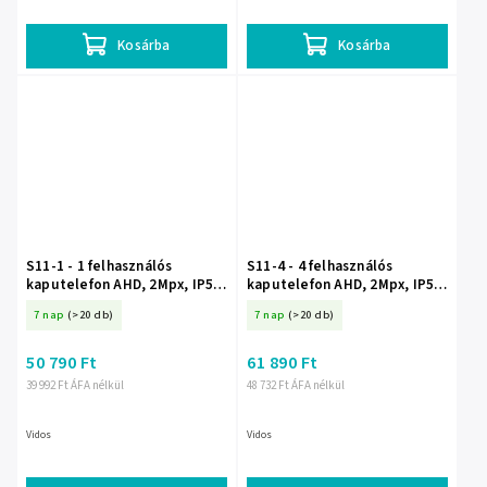
Kosárba
Kosárba
S11-1 - 1 felhasználós
S11-4 - 4 felhasználós
kaputelefon AHD, 2Mpx, IP54,
kaputelefon AHD, 2Mpx, IP54,
Vidos X - Vidos
Vidos X - Vidos
7 nap
(>20 db)
7 nap
(>20 db)
50 790 Ft
61 890 Ft
39 992 Ft ÁFA nélkül
48 732 Ft ÁFA nélkül
Vidos
Vidos