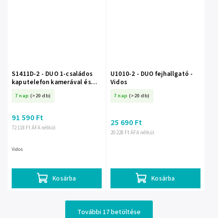
S1411D-2 - DUO 1-családos
U1010-2 - DUO fejhallgató -
kaputelefon kamerával és
Vidos
billentyűzettel, felületi
7 nap
(>20 db)
7 nap
(>20 db)
telepítés - Vidos
91 590 Ft
25 690 Ft
72 118 Ft ÁFA nélkül
20 228 Ft ÁFA nélkül
Vidos
Kosárba
Kosárba
További 17 betöltése