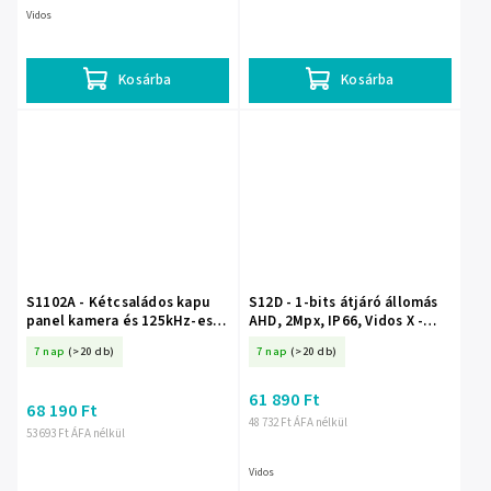
Vidos
Kosárba
Kosárba
S1102A - Kétcsaládos kapu
S12D - 1-bits átjáró állomás
panel kamera és 125kHz-es
AHD, 2Mpx, IP66, Vidos X -
RFID kártyaolvasóval,
Vidos
7 nap
(>20 db)
7 nap
(>20 db)
felületre szerelhető - Vidos
61 890 Ft
68 190 Ft
48 732 Ft ÁFA nélkül
53 693 Ft ÁFA nélkül
Vidos