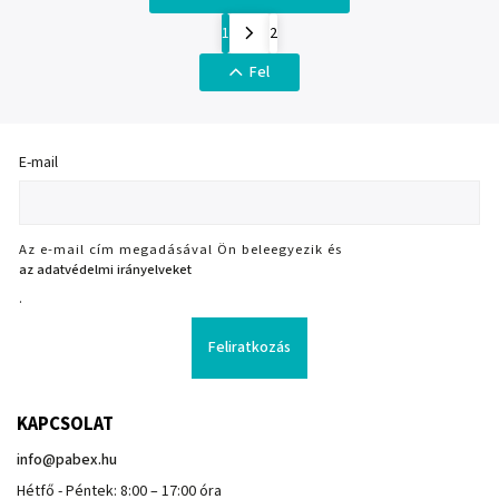
1
2
Fel
E-mail
Az e-mail cím megadásával Ön beleegyezik és
az adatvédelmi irányelveket
.
Feliratkozás
KAPCSOLAT
info
@
pabex.hu
Hétfő - Péntek: 8:00 – 17:00 óra