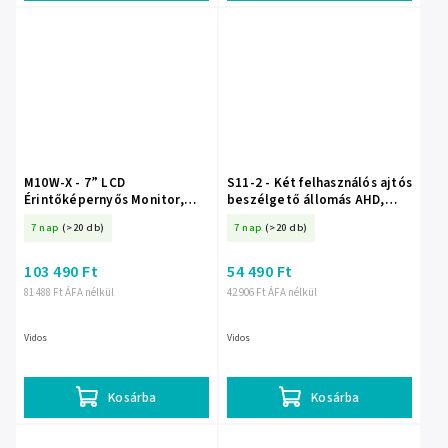
M10W-X - 7” LCD
S11-2 - Két felhasználós ajtós
Érintőképernyős Monitor,
beszélgető állomás AHD,
WiFi, microSD - Vidos
2Mpx, IP54, Vidos X - Vidos
7 nap
(>20 db)
7 nap
(>20 db)
103 490 Ft
54 490 Ft
81 488 Ft ÁFA nélkül
42 906 Ft ÁFA nélkül
Vidos
Vidos
Kosárba
Kosárba