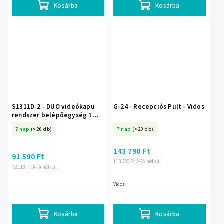
Kosárba
Kosárba
S1311D-2 - DUO videókapu
G-24 - Recepciós Pult - Vidos
rendszer belépőegység 1
háztartás számára,
7 nap
(>20 db)
7 nap
(>20 db)
kamerával és kódzárral, falra
szerelhető - VIDOS
143 790 Ft
91 590 Ft
113 220 Ft ÁFA nélkül
72 118 Ft ÁFA nélkül
Vidos
Kosárba
Kosárba