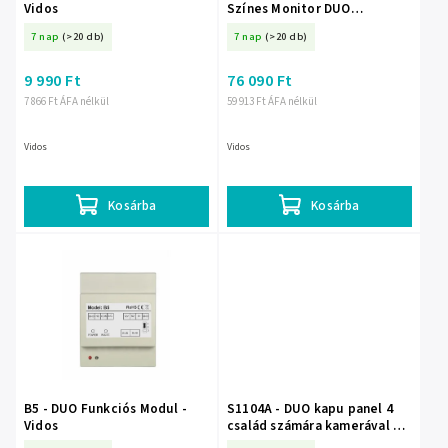
Vidos
Színes Monitor DUO
Fülhallgató Nélkül
7 nap
(>20 db)
7 nap
(>20 db)
9 990 Ft
76 090 Ft
7 866 Ft ÁFA nélkül
59 913 Ft ÁFA nélkül
Vidos
Vidos
Kosárba
Kosárba
B5 - DUO Funkciós Modul -
S1104A - DUO kapu panel 4
Vidos
család számára kamerával és
125kHz RFID kártyaolvasóval,