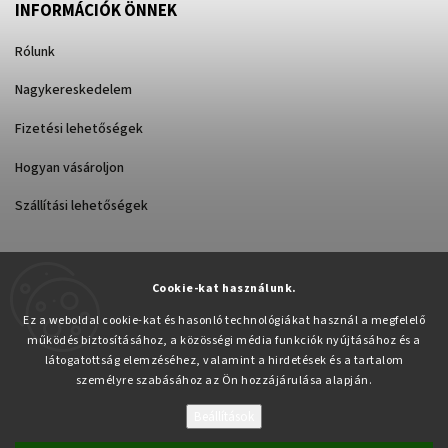
INFORMÁCIÓK ÖNNEK
Rólunk
Nagykereskedelem
Fizetési lehetőségek
Hogyan vásároljon
Szállítási lehetőségek
Cookie-kat használunk.
Árukereső.hu
Ez a weboldal cookie-kat és hasonló technológiákat használ a megfelelő
működés biztosításához, a közösségi média funkciók nyújtásához és a
látogatottság elemzéséhez, valamint a hirdetések és a tartalom
személyre szabásához az Ön hozzájárulása alapján.
Beállítások
Copyright 2026
Pabex.hu
. Minden jog fenntartva.