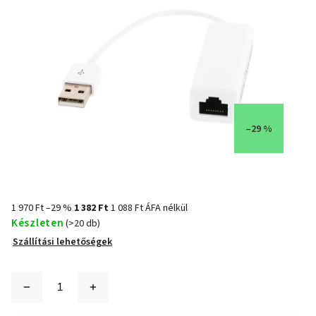
–29 %
1 970 Ft
–29 %
1 382 Ft
1 088 Ft ÁFA nélkül
Készleten
(>20 db)
Szállítási lehetőségek