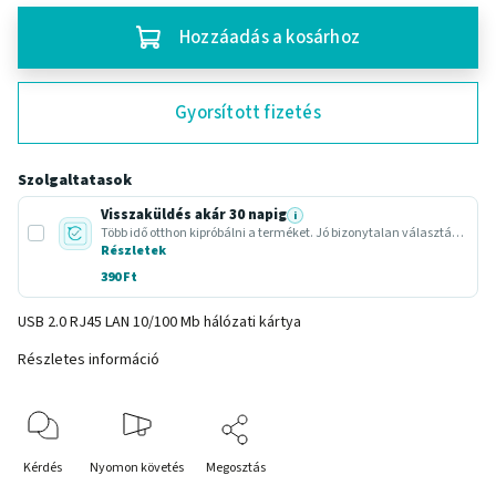
Hozzáadás a kosárhoz
Gyorsított fizetés
Szolgaltatasok
Visszaküldés akár 30 napig
i
Több idő otthon kipróbálni a terméket. Jó bizonytalan választásnál vagy ajándéknál.
Részletek
390 Ft
USB 2.0 RJ45 LAN 10/100 Mb hálózati kártya
Részletes információ
Kérdés
Nyomon követés
Megosztás