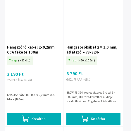
Hangszóró kábel 2x0,2mm
Hangszórókábel 2 × 1,0 mm,
CCA fekete 100m
átlátszó – 73-324-
7 nap
(>20 db)
7 nap
(>20 x100m)
8 790 Ft
3 190 Ft
6 921 Ft ÁFA nélkül
2 512 Ft ÁFA nélkül
BLOW 73-324- reproduktorový kábel 2 ×
KAB0352 Kábel REPRO. 2x 0,20mm CCA
1,00 mm, átlátszó kivitelben audiojel
fekete (100m)
továbbításához. Rugalmas kialakítása
megkönnyíti a tiszta, diszkrét szerelést
házi és professzionális...
Kosárba
Kosárba