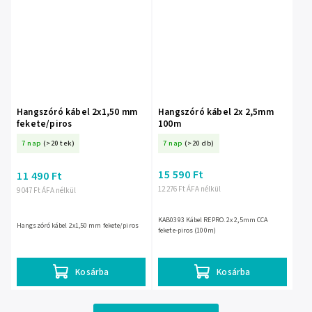
Hangszóró kábel 2x1,50 mm
Hangszóró kábel 2x 2,5mm
fekete/piros
100m
7 nap
(>20 tek)
7 nap
(>20 db)
15 590 Ft
11 490 Ft
12 276 Ft ÁFA nélkül
9 047 Ft ÁFA nélkül
KAB0393 Kábel REPRO. 2x 2,5mm CCA
Hangszóró kábel 2x1,50 mm fekete/piros
fekete-piros (100m)
Kosárba
Kosárba