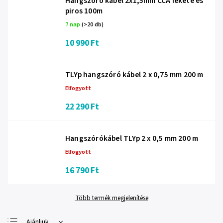
Hangszóró kábel 2x1,5mm CCA fekete és
piros 100m
7 nap
(>20 db)
10 990 Ft
TLYp hangszóró kábel 2 x 0,75 mm 200 m
Elfogyott
22 290 Ft
Hangszórókábel TLYp 2 x 0,5 mm 200 m
Elfogyott
16 790 Ft
Több termék megjelenítése
Ajánljuk