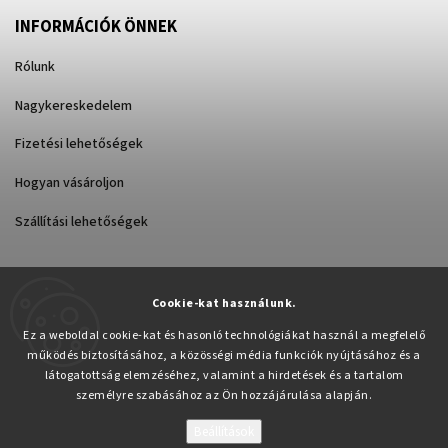
INFORMÁCIÓK ÖNNEK
Rólunk
Nagykereskedelem
Fizetési lehetőségek
Hogyan vásároljon
Szállítási lehetőségek
Cookie-kat használunk.
Árukereső.hu
Ez a weboldal cookie-kat és hasonló technológiákat használ a megfelelő
működés biztosításához, a közösségi média funkciók nyújtásához és a
látogatottság elemzéséhez, valamint a hirdetések és a tartalom
személyre szabásához az Ön hozzájárulása alapján.
Beállítások