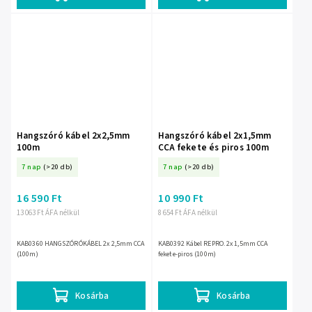
Hangszóró kábel 2x2,5mm
Hangszóró kábel 2x1,5mm
100m
CCA fekete és piros 100m
7 nap
(>20 db)
7 nap
(>20 db)
16 590 Ft
10 990 Ft
13 063 Ft ÁFA nélkül
8 654 Ft ÁFA nélkül
KAB0360 HANGSZÓRÓKÁBEL 2x 2,5mm CCA
KAB0392 Kábel REPRO. 2x 1,5mm CCA
(100m)
fekete-piros (100m)
Kosárba
Kosárba