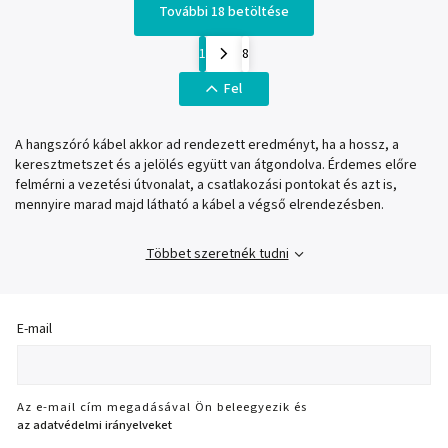
További 18 betöltése
1
8
Fel
A hangszóró kábel akkor ad rendezett eredményt, ha a hossz, a
keresztmetszet és a jelölés együtt van átgondolva. Érdemes előre
felmérni a vezetési útvonalat, a csatlakozási pontokat és azt is,
mennyire marad majd látható a kábel a végső elrendezésben.
Többet szeretnék tudni
E-mail
Az e-mail cím megadásával Ön beleegyezik és
az adatvédelmi irányelveket