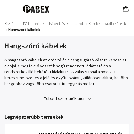
Kezdőlap
/
PC tartozékok
/
Kábelek és csatlakozók
/
Kábelek
/
Audio kábelek
/
Hangszóró kábelek
Hangszóró kábelek
A hangszóró kábelek az erősítő és a hangsugárzó közötti kapcsolat
alapjai: a megfelelő vezeték segít rendezett, átlátható és a
rendszerhez illő bekötést kialakítani. A választásnál a hossz, a
keresztmetszet és a jelölés együtt számít, különösen akkor, ha több
hangdoboz vagy több csatorna fut egymás mellett.
Többet szeretnék tudni
Legnépszerűbb termékek