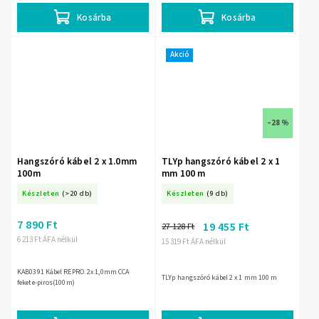
Kosárba
Kosárba
Akció
–28 %
Hangszóró kábel 2 x 1.0mm
TLYp hangszóró kábel 2 x 1
100m
mm 100 m
Készleten
(>20 db)
Készleten
(9 db)
7 890 Ft
19 455 Ft
27 128 Ft
6 213 Ft ÁFA nélkül
15 319 Ft ÁFA nélkül
KAB0391 Kábel REPRO. 2x 1,0mm CCA
TLYp hangszóró kábel 2 x 1 mm 100 m
fekete-piros(100m)