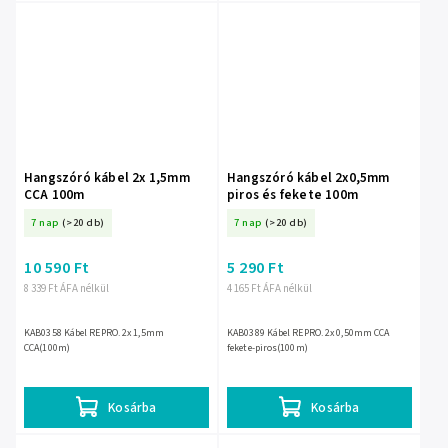
Hangszóró kábel 2x 1,5mm
Hangszóró kábel 2x0,5mm
CCA 100m
piros és fekete 100m
7 nap
(>20 db)
7 nap
(>20 db)
10 590 Ft
5 290 Ft
8 339 Ft ÁFA nélkül
4 165 Ft ÁFA nélkül
KAB0358 Kábel REPRO. 2x 1,5mm
KAB0389 Kábel REPRO. 2x 0,50mm CCA
CCA(100m)
fekete-piros(100m)
Kosárba
Kosárba