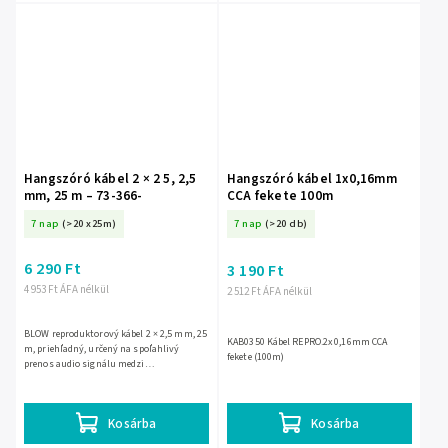
Hangszóró kábel 2 × 2 5, 2,5
Hangszóró kábel 1x0,16mm
mm, 25 m – 73-366-
CCA fekete 100m
7 nap
(>20 x25m)
7 nap
(>20 db)
6 290 Ft
3 190 Ft
4 953 Ft ÁFA nélkül
2 512 Ft ÁFA nélkül
BLOW reproduktorový kábel 2 × 2,5 mm, 25
KAB0350 Kábel REPRO.2x 0,16mm CCA
m, priehľadný, určený na spoľahlivý
fekete (100m)
prenos audio signálu medzi
reproduktormi a zosilňovačom.
Nenápadné prevedenie sa hodí na domáce
aj...
Kosárba
Kosárba