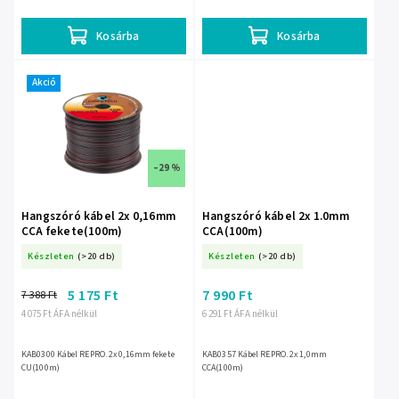
Kosárba
Kosárba
Akció
–29 %
Hangszóró kábel 2x 0,16mm
Hangszóró kábel 2x 1.0mm
CCA fekete(100m)
CCA(100m)
Készleten
(>20 db)
Készleten
(>20 db)
5 175 Ft
7 990 Ft
7 388 Ft
4 075 Ft ÁFA nélkül
6 291 Ft ÁFA nélkül
KAB0300 Kábel REPRO. 2x 0,16mm fekete
KAB0357 Kábel REPRO. 2x 1,0mm
CU(100m)
CCA(100m)