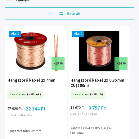
Legolcsóbb elöl
Legdrágább
Legnépszerűbb
termékek
Akció
Akció
ABC szerint
–19 %
–24 %
Hangszóró kábel 2x 4mm
Hangszóró kábel 2x 0,35mm
CU(100m)
Készleten
(>20 tek)
Készleten
(>20 db)
8 757 Ft
11 672 Ft
22 344 Ft
27 926 Ft
6 895 Ft ÁFA nélkül
17 594 Ft ÁFA nélkül
KAB0303 Kábel REPRO. 2x 0,35mm
Hangszóró kábel 2x 4mm
CU(100m)