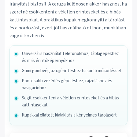
irányítást biztosít. A ceruza különösen akkor hasznos, ha
szeretné csökkenteni a véletlen érintéseket és a hibás
kattintásokat. A praktikus kupak megkönnyíti a tárolást
és a hordozást, ezért jól használható otthon, munkában
vagy útközben is.
Univerzális használat telefonokhoz, táblagépekhez
és más érintőképernyőkhöz
Gumi gömbvég az ujjérintéshez hasonló működéssel
Pontosabb vezérlés gépeléshez, rajzoláshoz és
navigációhoz
Segít csökkenteni a véletlen érintéseket és a hibás
kattintásokat
Kupakkal ellátott kialakítás a kényelmes tárolásért