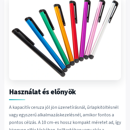
Használat és előnyök
A kapacitív ceruza jól jön üzenetírásnál, űrlapkitöltésnél
vagy egyszerű alkalmazáskezelésnél, amikor fontos a
pontos célzás. A 10 cm-es hossz kompakt méretet ad, így
könnyen elfér táskában, tolltartóban vagy akár a