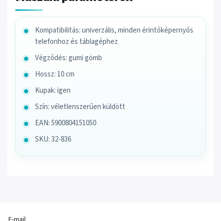
Kompatibilitás: univerzális, minden érintőképernyős
telefonhoz és táblagéphez
Végződés: gumi gömb
Hossz: 10 cm
Kupak: igen
Szín: véletlenszerűen küldött
EAN: 5900804151050
SKU: 32-836
E-mail