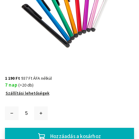
1 190 Ft
937 Ft ÁFA nélkül
7 nap
(>20 db)
Szállítási lehetőségek
Hozzáadás a kosárhoz