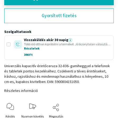
Gyorsított fizetés
Szolgaltatasok
Visszaküldés akár 30 napig
i
Több idő otthon kipróbálni a terméket. Jó bizonytalan választásnál vagy ajándéknál.
Részletek
390 Ft
Univerzális kapacitív érintőceruza 32-836- gumiheggyel a telefonok
és tabletek pontos kezeléséhez. Csökkenti a téves érintéseket,
íráshoz, rajzoláshoz és mindennapi használathoz is kényelmes, 10
cm-es, kupakos kivitelben. EAN: 5900804151050.
Részletes információ
Kérdés
Nyomon követés
Megosztás