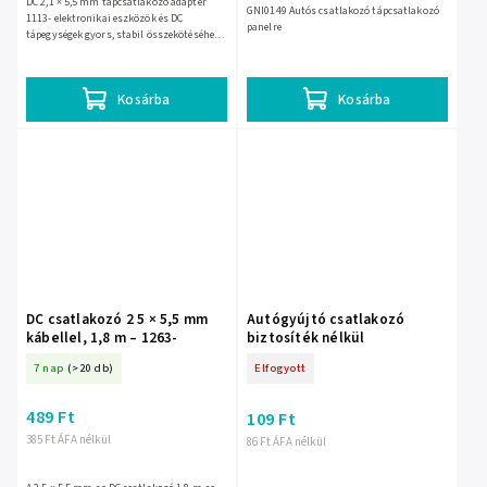
DC 2,1 × 5,5 mm tápcsatlakozó adapter
GNI0149 Autós csatlakozó tápcsatlakozó
1113- elektronikai eszközök és DC
panelre
tápegységek gyors, stabil összekötéséhez.
Egyszerűen használható, kompakt és
tartós kivitelű megoldás...
Kosárba
Kosárba
DC csatlakozó 2 5 × 5,5 mm
Autógyújtó csatlakozó
kábellel, 1,8 m – 1263-
biztosíték nélkül
7 nap
(>20 db)
Elfogyott
489 Ft
109 Ft
385 Ft ÁFA nélkül
86 Ft ÁFA nélkül