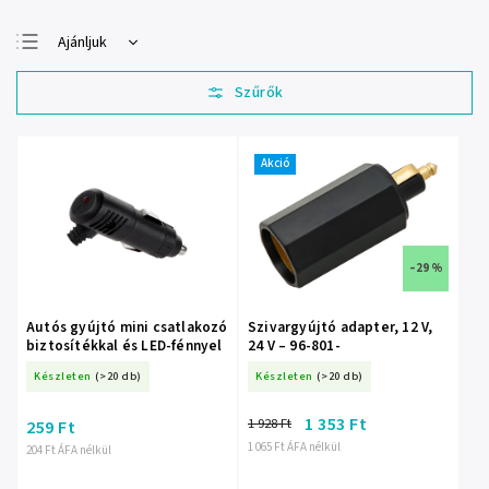
Ajánljuk
Legolcsóbb elöl
Legdrágább
Legnépszerűbb
termékek
Akció
ABC szerint
–29 %
Autós gyújtó mini csatlakozó
Szivargyújtó adapter, 12 V,
biztosítékkal és LED-fénnyel
24 V – 96-801-
Készleten
(>20 db)
Készleten
(>20 db)
1 353 Ft
1 928 Ft
259 Ft
1 065 Ft ÁFA nélkül
204 Ft ÁFA nélkül