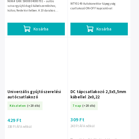
9696# EAN: 5900804080701 – autós
WTY0149 Autokonektor tápegység
szivargyújtó dugó kábelszereléshez,
csatlakozó ON-OFF kapcsolóval
kútos/ferde kivitelben. A 10 darabos
kiszerelés könnyebb kábelvezetést és
helytakarékos beépítést tesz...
Kosárba
Kosárba
Univerzális gyújtószerelési
DC tápcsatlakozó 2,5x5,5mm
autócsatlakozó
kábellel 2x0,22
Készleten
(>20 db)
7 nap
(>20 db)
309 Ft
429 Ft
243 Ft ÁFA nélkül
338 Ft ÁFA nélkül