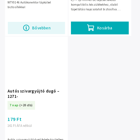
0,7 × 5,0 mm-es DC tápcsatlakozó
WTY0146 Autókonektor tápkábel
kompatibilis készülékekhez, stabil
biztosítékkal
tápellátási kapcsolatot biztosítva.
Kompakt kialakításának köszönhetően
könnyen szerelhető, külön szerszám...
Bővebben
Kosárba
Autós szivargyújtó dugó –
1271-
7 nap
(>20 db)
179 Ft
141 Ft ÁFA nélkül
Autós szivargyújtó dugó fekete kivitelben,