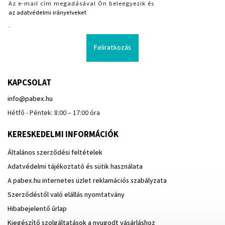
Az e-mail cím megadásával Ön beleegyezik és
az adatvédelmi irányelveket
.
Feliratkozás
KAPCSOLAT
info
@
pabex.hu
Hétfő - Péntek: 8:00 – 17:00 óra
KERESKEDELMI INFORMÁCIÓK
Általános szerződési feltételek
Adatvédelmi tájékoztató és sütik használata
A pabex.hu internetes üzlet reklamációs szabályzata
Szerződéstől való elállás nyomtatvány
Hibabejelentő űrlap
Kiegészítő szolgáltatások a nyugodt vásárláshoz