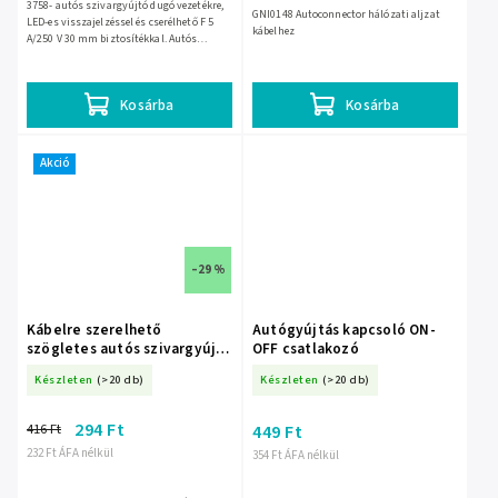
3758- autós szivargyújtó dugó vezetékre,
GNI0148 Autoconnector hálózati aljzat
LED-es visszajelzéssel és cserélhető F 5
kábelhez
A/250 V 30 mm biztosítékkal. Autós
eszközök tápellátásához használható a
szivargyújtó...
Kosárba
Kosárba
Akció
–29 %
Kábelre szerelhető
Autógyújtás kapcsoló ON-
szögletes autós szivargyújtó
OFF csatlakozó
dugó – 9696-
Készleten
(>20 db)
Készleten
(>20 db)
294 Ft
416 Ft
449 Ft
232 Ft ÁFA nélkül
354 Ft ÁFA nélkül