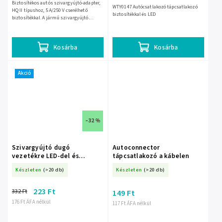
Biztosítékos autós szivargyújtó-adapter,
WTY0147 Autócsatlakozó tápcsatlakozó
HQ II típushoz, 5 A/250 V cserélhető
biztosítékkal és LED
biztosítékkal. A jármű szivargyújtó
aljzatából biztonságosan táplál különféle
autós eszközöket, és...
Kosárba
Kosárba
Akció
–32 %
Szivargyújtó dugó
Autoconnector
vezetékre LED-del és
tápcsatlakozó a kábelen
biztosítékkal – 3758-
Készleten
(>20 db)
Készleten
(>20 db)
223 Ft
332 Ft
149 Ft
176 Ft ÁFA nélkül
117 Ft ÁFA nélkül