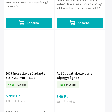
TápcsatlakozóIdeális kis elektronikus
WTY0148 Autokonektor tápegység dugó
eszközök tápellátásához.Kiváló minőségű
univerzális
kidolgozás 2,5x5,5 mm átmérővel.2x0,22
mm-es keresztmetszetű kábelt
tartalmaz2 a megbízható...
Kosárba
Kosárba
DC tápcsatlakozó adapter
Autós csatlakozó panel
5,5 × 2,1 mm – 1113-
tápegységhez
7 nap
(>20 db)
7 nap
(>20 db)
5 990 Ft
349 Ft
4 717 Ft ÁFA nélkül
275 Ft ÁFA nélkül