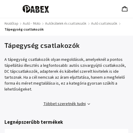
Kezdőlap
/
Autó - Moto
/
Autókábelek és csatlakozók
/
Autó csatlakozók
/
Tápegység csatlakozók
Tápegység csatlakozók
A tápegység csatlakozók olyan megoldások, amelyeknél a pontos
tápellátási illesztés a legfontosabb: autós szivargyújtó csatlakozók,
DC tápcsatlakozók, adapterek és kábellel szerelt kivitelek is ide
tartoznak. Ha a cél nemcsak az áram eljuttatása, hanem a megfelelő
forma és méret megtalálása is, ez a kategória gyorsan szűkíti a
lehetőségeket.
Többet szeretnék tudni
Legnépszerűbb termékek