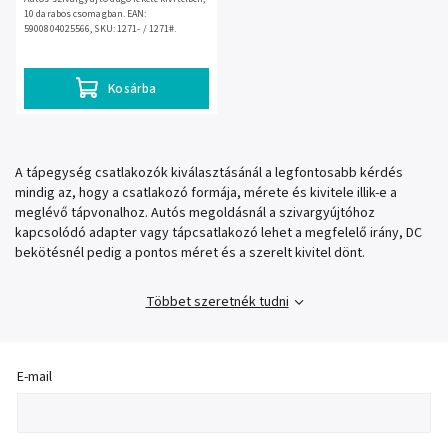
10 darabos csomagban. EAN:
5900804025566, SKU: 1271- / 1271#.
Kosárba
A tápegység csatlakozók kiválasztásánál a legfontosabb kérdés
mindig az, hogy a csatlakozó formája, mérete és kivitele illik-e a
meglévő tápvonalhoz. Autós megoldásnál a szivargyújtóhoz
kapcsolódó adapter vagy tápcsatlakozó lehet a megfelelő irány, DC
bekötésnél pedig a pontos méret és a szerelt kivitel dönt.
Többet szeretnék tudni
E-mail