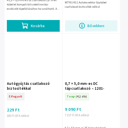
A 2,5 × 5,5 mm-es DC csatlakozó 1,8 m-es
WTY0145.1 Autokonektor tápkábel
kábellel kompatibilis elektronikai
csatlakozó biztosíték nélkül
eszközök tápellátásához használható. A
hosszabb vezeték kényelmesebb bekötést
és rugalmasabb...
Kosárba
Bővebben
Autógyújtás csatlakozó
0,7 × 5,0 mm-es DC
biztosítékkal
tápcsatlakozó – 1201-
Elfogyott
7 nap
(4,1 db)
9 090 Ft
229 Ft
7 157 Ft ÁFA nélkül
180 Ft ÁFA nélkül