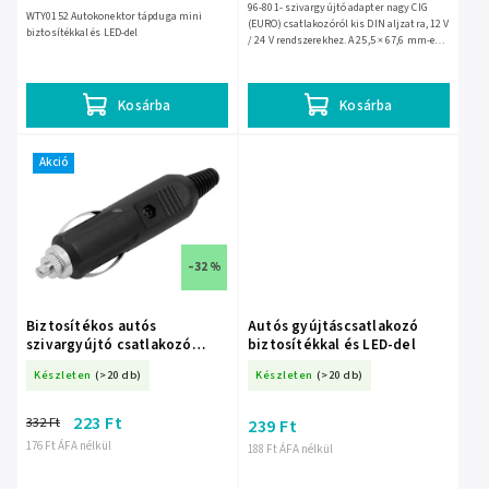
96-801- szivargyújtó adapter nagy CIG
WTY0152 Autokonektor tápduga mini
(EURO) csatlakozóról kis DIN aljzatra, 12 V
biztosítékkal és LED-del
/ 24 V rendszerekhez. A 25,5 × 67,6 mm-es
kivitel gyorsan csatlakoztatható,
forrasztás nélkül...
Kosárba
Kosárba
Akció
–32 %
Biztosítékos autós
Autós gyújtáscsatlakozó
szivargyújtó csatlakozó
biztosítékkal és LED-del
dugó – 9695-
Készleten
(>20 db)
Készleten
(>20 db)
223 Ft
332 Ft
239 Ft
176 Ft ÁFA nélkül
188 Ft ÁFA nélkül