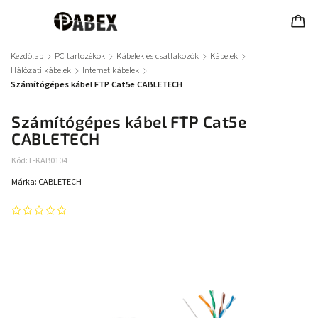
Kezdőlap
/
PC tartozékok
/
Kábelek és csatlakozók
/
Kábelek
/
Hálózati kábelek
/
Internet kábelek
/
Számítógépes kábel FTP Cat5e CABLETECH
Számítógépes kábel FTP Cat5e
CABLETECH
Kód:
L-KAB0104
Márka:
CABLETECH