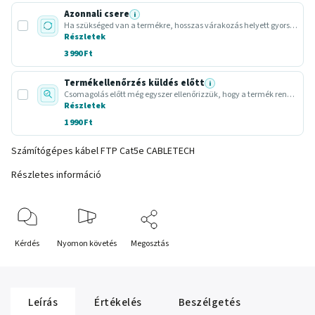
Azonnali csere
i
Ha szükséged van a termékre, hosszas várakozás helyett gyors cserét intézünk.
Részletek
3 990 Ft
Termékellenőrzés küldés előtt
i
Csomagolás előtt még egyszer ellenőrizzük, hogy a termék rendben induljon el.
Részletek
1 990 Ft
Számítógépes kábel FTP Cat5e CABLETECH
Részletes információ
Kérdés
Nyomon követés
Megosztás
Leírás
Értékelés
Beszélgetés