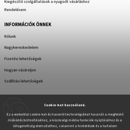
Kiegészítő szolgáltatások a nyugodt vásárláshoz
Rendelésem
INFORMÁCIÓK ÖNNEK
Rólunk
Nagykereskedelem
Fizetési lehetőségek
Hogyan vásároljon
Szállítási lehetőségek
Cookie-kat használunk.
Árukereső.hu
Ez a weboldal cookie-kat és hasonló technológiákat használ a megfelelő
működés biztosításához, a közösségi média funkciók nyújtásához és a
látogatottság elemzéséhez, valamint a hirdetések és a tartalom