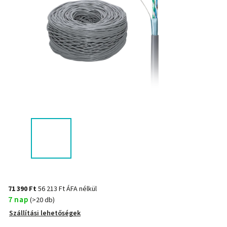
71 390 Ft
56 213 Ft ÁFA nélkül
7 nap
(>20 db)
Szállítási lehetőségek