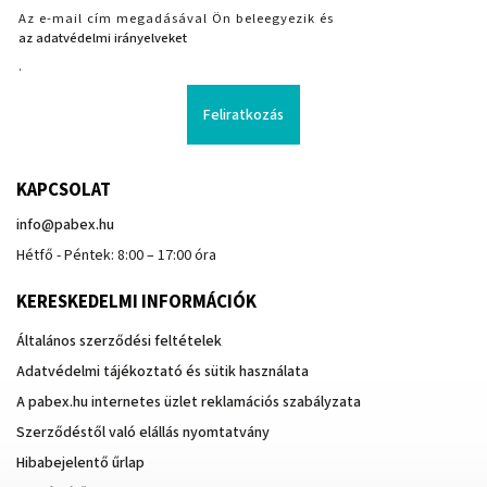
Az e-mail cím megadásával Ön beleegyezik és
az adatvédelmi irányelveket
.
Feliratkozás
KAPCSOLAT
info
@
pabex.hu
Hétfő - Péntek: 8:00 – 17:00 óra
KERESKEDELMI INFORMÁCIÓK
Általános szerződési feltételek
Adatvédelmi tájékoztató és sütik használata
A pabex.hu internetes üzlet reklamációs szabályzata
Szerződéstől való elállás nyomtatvány
Hibabejelentő űrlap