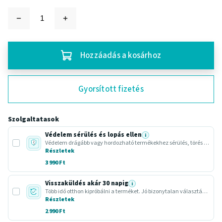
Hozzáadás a kosárhoz
Gyorsított fizetés
Szolgaltatasok
Védelem sérülés és lopás ellen
i
Védelem drágább vagy hordozható termékekhez sérülés, törés vagy lopás esetére.
Részletek
3 990 Ft
Visszaküldés akár 30 napig
i
Több idő otthon kipróbálni a terméket. Jó bizonytalan választásnál vagy ajándéknál.
Részletek
2 990 Ft