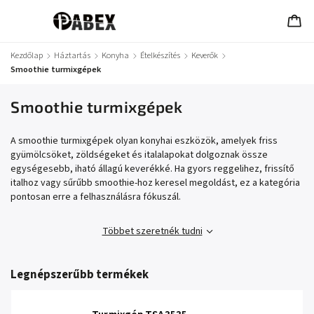
Kezdőlap
/
Háztartás
/
Konyha
/
Ételkészítés
/
Keverők
/
Smoothie turmixgépek
Smoothie turmixgépek
A smoothie turmixgépek olyan konyhai eszközök, amelyek friss
gyümölcsöket, zöldségeket és italalapokat dolgoznak össze
egységesebb, iható állagú keverékké. Ha gyors reggelihez, frissítő
italhoz vagy sűrűbb smoothie-hoz keresel megoldást, ez a kategória
pontosan erre a felhasználásra fókuszál.
Többet szeretnék tudni
Legnépszerűbb termékek