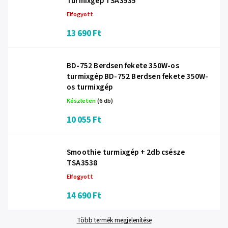
Turmixgép TSA3535
Elfogyott
13 690 Ft
BD-752 Berdsen fekete 350W-os
turmixgép BD-752 Berdsen fekete 350W-
os turmixgép
Készleten
(6 db)
10 055 Ft
Smoothie turmixgép + 2db csésze
TSA3538
Elfogyott
14 690 Ft
Több termék megjelenítése