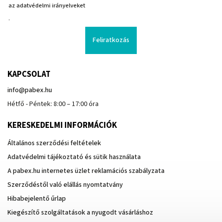
az adatvédelmi irányelveket
.
Feliratkozás
KAPCSOLAT
info
@
pabex.hu
Hétfő - Péntek: 8:00 – 17:00 óra
KERESKEDELMI INFORMÁCIÓK
Általános szerződési feltételek
Adatvédelmi tájékoztató és sütik használata
A pabex.hu internetes üzlet reklamációs szabályzata
Szerződéstől való elállás nyomtatvány
Hibabejelentő űrlap
Kiegészítő szolgáltatások a nyugodt vásárláshoz