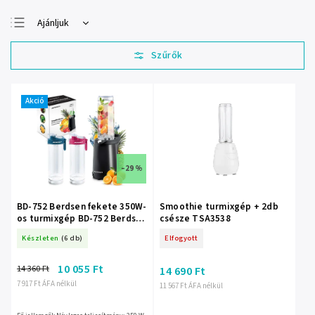
Ajánljuk
Legolcsóbb elöl
Legdrágább
Legnépszerűbb
termékek
Akció
ABC szerint
–29 %
BD-752 Berdsen fekete 350W-
Smoothie turmixgép + 2db
os turmixgép BD-752 Berdsen
csésze TSA3538
fekete 350W-os turmixgép
Készleten
(6 db)
Elfogyott
10 055 Ft
14 360 Ft
14 690 Ft
7 917 Ft ÁFA nélkül
11 567 Ft ÁFA nélkül