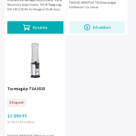
Fő jellemzők Névleges teljesítmény: 350 W
TSA3538 SMOOTHIE TEESA keverőgép
Maximális teljesítmény: 700 W Tápegység:
hűtőbárral + 2x csésze
220-240 V, 50/60 Hz Hangerő: 95 dB Anyag:
Műanyag (BPA-mentes)...
Kosárba
Bővebben
Turmixgép TSA3535
Elfogyott
13 690 Ft
10 780 Ft ÁFA nélkül