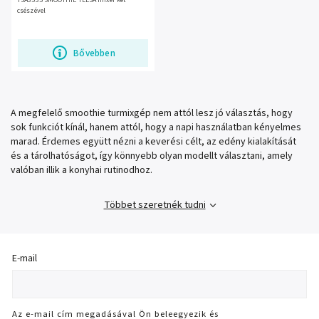
TSA3535 SMOOTHIE TEESA mixer két
csészével
Bővebben
A megfelelő smoothie turmixgép nem attól lesz jó választás, hogy
sok funkciót kínál, hanem attól, hogy a napi használatban kényelmes
marad. Érdemes együtt nézni a keverési célt, az edény kialakítását
és a tárolhatóságot, így könnyebb olyan modellt választani, amely
valóban illik a konyhai rutinodhoz.
Többet szeretnék tudni
E-mail
Az e-mail cím megadásával Ön beleegyezik és