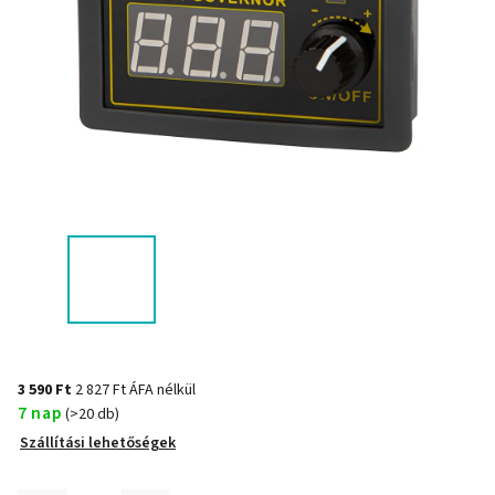
3 590 Ft
2 827 Ft ÁFA nélkül
7 nap
(>20 db)
Szállítási lehetőségek