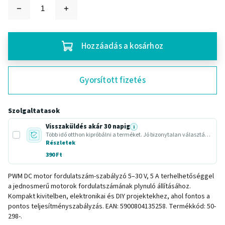
Hozzáadás a kosárhoz
Gyorsított fizetés
Szolgaltatasok
Visszaküldés akár 30 napig
i
Több idő otthon kipróbálni a terméket. Jó bizonytalan választásnál vagy ajándéknál.
Részletek
390 Ft
PWM DC motor fordulatszám-szabályzó 5–30 V, 5 A terhelhetőséggel
a jednosmerű motorok fordulatszámának plynuló állításához.
Kompakt kivitelben, elektronikai és DIY projektekhez, ahol fontos a
pontos teljesítményszabályzás. EAN: 5900804135258. Termékkód: 50-
298-.