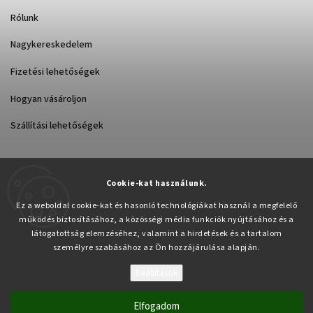
Rólunk
Nagykereskedelem
Fizetési lehetőségek
Hogyan vásároljon
Szállítási lehetőségek
Cookie-kat használunk.
Árukereső.hu
Ez a weboldal cookie-kat és hasonló technológiákat használ a megfelelő
működés biztosításához, a közösségi média funkciók nyújtásához és a
látogatottság elemzéséhez, valamint a hirdetések és a tartalom
személyre szabásához az Ön hozzájárulása alapján.
Beállítások
Copyright 2026
Pabex.hu
. Minden jog fenntartva.
Süti beállítások szerkesztése
Elfogadom