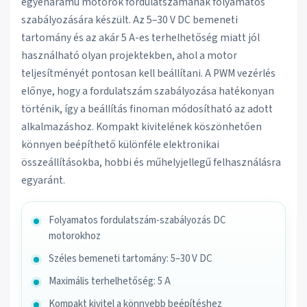
egyenáramú motorok fordulatszámának folyamatos
szabályozására készült. Az 5–30 V DC bemeneti
tartomány és az akár 5 A-es terhelhetőség miatt jól
használható olyan projektekben, ahol a motor
teljesítményét pontosan kell beállítani. A PWM vezérlés
előnye, hogy a fordulatszám szabályozása hatékonyan
történik, így a beállítás finoman módosítható az adott
alkalmazáshoz. Kompakt kivitelének köszönhetően
könnyen beépíthető különféle elektronikai
összeállításokba, hobbi és műhelyjellegű felhasználásra
egyaránt.
Folyamatos fordulatszám-szabályozás DC
motorokhoz
Széles bemeneti tartomány: 5–30 V DC
Maximális terhelhetőség: 5 A
Kompakt kivitel a könnyebb beépítéshez