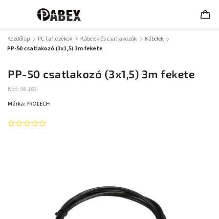
Kezdőlap
/
PC tartozékok
/
Kábelek és csatlakozók
/
Kábelek
/
PP-50 csatlakozó (3x1,5) 3m fekete
PP-50 csatlakozó (3x1,5) 3m fekete
Kód:
98-183-
Márka:
PROLECH