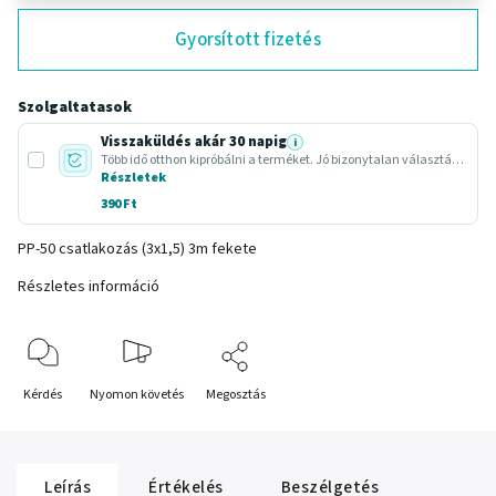
Gyorsított fizetés
Szolgaltatasok
Visszaküldés akár 30 napig
i
Több idő otthon kipróbálni a terméket. Jó bizonytalan választásnál vagy ajándéknál.
Részletek
390 Ft
PP-50 csatlakozás (3x1,5) 3m fekete
Részletes információ
Kérdés
Nyomon követés
Megosztás
Leírás
Értékelés
Beszélgetés