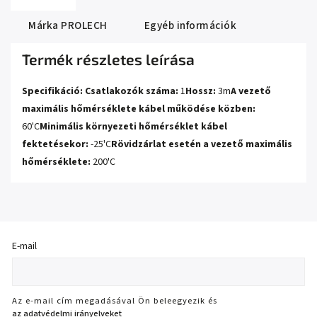
Márka
PROLECH
Egyéb információk
Termék részletes leírása
Specifikáció:
Csatlakozók száma:
1
Hossz:
3m
A vezető
maximális hőmérséklete kábel működése közben:
60'C
Minimális környezeti hőmérséklet kábel
fektetésekor:
-25'C
Rövidzárlat esetén a vezető maximális
hőmérséklete:
200'C
E-mail
Az e-mail cím megadásával Ön beleegyezik és
az adatvédelmi irányelveket