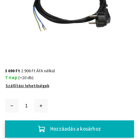
3 690 Ft
2 906 Ft ÁFA nélkül
7 nap
(>20 db)
Szállítási lehetőségek
Hozzáadás a kosárhoz