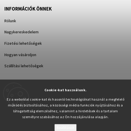
INFORMÁCIÓK ÖNNEK
Rólunk
Nagykereskedelem
Fizetési lehetőségek
Hogyan vásároljon
Szállítási lehetőségek
Cookie-kat használunk.
Árukereső.hu
Ez a weboldal cookie-kat és hasonló technológiákat használ a megfelelő
működés biztosításához, a közösségi média funkciók nyújtásához és a
látogatottság elemzéséhez, valamint a hirdetések és a tartalom
személyre szabásához az Ön hozzájárulása alapján.
Beállítások