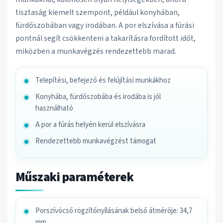
tisztaság kiemelt szempont, például konyhában,
fürdőszobában vagy irodában. A por elszívása a fúrási
pontnál segít csökkenteni a takarításra fordított időt,
miközben a munkavégzés rendezettebb marad.
Telepítési, befejező és felújítási munkákhoz
Konyhába, fürdőszobába és irodába is jól
használható
A por a fúrás helyén kerül elszívásra
Rendezettebb munkavégzést támogat
Műszaki paraméterek
Porszívócső rögzítőnyílásának belső átmérője: 34,7
mm