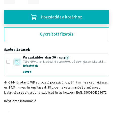
Hozzáadás a kosárhoz
Gyorsított fizetés
Szolgaltatasok
Visszaküldés akár 30 napig
i
Több idő otthon kipróbálni a terméket. Jó bizonytalan választásnál vagy ajándéknál.
Részletek
390 Ft
44-534- fúrótartó WD sorozatú porszívóhoz, 34,7 mm-es csőnyílással
és 14,9 mm-es fúrónyílással. 38 g-os, fekete, minőségi műanyag
kialakítása segíti a por elszívását fúrás közben. EAN: 5900804153672.
Részletes információ