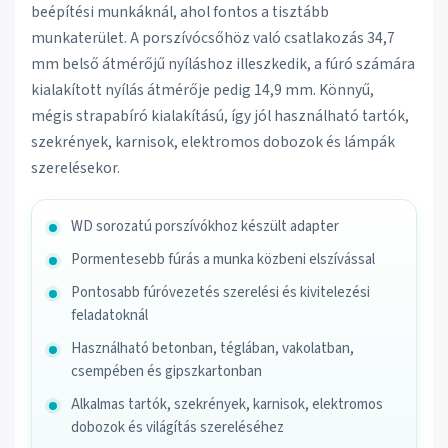
beépítési munkáknál, ahol fontos a tisztább
munkaterület. A porszívócsőhöz való csatlakozás 34,7
mm belső átmérőjű nyíláshoz illeszkedik, a fúró számára
kialakított nyílás átmérője pedig 14,9 mm. Könnyű,
mégis strapabíró kialakítású, így jól használható tartók,
szekrények, karnisok, elektromos dobozok és lámpák
szerelésekor.
WD sorozatú porszívókhoz készült adapter
Pormentesebb fúrás a munka közbeni elszívással
Pontosabb fúróvezetés szerelési és kivitelezési
feladatoknál
Használható betonban, téglában, vakolatban,
csempében és gipszkartonban
Alkalmas tartók, szekrények, karnisok, elektromos
dobozok és világítás szereléséhez