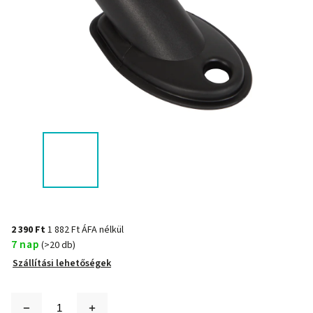
2 390 Ft
1 882 Ft ÁFA nélkül
7 nap
(>20 db)
Szállítási lehetőségek