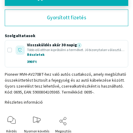
Gyorsított fizetés
Szolgaltatasok
Visszaküldés akár 30 napig
i
Több idő otthon kipróbálni a terméket. Jó bizonytalan választásnál vagy ajándéknál.
Részletek
390 Ft
Pioneer MVH-AV270BT-hez való autós csatlakozó, amely megbízható
összeköttetést biztosít a fejegység és az autó kábelezése között.
Gyors szerelést tesz lehetővé, cserealkatrészként is használható.
Kód: 0695, EAN: 5900804109365. Termékkód: 0695-.
Részletes információ
Kérdés
Nyomon követés
Megosztás