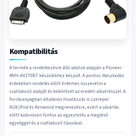
Kompatibilitás
A termék a rendelkezésre álló adatok alapján a Pioneer
MVH-AV270BT készülékhez készült. A pontos illeszkedés
érdekében rendelés előtt érdemes összevetni a
csatlakozó alakját és bekötését az eredeti alkatrésszel. A
forrásanyagban általános hivatkozás is szerepel
AUX/iPod és Kenwood megnevezésre, ezért a vásárlás
előtt különösen fontos az egyeztetés a meglévő
egységgel és a csatlakozó típusával.