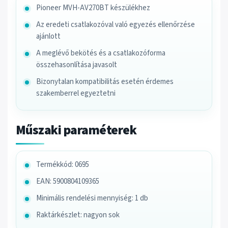
Pioneer MVH-AV270BT készülékhez
Az eredeti csatlakozóval való egyezés ellenőrzése
ajánlott
A meglévő bekötés és a csatlakozóforma
összehasonlítása javasolt
Bizonytalan kompatibilitás esetén érdemes
szakemberrel egyeztetni
Műszaki paraméterek
Termékkód: 0695
EAN: 5900804109365
Minimális rendelési mennyiség: 1 db
Raktárkészlet: nagyon sok