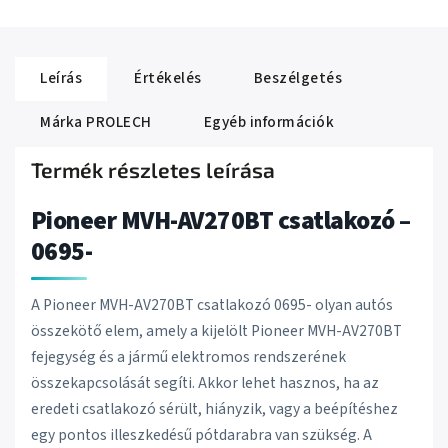
Leírás
Értékelés
Beszélgetés
Márka
PROLECH
Egyéb információk
Termék részletes leírása
Pioneer MVH-AV270BT csatlakozó –
0695-
A Pioneer MVH-AV270BT csatlakozó 0695- olyan autós
összekötő elem, amely a kijelölt Pioneer MVH-AV270BT
fejegység és a jármű elektromos rendszerének
összekapcsolását segíti. Akkor lehet hasznos, ha az
eredeti csatlakozó sérült, hiányzik, vagy a beépítéshez
egy pontos illeszkedésű pótdarabra van szükség. A