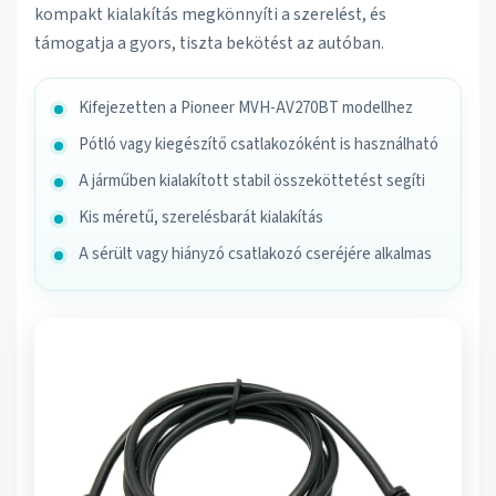
kompakt kialakítás megkönnyíti a szerelést, és
támogatja a gyors, tiszta bekötést az autóban.
Kifejezetten a Pioneer MVH-AV270BT modellhez
Pótló vagy kiegészítő csatlakozóként is használható
A járműben kialakított stabil összeköttetést segíti
Kis méretű, szerelésbarát kialakítás
A sérült vagy hiányzó csatlakozó cseréjére alkalmas