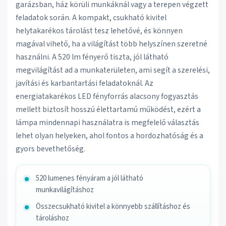
garázsban, ház körüli munkáknál vagy a terepen végzett
feladatok során. A kompakt, csukható kivitel
helytakarékos tárolást tesz lehetővé, és könnyen
magával vihető, ha a világítást több helyszínen szeretné
használni. A 520 lm fényerő tiszta, jól látható
megvilágítást ad a munkaterületen, ami segít a szerelési,
javítási és karbantartási feladatoknál. Az
energiatakarékos LED fényforrás alacsony fogyasztás
mellett biztosít hosszú élettartamú működést, ezért a
lámpa mindennapi használatra is megfelelő választás
lehet olyan helyeken, ahol fontos a hordozhatóság és a
gyors bevethetőség.
520 lumenes fényáram a jól látható
munkavilágításhoz
Összecsukható kivitel a könnyebb szállításhoz és
tároláshoz