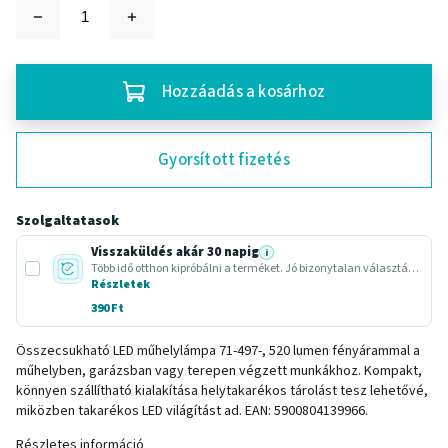
Hozzáadás a kosárhoz
Gyorsított fizetés
Szolgaltatasok
Visszaküldés akár 30 napig
i
Több idő otthon kipróbálni a terméket. Jó bizonytalan választásnál vagy ajándéknál.
Részletek
390 Ft
Összecsukható LED műhelylámpa 71-497-, 520 lumen fényárammal a
műhelyben, garázsban vagy terepen végzett munkákhoz. Kompakt,
könnyen szállítható kialakítása helytakarékos tárolást tesz lehetővé,
miközben takarékos LED világítást ad. EAN: 5900804139966.
Részletes információ