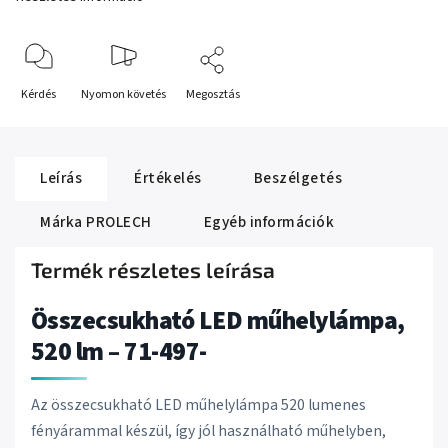
Kérdés
Nyomon követés
Megosztás
Leírás
Értékelés
Beszélgetés
Márka
PROLECH
Egyéb információk
Termék részletes leírása
Összecsukható LED műhelylámpa,
520 lm – 71-497-
Az összecsukható LED műhelylámpa 520 lumenes
fényárammal készül, így jól használható műhelyben,