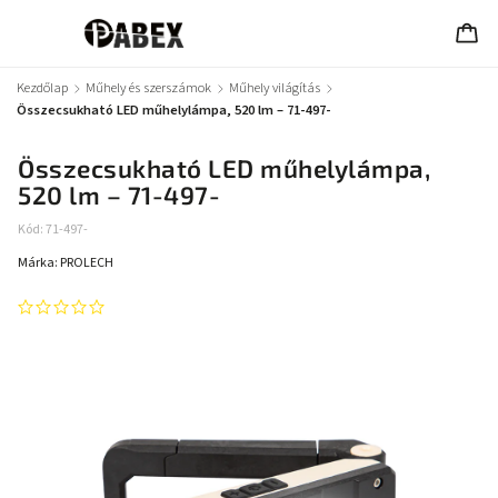
Kezdőlap
/
Műhely és szerszámok
/
Műhely világítás
/
Összecsukható LED műhelylámpa, 520 lm – 71-497-
Összecsukható LED műhelylámpa,
520 lm – 71-497-
Kód:
71-497-
Márka:
PROLECH