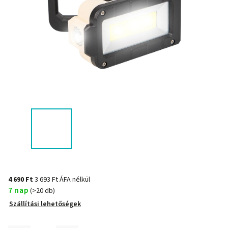
4 690 Ft
3 693 Ft ÁFA nélkül
7 nap
(>20 db)
Szállítási lehetőségek