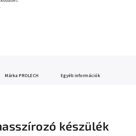
zkodásért.
.
Márka
PROLECH
Egyéb információk
masszírozó készülék