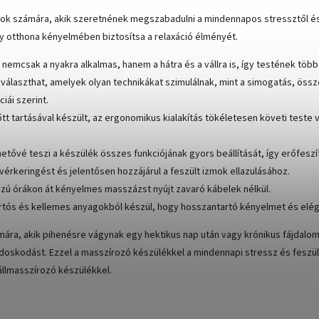
azok számára, akik szeretnének megszabadulni a mindennapos stressztől és
 otthona kényelmében biztosítsa a relaxáció élményét.
emcsak a nyakra alkalmas, hanem a hátra és a vállra is, így testének több
álaszthat, amelyek olyan technikákat szimulálnak, mint a simogatás, öss
ái szerint.
 tartásával készült, az ergonomikus kialakítás tökéletesen követi teste v
tővé teszi a készülék összes funkciójának gyors beállítását, így erőfeszíté
a vérkeringést és jelentősen hozzájárul a feszült izmok ellazulásához.
szú órákon át kényelmes masszázst nyújt zavaró kábelek nélkül.
rtós és kellemes anyagokból készül, hogy hosszantartó kényelmet és elég
zámára, akik pihenésre vágynak egy hektikus nap után vagy krónikus fájdalo
skodást. Ezzel a masszírozó készülékkel a mindennapi stressz és feszültsé
állmasszírozó készülékkel.