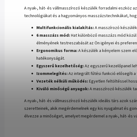
A nyak-, hát- és vállmasszírozó készülék forradalmi eszköz 
technológiákat és a hagyományos masszázstechnikákat, hogy
Multifunkcionális kialakítás:
A masszírozó készülék n
6 masszázs mód:
Hat különböző masszázs mód közül v
élményének testreszabását az Ön igényei és preferenci
Ergonomikus forma:
A készülék a kényelem szem előtt
hatékonyságát.
Egyszerű kezelhetőség:
Az egyszerű kezelőpanel lehe
Izommelegítés:
Az integrált fűtési funkció elősegíti 
Vezeték nélküli működés:
Egyetlen feltöltéssel hos
Kiváló minőségű anyagok:
A masszírozó készülék ta
A nyak-, hát- és vállmasszírozó készülék ideális társ azok s
szeretteinek, akik megérdemelnek egy kis nyugalmat és gondo
élvezze a minőséget, amelyet megérdemel a nyak-, hát- és v