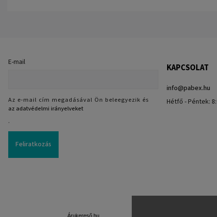
E-mail
KAPCSOLAT
info
@
pabex.hu
Az e-mail cím megadásával Ön beleegyezik és
Hétfő - Péntek: 8:
az adatvédelmi irányelveket
.
Feliratkozás
Árukereső.hu