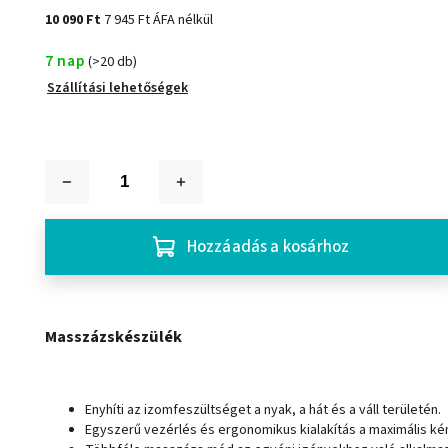
10 090 Ft
7 945 Ft ÁFA nélkül
7 nap
(>20 db)
Szállítási lehetőségek
Hozzáadás a kosárhoz
Masszázskészülék
Enyhíti az izomfeszültséget a nyak, a hát és a váll területén.
Egyszerű vezérlés és ergonomikus kialakítás a maximális k