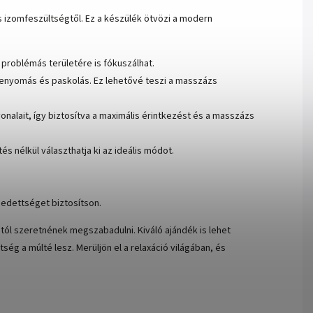
 izomfeszültségtől. Ez a készülék ötvözi a modern
 problémás területére is fókuszálhat.
zenyomás és paskolás. Ez lehetővé teszi a masszázs
onalait, így biztosítva a maximális érintkezést és a masszázs
s nélkül választhatja ki az ideális módot.
edettséget biztosítson.
mtól szeretnének megszabadulni. Kiváló ajándék is lehet
g a múlté lesz. Merüljön el a relaxáció világában, és