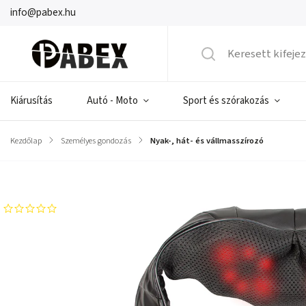
info@pabex.hu
Kiárusítás
Autó - Moto
Sport és szórakozás
Kezdőlap
/
Személyes gondozás
/
Nyak-, hát- és vállmasszírozó
Márka:
PROLECH