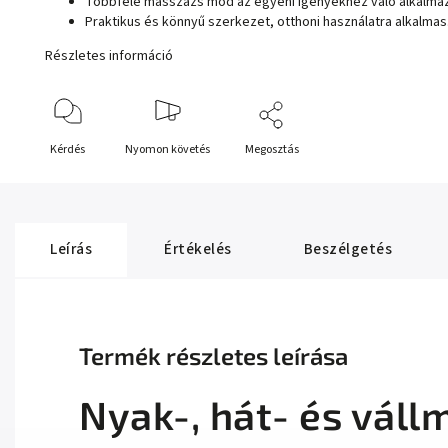
Többféle masszázs mód az egyéni igényekhez való alkalma
Praktikus és könnyű szerkezet, otthoni használatra alkalmas
Részletes információ
Kérdés
Nyomon követés
Megosztás
Leírás
Értékelés
Beszélgetés
Termék részletes leírása
Nyak-, hát- és váll