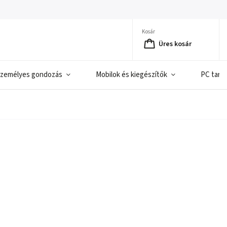
Kosár
Üres kosár
zemélyes gondozás
Mobilok és kiegészítők
PC tart