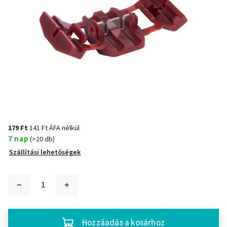
179 Ft
141 Ft ÁFA nélkül
7 nap
(>20 db)
Szállítási lehetőségek
Hozzáadás a kosárhoz