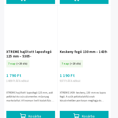
XTREME hajlított laposfogó
Keskeny fogó 130 mm – 1439-
125 mm – 5305-
7 nap
(>20 db)
7 nap
(>20 db)
1 790 Ft
1 190 Ft
1 409 Ft ÁFA nélkül
937 Ft ÁFA nélkül
XTREME hajlított laposfogó 125 mm, acél
XTREME 1439- keskeny, 130 mm-es lapos
pofákkal és csúszásmentes műanyag
fogó. A szűk pofakialakításnak
markolattal. A finoman ívelt kialakítás és
köszönhetően pontosan megfogja és
a recézett érintkezőfelület segíti a pontos
hajlítja a kisebb alkatrészeket szűk
fogást szűk...
helyeken is; EAN: 5900804005582.
Kosárba
Kosárba