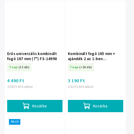
Erős univerzális kombinált
Kombinált fogó 165 mm +
fogó 167 mm (7") FS-14998
ajándék 2 az 1-ben
csavarhúzó szett
7 nap
(13 db)
7 nap
(>20 db)
4 490 Ft
3 190 Ft
3 535 Ft ÁFA nélkül
2 512 Ft ÁFA nélkül
Kosárba
Kosárba
Akció