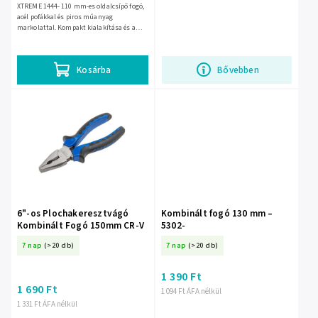
XTREME 1444- 110 mm-es oldalcsípő fogó,
acél pofákkal és piros műanyag
markolattal. Kompakt kialakítása és a
rugós nyitás megkönnyíti a pontos
vágást szűk helyeken is, szerelési...
Kosárba
Bővebben
6"-os Plochakeresztvágó
Kombinált fogó 130 mm –
Kombinált Fogó 150mm CR-V
5302-
7 nap
(>20 db)
7 nap
(>20 db)
1 390 Ft
1 690 Ft
1 094 Ft ÁFA nélkül
1 331 Ft ÁFA nélkül