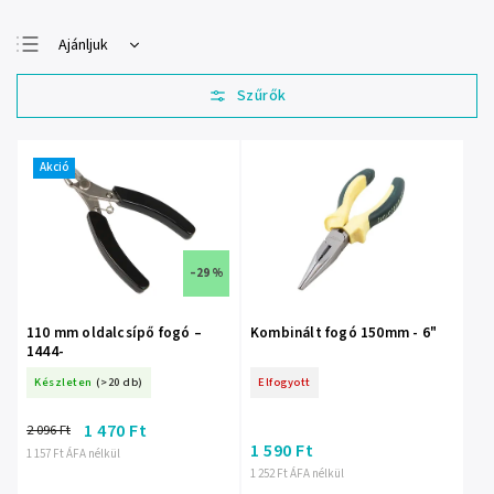
Ajánljuk
Legolcsóbb elöl
Legdrágább
Legnépszerűbb
termékek
Akció
ABC szerint
–29 %
110 mm oldalcsípő fogó –
Kombinált fogó 150mm - 6"
1444-
Készleten
(>20 db)
Elfogyott
1 470 Ft
2 096 Ft
1 590 Ft
1 157 Ft ÁFA nélkül
1 252 Ft ÁFA nélkül