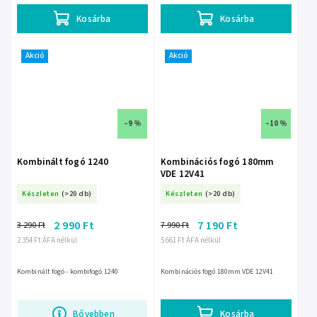
Kosárba
Kosárba
Akció
Akció
–9 %
–10 %
Kombinált fogó 1240
Kombinációs fogó 180mm
VDE 12V41
Készleten
(>20 db)
Készleten
(>20 db)
2 990 Ft
7 190 Ft
3 290 Ft
7 990 Ft
2 354 Ft ÁFA nélkül
5 661 Ft ÁFA nélkül
Kombinált fogó - kombifogó 1240
Kombinációs fogó 180mm VDE 12V41
Bővebben
Kosárba