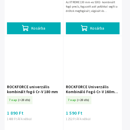
Az XTREME 130 mm-es 5302- kombinált
fogó precíz, fogazott acél pofákkal segíti a
drótok megfogását, vágását és
formázását. A profilozott, csúszásmentes
nyél kényelmes fogást ad...
Kosárba
Kosárba
ROCKFORCE univerzális
ROCKFORCE Univerzális
kombinált fogó Cr-V 180 mm
Kombináló Fogó Cr-V 160mm
- ROCKFORCE Univerzális
7 nap
(>20 db)
7 nap
(>20 db)
Kombináló Fogó Cr-V 160mm
1 890 Ft
1 590 Ft
1 488 Ft ÁFA nélkül
1 252 Ft ÁFA nélkül