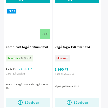
Akció
–9 %
Kombinált fogó 180mm 1241
Vágó fogó 150 mm 5314
Készleten
(>20 db)
Elfogyott
2 890 Ft
3 190 Ft
1 990 Ft
2 276 Ft ÁFA nélkül
1 567 Ft ÁFA nélkül
Kombinált fogó - kombinált fogó 180mm
Vágó fogó 150 mm 5314
1241
Bővebben
Bővebben