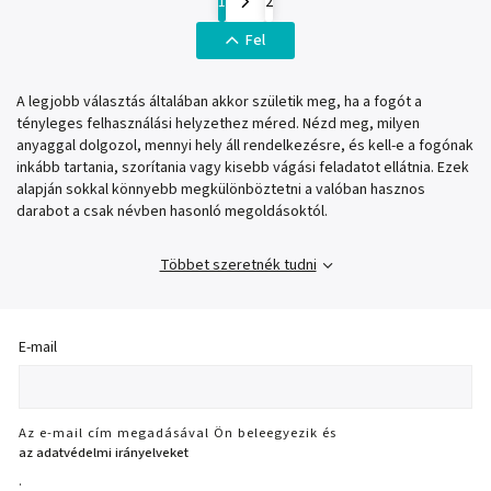
1
2
Fel
A legjobb választás általában akkor születik meg, ha a fogót a
tényleges felhasználási helyzethez méred. Nézd meg, milyen
anyaggal dolgozol, mennyi hely áll rendelkezésre, és kell-e a fogónak
inkább tartania, szorítania vagy kisebb vágási feladatot ellátnia. Ezek
alapján sokkal könnyebb megkülönböztetni a valóban hasznos
darabot a csak névben hasonló megoldásoktól.
Többet szeretnék tudni
E-mail
Az e-mail cím megadásával Ön beleegyezik és
az adatvédelmi irányelveket
.