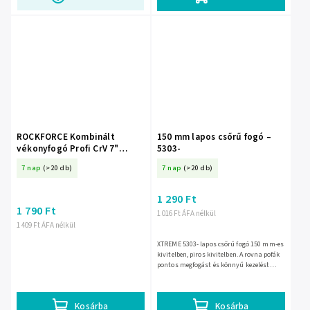
ROCKFORCE Kombinált
150 mm lapos csőrű fogó –
vékonyfogó Profi CrV 7"
5303-
150mm SŰRŰ
7 nap
(>20 db)
7 nap
(>20 db)
1 290 Ft
1 790 Ft
1 016 Ft ÁFA nélkül
1 409 Ft ÁFA nélkül
XTREME 5303- lapos csőrű fogó 150 mm-es
kivitelben, piros kivitelben. A rovna pofák
pontos megfogást és könnyű kezelést
tesznek lehetővé apró alkatrészeknél,
műhelyben és...
Kosárba
Kosárba