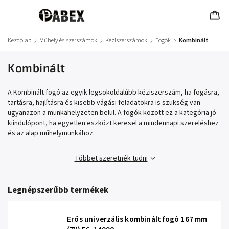
Kezdőlap
/
Műhely és szerszámok
/
Kéziszerszámok
/
Fogók
/
Kombinált
Kombinált
A Kombinált fogó az egyik legsokoldalúbb kéziszerszám, ha fogásra,
tartásra, hajlításra és kisebb vágási feladatokra is szükség van
ugyanazon a munkahelyzeten belül. A fogók között ez a kategória jó
kiindulópont, ha egyetlen eszközt keresel a mindennapi szereléshez
és az alap műhelymunkához.
Többet szeretnék tudni
Legnépszerűbb termékek
Erős univerzális kombinált fogó 167 mm