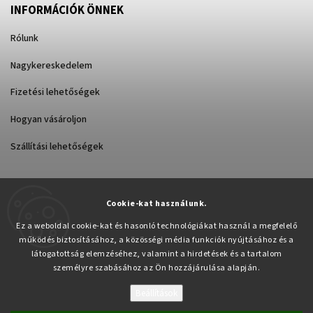
INFORMÁCIÓK ÖNNEK
Rólunk
Nagykereskedelem
Fizetési lehetőségek
Hogyan vásároljon
Szállítási lehetőségek
Cookie-kat használunk.
Árukereső.hu
Ez a weboldal cookie-kat és hasonló technológiákat használ a megfelelő
működés biztosításához, a közösségi média funkciók nyújtásához és a
látogatottság elemzéséhez, valamint a hirdetések és a tartalom
személyre szabásához az Ön hozzájárulása alapján.
Beállítások
Copyright 2026
Pabex.hu
. Minden jog fenntartva.