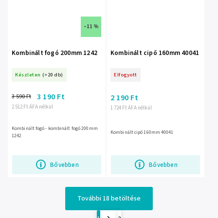
–11 %
Kombinált fogó 200mm 1242
Kombinált cipő 160mm 40041
Készleten
(>20 db)
Elfogyott
3 190 Ft
3 590 Ft
2 190 Ft
2 512 Ft ÁFA nélkül
1 724 Ft ÁFA nélkül
Kombinált fogó - kombinált fogó 200mm
Kombinált cipő 160mm 40041
1242
Bővebben
Bővebben
További 18 betöltése